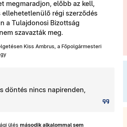
t megmaradjon, előbb az kell,
 ellehetetlenülő régi szerződés
n a Tulajdonosi Bizottság
i nem szavazták meg.
élgetésen Kiss Ambrus, a Főpolgármesteri
ogy
os döntés nincs napirenden,
sági ülés
második alkalommal sem