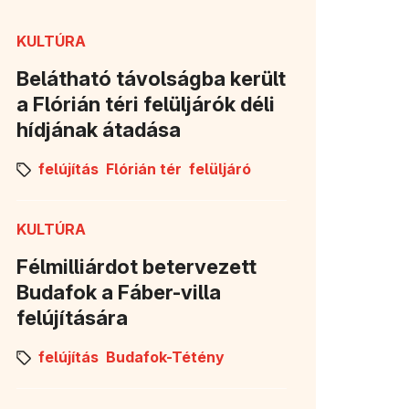
KULTÚRA
Belátható távolságba került
nyílik meg)
a Flórián téri felüljárók déli
hídjának átadása
felújítás
Flórián tér
felüljáró
KULTÚRA
Félmilliárdot betervezett
Budafok a Fáber-villa
felújítására
felújítás
Budafok-Tétény