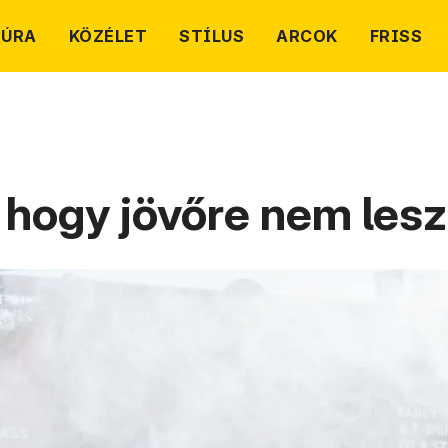
TÚRA
KÖZÉLET
STÍLUS
ARCOK
FRISS
, hogy jövőre nem lesz