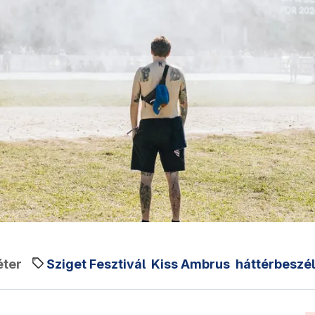
éter
Sziget Fesztivál
Kiss Ambrus
háttérbeszé