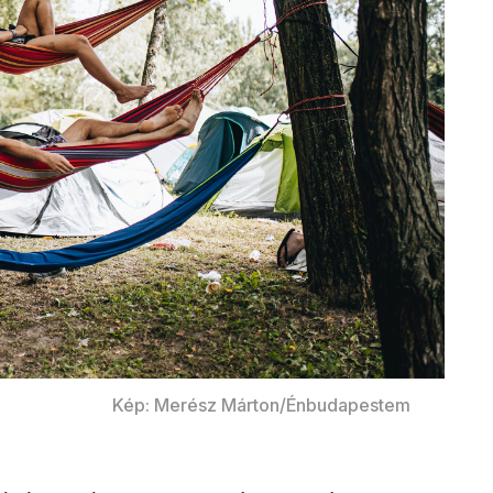
Kép: Merész Márton/Énbudapestem