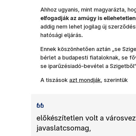
Ahhoz ugyanis, mint magyarázta, hog
elfogadják az amúgy is ellehetetle
addig nem lehet jogilag új szerződés
hatósági eljárás.
Ennek köszönhetően aztán „se Szig
bérlet a budapesti fiataloknak, se fő
se iparűzésiadó-bevétel a Szigetből”
(új ablakban nyílik meg)
A tiszások
azt mondják
, szerintük
előkészítetlen volt a városvez
javaslatcsomag,