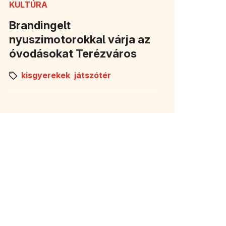
KULTÚRA
Brandingelt
nyuszimotorokkal várja az
óvodásokat Terézváros
kisgyerekek
játszótér