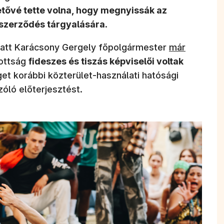
hetővé tette volna, hogy megnyissák az
s szerződés tárgyalására
.
(új ablakban 
latt Karácsony Gergely főpolgármester
már
zottság
fideszes és tiszás képviselői voltak
et korábbi közterület-használati hatósági
ló előterjesztést.