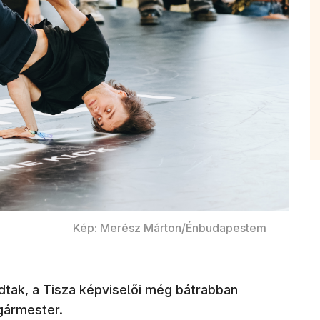
Kép: Merész Márton/Énbudapestem
odtak, a Tisza képviselői még bátrabban
gármester.