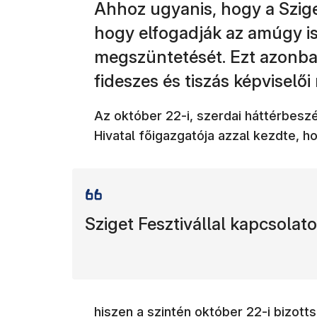
Ahhoz ugyanis, hogy a Szige
hogy elfogadják az amúgy is
megszüntetését. Ezt azonba
fideszes és tiszás képviselő
Az október 22-i, szerdai háttérbesz
Hivatal főigazgatója azzal kezdte, h
Sziget Fesztivállal kapcsolat
hiszen a szintén október 22-i bizott