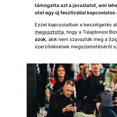
támogatta azt a javaslatot, ami le
utat egy új fesztivállal kapcsolato
Ezzel kapcsolatban a beszélgetés a
megosztotta
, hogy a Tulajdonosi Bi
azok
, akik nem szavazták meg a Szig
szerződésének megszüntetéséről szó