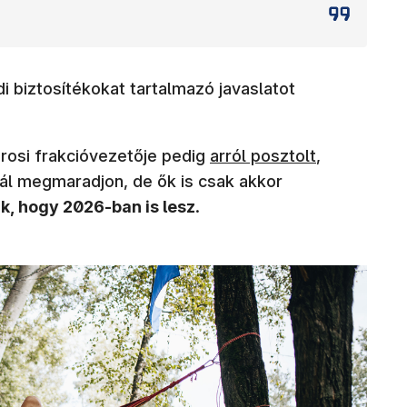
i biztosítékokat tartalmazó javaslatot
(új ablakban nyílik meg)
árosi frakcióvezetője pedig
arról posztolt
,
ál megmaradjon, de ők is csak akkor
k, hogy 2026-ban is lesz
.