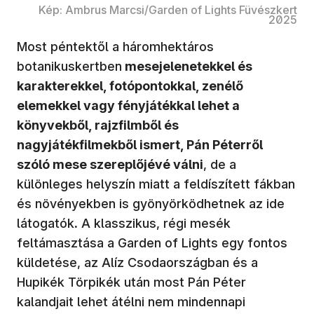
Kép: Ambrus Marcsi/Garden of Lights Füvészkert
2025
Most péntektől a háromhektáros
botanikuskertben
mesejelenetekkel és
karakterekkel, fotópontokkal, zenélő
elemekkel vagy fényjátékkal lehet a
könyvekből, rajzfilmből és
nagyjátékfilmekből ismert, Pán Péterről
szóló mese szereplőjévé válni
, de a
különleges helyszín miatt a feldíszített fákban
és növényekben is gyönyörködhetnek az ide
látogatók
.
A klasszikus, régi mesék
feltámasztása a Garden of Lights egy fontos
küldetése, az Alíz Csodaországban és a
Hupikék Törpikék után most Pán Péter
kalandjait lehet átélni nem mindennapi