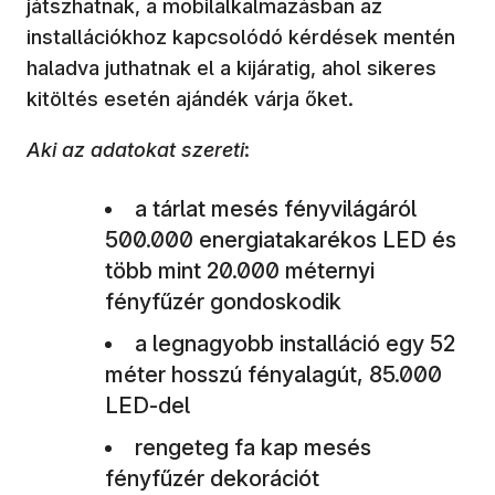
játszhatnak, a mobilalkalmazásban az
installációkhoz kapcsolódó kérdések mentén
haladva juthatnak el a kijáratig, ahol sikeres
kitöltés esetén ajándék várja őket.
Aki az adatokat szereti
:
a tárlat mesés fényvilágáról
500.000 energiatakarékos LED és
több mint 20.000 méternyi
fényfűzér gondoskodik
a legnagyobb installáció egy 52
méter hosszú fényalagút, 85.000
LED-del
rengeteg fa kap mesés
fényfűzér dekorációt