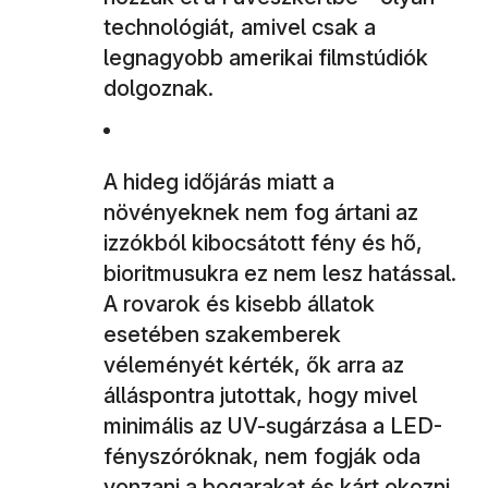
technológiát, amivel csak a
legnagyobb amerikai filmstúdiók
dolgoznak.
A hideg időjárás miatt a
növényeknek nem fog ártani az
izzókból kibocsátott fény és hő,
bioritmusukra ez nem lesz hatással.
A rovarok és kisebb állatok
esetében szakemberek
véleményét kérték, ők arra az
álláspontra jutottak, hogy mivel
minimális az UV-sugárzása a LED-
fényszóróknak, nem fogják oda
vonzani a bogarakat és kárt okozni