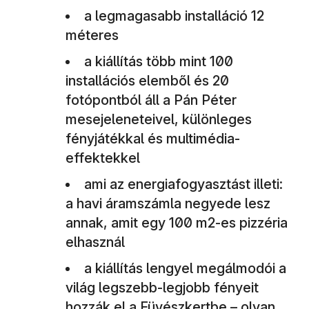
a legmagasabb installáció 12
méteres
a kiállítás több mint 100
installációs elemből és 20
fotópontból áll a Pán Péter
mesejeleneteivel, különleges
fényjátékkal és multimédia-
effektekkel
ami az energiafogyasztást illeti:
a havi áramszámla negyede lesz
annak, amit egy 100 m2-es pizzéria
elhasznál
a kiállítás lengyel megálmodói a
világ legszebb-legjobb fényeit
hozzák el a Füvészkertbe – olyan