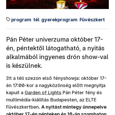
program
tél
gyerekprogram
Füvészkert
Pán Péter univerzuma október 17-
én, péntektől látogatható, a nyitás
alkalmából ingyenes drón show-val
is készülnek.
Itt a téli szezon első fényshowja: október 17-
én 17:00-kor a nagyközönség előtt megnyitja
(új ablakban nyílik meg)
kapuit a
Garden of Lights
Pán Péter fény és
multimédia-kiállítás Budapesten, az ELTE
Füvészkertben.
A nyitást mintegy ünnepelve
október 17-én pénteken és 18-án szombaton