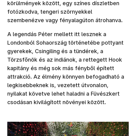
körülmények között, egy színes díszletben
fotózkodva, tengeri szörnyekkel
szembenézve vagy fényalagúton átrohanva.
A legendás Péter mellett itt lesznek a
Londonból Sohaország történetébe pottyant
gyerekek, Csingiling és a tündérek, a
Törzsfőnök és az indiánok, a rettegett Hook
kapitány és még sok más fényből épített
attrakció. Az élmény könnyen befogadható a
legkisebbeknek is, vezetett útvonalon,
nyilakat követve lehet haladni a Füvészkert
csodásan kivilágított növényei között.