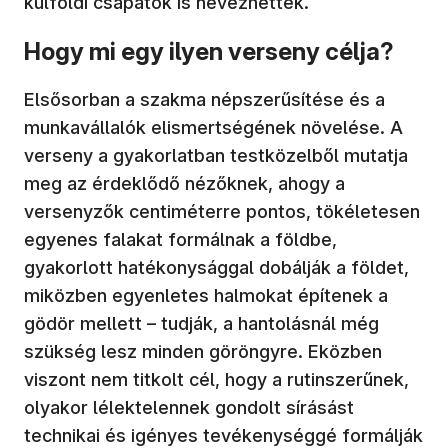
külföldi csapatok is nevezhettek.
Hogy mi egy ilyen verseny célja?
Elsősorban a szakma népszerűsítése és a
munkavállalók elismertségének növelése. A
verseny a gyakorlatban testközelből mutatja
meg az érdeklődő nézőknek, ahogy a
versenyzők centiméterre pontos, tökéletesen
egyenes falakat formálnak a földbe,
gyakorlott hatékonysággal dobálják a földet,
miközben egyenletes halmokat építenek a
gödör mellett – tudják, a hantolásnál még
szükség lesz minden göröngyre. Eközben
viszont nem titkolt cél, hogy a rutinszerűnek,
olyakor lélektelennek gondolt sírásást
technikai és igényes tevékenységgé formálják