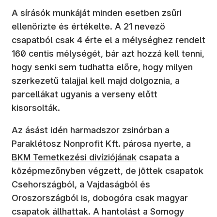
A sírásók munkáját minden esetben zsűri
ellenőrizte és értékelte. A 21 nevező
csapatból csak 4 érte el a mélységhez rendelt
160 centis mélységét, bár azt hozzá kell tenni,
hogy senki sem tudhatta előre, hogy milyen
szerkezetű talajjal kell majd dolgoznia, a
parcellákat ugyanis a verseny előtt
kisorsolták.
Az ásást idén harmadszor zsinórban a
Paraklétosz Nonprofit Kft. párosa nyerte, a
BKM Temetkezési divíziójának
csapata a
középmezőnyben végzett, de jöttek csapatok
Csehországból, a Vajdaságból és
Oroszországból is, dobogóra csak magyar
csapatok állhattak. A hantolást a Somogy