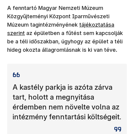
A fenntartó Magyar Nemzeti Múzeum
Közgyűjteményi Központ Iparművészeti
(új ablakban nyílik m
Múzeum tagintézményének
tájékoztatása
szerint
az épületben a fűtést sem kapcsolják
be a téli időszakban, úgyhogy az épület a téli
hideg okozta állagromlásnak is ki van téve.
A kastély parkja is azóta zárva
tart, holott a megnyitása
érdemben nem növelte volna az
intézmény fenntartási költségeit.