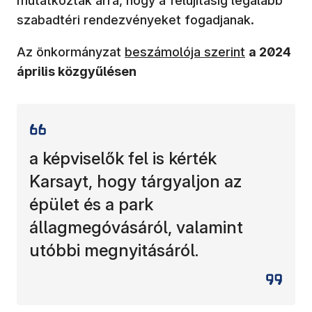
mutatkoztak arra, hogy a felújításig legalább
szabadtéri rendezvényeket fogadjanak.
(új ablakban nyílik meg)
Az önkormányzat
beszámolója szerint
a 2024
április közgyűlésen
a képviselők fel is kérték
Karsayt, hogy tárgyaljon az
épület és a park
állagmegóvásáról, valamint
utóbbi megnyitásáról.