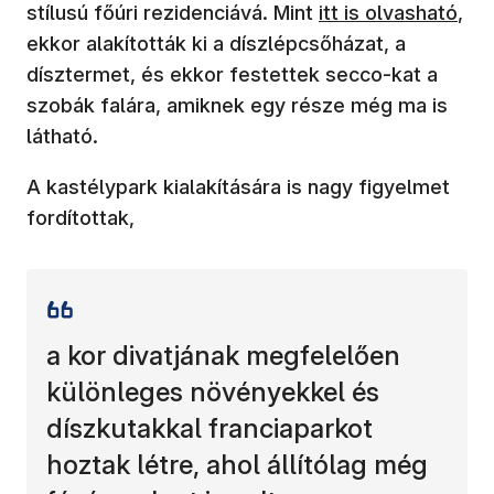
(új ablakban nyílik
stílusú főúri rezidenciává. Mint
itt is olvasható
,
ekkor alakították ki a díszlépcsőházat, a
dísztermet, és ekkor festettek secco-kat a
szobák falára, amiknek egy része még ma is
látható.
A kastélypark kialakítására is nagy figyelmet
fordítottak,
a kor divatjának megfelelően
különleges növényekkel és
díszkutakkal franciaparkot
hoztak létre, ahol állítólag még