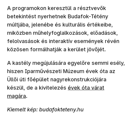
A programokon keresztül a résztvevők
betekintést nyerhetnek Budafok-Tétény
múltjába, jelenébe és kulturális értékeibe,
miközben műhelyfoglalkozások, előadások,
felolvasások és interaktív események révén
közösen formálhatják a kerület jövőjét.
A kastély megújulására egyelőre semmi esély,
hiszen Iparművészeti Múzeum évek óta az
Üllői úti főépület nagyrekonstrukciójára
(új ablakban nyílik meg)
készül, de a kivitelezés
évek óta várat
magára
.
Kiemelt kép: budafokteteny.hu