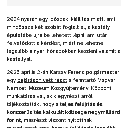
2024 nyarán egy időszaki kiállítás miatt, ami
mindössze két szobát foglalt el, a kastély
épületébe újra be lehetett lépni, ami után
felvetődött a kérdést, miért ne lehetne
legalább a nyári hónapokban kezdeni valamit a
kastéllyal.
2025 április 2-án Karsay Ferenc polgármester
(új ablakban nyílik meg)
egy
bejáráson vett részt
a fenntartó Magyar
Nemzeti Múzeum Közgyűjteményi Központ
munkatársaival, akik egyrészt arról
tájékoztatták, hogy
a teljes felújítás és
korszerűsítés kalkulált költsége négymilliárd
forint
, másrészt viszont nyitottnak