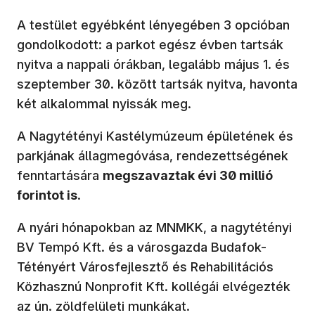
A testület egyébként lényegében 3 opcióban
gondolkodott: a parkot egész évben tartsák
nyitva a nappali órákban, legalább május 1. és
szeptember 30. között tartsák nyitva, havonta
két alkalommal nyissák meg.
A Nagytétényi Kastélymúzeum épületének és
parkjának állagmegóvása, rendezettségének
fenntartására
megszavaztak évi 30 millió
forintot is
.
A nyári hónapokban az MNMKK, a nagytétényi
BV Tempó Kft. és a városgazda Budafok-
Tétényért Városfejlesztő és Rehabilitációs
Közhasznú Nonprofit Kft. kollégái elvégezték
az ún. zöldfelületi munkákat.