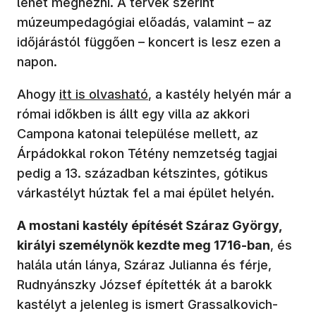
lehet megnézni. A tervek szerint
múzeumpedagógiai előadás, valamint – az
időjárástól függően – koncert is lesz ezen a
napon.
(új ablakban nyílik meg)
Ahogy
itt is olvasható
, a kastély helyén már a
római időkben is állt egy villa az akkori
Campona katonai települése mellett, az
Árpádokkal rokon Tétény nemzetség tagjai
pedig a 13. században kétszintes, gótikus
várkastélyt húztak fel a mai épület helyén.
A mostani kastély építését Száraz György,
királyi személynök kezdte meg 1716-ban
, és
halála után lánya, Száraz Julianna és férje,
Rudnyánszky József építették át a barokk
kastélyt a jelenleg is ismert Grassalkovich-