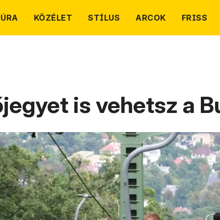
TÚRA
KÖZÉLET
STÍLUS
ARCOK
FRISS
őjegyet is vehetsz a