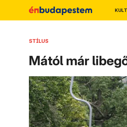
KUL
STÍLUS
Mától már libeg