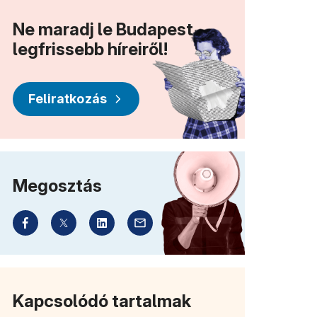
Ne maradj le Budapest
legfrissebb híreiről!
Feliratkozás
lik meg)
Megosztás
Kapcsolódó tartalmak