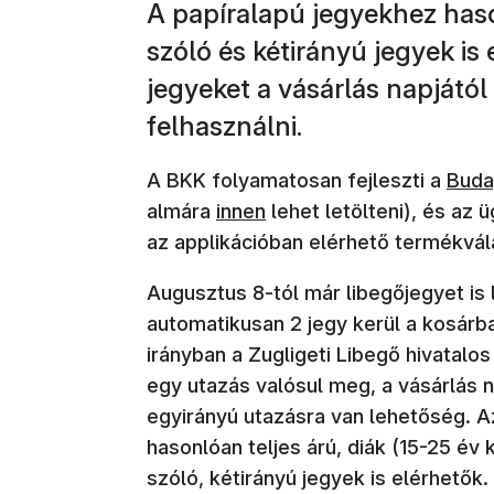
A papíralapú jegyekhez haso
szóló és kétirányú jegyek is 
jegyeket a vásárlás napjátó
felhasználni.
(új a
A BKK folyamatosan fejleszti a
Bud
(új ablakban nyílik meg)
almára
innen
lehet letölteni), és az 
az applikációban elérhető termékvála
Augusztus 8-tól már libegőjegyet is
automatikusan 2 jegy kerül a kosárba
irányban a Zugligeti Libegő hivatalo
egy utazás valósul meg, a vásárlás 
egyirányú utazásra van lehetőség. A
hasonlóan teljes árú, diák (15-25 év
szóló, kétirányú jegyek is elérhetők