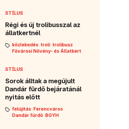
STÍLUS
Régi és új trolibusszal az
állatkertnél
közlekedés
troli
trolibusz
Fővárosi Nővény- és Állatkert
STÍLUS
Sorok álltak a megújult
Dandár fürdő bejáratánál
nyitás előtt
felújítás
Ferencváros
Dandár fürdő
BGYH