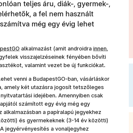
nlóan teljes áru, diák-, gyermek-,
elérhetők, a fel nem használt
l számítva még egy évig lehet
blakban nyílik meg)
(új ablakban nyí
apestGO
alkalmazást (amit androidra
innen
,
ügyfelek visszajelzéseinek fényében bővíti
sztékot, valamint vezet be új funkciókat.
 lehet venni a BudapestGO-ban, vásárláskor
, amely két utazásra jogosít tetszőleges
s nyitvatartási idejében. Amennyiben csak
napjától számított egy évig még egy
z alkalmazásban a papíralapú jegyekhez
 közötti) és gyermekeknek (3-14 év közötti)
. A jegyérvényesítés a vonaljegyhez