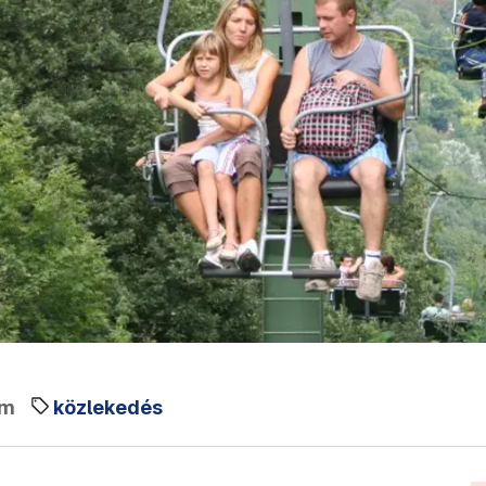
em
közlekedés