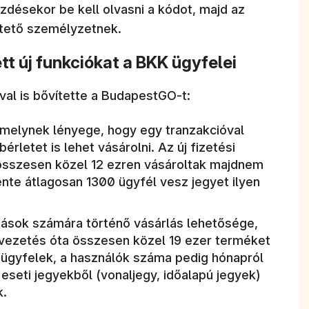
zdésekor be kell olvasni a kódot, majd az
éptető személyzetnek.
t új funkciókat a BKK ügyfelei
val is bővítette a BudapestGO-t:
, melynek lényege, hogy egy tranzakcióval
rletet is lehet vásárolni. Az új fizetési
összesen közel 12 ezren vásároltak majdnem
tente átlagosan 1300 ügyfél vesz jegyet ilyen
mások számára történő vásárlás lehetősége,
vezetés óta összesen közel 19 ezer terméket
z ügyfelek, a használók száma pedig hónapról
eseti jegyekből (vonaljegy, időalapú jegyek)
k.