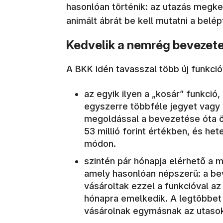
hasonlóan történik: az utazás megke
animált ábrát be kell mutatni a bel
Kedvelik a nemrég bevezetet
A BKK idén tavasszal több új funkció
az egyik ilyen a „kosár” funkció
egyszerre többféle jegyet vagy bé
megoldással a bevezetése óta 
53 millió forint értékben, és he
módon.
szintén pár hónapja elérhető a 
amely hasonlóan népszerű: a be
vásároltak ezzel a funkcióval a
hónapra emelkedik. A legtöbbet 
vásárolnak egymásnak az utaso