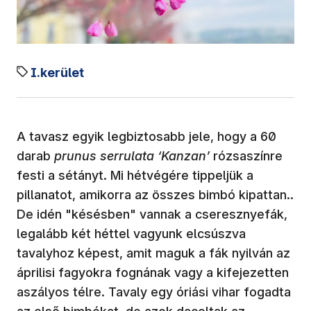
I.kerület
A tavasz egyik legbiztosabb jele, hogy a 60
darab
prunus serrulata ‘Kanzan’
rózsaszínre
festi a sétányt. Mi hétvégére tippeljük a
pillanatot, amikorra az összes bimbó kipattan..
De idén "késésben" vannak a cseresznyefák,
legalább két héttel vagyunk elcsúszva
tavalyhoz képest, amit maguk a fák nyilván az
áprilisi fagyokra fognának vagy a kifejezetten
aszályos télre. Tavaly egy óriási vihar fogadta