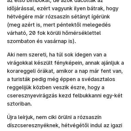
az első bimbókat, de azok dacoltak az
időjárással, ezért vagyunk ilyen bátrak, hogy
hétvégére már rózsaszín sétányt ígérünk
(meg azért is, mert péntektől melegedés
várható, 20 fok körüli hőmérséklettel
szombaton és vasárnap is).
Aki nem szereti, ha túl sok idegen van a
virágokkal készült fényképein, annak ajánljuk a
korareggeli órákat, amikor a nap már fent van,
a turisták pedig még éppen a svédasztalos
reggelijük közben veszik észre, hogy a
cseresznyevirágzás kezd felbukkanni egy-két
sztoriban.
Újra leírjuk, nem ciki örülni a rózsaszín
díszcseresznyéknek, hétvégétől indul az igazi