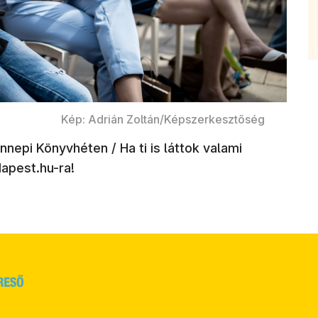
Kép: Adrián Zoltán/Képszerkesztőség
epi Könyvhéten / Ha ti is láttok valami
apest.hu-ra!