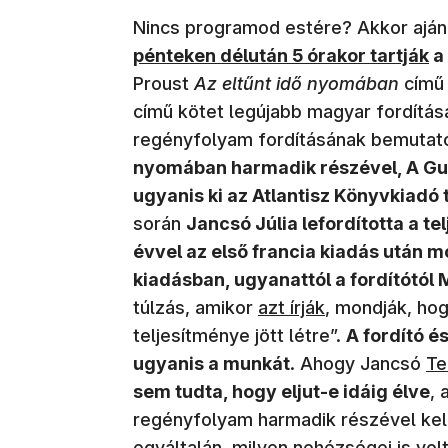
Nincs programod estére? Akkor ajánl
pénteken délután 5 órakor tartják
a 
Proust
Az eltűnt idő nyomában
című
című kötet legújabb magyar fordításá
regényfolyam fordításának bemutató
nyomában harmadik részével, A Gue
ugyanis ki az Atlantisz Könyvkiadó 
során
Jancsó Júlia lefordította a te
évvel az első francia kiadás után 
kiadásban, ugyanattól a fordítótól
(új ablakban nyílik me
túlzás, amikor
azt írják
, mondják, ho
teljesítménye jött létre”.
A fordító é
(ú
ugyanis a munkát
. Ahogy Jancsó
Te
sem tudta, hogy eljut-e idáig élve
, 
regényfolyam harmadik részével kell
egyáltalán, milyen nehézségei is volt