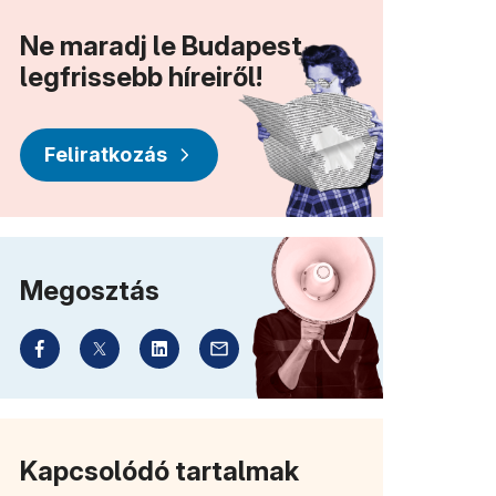
lik meg)
Ne maradj le Budapest
legfrissebb híreiről!
Feliratkozás
Megosztás
Kapcsolódó tartalmak