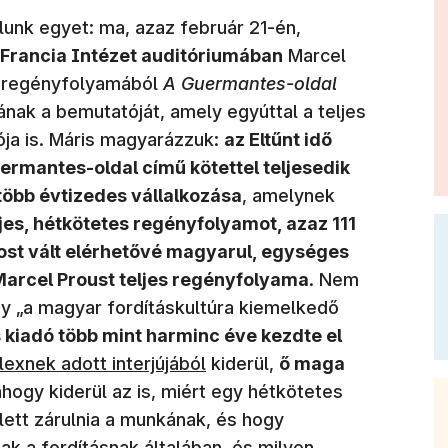
(új ablakban nyí
unk egyet: ma, azaz február 21-én,
Francia Intézet auditóriumában
Marcel
 regényfolyamából
A Guermantes-oldal
nak a bemutatóját, amely egyúttal a teljes
ja is. Máris magyarázzuk:
az Eltűnt idő
rmantes-oldal című kötettel teljesedik
több évtizedes vállalkozása
, amelynek
ljes, hétkötetes regényfolyamot, azaz 111
most vált elérhetővé magyarul, egységes
 Marcel Proust teljes regényfolyama
. Nem
g)
gy „a magyar fordításkultúra kiemelkedő
s kiadó több mint harminc éve kezdte el
j ablakban nyílik meg)
lexnek adott interjújából
kiderül,
ő maga
ahogy kiderül az is, miért egy hétkötetes
ett zárulnia a munkának, és hogy
ak a fordításnak általában, és milyen