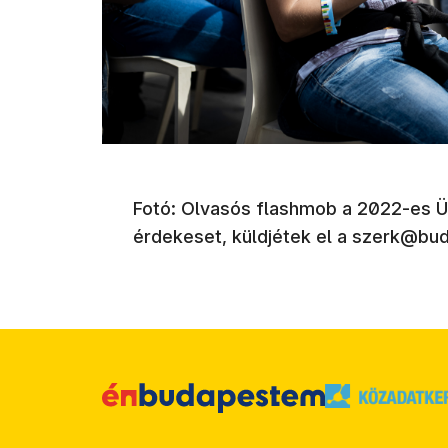
Fotó: Olvasós flashmob a 2022-es Ünn
érdekeset, küldjétek el a szerk@bud