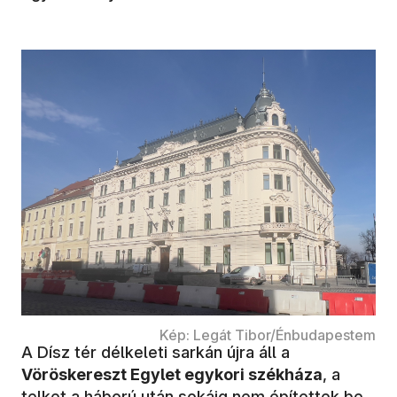
Kép: Legát Tibor/Énbudapestem
A Dísz tér délkeleti sarkán újra áll a
Vöröskereszt Egylet egykori székháza
, a
telket a háború után sokáig nem építettek be.