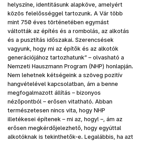
helyszíne, identitásunk alapköve, amelyért
közös felelősséggel tartozunk. A Vár több
mint 750 éves történetében egymást
váltották az építés és a rombolás, az alkotás
és a pusztítás időszakai. Szerencsések
vagyunk, hogy mi az építők és az alkotók
generációjához tartozhatunk” – olvasható a
Nemzeti Hauszmann Program (NHP) honlapján.
Nem lehetnek kétségeink a szöveg pozitív
hangvételével kapcsolatban, ám a benne
megfogalmazott állítás – bizonyos
nézőpontból – erősen vitatható. Abban
természetesen nincs vita, hogy NHP
illetékesei építenek – mi az, hogy! –, ám az
erősen megkérdőjelezhető, hogy egyúttal
alkotóknak is tekinthetők-e. Legalábbis, ha azt