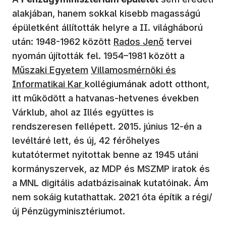
alakjában, hanem sokkal kisebb magasságú
épületként állították helyre a II. világháború
(új ablakban nyílik meg)
után: 1948-1962 között
Rados Jenő
tervei
(új ablak
nyomán újították fel. 1954–1981 között a
(új ablakban nyílik meg)
Műszaki Egyetem
Villamosmérnöki és
Informatikai Kar
kollégiumának adott otthont,
itt működött a hatvanas-hetvenes években
Várklub, ahol az Illés együttes is
rendszeresen fellépett. 2015. június 12-én a
levéltáré lett, és új, 42 férőhelyes
kutatótermet nyitottak benne az 1945 utáni
kormányszervek, az MDP és MSZMP iratok és
a MNL digitális adatbázisainak kutatóinak. Ám
nem sokáig kutathattak. 2021 óta építik a régi/
új Pénzügyminisztériumot.