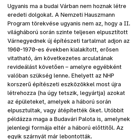
Ugyanis ma a budai Várban nem hoznak létre
eredeti dolgokat. A Nemzeti Hauszmann
Program törekvése ugyanis nem az, hogy a II.
világháború során szinte teljesen elpusztított
Várnegyednek új építészeti tartalmat adjon az
1960-1970-es években kialakított, erősen
vitatható, ám következetes arculatának
revideálást követően – amelyre egyébként
valóban szükség lenne. Ehelyett az NHP
korszerű építészeti eszközökkel most újra
létrehozza (ha úgy tetszik, legyártja) azokat
az épületeket, amelyek a háború során
elpusztultak, vagy átépítették őket. Utóbbit
példázza maga a Budavári Palota is, amelynek
jelenlegi formája eltér a háború előttitől. Az
egyik szárnyát már lebontották.