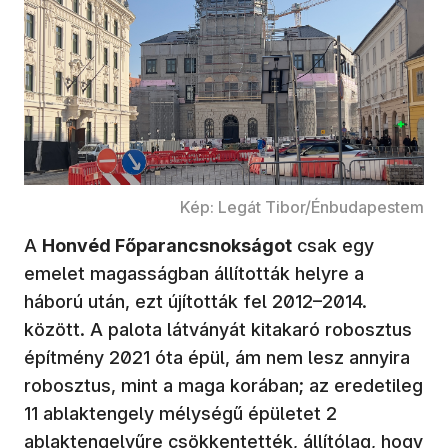
Kép: Legát Tibor/Énbudapestem
A
Honvéd Főparancsnokságot
csak egy
emelet magasságban állították helyre a
háború után, ezt újították fel 2012–2014.
között. A palota látványát kitakaró robosztus
építmény 2021 óta épül, ám nem lesz annyira
robosztus, mint a maga korában; az eredetileg
11 ablaktengely mélységű épületet 2
ablaktengelyűre csökkentették, állítólag, hogy