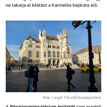
ne takarja el kilátást a Karmelita bejárata elő.
Kép: Legát Tibor/Énbudapestem
A
Pénzügyminisztérium épületét
sem eredeti