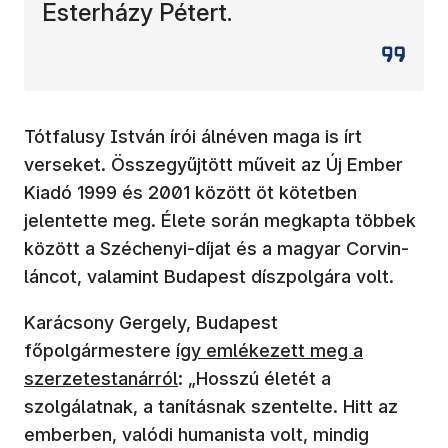
Esterházy Pétert.
Tótfalusy István írói álnéven maga is írt
verseket. Összegyűjtött műveit az Új Ember
Kiadó 1999 és 2001 között öt kötetben
jelentette meg. Élete során megkapta többek
között a Széchenyi-díjat és a magyar Corvin-
láncot, valamint Budapest díszpolgára volt.
Karácsony Gergely, Budapest
(új ablakban nyílik meg)
főpolgármestere
így emlékezett meg a
szerzetestanárról
: „Hosszú életét a
szolgálatnak, a tanításnak szentelte. Hitt az
emberben, valódi humanista volt, mindig