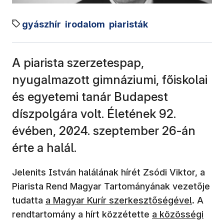
gyászhír
irodalom
piaristák
A piarista szerzetespap,
nyugalmazott gimnáziumi, főiskolai
és egyetemi tanár Budapest
díszpolgára volt. Életének 92.
évében, 2024. szeptember 26-án
érte a halál.
Jelenits István halálának hírét Zsódi Viktor, a
Piarista Rend Magyar Tartományának vezetője
(új ablakban nyílik meg)
tudatta
a Magyar Kurír szerkesztőségével
. A
(új ablakban nyíl
rendtartomány a hírt közzétette
a közösségi