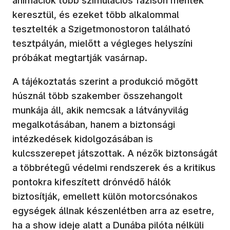
animációk több szimulációs fázison mentek
keresztül, és ezeket több alkalommal
tesztelték a Szigetmonostoron található
tesztpályán, mielőtt a végleges helyszíni
próbákat megtartják vasárnap.
A tájékoztatás szerint a produkció mögött
húsznál több szakember összehangolt
munkája áll, akik nemcsak a látványvilág
megalkotásában, hanem a biztonsági
intézkedések kidolgozásában is
kulcsszerepet játszottak. A nézők biztonságát
a többrétegű védelmi rendszerek és a kritikus
pontokra kifeszített drónvédő hálók
biztosítják, emellett külön motorcsónakos
egységek állnak készenlétben arra az esetre,
ha a show ideje alatt a Dunába pilóta nélküli