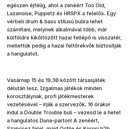
egészen éjfélig, ahol a zenéért Too Old,
Lazanoise, Puppetz és HRSPX a felelős. Egy
vérbeli drum & bass stílusú bulira lehet
számítani, melynek alkalmával több, már
külföldre kiköltözött hazai fellépő is visszatér,
mellettük pedig a hazai feltörekvők biztosítják
a hangulatot.
Vasárnap 15 és 19.30 között társasjáték
délután lesz. Izgalmas játékok minden
korosztálynak, profi játékmesterek
vezetésével – írják a szervezők. 16 órakor
indul a Double Trouble buli – vezesd le a hetet
a hangulatos Duna-parton! A zenéért,
Szancsez felel, majd Octile és Korosi b2b