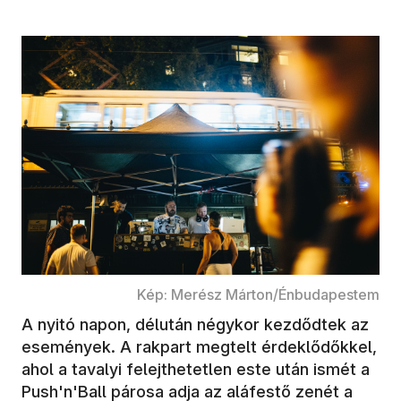
Kép: Merész Márton/Énbudapestem
A nyitó napon, délután négykor kezdődtek az
események. A rakpart megtelt érdeklődőkkel,
ahol a tavalyi felejthetetlen este után ismét a
Push'n'Ball párosa adja az aláfestő zenét a