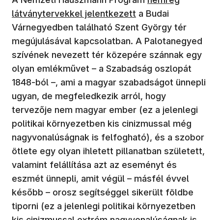
látványtervekkel jelentkezett
a Budai
Várnegyedben található Szent György tér
megújulásával kapcsolatban. A Palotanegyed
szívének nevezett tér közepére szánnak egy
olyan emlékművet – a Szabadság oszlopát
1848-ból –, ami a magyar szabadságot ünnepli
ugyan, de megfeledkezik arról, hogy
tervezője nem magyar ember (ez a jelenlegi
politikai környezetben kis cinizmussal még
nagyvonalúságnak is felfogható), és a szobor
ötlete egy olyan ihletett pillanatban született,
valamint felállítása azt az eseményt és
eszmét ünnepli, amit végül – másfél évvel
később – orosz segítséggel sikerült földbe
tiporni (ez a jelenlegi politikai környezetben
kis cinizmussal extrém nagyvonalúságnak is