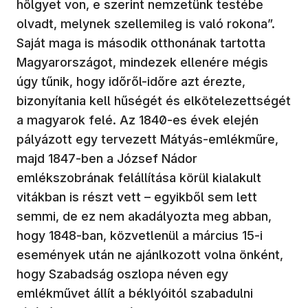
hölgyet von, e szerint nemzetünk testébe
olvadt, melynek szellemileg is való rokona”.
Saját maga is második otthonának tartotta
Magyarországot, mindezek ellenére mégis
úgy tűnik, hogy időről-időre azt érezte,
bizonyítania kell hűségét és elkötelezettségét
a magyarok felé. Az 1840-es évek elején
pályázott egy tervezett Mátyás-emlékműre,
majd 1847-ben a József Nádor
emlékszobrának felállítása körül kialakult
vitákban is részt vett – egyikből sem lett
semmi, de ez nem akadályozta meg abban,
hogy 1848-ban, közvetlenül a március 15-i
események után ne ajánlkozott volna önként,
hogy Szabadság oszlopa néven egy
emlékművet állít a béklyóitól szabadulni