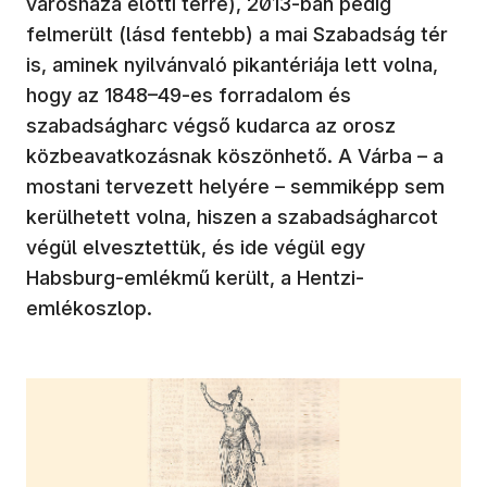
városháza előtti térre), 2013-ban pedig
felmerült (lásd fentebb) a mai Szabadság tér
is, aminek nyilvánvaló pikantériája lett volna,
hogy az 1848–49-es forradalom és
szabadságharc végső kudarca az orosz
közbeavatkozásnak köszönhető. A Várba – a
mostani tervezett helyére – semmiképp sem
kerülhetett volna, hiszen
a szabadságharcot
végül elvesztettük, és ide végül egy
Habsburg-emlékmű került, a Hentzi-
emlékoszlop.