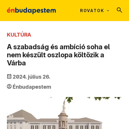
ROVATOK
KULTÚRA
A szabadság és ambíció soha el
nem készült oszlopa költözik a
Várba
2024. július 26.
Énbudapestem