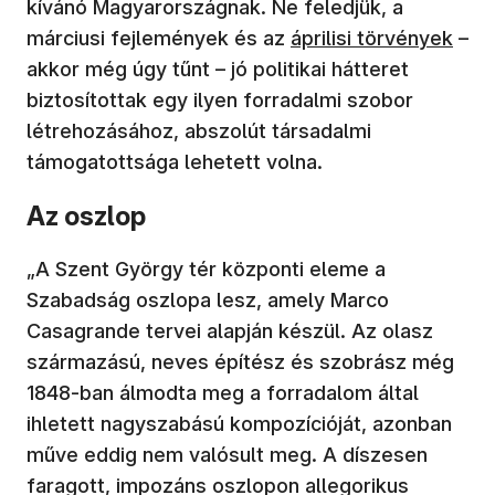
kívánó Magyarországnak. Ne feledjük, a
márciusi fejlemények és az
áprilisi törvények
–
akkor még úgy tűnt – jó politikai hátteret
biztosítottak egy ilyen forradalmi szobor
létrehozásához, abszolút társadalmi
támogatottsága lehetett volna.
Az oszlop
„A Szent György tér központi eleme a
Szabadság oszlopa lesz, amely Marco
Casagrande tervei alapján készül. Az olasz
származású, neves építész és szobrász még
1848-ban álmodta meg a forradalom által
ihletett nagyszabású kompozícióját, azonban
műve eddig nem valósult meg. A díszesen
faragott, impozáns oszlopon allegorikus