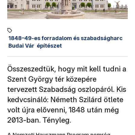
1848–49-es forradalom és szabadságharc
Budai Vár
építészet
Összeszedtük, hogy mit kell tudni a
Szent György tér közepére
tervezett Szabadság oszlopáról. Kis
kedvcsináló: Németh Szilárd ötlete
volt újra elővenni, 1848 után még
2013-ban. Tényleg.
A Nemzeti Hauszmann Program
nemrég