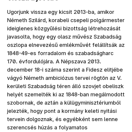
Ugorjunk vissza egy kicsit 2013-ba, amikor
Németh Szilárd, korabeli csepeli polgármester
ideiglenes közgyűlési bizottság létrehozását
javasolta, hogy egy olasz művész Szabadság
oszlopa elnevezésű emlékművét felállítsák az
1848-49-es forradalom és szabadságharc
170. évfordulójára. A Népszava 2013.
december 18-i száma szerint a Fidesz elitjébe
vágyó Németh ambiciózus tervei rögtön az V.
kerületi Szabadság téren álló szovjet obeliszk
helyét szemelték ki az 1848-ban megálmodott
szobornak, de aztán a külügyminisztériumból
jelezték, hogy pont a kormány keleti nyitási
tervein dolgoznak, és egyébként sem lenne
szerencsés húzás a folyamatos