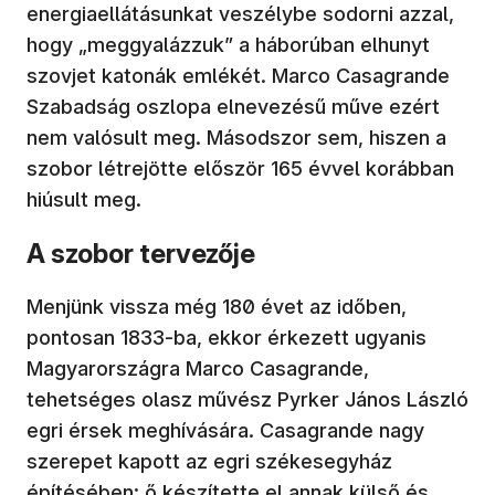
energiaellátásunkat veszélybe sodorni azzal,
hogy „meggyalázzuk” a háborúban elhunyt
szovjet katonák emlékét. Marco Casagrande
Szabadság oszlopa elnevezésű műve ezért
nem valósult meg. Másodszor sem, hiszen a
szobor létrejötte először 165 évvel korábban
hiúsult meg.
A szobor tervezője
Menjünk vissza még 180 évet az időben,
pontosan 1833-ba, ekkor érkezett ugyanis
Magyarországra Marco Casagrande,
tehetséges olasz művész Pyrker János László
egri érsek meghívására. Casagrande nagy
szerepet kapott az egri székesegyház
építésében: ő készítette el annak külső és