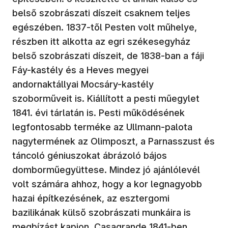
belső szobrászati díszeit csaknem teljes
egészében. 1837-től Pesten volt műhelye,
részben itt alkotta az egri székesegyház
belső szobrászati díszeit, de 1838-ban a fáji
Fáy-kastély és a Heves megyei
andornaktállyai Mocsáry-kastély
szoborműveit is. Kiállított a pesti műegylet
1841. évi tárlatán is. Pesti működésének
legfontosabb terméke az Ullmann-palota
nagytermének az Olimposzt, a Parnasszust és
táncoló géniuszokat ábrázoló bájos
domborműegyüttese. Mindez jó ajánlólevél
volt számára ahhoz, hogy a kor legnagyobb
hazai építkezésének, az esztergomi
bazilikának külső szobrászati munkáira is
megbízást kapjon. Casagrande 1841-ben