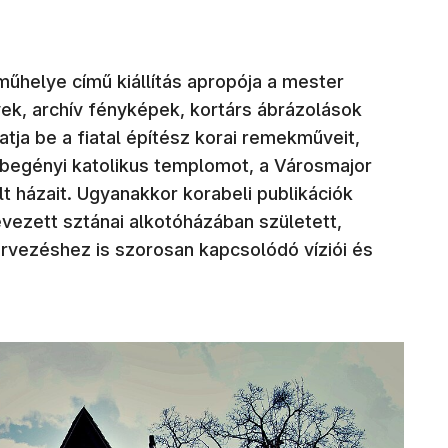
űhelye című kiállítás apropója a mester
rvek, archív fényképek, kortárs ábrázolások
a be a fiatal építész korai remekműveit,
 zebegényi katolikus templomot, a Városmajor
t házait. Ugyanakkor korabeli publikációk
nevezett sztánai alkotóházában született,
rvezéshez is szorosan kapcsolódó víziói és