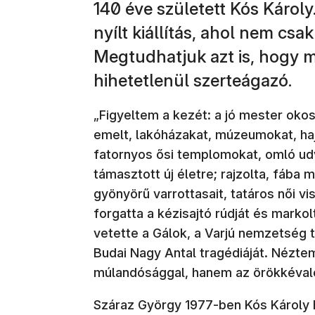
140 éve született Kós Károl
nyílt kiállítás, ahol nem csa
Megtudhatjuk azt is, hogy m
hihetetlenül szerteágazó.
„Figyeltem a kezét: a jó mester oko
emelt, lakóházakat, múzeumokat, ha
fatornyos ősi templomokat, omló u
támasztott új életre; rajzolta, fába m
gyönyörű varrottasait, tatáros női vi
forgatta a kézisajtó rúdját és markol
vetette a Gálok, a Varjú nemzetség t
Budai Nagy Antal tragédiáját. Nézte
múlandósággal, hanem az örökkéval
Száraz György 1977-ben Kós Károly ha