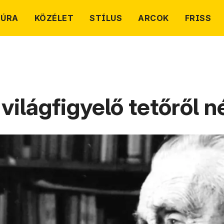
TÚRA
KÖZÉLET
STÍLUS
ARCOK
FRISS
világfigyelő tetőről n