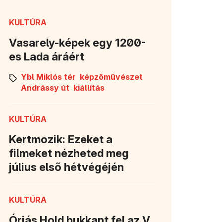
KULTÚRA
Vasarely-képek egy 1200-
es Lada áráért
Ybl Miklós tér
képzőművészet
Andrássy út
kiállítás
KULTÚRA
Kertmozik: Ezeket a
filmeket nézheted meg
július első hétvégéjén
KULTÚRA
Óriás Hold bukkant fel az V.