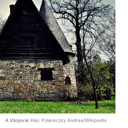
A Várjúvár
Kép: Polereczky Andrea/Wikipedia