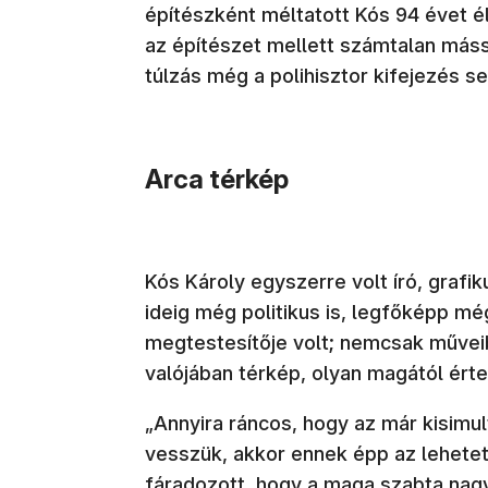
építészként méltatott Kós 94 évet élt
az építészet mellett számtalan máss
túlzás még a polihisztor kifejezés s
Arca térkép
Kós Károly egyszerre volt író, grafi
ideig még politikus is, legfőképp mé
megtestesítője volt; nemcsak műveib
valójában térkép, olyan magától értet
„Annyira ráncos, hogy az már kisimul
vesszük, akkor ennek épp az lehete
fáradozott, hogy a maga szabta nagy