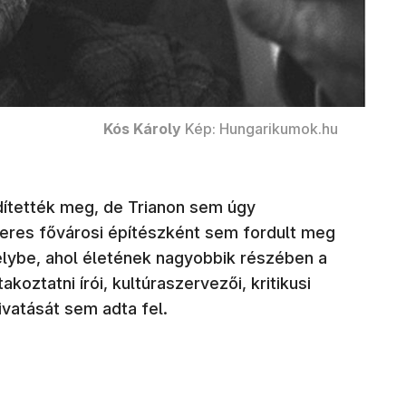
Kós Károly
Kép: Hungarikumok.hu
édítették meg, de Trianon sem úgy
keres fővárosi építészként sem fordult meg
délybe, ahol életének nagyobbik részében a
koztatni írói, kultúraszervezői, kritikusi
vatását sem adta fel.