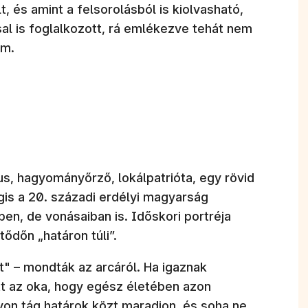
, és amint a felsorolásból is kiolvasható,
al is foglalkozott, rá emlékezve tehát nem
em.
kus, hagyományőrző, lokálpatrióta, egy rövid
gis a 20. századi erdélyi magyarság
en, de vonásaiban is. Időskori portréja
ődőn „határon túli”.
t" – mondták az arcáról. Ha igaznak
tt az oka, hogy egész életében azon
on tág határok közt maradjon, és soha ne