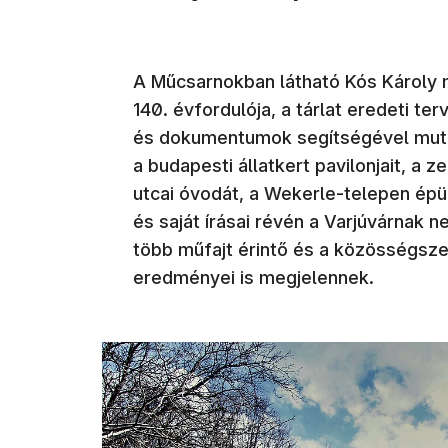
A Műcsarnokban látható Kós Károly m
140. évfordulója, a tárlat eredeti te
és dokumentumok segítségével mutatj
a budapesti állatkert pavilonjait, a
utcai óvodát, a Wekerle-telepen épül
és saját írásai révén a Varjúvárnak 
több műfajt érintő és a közösségsze
eredményei is megjelennek.