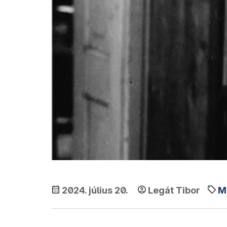
2024. július 20.
Legát Tibor
M