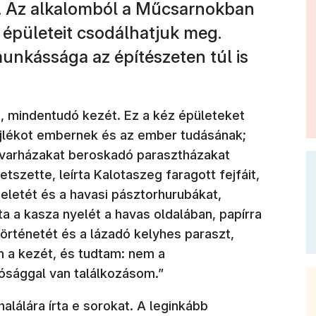
y. Az alkalomból a Műcsarnokban
k épületeit csodálhatjuk meg.
unkássága az építészeten túl is
s, mindentudó kezét. Ez a kéz épületeket
jlékot embernek és az ember tudásának;
dvarházakat beroskadó parasztházakat
etszette, leírta Kalotaszeg faragott fejfáit,
seletét és a havasi pásztorhurubákat,
ta a kasza nyelét a havas oldalában, papírra
örténetét és a lázadó kelyhes paraszt,
m a kezét, és tudtam: nem a
ósággal van találkozásom.”
lálára írta e sorokat. A leginkább