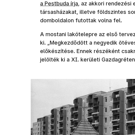
a Pestbuda írja
, az akkori rendezési
társasházakat, illetve földszintes s
domboldalon futottak volna fel.
A mostani lakótelepre az első tervez
ki. „Megkezdődött a negyedik ötéve
előkészítése. Ennek részéként csak
jelölték ki a XI. kerületi Gazdagréte