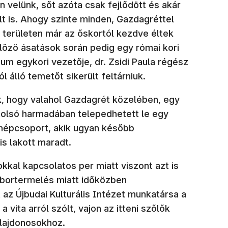
an velünk, sőt azóta csak fejlődött és akár
t is. Ahogy szinte minden, Gazdagréttel
területen már az őskortól kezdve éltek
lőző ásatások során pedig egy római kori
um egykori vezetője, dr. Zsidi Paula régész
 álló temetőt sikerült feltárniuk.
k, hogy valahol Gazdagrét közelében, egy
utolsó harmadában telepedhetett le egy
 népcsoport, akik ugyan később
is lakott maradt.
okkal kapcsolatos per miatt viszont azt is
a bortermelés miatt időközben
az Újbudai Kulturális Intézet munkatársa a
k meg)
, a vita arról szólt, vajon az itteni szőlők
ulajdonosokhoz.