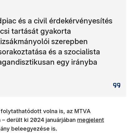
piac és a civil érdekérvényesítés
lcsi tartását gyakorta
kizsákmányolói szerepben
sorakoztatása és a szocialista
agandisztikusan egy irányba
 folytathatódott volna is, az MTVA
(új ablakban nyílik meg)
 – derült ki 2024 januárjában
megjelent
mány beleegyezése is.