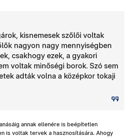
gárok, kisnemesek szőlői voltak
szőlők nagyon nagy mennyiségben
ek, csakhogy ezek, a gyakori
sem voltak minőségi borok. Szó sem
ületek adták volna a középkor tokaji
anásáig annak ellenére is beépítetlen
(új ablak
 is voltak tervek a hasznosítására. Ahogy