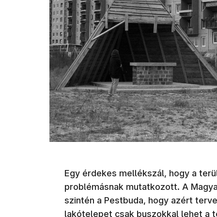
Egy érdekes mellékszál, hogy a ter
problémásnak mutatkozott. A Magyar
szintén a Pestbuda, hogy azért terve
lakótelepet csak buszokkal lehet a