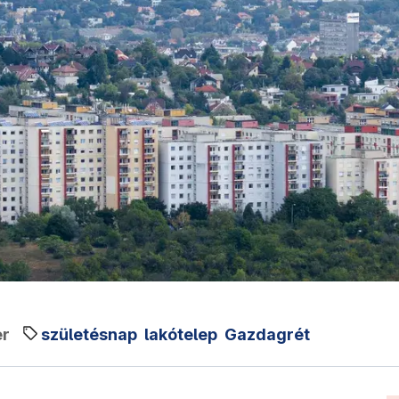
er
születésnap
lakótelep
Gazdagrét