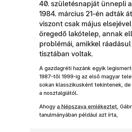
40. születésnapját ünnepli a
1984. március 21-én adták át
viszont csak május elsejével
öregedő lakótelep, annak e
problémái, amikkel ráadásul
tisztában voltak.
A gazdagréti hazánk egyik legismert
1987-től 1999-ig az első magyar tel
sokan klasszikusként tekintenek, d
a nosztalgiától.
(új ablakban nyílik meg)
Ahogy
a Népszava emlékeztet
, Gáb
tanulmányában például azt írta,