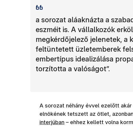
a sorozat aláaknázta a szabad
eszméit is. A vállalkozók erkö
megkérdőjelező jelenetek, a 
feltüntetett üzletemberek fel
embertípus idealizálása prop
torzította a valóságot”.
A sorozat néhány évvel ezelőtt akár
elnökének tetszett az ötlet, azonban
interjúban
– ehhez kellett volna kor