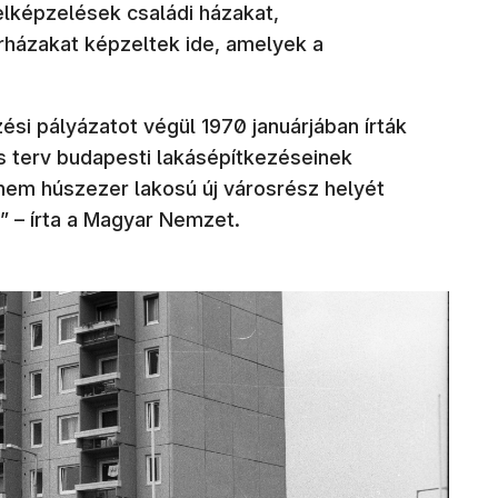
 elképzelések családi házakat,
orházakat képzeltek ide, amelyek a
ési pályázatot végül 1970 januárjában írták
s terv budapesti lakásépítkezéseinek
nem húszezer lakosú új városrész helyét
n” – írta a Magyar Nemzet.