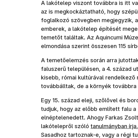
A lakótelep viszont továbbra is itt v
az is megkockáztatható, hogy szépül
foglalkozó szövegben megjegyzik, a 
emberek, a lakótelep építését mege
temetőt találtak. Az Aquincumi Múze
elmondása szerint összesen 115 sírból
A temetőelemzés során arra jutotta
faluszerű településen, a 4. század 
kisebb, római kultúrával rendelkező
továbbálltak, de a környék továbbra 
Egy 15. század eleji, szőlővel és bor
tudjuk, hogy az előbb említett falu 
elnéptelenedett. Ahogy Farkas Zsolt 
(új ablakban nyíli
lakótelepről szóló
tanulmányban írja
Sasadhoz tartoznak-e, vagy a régi t