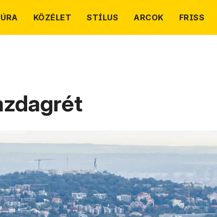
TÚRA
KÖZÉLET
STÍLUS
ARCOK
FRISS
zdagrét