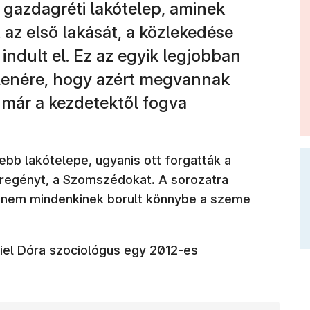
 gazdagréti lakótelep, aminek
 az első lakását, a közlekedése
 indult el. Ez az egyik legjobban
llenére, hogy azért megvannak
 már a kezdetektől fogva
ebb lakótelepe, ugyanis ott forgatták a
eregényt, a Szomszédokat. A sorozatra
e nem mindenkinek borult könnybe a szeme
riel Dóra szociológus egy 2012-es