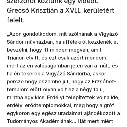
szerzőről közlünk egy videót.
Grecsó Krisztián a XVII. kerületért
felelt.
„Azon gondolkodom, mit szólnának a Vigyázó
Sándor művházban, ha affélékről kezdenék el
beszélni, hogy itt minden megvan, amit
Trianon elvitt, és ezt csak azért mondom,
mert az én valóságomban jelen van a múlt, és
ha én tekerek a Vigyázó Sándorba, akkor
persze hogy eszembe jut, hogy az Erzsébet-
templom előtt olyan volt ez a négy falu,
mintha egy kicsi Erdélyt telepítettek volna ide,
erdélyi erődtemplomokkal, meg hogy a gróf
egykoron egy egész uradalmat ajándékozott a
Tudományos Akadémiá­nak… Hát mert miért