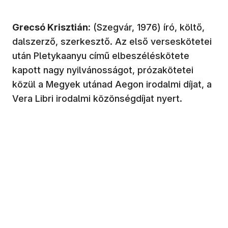
Grecsó Krisztián:
(Szegvár, 1976) író, költő,
dalszerző, szerkesztő. Az első verseskötetei
után Pletykaanyu című elbeszéléskötete
kapott nagy nyilvánosságot, prózakötetei
közül a Megyek utánad Aegon irodalmi díjat, a
Vera Libri irodalmi közönségdíjat nyert.