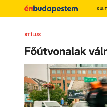
KUL
STÍLUS
Főútvonalak vál