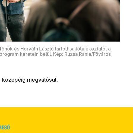
nök és Horváth László tartott sajtótájékoztatót a
rogram keretein belül. Kép: Ruzsa Rania/Főváros
r közepéig megvalósul.