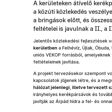
A kerületeken átívelő kerék
a közúti közlekedés veszélye
a bringások előtt, és össze
feltételei is javulnak a II., a 
Jelentős közlekedési fejlesztések 
kerületben
a Felhévíz, Újlak, Óbuda,
uniós VEKOP forrásból, amelyeknek 
feltételeinek javítása.
A projekt tervezésekor szempont vo
kapcsolatok jöjjenek létre, és a me
hálózat jelenlegi, illetve tervezett
irányhelyes kerékpársávok és továb
javítják az Árpád hídra a fel- és onna