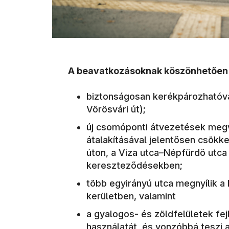
A beavatkozásoknak köszönhetően
biztonságosan kerékpározhatóvá 
Vörösvári út);
új csomóponti átvezetések meg
átalakításával jelentősen csökk
úton, a Viza utca–Népfürdő utca 
kereszteződésekben;
több egyirányú utca megnyílik a 
kerületben, valamint
a gyalogos- és zöldfelületek fe
használatát, és vonzóbbá teszi 