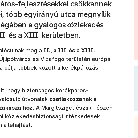
páros-fejlesztésekkel csökkennek
i, több egyirányú utca megnyílik
sségében a gyalogosközlekedés
III. és a XIII. kerületben.
valósulnak meg a
II., a III. és a XIII.
 Újlipótváros és Vizafogó területén európai
a célja többek között a kerékpározás
lt, hogy biztonságos kerékpáros-
gvalósuló útvonalak
csatlakozzanak a
 szakaszaihoz
. A Margitsziget északi részén
bi közlekedésbiztonsági intézkedések
n a lehajtást.