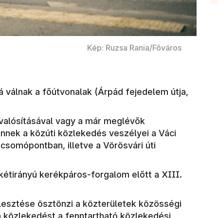
Kép: Ruzsa Rania/Főváros
válnak a főútvonalak (Árpád fejedelem útja,
valósításával vagy a már meglévők
ennek a közúti közlekedés veszélyei a Váci
csomópontban, illetve a Vörösvári úti
kétirányú kerékpáros-forgalom előtt a XIII.
jlesztése ösztönzi a közterületek közösségi
a közlekedést a fenntartható közlekedési