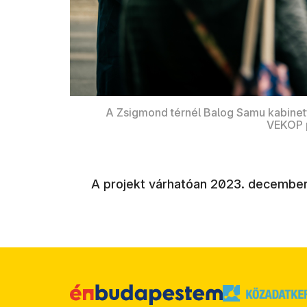
A Zsigmond térnél Balog Samu kabinetfő
VEKOP p
A projekt várhatóan 2023. decembe