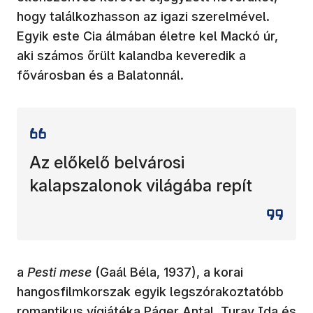
hogy találkozhasson az igazi szerelmével.
Egyik este Cia álmában életre kel Mackó úr,
aki számos őrült kalandba keveredik a
fővárosban és a Balatonnál.
Az előkelő belvárosi
kalapszalonok világába repít
a
Pesti mese
(Gaál Béla, 1937), a korai
hangosfilmkorszak egyik legszórakoztatóbb
romantikus vígjátéka Páger Antal, Turay Ida és