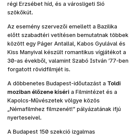
régi Erzsébet híd, és a városligeti Sió
szökőkút.
Az esemény szervezői emellett a Bazilika
előtt szabadtéri vetítésen bemutatnak többek
között egy Páger Antallal, Kabos Gyulával és
Kiss Manyival készült romantikus vígjátékot a
30-as évekből, valamint Szabó István ’77-ben
forgatott rövidfilmjét is.
A döbbenetes Budapest-időutazást a
Toldi
moziban élőzene kíséri
a Filmintézet és a
Kapolcs-Művészetek völgye közös
„Némafilmhez filmzenét!” pályázatának ifjú
nyerteseivel.
A Budapest 150 szekció izgalmas