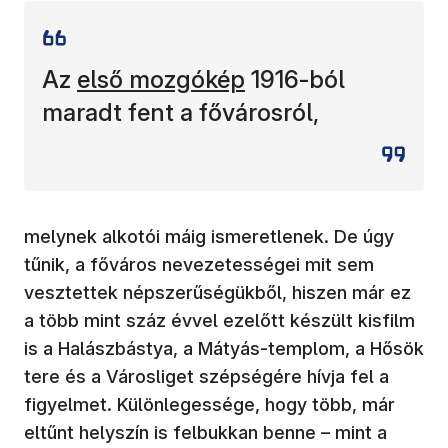
(új ablakban nyílik meg)
Az
első mozgókép
1916-ból
maradt fent a fővárosról,
melynek alkotói máig ismeretlenek. De úgy
tűnik, a főváros nevezetességei mit sem
vesztettek népszerűségükből, hiszen már ez
a több mint száz évvel ezelőtt készült kisfilm
is a Halászbástya, a Mátyás-templom, a Hősök
tere és a Városliget szépségére hívja fel a
figyelmet. Különlegessége, hogy több, már
eltűnt helyszín is felbukkan benne – mint a