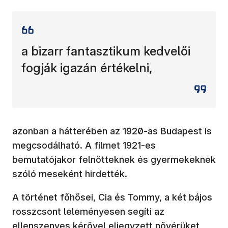
a bizarr fantasztikum kedvelői
fogják igazán értékelni,
azonban a hátterében az 1920-as Budapest is
megcsodálható. A filmet 1921-es
bemutatójakor felnőtteknek és gyermekeknek
szóló meseként hirdették.
A történet főhősei, Cia és Tommy, a két bájos
rosszcsont leleményesen segíti az
ellenszenves kérővel eljegyzett nővérüket,