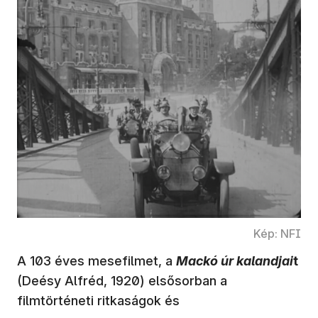
Kép: NFI
A 103 éves mesefilmet, a
Mackó úr kalandjai
t
(Deésy Alfréd, 1920) elsősorban a
filmtörténeti ritkaságok és