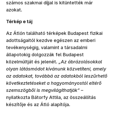
számos szakmai díjjal is kitüntették már
azokat.
Térkép e táj
Az Átlón található térképek Budapest fizikai
adottságaitól kezdve egészen az emberi
tevékenységig, valamint a társadalmi
állapotokig dolgozzák fel Budapest
közelmúltját és jelenét.
„Az ábrázolásokkal
olyan látásmódot kívánunk közvetíteni, amely
az adatokat, továbbá az adatokból leszűrhető
következtetéseket a hagyományostól eltérő
szemszögből is megvilágíthatják”
–
nyilatkozta Bátorfy Attila, az összeállítás
készítője és az Átló alapítója.