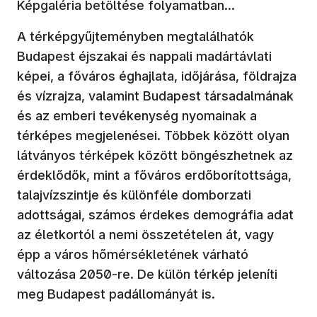
Képgaléria betöltése folyamatban...
A térképgyűjteményben megtalálhatók
Budapest éjszakai és nappali madártávlati
képei, a főváros éghajlata, időjárása, földrajza
és vízrajza, valamint Budapest társadalmának
és az emberi tevékenység nyomainak a
térképes megjelenései. Többek között olyan
látványos térképek között böngészhetnek az
érdeklődők, mint a főváros erdőborítottsága,
talajvízszintje és különféle domborzati
adottságai, számos érdekes demográfia adat
az életkortól a nemi összetételen át, vagy
épp a város hőmérsékletének várható
változása 2050-re. De külön térkép jeleníti
meg Budapest padállományát is.