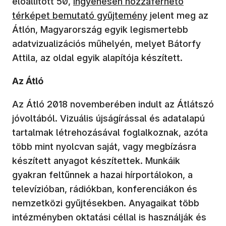
előállított 50,
ingyenesen hozzáférhető
térképet bemutató gyűjtemény
jelent meg az
Átlón, Magyarország egyik legismertebb
adatvizualizációs műhelyén, melyet Bátorfy
Attila, az oldal egyik alapítója készített.
Az Átló
Az Átló 2018 novemberében indult az Átlátszó
jóvoltából. Vizuális újságírással és adatalapú
tartalmak létrehozásával foglalkoznak, azóta
több mint nyolcvan saját, vagy megbízásra
készített anyagot készítettek. Munkáik
gyakran feltűnnek a hazai hírportálokon, a
televízióban, rádiókban, konferenciákon és
nemzetközi gyűjtésekben. Anyagaikat több
intézményben oktatási céllal is használják és