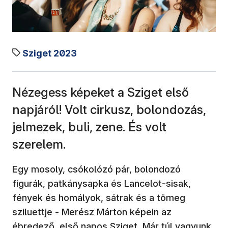
Sziget 2023
Nézegess képeket a Sziget első
napjáról! Volt cirkusz, bolondozás,
jelmezek, buli, zene. És volt
szerelem.
Egy mosoly, csókolózó pár, bolondozó
figurák, patkánysapka és Lancelot-sisak,
fények és homályok, sátrak és a tömeg
sziluettje - Merész Márton képein az
ébredező, első napos Sziget. Már túl vagyunk