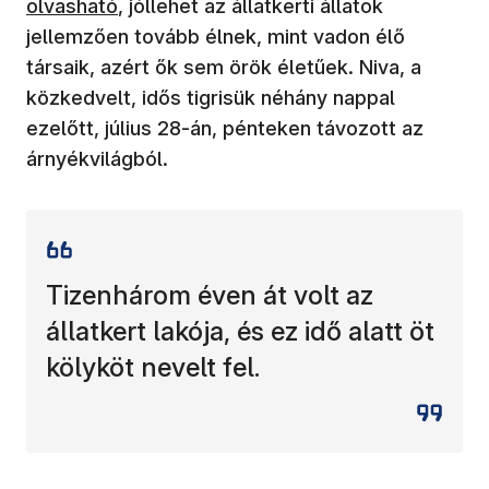
olvasható
, jóllehet az állatkerti állatok
jellemzően tovább élnek, mint vadon élő
társaik, azért ők sem örök életűek. Niva, a
közkedvelt, idős tigrisük néhány nappal
ezelőtt, július 28-án, pénteken távozott az
árnyékvilágból.
Tizenhárom éven át volt az
állatkert lakója, és ez idő alatt öt
kölyköt nevelt fel.