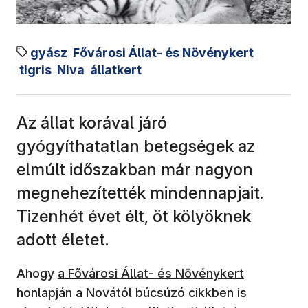
gyász
Fővárosi Állat- és Növénykert
tigris
Niva
állatkert
Az állat korával járó
gyógyíthatatlan betegségek az
elmúlt időszakban már nagyon
megnehezítették mindennapjait.
Tizenhét évet élt, öt kölyöknek
adott életet.
(új ablakban nyílik meg)
Ahogy
a Fővárosi Állat- és Növénykert
honlapján a Novától búcsúzó cikkben is