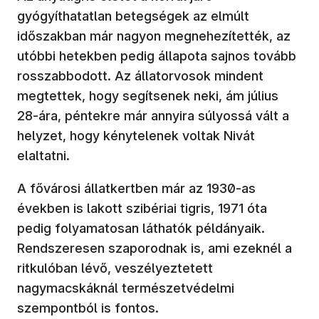
gyógyíthatatlan betegségek az elmúlt
időszakban már nagyon megnehezítették, az
utóbbi hetekben pedig állapota sajnos tovább
rosszabbodott. Az állatorvosok mindent
megtettek, hogy segítsenek neki, ám július
28-ára, péntekre már annyira súlyossá vált a
helyzet, hogy kénytelenek voltak Nivát
elaltatni.
A fővárosi állatkertben már az 1930-as
években is lakott szibériai tigris, 1971 óta
pedig folyamatosan láthatók példányaik.
Rendszeresen szaporodnak is, ami ezeknél a
ritkulóban lévő, veszélyeztetett
nagymacskáknál természetvédelmi
szempontból is fontos.