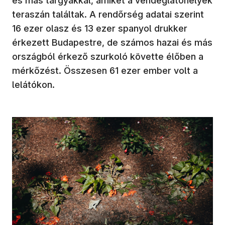
és más tárgyakkal, amiket a vendéglátóhelyek
teraszán találtak. A rendőrség adatai szerint
16 ezer olasz és 13 ezer spanyol drukker
érkezett Budapestre, de számos hazai és más
országból érkező szurkoló követte élőben a
mérkőzést. Összesen 61 ezer ember volt a
lelátókon.