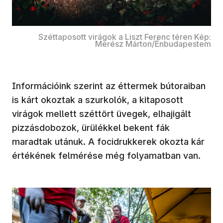
Széttaposott virágok a Liszt Ferenc téren Kép:
Merész Márton/Énbudapestem
Információink szerint az éttermek bútoraiban
is kárt okoztak a szurkolók, a kitaposott
virágok mellett széttört üvegek, elhajigált
pizzásdobozok, ürülékkel bekent fák
maradtak utánuk. A focidrukkerek okozta kár
értékének felmérése még folyamatban van.