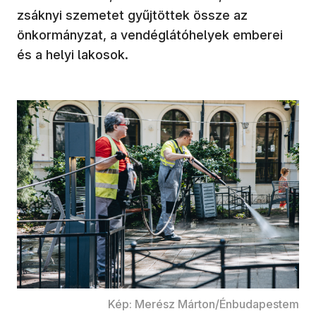
zsáknyi szemetet gyűjtöttek össze az
önkormányzat, a vendéglátóhelyek emberei
és a helyi lakosok.
Kép: Merész Márton/Énbudapestem