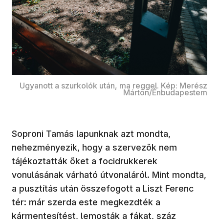
Ugyanott a szurkolók után, ma reggel. Kép: Merész
Márton/Énbudapestem
Soproni Tamás lapunknak azt mondta,
nehezményezik, hogy a szervezők nem
tájékoztatták őket a focidrukkerek
vonulásának várható útvonaláról. Mint mondta,
a pusztítás után összefogott a Liszt Ferenc
tér: már szerda este megkezdték a
kármentesítést, lemosták a fákat, száz