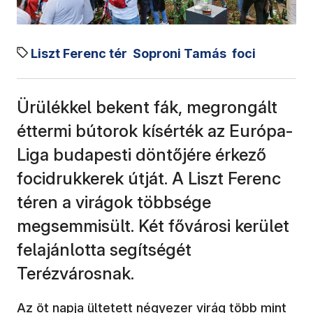
Liszt Ferenc tér
Soproni Tamás
foci
Ürülékkel bekent fák, megrongált
éttermi bútorok kísérték az Európa-
Liga budapesti döntőjére érkező
focidrukkerek útját. A Liszt Ferenc
téren a virágok többsége
megsemmisült. Két fővárosi kerület
felajánlotta segítségét
Terézvárosnak.
Az öt napja ültetett négyezer virág több mint