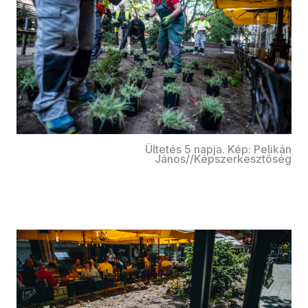
Ültetés 5 napja. Kép: Pelikán
János//Képszerkesztőség