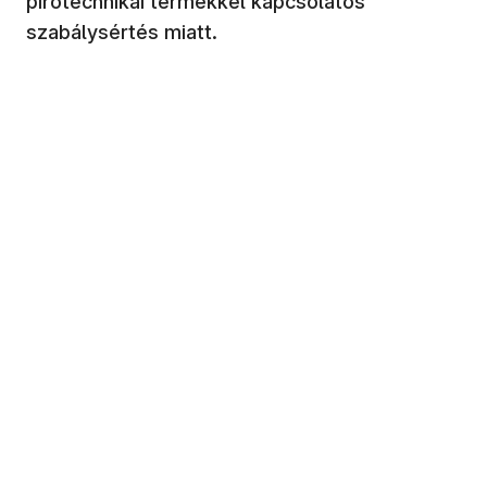
pirotechnikai termékkel kapcsolatos
szabálysértés miatt.