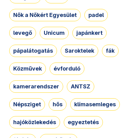
Nők a Nőkért Egyesület
padel
levegő
Unicum
japánkert
pápalátogatás
Saroktelek
fák
Közművek
évforduló
kamerarendszer
ANTSZ
Népsziget
hős
klímasemleges
hajóközlekedés
egyeztetés