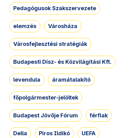
Pedagógusok Szakszervezete
elemzés
Városháza
Városfejlesztési stratégiák
Budapesti Dísz- és Közvilágítási Kft.
levendula
áramátalakító
főpolgármester-jelöltek
Budapest Jövője Fórum
férfiak
Della
Piros Ildikó
UEFA