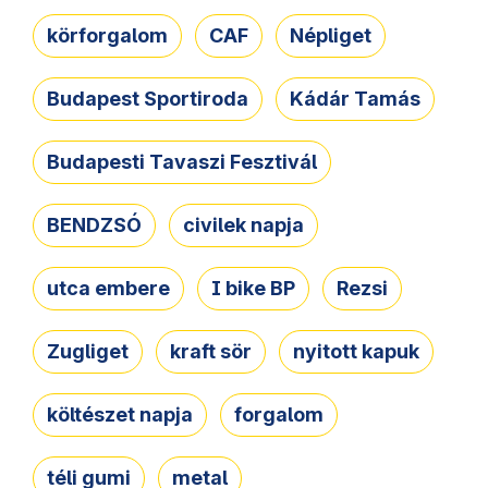
körforgalom
CAF
Népliget
Budapest Sportiroda
Kádár Tamás
Budapesti Tavaszi Fesztivál
BENDZSÓ
civilek napja
utca embere
I bike BP
Rezsi
Zugliget
kraft sör
nyitott kapuk
költészet napja
forgalom
téli gumi
metal