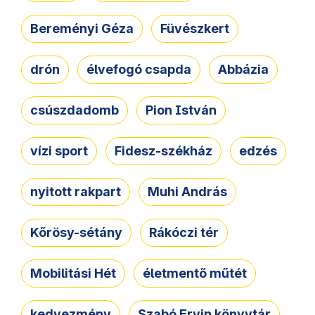
Bereményi Géza
Füvészkert
drón
élvefogó csapda
Abbázia
csúszdadomb
Pion István
vízi sport
Fidesz-székház
edzés
nyitott rakpart
Muhi András
Kőrösy-sétány
Rákóczi tér
Mobilitási Hét
életmentő műtét
kedvezmény
Szabó Ervin könyvtár