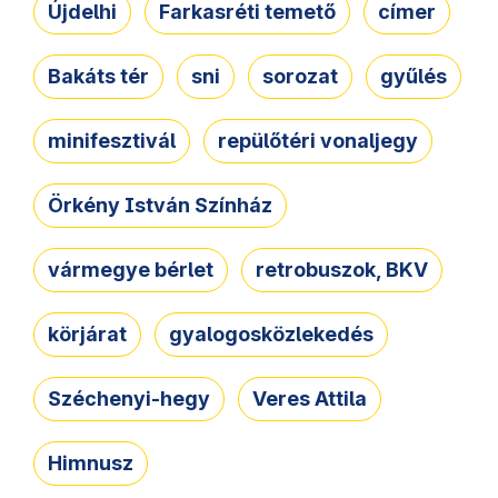
Újdelhi
Farkasréti temető
címer
Bakáts tér
sni
sorozat
gyűlés
minifesztivál
repülőtéri vonaljegy
Örkény István Színház
vármegye bérlet
retrobuszok, BKV
körjárat
gyalogosközlekedés
Széchenyi-hegy
Veres Attila
Himnusz