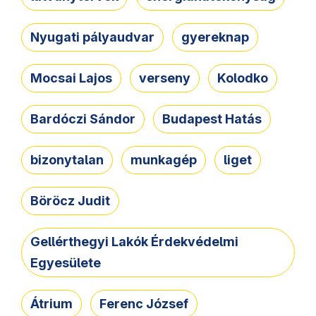
Nyugati pályaudvar
gyereknap
Mocsai Lajos
verseny
Kolodko
Bardóczi Sándor
Budapest Hatás
bizonytalan
munkagép
liget
Böröcz Judit
Gellérthegyi Lakók Érdekvédelmi
Egyesülete
Átrium
Ferenc József