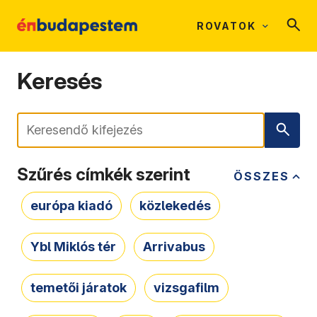
ROVATOK
Keresés
Keresés
Szűrés címkék szerint
ÖSSZES
európa kiadó
közlekedés
Ybl Miklós tér
Arrivabus
temetői járatok
vizsgafilm