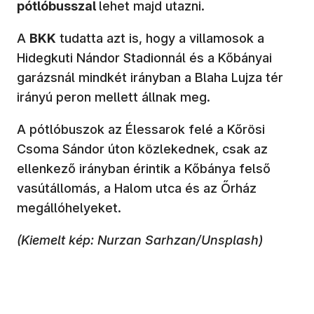
pótlóbusszal
lehet majd utazni.
A
BKK
tudatta azt is, hogy a villamosok a
Hidegkuti Nándor Stadionnál és a Kőbányai
garázsnál mindkét irányban a Blaha Lujza tér
irányú peron mellett állnak meg.
A pótlóbuszok az Élessarok felé a Kőrösi
Csoma Sándor úton közlekednek, csak az
ellenkező irányban érintik a Kőbánya felső
vasútállomás, a Halom utca és az Őrház
megállóhelyeket.
(Kiemelt kép: Nurzan Sarhzan/Unsplash)