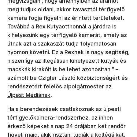
megvizsgálni, hogy amennyiben az áramot
meg tudjuk oldani, akkor tavasztól térfigyelő
kamera fogja figyelni az érintett területeket.
Továbbá a Rex Kutyaotthonnál a járdára is
kihelyezünk egy térfigyelő kamerát, amely az
útnak azt a szakaszát tudja folyamatosan
nyomon követni. Ez a Rexnek is nagy segítség,
hiszen így az illegálisan kihelyezett kutyák és
macskák kirakóit is be lehet azonosítani” –
számolt be Czigler László közbiztonságért és
(új ablakban
rendészetért felelős alpolgármester
az
Újpest Médiának
.
Ha a berendezések csatlakoznak az újpesti
térfigyelőkamera-rendszerhez, az innen
érkező képeket a nap 24 órájában két rendőr
figyeli majd, akik risztani tudják a kollégáikat.