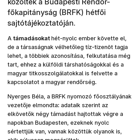
közölték a Budapesti Rendőr-
főkapitányság (BRFK) hétfői
sajtótájékoztatóján.
A
támadásokat
hét-nyolc ember követte el,
de a társaságnak vélhetőleg tíz-tizenöt tagja
lehet, a többiek azonosítása, felkutatása még
tart, ehhez a külföldi társhatóságokkal és a
magyar titkosszolgálatokkal is felvette a
kapcsolatot a magyar rendőrség.
Nyerges Béla, a BRFK nyomozó főosztályának
vezetője elmondta: adataik szerint az
elkövetők négy támadást hajtottak végre a
napokban Budapesten, ezeknek nyolc
sértettjük van, vannak közöttük olyanok is,