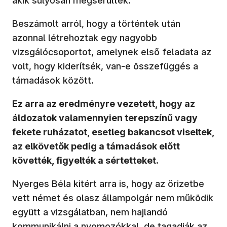
akik súlyosan megsérültek.
Beszámolt arról, hogy a történtek után
azonnal létrehoztak egy nagyobb
vizsgálócsoportot, amelynek első feladata az
volt, hogy kiderítsék, van-e összefüggés a
támadások között.
Ez arra az eredményre vezetett, hogy az
áldozatok valamennyien terepszínű vagy
fekete ruházatot, esetleg bakancsot viseltek,
az elkövetők pedig a támadások előtt
követték, figyelték a sértetteket.
Nyerges Béla kitért arra is, hogy az őrizetbe
vett német és olasz állampolgár nem működik
együtt a vizsgálatban, nem hajlandó
kommunikálni a nyomozókkal, de tagadják az