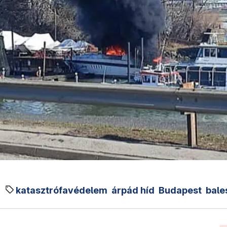
katasztrófavédelem
árpád híd
Budapest
bale