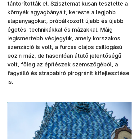
tántorították el. Szisztematikusan tesztelte a
környék agyagbányáit, kereste a legjobb
alapanyagokat, próbálkozott újabb és újabb
égetési technikákkal és mázakkal. Máig
legismertebb védjegyük, amely korszakos
szenzáció is volt, a furcsa olajos csillogású
eozin máz, de hasonlóan átütő jelentőségű
volt, főleg az építészek szemszögéből, a
fagyálló és strapabíró pirogránit kifejlesztése
is.