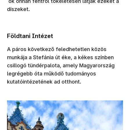
ők onnan fentről tökéletesen látják ezeket a
díszeket.
Földtani Intézet
A páros következő feledhetetlen közös
munkája a Stefánia út éke, a kékes színben
csillogó tündérpalota, amely Magyarország
legrégebb óta működő tudományos
kutatóintézetének ad otthont.