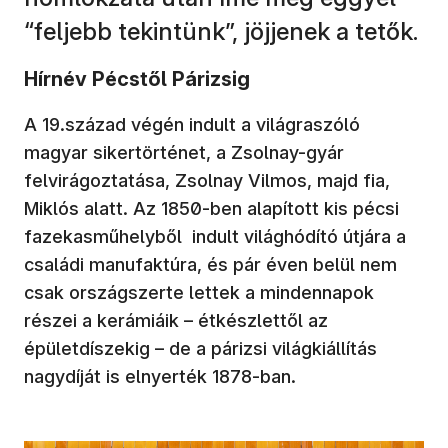
“feljebb tekintünk”, jöjjenek a tetők.
Hírnév Pécstől Párizsig
A 19.század végén indult a világraszóló
magyar sikertörténet, a Zsolnay-gyár
felvirágoztatása, Zsolnay Vilmos, majd fia,
Miklós alatt. Az 1850-ben alapított kis pécsi
fazekasműhelyből indult világhódító útjára a
családi manufaktúra, és pár éven belül nem
csak országszerte lettek a mindennapok
részei a kerámiáik – étkészlettől az
épületdíszekig – de a párizsi világkiállítás
nagydíját is elnyerték 1878-ban.