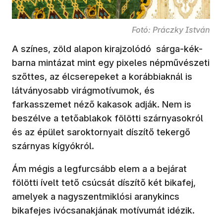
Fotó: Práczky István
A színes, zöld alapon kirajzolódó sárga-kék-
barna mintázat mint egy pixeles népművészeti
szőttes, az élcserepeket a korábbiaknál is
látványosabb virágmotívumok, és
farkasszemet néző kakasok adják. Nem is
beszélve a tetőablakok fölötti szárnyasokról
és az épület saroktornyait díszítő tekergő
szárnyas kígyókról.
Ám mégis a legfurcsább elem a a bejárat
fölötti ívelt tető csúcsát díszítő két bikafej,
amelyek a nagyszentmiklósi aranykincs
bikafejes ivócsanakjának motívumát idézik.