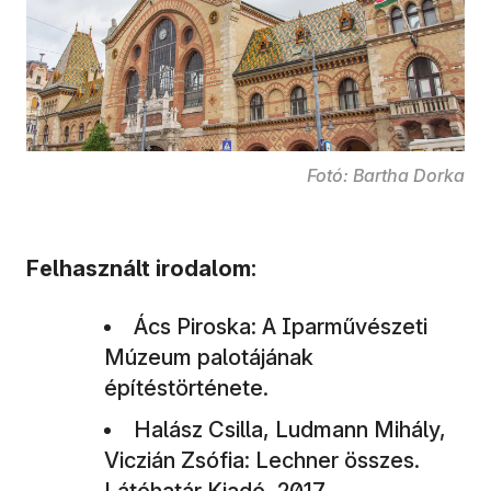
Fotó: Bartha Dorka
Felhasznált irodalom:
Ács Piroska: A Iparművészeti
Múzeum palotájának
építéstörténete.
Halász Csilla, Ludmann Mihály,
Viczián Zsófia: Lechner összes.
Látóhatár Kiadó, 2017.