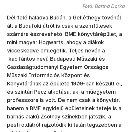
Fotó: Bartha Dorka
Dél felé haladva Budán, a Gelléthegy tövénél
áll a Budafoki útról is csak a szemfülesek
számára észrevehető BME könyvtárépület, a
mini magyar Hogwarts, ahogy a diákok
vicceskedve emlegetik. Teljes nevén a
kacifántos nevű Budapesti Műszaki és
Gazdaságtudományi Egyetem Országos
Műszaki Információs Központ és
Könyvtárának az épülete 1909-ban készült el,
és szintán Pecz alkotása, aki a műegyetem
professzora is volt. De nem csak a könyvtár,
hanem a BME egyidejű épületeinek teteje is a
barnás alakú Zsolnay színekben játszik, a
pesti oldalról rajzolódik ki talán legszebben a