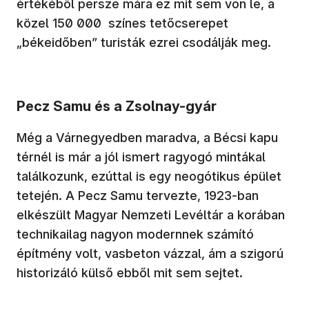
értékéből persze mára ez mit sem von le, a
közel 150 000 színes tetőcserepet
„békeidőben” turisták ezrei csodálják meg.
Pecz Samu és a Zsolnay-gyár
Még a Várnegyedben maradva, a Bécsi kapu
térnél is már a jól ismert ragyogó mintákal
találkozunk, ezúttal is egy neogótikus épület
tetején. A Pecz Samu tervezte, 1923-ban
elkészült Magyar Nemzeti Levéltár a korában
technikailag nagyon modernnek számító
építmény volt, vasbeton vázzal, ám a szigorú
historizáló külső ebből mit sem sejtet.