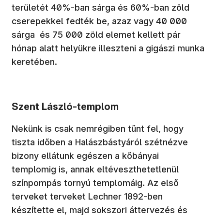
területét 40%-ban sárga és 60%-ban zöld
cserepekkel fedték be, azaz vagy 40 000
sárga és 75 000 zöld elemet kellett pár
hónap alatt helyükre illeszteni a gigászi munka
keretében.
Szent László-templom
Nekünk is csak nemrégiben tűnt fel, hogy
tiszta időben a Halászbástyáról szétnézve
bizony ellátunk egészen a kőbányai
templomig is, annak eltéveszthetetlenül
színpompás tornyú templomáig. Az első
terveket terveket Lechner 1892-ben
készítette el, majd sokszori áttervezés és