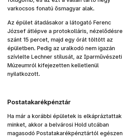
varkocsos fonatú ősmagyar alak.
Az épület átadásakor a látogató Ferenc
József átlépve a protokolláris, nézelődésre
szánt 15 percet, majd egy órát töltött az
épületben. Pedig az uralkodó nem igazán
szívlelte Lechner stílusát, az Iparművészeti
Múzeumról kifejezetten kelletlenül
nyilatkozott.
Postatakarékpénztár
Ha már a korábbi épületek is elkápráztattak
minket, akkor a belvárosi Hold utcában
magasodó Postatakarékpénztártól egészen