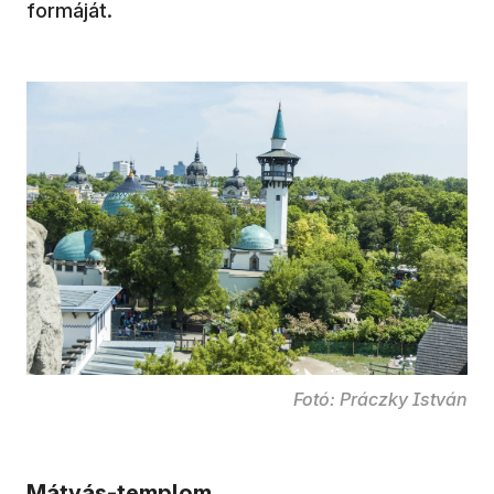
formáját.
Fotó: Práczky István
Mátyás-templom