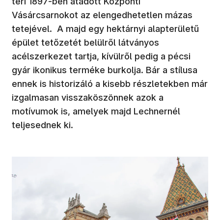
téri 1897-ben átadott Központi
Vásárcsarnokot az elengedhetetlen mázas
tetejével. A majd egy hektárnyi alapterületű
épület tetőzetét belülről látványos
acélszerkezet tartja, kívülről pedig a pécsi
gyár ikonikus terméke burkolja. Bár a stílusa
ennek is historizáló a kisebb részletekben már
izgalmasan visszaköszönnek azok a
motívumok is, amelyek majd Lechnernél
teljesednek ki.