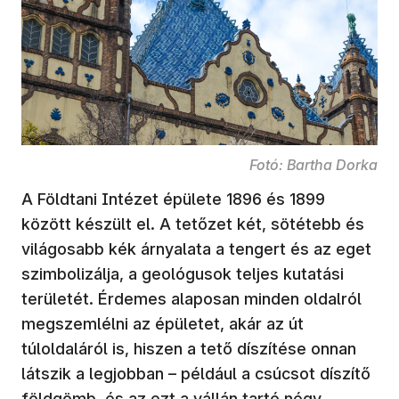
Fotó: Bartha Dorka
A Földtani Intézet épülete 1896 és 1899
között készült el. A tetőzet két, sötétebb és
világosabb kék árnyalata a tengert és az eget
szimbolizálja, a geológusok teljes kutatási
területét. Érdemes alaposan minden oldalról
megszemlélni az épületet, akár az út
túloldaláról is, hiszen a tető díszítése onnan
látszik a legjobban – például a csúcsot díszítő
földgömb, és az ezt a vállán tartó négy