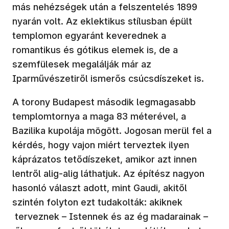
más nehézségek után a felszentelés 1899
nyarán volt. Az eklektikus stílusban épült
templomon egyaránt keverednek a
romantikus és gótikus elemek is, de a
szemfülesek megalálják már az
Iparművészetiről ismerős csúcsdíszeket is.
A torony Budapest második legmagasabb
templomtornya a maga 83 méterével, a
Bazilika kupolája mögött. Jogosan merül fel a
kérdés, hogy vajon miért terveztek ilyen
káprázatos tetődíszeket, amikor azt innen
lentről alig-alig láthatjuk. Az építész nagyon
hasonló választ adott, mint Gaudi, akitől
szintén folyton ezt tudakolták: akiknek
terveznek – Istennek és az ég madarainak –