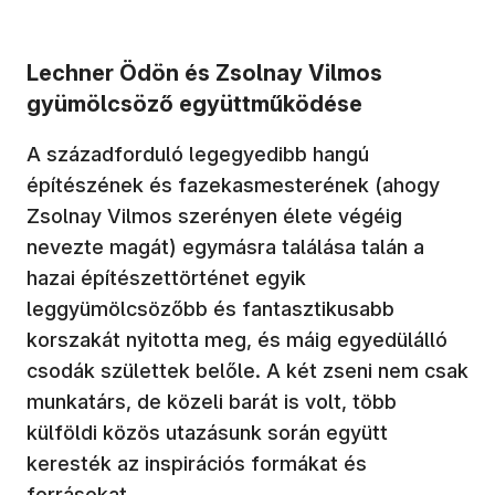
Lechner Ödön és Zsolnay Vilmos
gyümölcsöző együttműködése
A századforduló legegyedibb hangú
építészének és fazekasmesterének (ahogy
Zsolnay Vilmos szerényen élete végéig
nevezte magát) egymásra találása talán a
hazai építészettörténet egyik
leggyümölcsözőbb és fantasztikusabb
korszakát nyitotta meg, és máig egyedülálló
csodák születtek belőle. A két zseni nem csak
munkatárs, de közeli barát is volt, több
külföldi közös utazásunk során együtt
keresték az inspirációs formákat és
forrásokat.