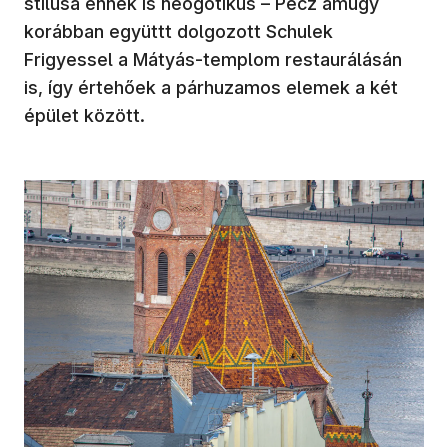
stílusa ennek is neogótikus – Pecz amúgy
korábban együttt dolgozott Schulek
Frigyessel a Mátyás-templom restaurálásán
is, így értehőek a párhuzamos elemek a két
épület között.