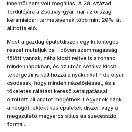
innentől nem volt megállás. A 20. század
fordulójára a Zsolnay-gyár már az ország
kerámiaipari termelésének több mint 20%-át
állította elő.
Most a gazdag épületdíszek egy különleges
részét mutatjuk be – bőven szemmagasság
fölött vannak, néha kicsit rejtve is a rohanó
mindennapokban, és az utcán sétálva kicsit
tekergetni is kell hozzá a nyakunkat – de olyan
csodásak, hogy minden nézelődéssel, és a
tökéletes rálátást kereső sétálgatással
eltöltött pillanatot megérnek. Legyenek ezek
a neogót, eklektikus épületek díszei, vagy a
megszülető magyaros stílus és szecesszió
formái.