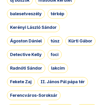
új buszok
második kerület
balesetveszély
térkép
Kerényi László Sándor
Ágoston Dániel
túsz
Kürti Gábor
Detective Kelly
foci
Radnóti Sándor
lakcím
Fekete Zaj
II. János Pál pápa tér
Ferencváros-Soroksár