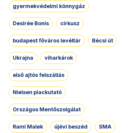
gyermekvédelmi könnygáz
Desirée Bonis
cirkusz
budapest főváros levéltár
Bécsi út
Ukrajna
viharkárok
első ajtós felszállás
Nielsen piackutató
Országos Mentőszolgálat
Rami Malek
újévi beszéd
SMA