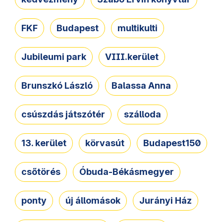
FKF
Budapest
multikulti
Jubileumi park
VIII.kerület
Brunszkó László
Balassa Anna
csúszdás játszótér
szálloda
13. kerület
körvasút
Budapest150
csőtörés
Óbuda-Békásmegyer
ponty
új állomások
Jurányi Ház