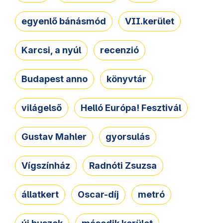
egyenlő bánásmód
VII.kerület
Karcsi, a nyúl
recenzió
Budapest anno
könyvtár
világelső
Helló Európa! Fesztivál
Gustav Mahler
gyorsulás
Vígszínház
Radnóti Zsuzsa
állatkert
Oscar-díj
metró