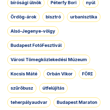
bírósági ülnök
Péterfy Bori
nyúl
Ördög-árok
bisztró
urbanisztika
Alsó-Jegenye-völgy
Budapest FotóFesztivál
Városi Tömegközlekedési Múzeum
Kocsis Máté
Orbán Vikor
FÖRI
szűrőbusz
útfelújítás
teherpályaudvar
Budapest Maraton