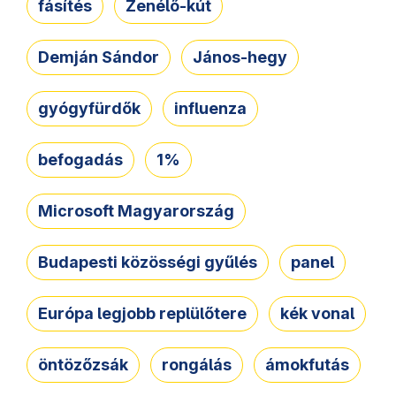
fásítés
Zenélő-kút
Demján Sándor
János-hegy
gyógyfürdők
influenza
befogadás
1%
Microsoft Magyarország
Budapesti közösségi gyűlés
panel
Európa legjobb replülőtere
kék vonal
öntözőzsák
rongálás
ámokfutás