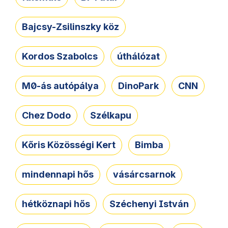
Bajcsy-Zsilinszky köz
Kordos Szabolcs
úthálózat
M0-ás autópálya
DinoPark
CNN
Chez Dodo
Szélkapu
Kőris Közösségi Kert
Bimba
mindennapi hős
vásárcsarnok
hétköznapi hős
Széchenyi István