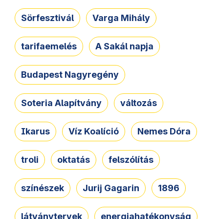
Sörfesztivál
Varga Mihály
tarifaemelés
A Sakál napja
Budapest Nagyregény
Soteria Alapítvány
változás
Ikarus
Víz Koalíció
Nemes Dóra
troli
oktatás
felszólítás
színészek
Jurij Gagarin
1896
látványtervek
energiahatékonyság