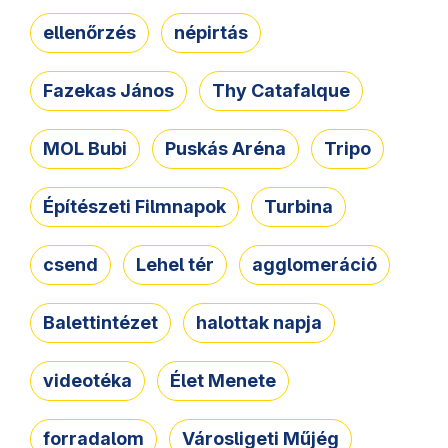
ellenőrzés
népirtás
Fazekas János
Thy Catafalque
MOL Bubi
Puskás Aréna
Tripo
Építészeti Filmnapok
Turbina
csend
Lehel tér
agglomeráció
Balettintézet
halottak napja
videotéka
Élet Menete
forradalom
Városligeti Műjég