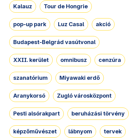
Kalauz
Tour de Hongrie
pop-up park
Luz Casal
akció
Budapest-Belgrád vasútvonal
XXII. kerület
omnibusz
cenzúra
szanatórium
Miyawaki erdő
Aranykorsó
Zugló városközpont
Pesti alsórakpart
beruházási törvény
képzőművészet
lábnyom
tervek