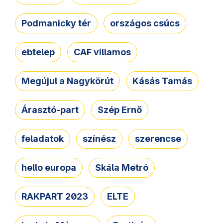
Podmanicky tér
országos csúcs
ebtelep
CAF villamos
Megújul a Nagykörút
Kásás Tamás
Árasztó-part
Szép Ernő
feladatok
színész
szerencse
hello europa
Skála Metró
RAKPART 2023
ELTE