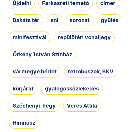
Újdelhi
Farkasréti temető
címer
Bakáts tér
sni
sorozat
gyűlés
minifesztivál
repülőtéri vonaljegy
Örkény István Színház
vármegye bérlet
retrobuszok, BKV
körjárat
gyalogosközlekedés
Széchenyi-hegy
Veres Attila
Himnusz