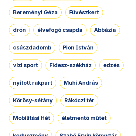
Bereményi Géza
Füvészkert
drón
élvefogó csapda
Abbázia
csúszdadomb
Pion István
vízi sport
Fidesz-székház
edzés
nyitott rakpart
Muhi András
Kőrösy-sétány
Rákóczi tér
Mobilitási Hét
életmentő műtét
kedvezmény
Szabó Ervin könyvtár