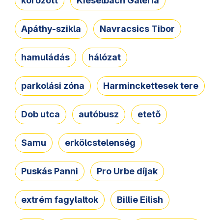
körözött
Kieselbach Galéria
Apáthy-szikla
Navracsics Tibor
hamuládás
hálózat
parkolási zóna
Harminckettesek tere
Dob utca
autóbusz
etető
Samu
erkölcstelenség
Puskás Panni
Pro Urbe díjak
extrém fagylaltok
Billie Eilish