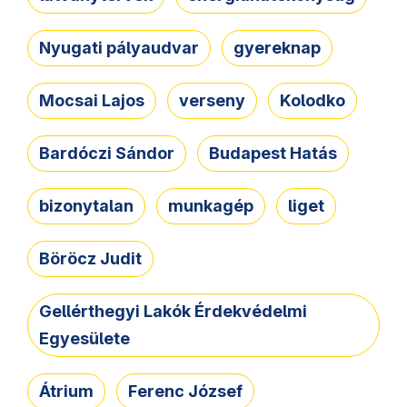
Nyugati pályaudvar
gyereknap
Mocsai Lajos
verseny
Kolodko
Bardóczi Sándor
Budapest Hatás
bizonytalan
munkagép
liget
Böröcz Judit
Gellérthegyi Lakók Érdekvédelmi
Egyesülete
Átrium
Ferenc József