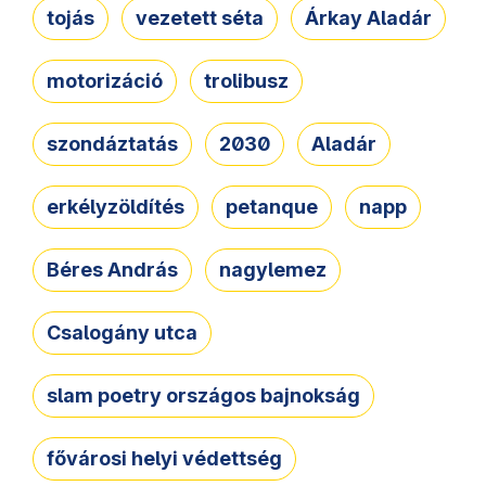
tojás
vezetett séta
Árkay Aladár
motorizáció
trolibusz
szondáztatás
2030
Aladár
erkélyzöldítés
petanque
napp
Béres András
nagylemez
Csalogány utca
slam poetry országos bajnokság
fővárosi helyi védettség