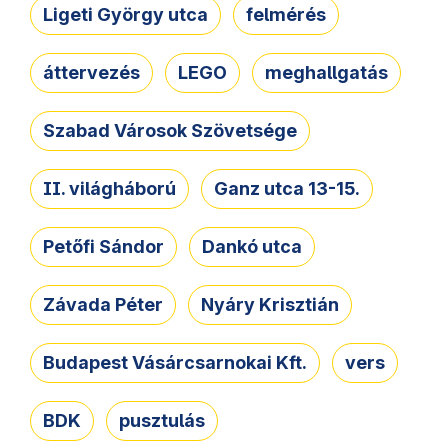
Ligeti György utca
felmérés
áttervezés
LEGO
meghallgatás
Szabad Városok Szövetsége
II. világháború
Ganz utca 13-15.
Petőfi Sándor
Dankó utca
Závada Péter
Nyáry Krisztián
Budapest Vásárcsarnokai Kft.
vers
BDK
pusztulás