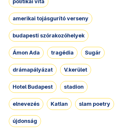
politikai vita
amerikai tojásgurító verseny
budapesti szórakozóhelyek
Ámon Ada
tragédia
Sugár
drámapályázat
V.kerület
Hotel Budapest
stadion
elnevezés
Katlan
slam poetry
újdonság