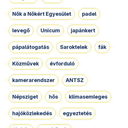
Nők a Nőkért Egyesület
padel
levegő
Unicum
japánkert
pápalátogatás
Saroktelek
fák
Közművek
évforduló
kamerarendszer
ANTSZ
Népsziget
hős
klímasemleges
hajóközlekedés
egyeztetés