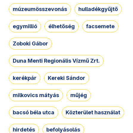
múzeumösszevonás
hulladékgyűjtő
egymillió
élhetőség
facsemete
Zoboki Gábor
Duna Menti Regionális Vízmű Zrt.
kerékpár
Kereki Sándor
milkovics mátyás
műjég
bacsó béla utca
Közterület használat
hirdetés
befolyásolás