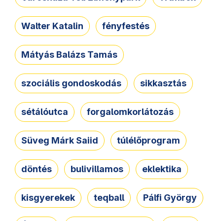
Walter Katalin
fényfestés
Mátyás Balázs Tamás
szociális gondoskodás
sikkasztás
sétálóutca
forgalomkorlátozás
Süveg Márk Saiid
túlélőprogram
döntés
bulivillamos
eklektika
kisgyerekek
teqball
Pálfi György