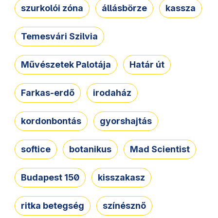
szurkolói zóna
állásbörze
kassza
Temesvári Szilvia
Művészetek Palotája
Határ út
Farkas-erdő
irodaház
kordonbontás
gyorshajtás
softice
botanikus
Mad Scientist
Budapest 150
kisszakasz
ritka betegség
színésznő