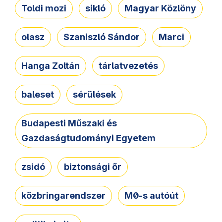
Toldi mozi
sikló
Magyar Közlöny
olasz
Szaniszló Sándor
Marci
Hanga Zoltán
tárlatvezetés
baleset
sérülések
Budapesti Műszaki és
Gazdaságtudományi Egyetem
zsidó
biztonsági őr
közbringarendszer
M0-s autóút