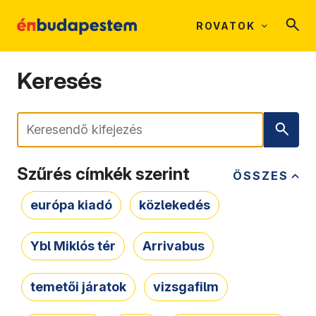
ROVATOK
Keresés
Keresés
Szűrés címkék szerint
ÖSSZES
európa kiadó
közlekedés
Ybl Miklós tér
Arrivabus
temetői járatok
vizsgafilm