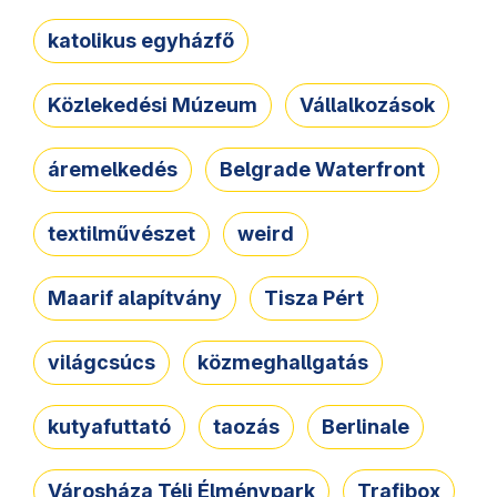
katolikus egyházfő
Közlekedési Múzeum
Vállalkozások
áremelkedés
Belgrade Waterfront
textilművészet
weird
Maarif alapítvány
Tisza Pért
világcsúcs
közmeghallgatás
kutyafuttató
taozás
Berlinale
Városháza Téli Élménypark
Trafibox