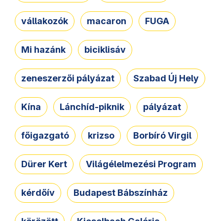
vállakozók
macaron
FUGA
Mi hazánk
biciklisáv
zeneszerzői pályázat
Szabad Új Hely
Kína
Lánchíd-piknik
pályázat
főigazgató
krizso
Borbíró Virgil
Dürer Kert
Világélelmezési Program
kérdőív
Budapest Bábszínház