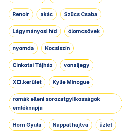
Renoir
akác
Szűcs Csaba
Lágymányosi híd
ólomcsövek
nyomda
Kocsiszín
Cinkotai Tájház
vonaljegy
XII.kerület
Kylie Minogue
romák elleni sorozatgyilkosságok
emléknapja
Horn Gyula
Nappal hajtva
üzlet