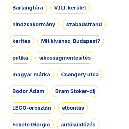
Barlangtúra
VIII. kerület
nindzsakormány
szabadstrand
kerítés
Mit kívánsz, Budapest?
patika
síkosságmentesítés
magyar márka
Csengery utca
Bodor Ádám
Bram Stoker-díj
LEGO-oroszlán
elbontás
Fekete Giorgio
autósüldözés