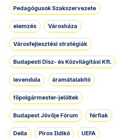
Pedagógusok Szakszervezete
elemzés
Városháza
Városfejlesztési stratégiák
Budapesti Dísz- és Közvilágítási Kft.
levendula
áramátalakító
főpolgármester-jelöltek
Budapest Jövője Fórum
férfiak
Della
Piros Ildikó
UEFA