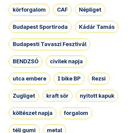
körforgalom
CAF
Népliget
Budapest Sportiroda
Kádár Tamás
Budapesti Tavaszi Fesztivál
BENDZSÓ
civilek napja
utca embere
I bike BP
Rezsi
Zugliget
kraft sör
nyitott kapuk
költészet napja
forgalom
téli gumi
metal