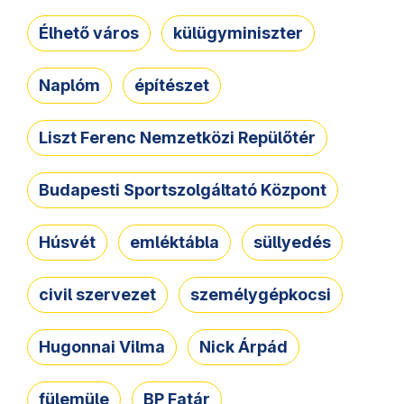
Élhető város
külügyminiszter
Naplóm
építészet
Liszt Ferenc Nemzetközi Repülőtér
Budapesti Sportszolgáltató Központ
Húsvét
emléktábla
süllyedés
civil szervezet
személygépkocsi
Hugonnai Vilma
Nick Árpád
fülemüle
BP Fatár