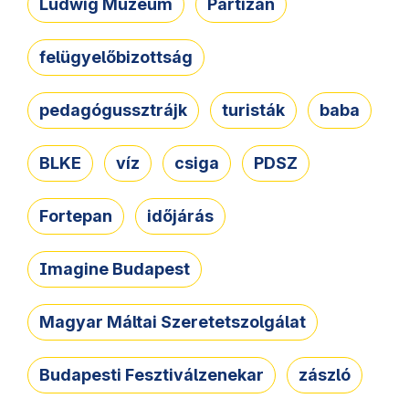
Ludwig Múzeum
Partizán
felügyelőbizottság
pedagógussztrájk
turisták
baba
BLKE
víz
csiga
PDSZ
Fortepan
időjárás
Imagine Budapest
Magyar Máltai Szeretetszolgálat
Budapesti Fesztiválzenekar
zászló