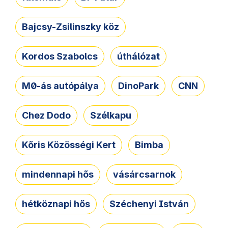
Bajcsy-Zsilinszky köz
Kordos Szabolcs
úthálózat
M0-ás autópálya
DinoPark
CNN
Chez Dodo
Szélkapu
Kőris Közösségi Kert
Bimba
mindennapi hős
vásárcsarnok
hétköznapi hős
Széchenyi István