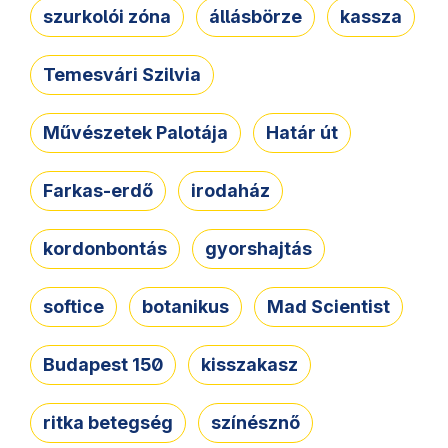
szurkolói zóna
állásbörze
kassza
Temesvári Szilvia
Művészetek Palotája
Határ út
Farkas-erdő
irodaház
kordonbontás
gyorshajtás
softice
botanikus
Mad Scientist
Budapest 150
kisszakasz
ritka betegség
színésznő