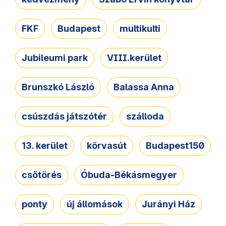
FKF
Budapest
multikulti
Jubileumi park
VIII.kerület
Brunszkó László
Balassa Anna
csúszdás játszótér
szálloda
13. kerület
körvasút
Budapest150
csőtörés
Óbuda-Békásmegyer
ponty
új állomások
Jurányi Ház