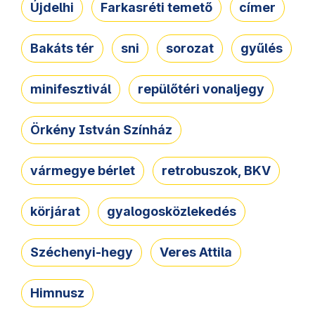
Újdelhi
Farkasréti temető
címer
Bakáts tér
sni
sorozat
gyűlés
minifesztivál
repülőtéri vonaljegy
Örkény István Színház
vármegye bérlet
retrobuszok, BKV
körjárat
gyalogosközlekedés
Széchenyi-hegy
Veres Attila
Himnusz