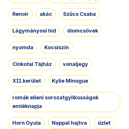
Renoir
akác
Szűcs Csaba
Lágymányosi híd
ólomcsövek
nyomda
Kocsiszín
Cinkotai Tájház
vonaljegy
XII.kerület
Kylie Minogue
romák elleni sorozatgyilkosságok
emléknapja
Horn Gyula
Nappal hajtva
üzlet