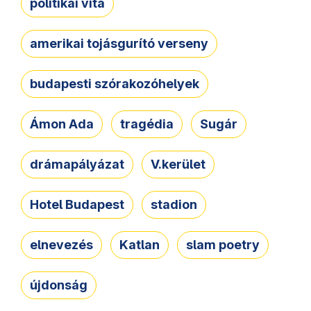
politikai vita
amerikai tojásgurító verseny
budapesti szórakozóhelyek
Ámon Ada
tragédia
Sugár
drámapályázat
V.kerület
Hotel Budapest
stadion
elnevezés
Katlan
slam poetry
újdonság