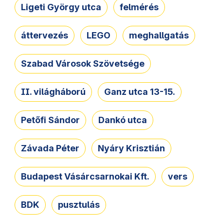
Ligeti György utca
felmérés
áttervezés
LEGO
meghallgatás
Szabad Városok Szövetsége
II. világháború
Ganz utca 13-15.
Petőfi Sándor
Dankó utca
Závada Péter
Nyáry Krisztián
Budapest Vásárcsarnokai Kft.
vers
BDK
pusztulás