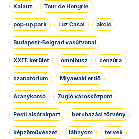
Kalauz
Tour de Hongrie
pop-up park
Luz Casal
akció
Budapest-Belgrád vasútvonal
XXII. kerület
omnibusz
cenzúra
szanatórium
Miyawaki erdő
Aranykorsó
Zugló városközpont
Pesti alsórakpart
beruházási törvény
képzőművészet
lábnyom
tervek