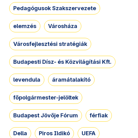
Pedagógusok Szakszervezete
elemzés
Városháza
Városfejlesztési stratégiák
Budapesti Dísz- és Közvilágítási Kft.
levendula
áramátalakító
főpolgármester-jelöltek
Budapest Jövője Fórum
férfiak
Della
Piros Ildikó
UEFA