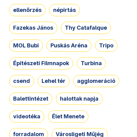
ellenőrzés
népirtás
Fazekas János
Thy Catafalque
MOL Bubi
Puskás Aréna
Tripo
Építészeti Filmnapok
Turbina
csend
Lehel tér
agglomeráció
Balettintézet
halottak napja
videotéka
Élet Menete
forradalom
Városligeti Műjég