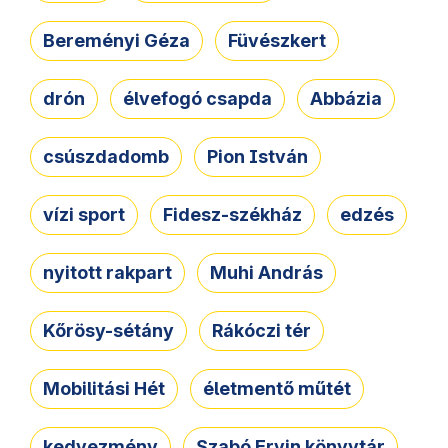
Bereményi Géza
Füvészkert
drón
élvefogó csapda
Abbázia
csúszdadomb
Pion István
vízi sport
Fidesz-székház
edzés
nyitott rakpart
Muhi András
Kőrösy-sétány
Rákóczi tér
Mobilitási Hét
életmentő műtét
kedvezmény
Szabó Ervin könyvtár