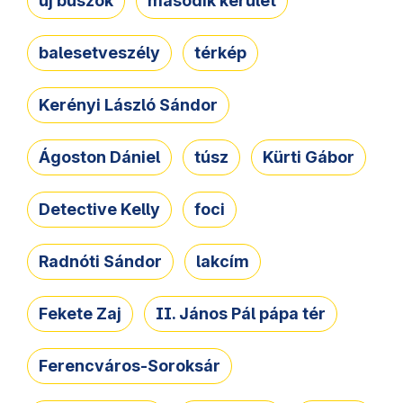
új buszok
második kerület
balesetveszély
térkép
Kerényi László Sándor
Ágoston Dániel
túsz
Kürti Gábor
Detective Kelly
foci
Radnóti Sándor
lakcím
Fekete Zaj
II. János Pál pápa tér
Ferencváros-Soroksár