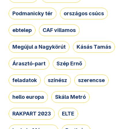
Podmanicky tér
országos csúcs
ebtelep
CAF villamos
Megújul a Nagykörút
Kásás Tamás
Árasztó-part
Szép Ernő
feladatok
színész
szerencse
hello europa
Skála Metró
RAKPART 2023
ELTE