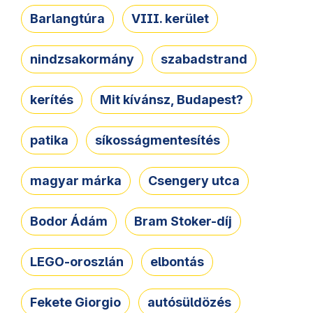
Barlangtúra
VIII. kerület
nindzsakormány
szabadstrand
kerítés
Mit kívánsz, Budapest?
patika
síkosságmentesítés
magyar márka
Csengery utca
Bodor Ádám
Bram Stoker-díj
LEGO-oroszlán
elbontás
Fekete Giorgio
autósüldözés