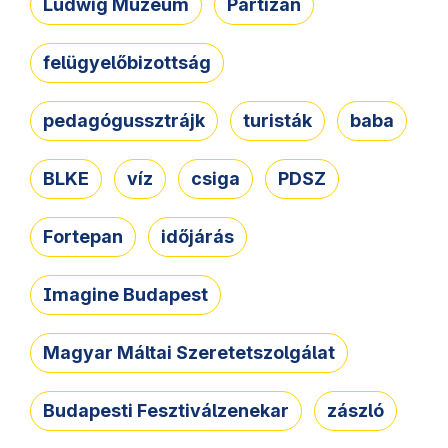
Ludwig Múzeum
Partizán
felügyelőbizottság
pedagógussztrájk
turisták
baba
BLKE
víz
csiga
PDSZ
Fortepan
időjárás
Imagine Budapest
Magyar Máltai Szeretetszolgálat
Budapesti Fesztiválzenekar
zászló