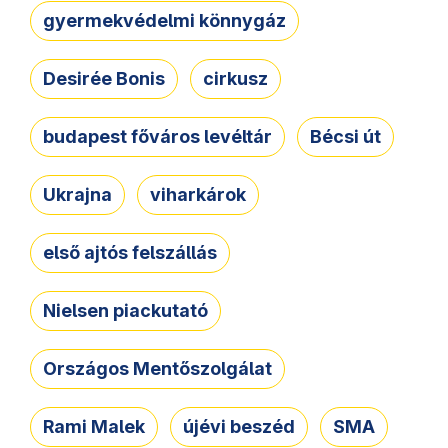
gyermekvédelmi könnygáz
Desirée Bonis
cirkusz
budapest főváros levéltár
Bécsi út
Ukrajna
viharkárok
első ajtós felszállás
Nielsen piackutató
Országos Mentőszolgálat
Rami Malek
újévi beszéd
SMA