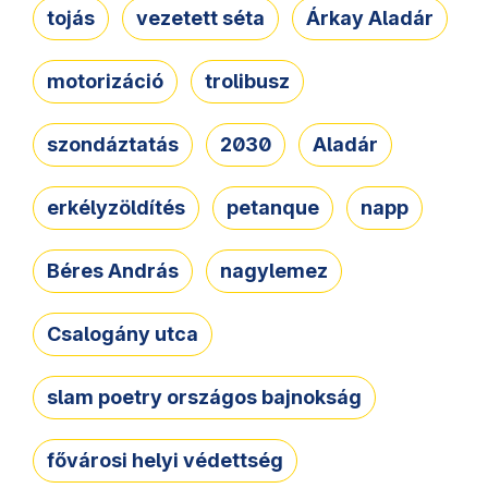
tojás
vezetett séta
Árkay Aladár
motorizáció
trolibusz
szondáztatás
2030
Aladár
erkélyzöldítés
petanque
napp
Béres András
nagylemez
Csalogány utca
slam poetry országos bajnokság
fővárosi helyi védettség