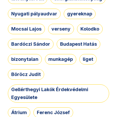
Nyugati pályaudvar
gyereknap
Mocsai Lajos
verseny
Kolodko
Bardóczi Sándor
Budapest Hatás
bizonytalan
munkagép
liget
Böröcz Judit
Gellérthegyi Lakók Érdekvédelmi
Egyesülete
Átrium
Ferenc József