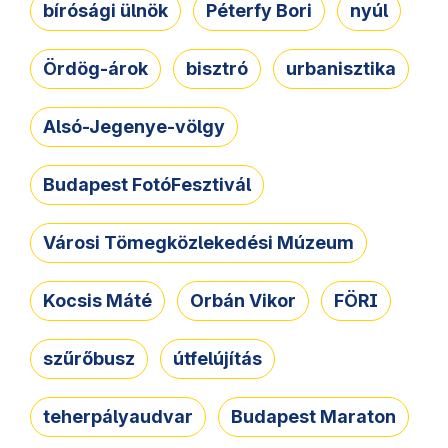
bírósági ülnök
Péterfy Bori
nyúl
Ördög-árok
bisztró
urbanisztika
Alsó-Jegenye-völgy
Budapest FotóFesztivál
Városi Tömegközlekedési Múzeum
Kocsis Máté
Orbán Vikor
FÖRI
szűrőbusz
útfelújítás
teherpályaudvar
Budapest Maraton