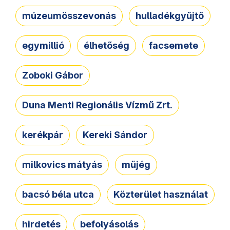
múzeumösszevonás
hulladékgyűjtő
egymillió
élhetőség
facsemete
Zoboki Gábor
Duna Menti Regionális Vízmű Zrt.
kerékpár
Kereki Sándor
milkovics mátyás
műjég
bacsó béla utca
Közterület használat
hirdetés
befolyásolás