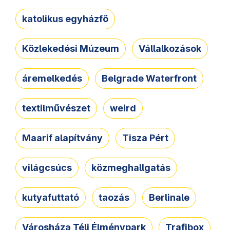
katolikus egyházfő
Közlekedési Múzeum
Vállalkozások
áremelkedés
Belgrade Waterfront
textilművészet
weird
Maarif alapítvány
Tisza Pért
világcsúcs
közmeghallgatás
kutyafuttató
taozás
Berlinale
Városháza Téli Élménypark
Trafibox