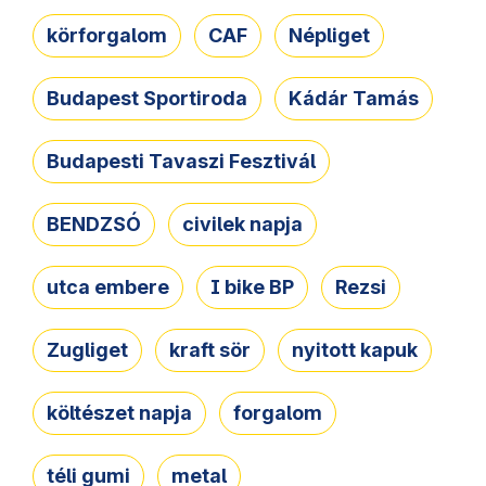
körforgalom
CAF
Népliget
Budapest Sportiroda
Kádár Tamás
Budapesti Tavaszi Fesztivál
BENDZSÓ
civilek napja
utca embere
I bike BP
Rezsi
Zugliget
kraft sör
nyitott kapuk
költészet napja
forgalom
téli gumi
metal