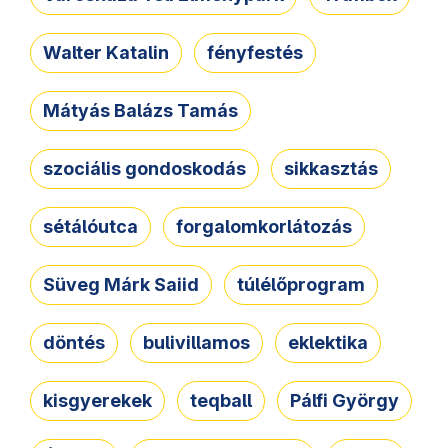
Walter Katalin
fényfestés
Mátyás Balázs Tamás
szociális gondoskodás
sikkasztás
sétálóutca
forgalomkorlátozás
Süveg Márk Saiid
túlélőprogram
döntés
bulivillamos
eklektika
kisgyerekek
teqball
Pálfi György