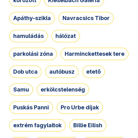
körözött
Kieselbach Galéria
Apáthy-szikla
Navracsics Tibor
hamuládás
hálózat
parkolási zóna
Harminckettesek tere
Dob utca
autóbusz
etető
Samu
erkölcstelenség
Puskás Panni
Pro Urbe díjak
extrém fagylaltok
Billie Eilish