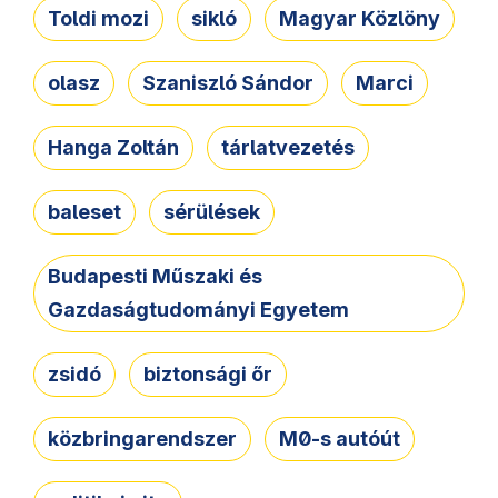
Toldi mozi
sikló
Magyar Közlöny
olasz
Szaniszló Sándor
Marci
Hanga Zoltán
tárlatvezetés
baleset
sérülések
Budapesti Műszaki és
Gazdaságtudományi Egyetem
zsidó
biztonsági őr
közbringarendszer
M0-s autóút