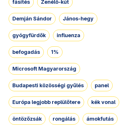
fásítés
Zenélő-kút
Demján Sándor
János-hegy
gyógyfürdők
influenza
befogadás
1%
Microsoft Magyarország
Budapesti közösségi gyűlés
panel
Európa legjobb replülőtere
kék vonal
öntözőzsák
rongálás
ámokfutás