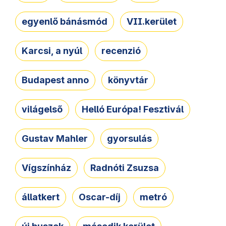
egyenlő bánásmód
VII.kerület
Karcsi, a nyúl
recenzió
Budapest anno
könyvtár
világelső
Helló Európa! Fesztivál
Gustav Mahler
gyorsulás
Vígszínház
Radnóti Zsuzsa
állatkert
Oscar-díj
metró