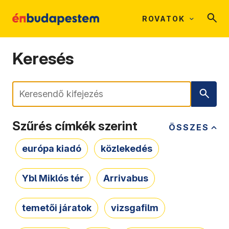
ROVATOK
Keresés
Keresés
Szűrés címkék szerint
ÖSSZES
európa kiadó
közlekedés
Ybl Miklós tér
Arrivabus
temetői járatok
vizsgafilm