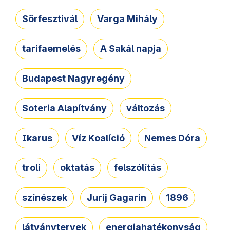
Sörfesztivál
Varga Mihály
tarifaemelés
A Sakál napja
Budapest Nagyregény
Soteria Alapítvány
változás
Ikarus
Víz Koalíció
Nemes Dóra
troli
oktatás
felszólítás
színészek
Jurij Gagarin
1896
látványtervek
energiahatékonyság