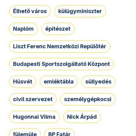
Élhető város
külügyminiszter
Naplóm
építészet
Liszt Ferenc Nemzetközi Repülőtér
Budapesti Sportszolgáltató Központ
Húsvét
emléktábla
süllyedés
civil szervezet
személygépkocsi
Hugonnai Vilma
Nick Árpád
fülemüle
BP Fatár