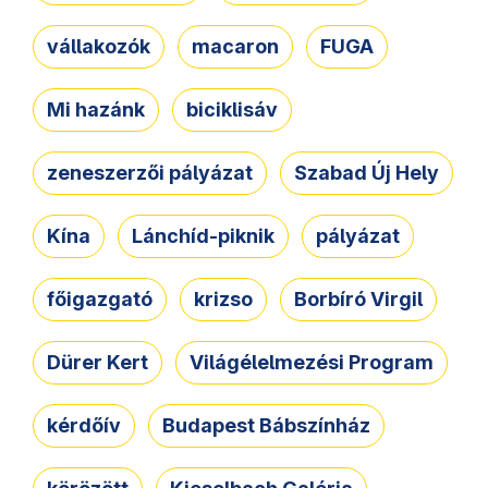
vállakozók
macaron
FUGA
Mi hazánk
biciklisáv
zeneszerzői pályázat
Szabad Új Hely
Kína
Lánchíd-piknik
pályázat
főigazgató
krizso
Borbíró Virgil
Dürer Kert
Világélelmezési Program
kérdőív
Budapest Bábszínház