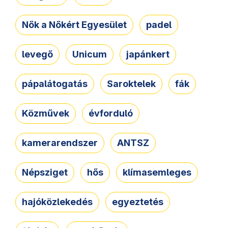
Nők a Nőkért Egyesület
padel
levegő
Unicum
japánkert
pápalátogatás
Saroktelek
fák
Közművek
évforduló
kamerarendszer
ANTSZ
Népsziget
hős
klímasemleges
hajóközlekedés
egyeztetés