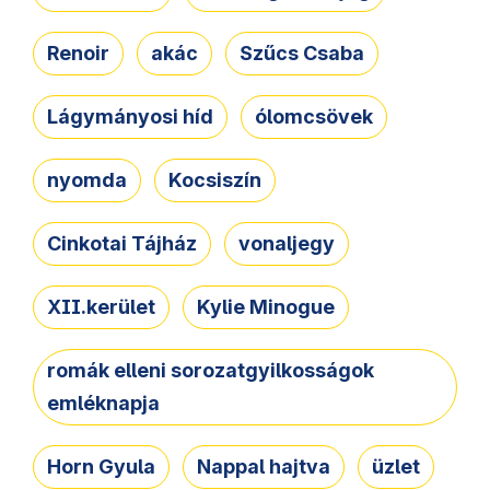
Renoir
akác
Szűcs Csaba
Lágymányosi híd
ólomcsövek
nyomda
Kocsiszín
Cinkotai Tájház
vonaljegy
XII.kerület
Kylie Minogue
romák elleni sorozatgyilkosságok
emléknapja
Horn Gyula
Nappal hajtva
üzlet