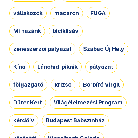
vállakozók
macaron
FUGA
Mi hazánk
biciklisáv
zeneszerzői pályázat
Szabad Új Hely
Kína
Lánchíd-piknik
pályázat
főigazgató
krizso
Borbíró Virgil
Dürer Kert
Világélelmezési Program
kérdőív
Budapest Bábszínház