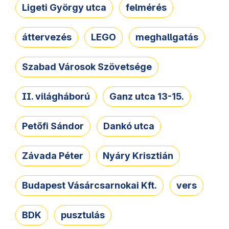
Ligeti György utca
felmérés
áttervezés
LEGO
meghallgatás
Szabad Városok Szövetsége
II. világháború
Ganz utca 13-15.
Petőfi Sándor
Dankó utca
Závada Péter
Nyáry Krisztián
Budapest Vásárcsarnokai Kft.
vers
BDK
pusztulás