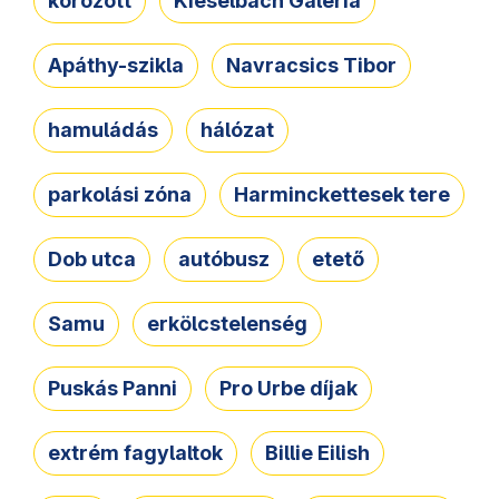
körözött
Kieselbach Galéria
Apáthy-szikla
Navracsics Tibor
hamuládás
hálózat
parkolási zóna
Harminckettesek tere
Dob utca
autóbusz
etető
Samu
erkölcstelenség
Puskás Panni
Pro Urbe díjak
extrém fagylaltok
Billie Eilish