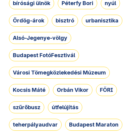
bírósági ülnök
Péterfy Bori
nyúl
Ördög-árok
bisztró
urbanisztika
Alsó-Jegenye-völgy
Budapest FotóFesztivál
Városi Tömegközlekedési Múzeum
Kocsis Máté
Orbán Vikor
FÖRI
szűrőbusz
útfelújítás
teherpályaudvar
Budapest Maraton