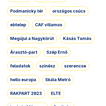
Podmanicky tér
országos csúcs
ebtelep
CAF villamos
Megújul a Nagykörút
Kásás Tamás
Árasztó-part
Szép Ernő
feladatok
színész
szerencse
hello europa
Skála Metró
RAKPART 2023
ELTE