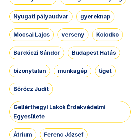
Nyugati pályaudvar
gyereknap
Mocsai Lajos
verseny
Kolodko
Bardóczi Sándor
Budapest Hatás
bizonytalan
munkagép
liget
Böröcz Judit
Gellérthegyi Lakók Érdekvédelmi
Egyesülete
Átrium
Ferenc József