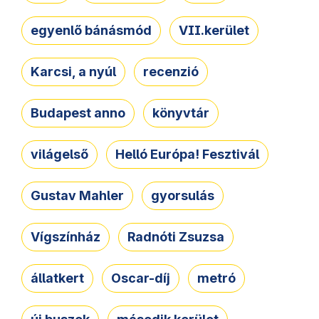
egyenlő bánásmód
VII.kerület
Karcsi, a nyúl
recenzió
Budapest anno
könyvtár
világelső
Helló Európa! Fesztivál
Gustav Mahler
gyorsulás
Vígszínház
Radnóti Zsuzsa
állatkert
Oscar-díj
metró