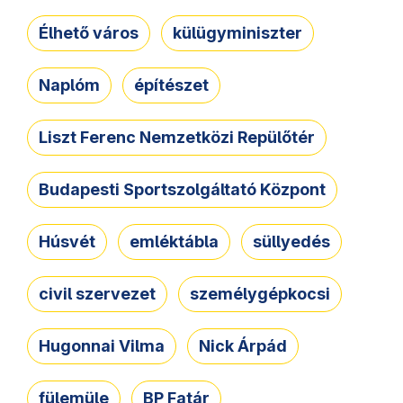
Élhető város
külügyminiszter
Naplóm
építészet
Liszt Ferenc Nemzetközi Repülőtér
Budapesti Sportszolgáltató Központ
Húsvét
emléktábla
süllyedés
civil szervezet
személygépkocsi
Hugonnai Vilma
Nick Árpád
fülemüle
BP Fatár