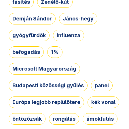
fásítés
Zenélő-kút
Demján Sándor
János-hegy
gyógyfürdők
influenza
befogadás
1%
Microsoft Magyarország
Budapesti közösségi gyűlés
panel
Európa legjobb replülőtere
kék vonal
öntözőzsák
rongálás
ámokfutás