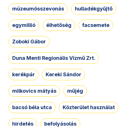
múzeumösszevonás
hulladékgyűjtő
egymillió
élhetőség
facsemete
Zoboki Gábor
Duna Menti Regionális Vízmű Zrt.
kerékpár
Kereki Sándor
milkovics mátyás
műjég
bacsó béla utca
Közterület használat
hirdetés
befolyásolás