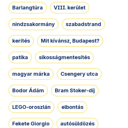
Barlangtúra
VIII. kerület
nindzsakormány
szabadstrand
kerítés
Mit kívánsz, Budapest?
patika
síkosságmentesítés
magyar márka
Csengery utca
Bodor Ádám
Bram Stoker-díj
LEGO-oroszlán
elbontás
Fekete Giorgio
autósüldözés