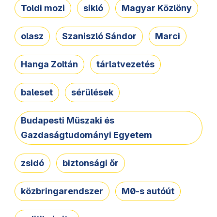
Toldi mozi
sikló
Magyar Közlöny
olasz
Szaniszló Sándor
Marci
Hanga Zoltán
tárlatvezetés
baleset
sérülések
Budapesti Műszaki és
Gazdaságtudományi Egyetem
zsidó
biztonsági őr
közbringarendszer
M0-s autóút