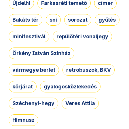
Újdelhi
Farkasréti temető
címer
Bakáts tér
sni
sorozat
gyűlés
minifesztivál
repülőtéri vonaljegy
Örkény István Színház
vármegye bérlet
retrobuszok, BKV
körjárat
gyalogosközlekedés
Széchenyi-hegy
Veres Attila
Himnusz