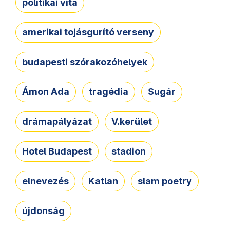
politikai vita
amerikai tojásgurító verseny
budapesti szórakozóhelyek
Ámon Ada
tragédia
Sugár
drámapályázat
V.kerület
Hotel Budapest
stadion
elnevezés
Katlan
slam poetry
újdonság