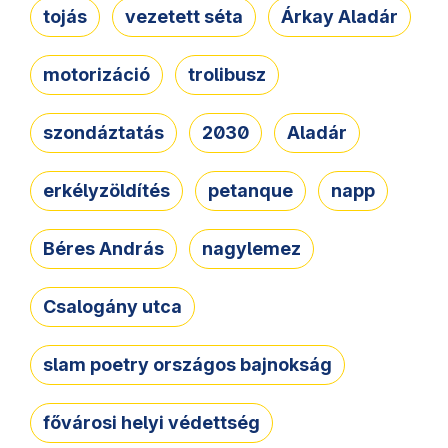
tojás
vezetett séta
Árkay Aladár
motorizáció
trolibusz
szondáztatás
2030
Aladár
erkélyzöldítés
petanque
napp
Béres András
nagylemez
Csalogány utca
slam poetry országos bajnokság
fővárosi helyi védettség