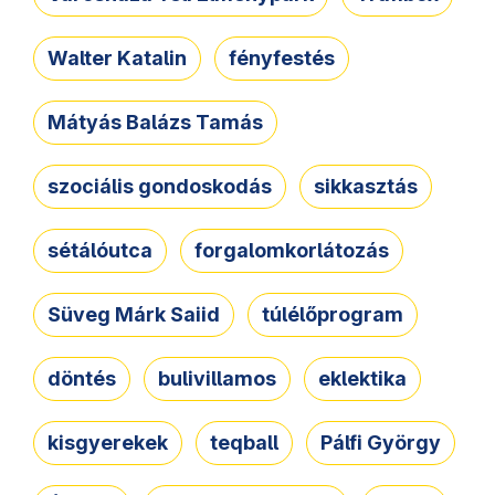
Walter Katalin
fényfestés
Mátyás Balázs Tamás
szociális gondoskodás
sikkasztás
sétálóutca
forgalomkorlátozás
Süveg Márk Saiid
túlélőprogram
döntés
bulivillamos
eklektika
kisgyerekek
teqball
Pálfi György