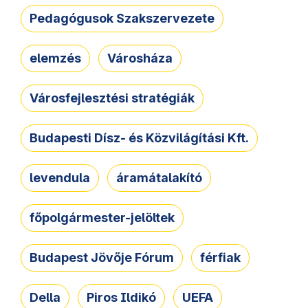
Pedagógusok Szakszervezete
elemzés
Városháza
Városfejlesztési stratégiák
Budapesti Dísz- és Közvilágítási Kft.
levendula
áramátalakító
főpolgármester-jelöltek
Budapest Jövője Fórum
férfiak
Della
Piros Ildikó
UEFA