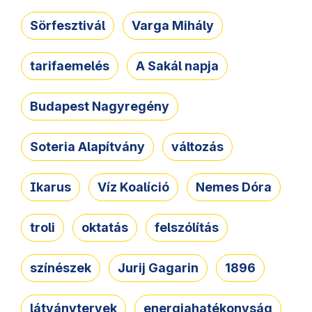
Sörfesztivál
Varga Mihály
tarifaemelés
A Sakál napja
Budapest Nagyregény
Soteria Alapítvány
változás
Ikarus
Víz Koalíció
Nemes Dóra
troli
oktatás
felszólítás
színészek
Jurij Gagarin
1896
látványtervek
energiahatékonyság