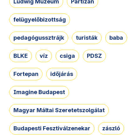
Ludwig Múzeum
Partizán
felügyelőbizottság
pedagógussztrájk
turisták
baba
BLKE
víz
csiga
PDSZ
Fortepan
időjárás
Imagine Budapest
Magyar Máltai Szeretetszolgálat
Budapesti Fesztiválzenekar
zászló