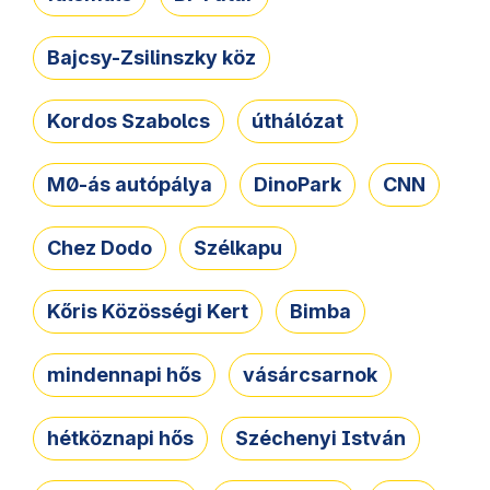
Bajcsy-Zsilinszky köz
Kordos Szabolcs
úthálózat
M0-ás autópálya
DinoPark
CNN
Chez Dodo
Szélkapu
Kőris Közösségi Kert
Bimba
mindennapi hős
vásárcsarnok
hétköznapi hős
Széchenyi István