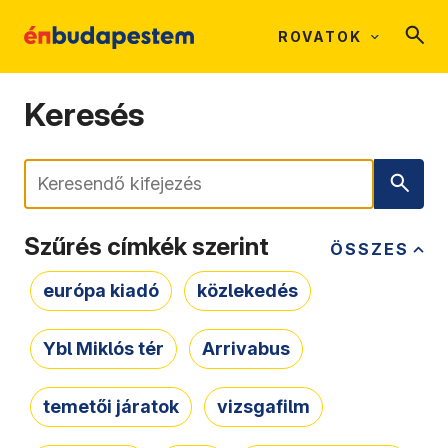
ROVATOK
Keresés
Keresés
Szűrés címkék szerint
ÖSSZES
európa kiadó
közlekedés
Ybl Miklós tér
Arrivabus
temetői járatok
vizsgafilm