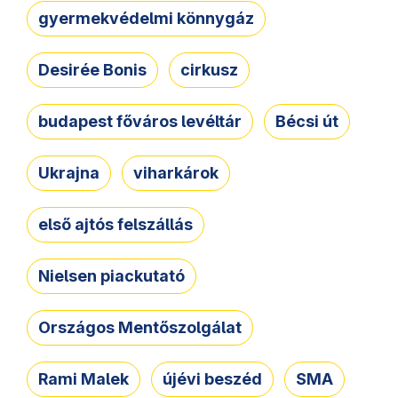
gyermekvédelmi könnygáz
Desirée Bonis
cirkusz
budapest főváros levéltár
Bécsi út
Ukrajna
viharkárok
első ajtós felszállás
Nielsen piackutató
Országos Mentőszolgálat
Rami Malek
újévi beszéd
SMA