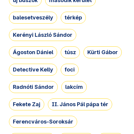
új buszok
második kerület
balesetveszély
térkép
Kerényi László Sándor
Ágoston Dániel
túsz
Kürti Gábor
Detective Kelly
foci
Radnóti Sándor
lakcím
Fekete Zaj
II. János Pál pápa tér
Ferencváros-Soroksár