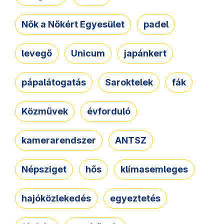
Nők a Nőkért Egyesület
padel
levegő
Unicum
japánkert
pápalátogatás
Saroktelek
fák
Közművek
évforduló
kamerarendszer
ANTSZ
Népsziget
hős
klímasemleges
hajóközlekedés
egyeztetés