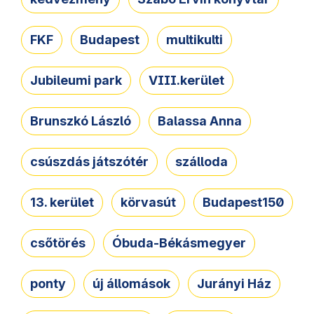
FKF
Budapest
multikulti
Jubileumi park
VIII.kerület
Brunszkó László
Balassa Anna
csúszdás játszótér
szálloda
13. kerület
körvasút
Budapest150
csőtörés
Óbuda-Békásmegyer
ponty
új állomások
Jurányi Ház