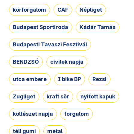
körforgalom
CAF
Népliget
Budapest Sportiroda
Kádár Tamás
Budapesti Tavaszi Fesztivál
BENDZSÓ
civilek napja
utca embere
I bike BP
Rezsi
Zugliget
kraft sör
nyitott kapuk
költészet napja
forgalom
téli gumi
metal