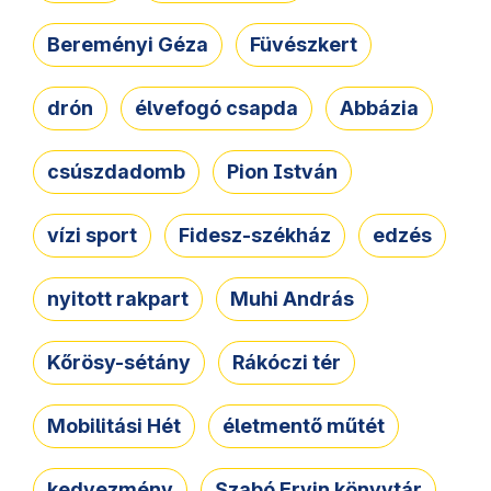
Bereményi Géza
Füvészkert
drón
élvefogó csapda
Abbázia
csúszdadomb
Pion István
vízi sport
Fidesz-székház
edzés
nyitott rakpart
Muhi András
Kőrösy-sétány
Rákóczi tér
Mobilitási Hét
életmentő műtét
kedvezmény
Szabó Ervin könyvtár