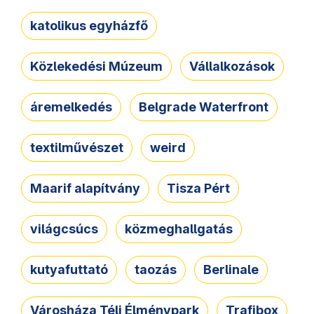
katolikus egyházfő
Közlekedési Múzeum
Vállalkozások
áremelkedés
Belgrade Waterfront
textilművészet
weird
Maarif alapítvány
Tisza Pért
világcsúcs
közmeghallgatás
kutyafuttató
taozás
Berlinale
Városháza Téli Élménypark
Trafibox