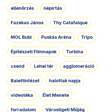
ellenőrzés
népirtás
Fazekas János
Thy Catafalque
MOL Bubi
Puskás Aréna
Tripo
Építészeti Filmnapok
Turbina
csend
Lehel tér
agglomeráció
Balettintézet
halottak napja
videotéka
Élet Menete
forradalom
Városligeti Műjég