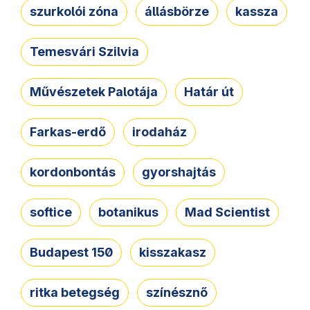
szurkolói zóna
állásbörze
kassza
Temesvári Szilvia
Művészetek Palotája
Határ út
Farkas-erdő
irodaház
kordonbontás
gyorshajtás
softice
botanikus
Mad Scientist
Budapest 150
kisszakasz
ritka betegség
színésznő