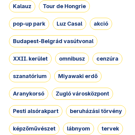
Kalauz
Tour de Hongrie
pop-up park
Luz Casal
akció
Budapest-Belgrád vasútvonal
XXII. kerület
omnibusz
cenzúra
szanatórium
Miyawaki erdő
Aranykorsó
Zugló városközpont
Pesti alsórakpart
beruházási törvény
képzőművészet
lábnyom
tervek