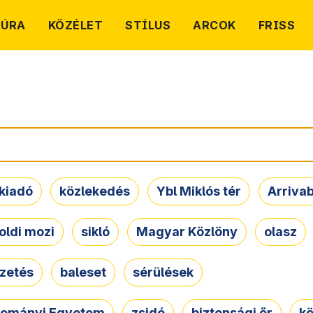
TÚRA
KÖZÉLET
STÍLUS
ARCOK
FRISS
kiadó
közlekedés
Ybl Miklós tér
Arriva
oldi mozi
sikló
Magyar Közlöny
olasz
ezetés
baleset
sérülések
dományi Egyetem
zsidó
biztonsági őr
kö