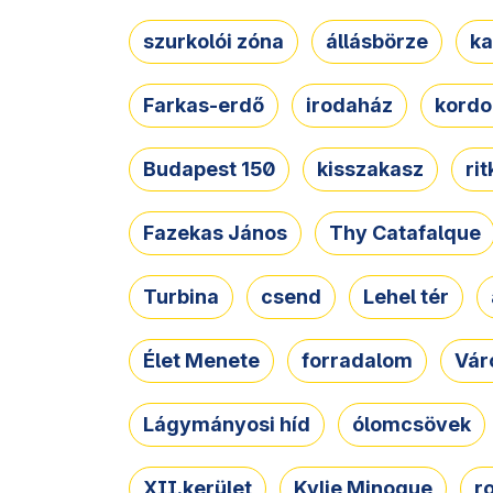
szurkolói zóna
állásbörze
ka
Farkas-erdő
irodaház
kordo
Budapest 150
kisszakasz
ri
Fazekas János
Thy Catafalque
Turbina
csend
Lehel tér
Élet Menete
forradalom
Vár
Lágymányosi híd
ólomcsövek
XII.kerület
Kylie Minogue
r