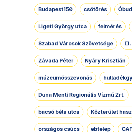
Budapest150
csőtörés
Óbud
Ligeti György utca
felmérés
Szabad Városok Szövetsége
II
Závada Péter
Nyáry Krisztián
múzeumösszevonás
hulladékgy
Duna Menti Regionális Vízmű Zrt.
bacsó béla utca
Közterület hasz
országos csúcs
ebtelep
CAF