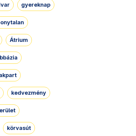
dvar
gyereknap
zonytalan
Átrium
bbázia
rakpart
kedvezmény
erület
körvasút