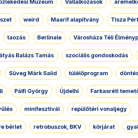
özlekedési Múzeum
Vállalkozások
áremelk
szet
weird
Maarif alapítvány
Tisza Pér
taozás
Berlinale
Városháza Téli Élmény
átyás Balázs Tamás
szociális gondoskodás
Süveg Márk Saiid
túlélőprogram
dönté
ll
Pálfi György
Újdelhi
Farkasréti temet
yűlés
minifesztivál
repülőtéri vonaljegy
e bérlet
retrobuszok, BKV
körjárat
gya