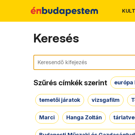
KUL
Keresés
Keresés
Szűrés címkék szerint
európa 
temetői járatok
vizsgafilm
T
Marci
Hanga Zoltán
tárlatv
Budapesti Műszaki és Gazdaságtu