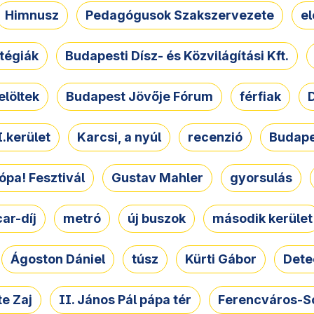
Himnusz
Pedagógusok Szakszervezete
e
atégiák
Budapesti Dísz- és Közvilágítási Kft.
elöltek
Budapest Jövője Fórum
férfiak
D
.kerület
Karcsi, a nyúl
recenzió
Budape
ópa! Fesztivál
Gustav Mahler
gyorsulás
ar-díj
metró
új buszok
második kerület
Ágoston Dániel
túsz
Kürti Gábor
Dete
e Zaj
II. János Pál pápa tér
Ferencváros-S