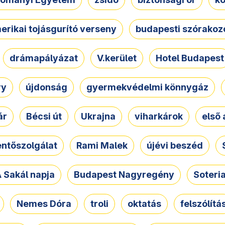
erikai tojásgurító verseny
budapesti szórakoz
drámapályázat
V.kerület
Hotel Budapest
ry
újdonság
gyermekvédelmi könnygáz
ár
Bécsi út
Ukrajna
viharkárok
első 
ntőszolgálat
Rami Malek
újévi beszéd
 Sakál napja
Budapest Nagyregény
Soteri
Nemes Dóra
troli
oktatás
felszólítá