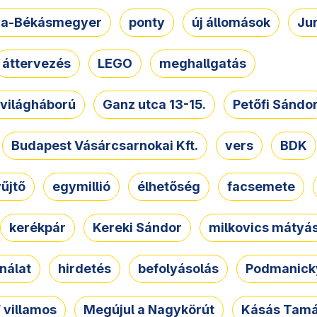
a-Békásmegyer
ponty
új állomások
Ju
áttervezés
LEGO
meghallgatás
. világháború
Ganz utca 13-15.
Petőfi Sándo
Budapest Vásárcsarnokai Kft.
vers
BDK
űjtő
egymillió
élhetőség
facsemete
kerékpár
Kereki Sándor
milkovics mátyá
nálat
hirdetés
befolyásolás
Podmanicky
 villamos
Megújul a Nagykörút
Kásás Tam