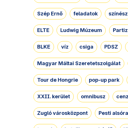
Szép Ernő
feladatok
színész
ELTE
Ludwig Múzeum
Parti
BLKE
víz
csiga
PDSZ
Magyar Máltai Szeretetszolgálat
Tour de Hongrie
pop-up park
XXII. kerület
omnibusz
cen
Zugló városközpont
Pesti alsór