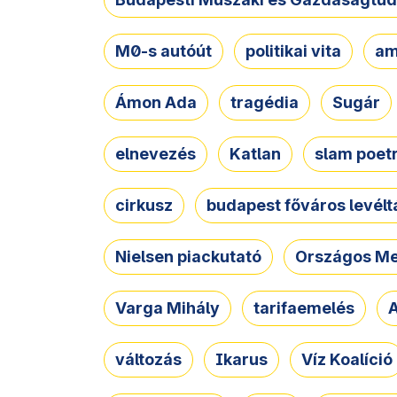
M0-s autóút
politikai vita
am
Ámon Ada
tragédia
Sugár
elnevezés
Katlan
slam poet
cirkusz
budapest főváros levélt
Nielsen piackutató
Országos Me
Varga Mihály
tarifaemelés
A
változás
Ikarus
Víz Koalíció