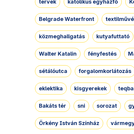
tervek
katolikus egyházfő
K
Belgrade Waterfront
textilművé
közmeghallgatás
kutyafuttató
Walter Katalin
fényfestés
M
sétálóutca
forgalomkorlátozás
eklektika
kisgyerekek
teqba
Bakáts tér
sni
sorozat
g
Örkény István Színház
vármegy