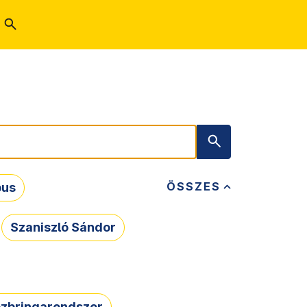
ÖSSZES
bus
Szaniszló Sándor
zbringarendszer