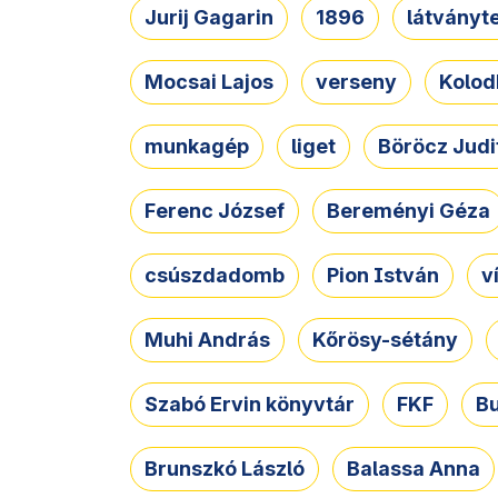
Jurij Gagarin
1896
látványt
Mocsai Lajos
verseny
Kolod
munkagép
liget
Böröcz Judi
Ferenc József
Bereményi Géza
csúszdadomb
Pion István
v
Muhi András
Kőrösy-sétány
Szabó Ervin könyvtár
FKF
B
Brunszkó László
Balassa Anna