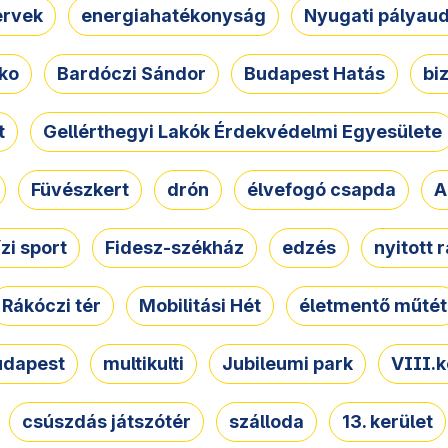
ervek
energiahatékonyság
Nyugati pályau
ko
Bardóczi Sándor
Budapest Hatás
bi
t
Gellérthegyi Lakók Érdekvédelmi Egyesülete
Füvészkert
drón
élvefogó csapda
A
ízi sport
Fidesz-székház
edzés
nyitott 
Rákóczi tér
Mobilitási Hét
életmentő műtét
udapest
multikulti
Jubileumi park
VIII.k
csúszdás játszótér
szálloda
13. kerület