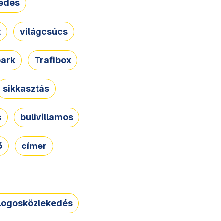
edés
t
világcsúcs
park
Trafibox
sikkasztás
s
bulivillamos
ő
címer
logosközlekedés