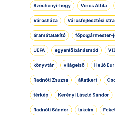
Széchenyi-hegy
Veres Attila
Városháza
Városfejlesztési str
áramátalakító
főpolgármester-j
UEFA
egyenlő bánásmód
VII
könyvtár
világelső
Helló Eur
Radnóti Zsuzsa
állatkert
Osc
térkép
Kerényi László Sándor
Radnóti Sándor
lakcím
Feket