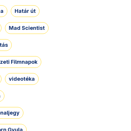
ja
Határ út
Mad Scientist
tás
zeti Filmnapok
videotéka
a
naljegy
rn Gyula