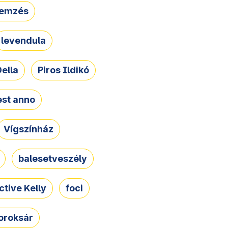
lemzés
levendula
ella
Piros Ildikó
st anno
Vígszínház
balesetveszély
ctive Kelly
foci
oroksár