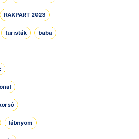
RAKPART 2023
turisták
baba
z
onal
korsó
lábnyom