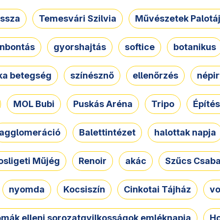
ssza
Temesvári Szilvia
Művészetek Palotá
nbontás
gyorshajtás
softice
botanikus
tka betegség
színésznő
ellenőrzés
népir
MOL Bubi
Puskás Aréna
Tripo
Építés
agglomeráció
Balettintézet
halottak napja
osligeti Műjég
Renoir
akác
Szűcs Csab
nyomda
Kocsiszín
Cinkotai Tájház
vo
omák elleni sorozatgyilkosságok emléknapja
Ho