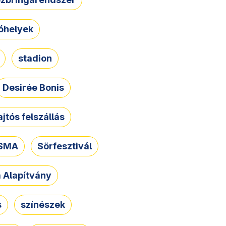
óhelyek
stadion
Desirée Bonis
ajtós felszállás
SMA
Sörfesztivál
a Alapítvány
s
színészek