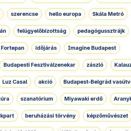
szerencse
hello europa
Skála Metró
zán
felügyelőbizottság
pedagógussztrájk
Fortepan
időjárás
Imagine Budapest
Budapesti Fesztiválzenekar
zászló
Kalau
Luz Casal
akció
Budapest-Belgrád vasútv
zúra
szanatórium
Miyawaki erdő
Arany
akpart
beruházási törvény
képzőművészet