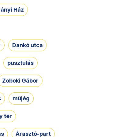
rányi Ház
r
Dankó utca
pusztulás
Zoboki Gábor
s
műjég
 tér
ás
Árasztó-part