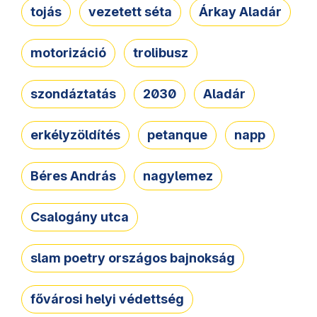
tojás
vezetett séta
Árkay Aladár
motorizáció
trolibusz
szondáztatás
2030
Aladár
erkélyzöldítés
petanque
napp
Béres András
nagylemez
Csalogány utca
slam poetry országos bajnokság
fővárosi helyi védettség