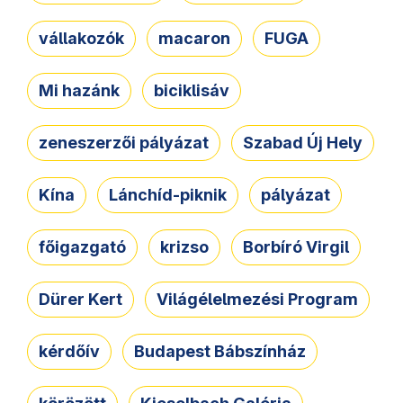
vállakozók
macaron
FUGA
Mi hazánk
biciklisáv
zeneszerzői pályázat
Szabad Új Hely
Kína
Lánchíd-piknik
pályázat
főigazgató
krizso
Borbíró Virgil
Dürer Kert
Világélelmezési Program
kérdőív
Budapest Bábszínház