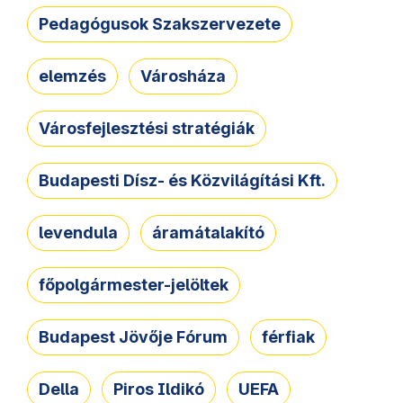
Pedagógusok Szakszervezete
elemzés
Városháza
Városfejlesztési stratégiák
Budapesti Dísz- és Közvilágítási Kft.
levendula
áramátalakító
főpolgármester-jelöltek
Budapest Jövője Fórum
férfiak
Della
Piros Ildikó
UEFA