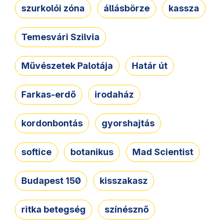
szurkolói zóna
állásbörze
kassza
Temesvári Szilvia
Művészetek Palotája
Határ út
Farkas-erdő
irodaház
kordonbontás
gyorshajtás
softice
botanikus
Mad Scientist
Budapest 150
kisszakasz
ritka betegség
színésznő