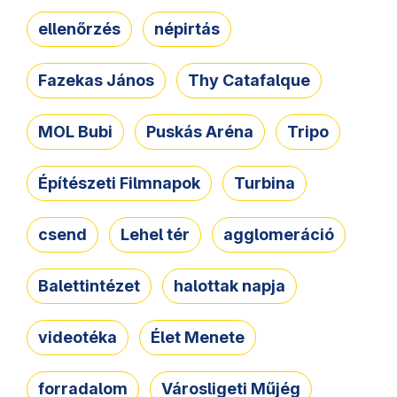
ellenőrzés
népirtás
Fazekas János
Thy Catafalque
MOL Bubi
Puskás Aréna
Tripo
Építészeti Filmnapok
Turbina
csend
Lehel tér
agglomeráció
Balettintézet
halottak napja
videotéka
Élet Menete
forradalom
Városligeti Műjég