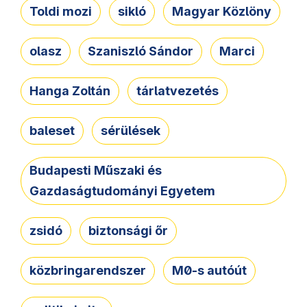
Toldi mozi
sikló
Magyar Közlöny
olasz
Szaniszló Sándor
Marci
Hanga Zoltán
tárlatvezetés
baleset
sérülések
Budapesti Műszaki és
Gazdaságtudományi Egyetem
zsidó
biztonsági őr
közbringarendszer
M0-s autóút