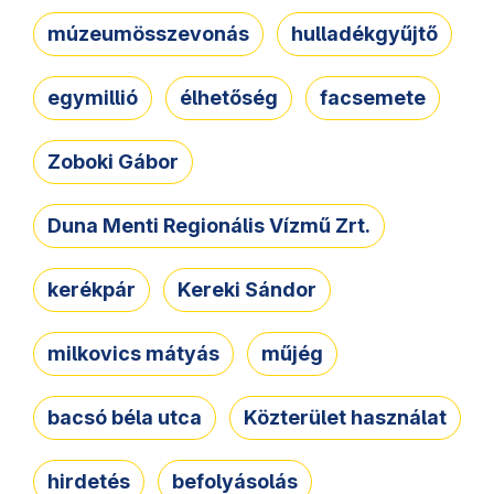
múzeumösszevonás
hulladékgyűjtő
egymillió
élhetőség
facsemete
Zoboki Gábor
Duna Menti Regionális Vízmű Zrt.
kerékpár
Kereki Sándor
milkovics mátyás
műjég
bacsó béla utca
Közterület használat
hirdetés
befolyásolás