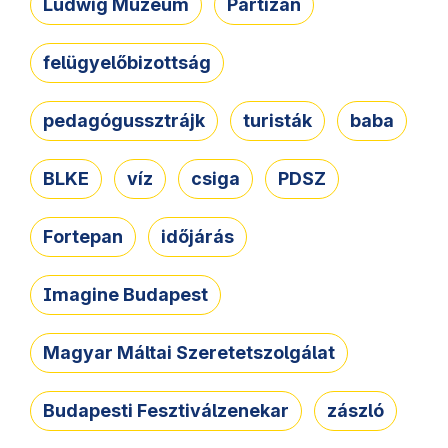
Ludwig Múzeum
Partizán
felügyelőbizottság
pedagógussztrájk
turisták
baba
BLKE
víz
csiga
PDSZ
Fortepan
időjárás
Imagine Budapest
Magyar Máltai Szeretetszolgálat
Budapesti Fesztiválzenekar
zászló