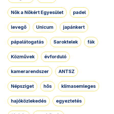
Nők a Nőkért Egyesület
padel
levegő
Unicum
japánkert
pápalátogatás
Saroktelek
fák
Közművek
évforduló
kamerarendszer
ANTSZ
Népsziget
hős
klímasemleges
hajóközlekedés
egyeztetés