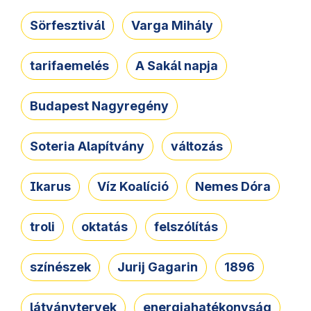
Sörfesztivál
Varga Mihály
tarifaemelés
A Sakál napja
Budapest Nagyregény
Soteria Alapítvány
változás
Ikarus
Víz Koalíció
Nemes Dóra
troli
oktatás
felszólítás
színészek
Jurij Gagarin
1896
látványtervek
energiahatékonyság