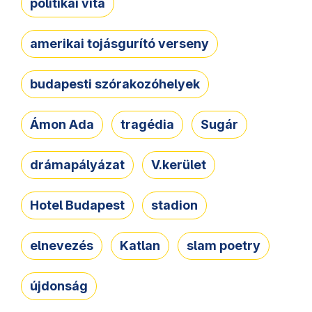
politikai vita
amerikai tojásgurító verseny
budapesti szórakozóhelyek
Ámon Ada
tragédia
Sugár
drámapályázat
V.kerület
Hotel Budapest
stadion
elnevezés
Katlan
slam poetry
újdonság