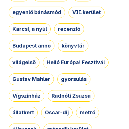
egyenlő bánásmód
VII.kerület
Karcsi, a nyúl
recenzió
Budapest anno
könyvtár
világelső
Helló Európa! Fesztivál
Gustav Mahler
gyorsulás
Vígszínház
Radnóti Zsuzsa
állatkert
Oscar-díj
metró