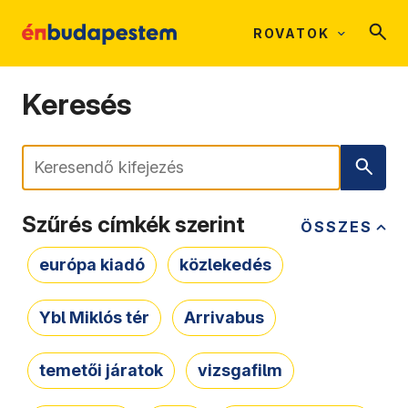
ROVATOK
Keresés
Keresés
Szűrés címkék szerint
ÖSSZES
európa kiadó
közlekedés
Ybl Miklós tér
Arrivabus
temetői járatok
vizsgafilm