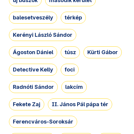
új buszok
második kerület
balesetveszély
térkép
Kerényi László Sándor
Ágoston Dániel
túsz
Kürti Gábor
Detective Kelly
foci
Radnóti Sándor
lakcím
Fekete Zaj
II. János Pál pápa tér
Ferencváros-Soroksár