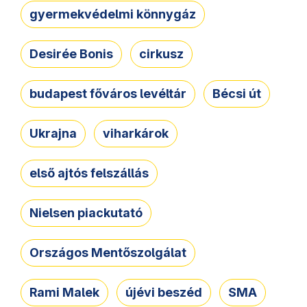
gyermekvédelmi könnygáz
Desirée Bonis
cirkusz
budapest főváros levéltár
Bécsi út
Ukrajna
viharkárok
első ajtós felszállás
Nielsen piackutató
Országos Mentőszolgálat
Rami Malek
újévi beszéd
SMA