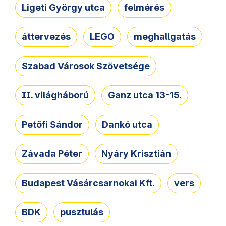
Ligeti György utca
felmérés
áttervezés
LEGO
meghallgatás
Szabad Városok Szövetsége
II. világháború
Ganz utca 13-15.
Petőfi Sándor
Dankó utca
Závada Péter
Nyáry Krisztián
Budapest Vásárcsarnokai Kft.
vers
BDK
pusztulás