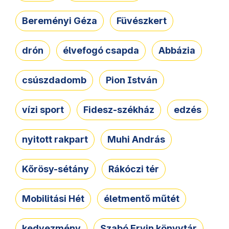
Bereményi Géza
Füvészkert
drón
élvefogó csapda
Abbázia
csúszdadomb
Pion István
vízi sport
Fidesz-székház
edzés
nyitott rakpart
Muhi András
Kőrösy-sétány
Rákóczi tér
Mobilitási Hét
életmentő műtét
kedvezmény
Szabó Ervin könyvtár