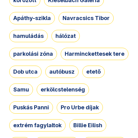
körözött
Kieselbach Galéria
Apáthy-szikla
Navracsics Tibor
hamuládás
hálózat
parkolási zóna
Harminckettesek tere
Dob utca
autóbusz
etető
Samu
erkölcstelenség
Puskás Panni
Pro Urbe díjak
extrém fagylaltok
Billie Eilish