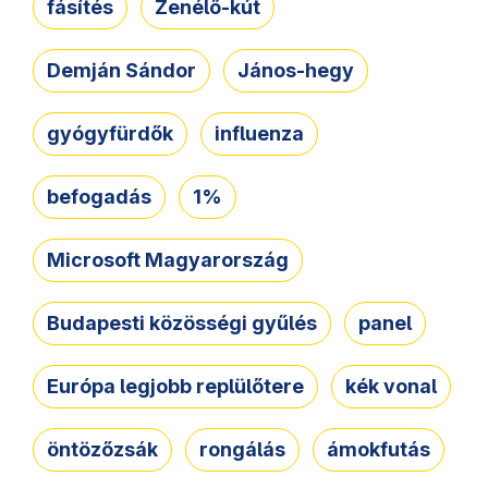
fásítés
Zenélő-kút
Demján Sándor
János-hegy
gyógyfürdők
influenza
befogadás
1%
Microsoft Magyarország
Budapesti közösségi gyűlés
panel
Európa legjobb replülőtere
kék vonal
öntözőzsák
rongálás
ámokfutás