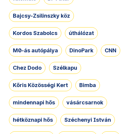
Bajcsy-Zsilinszky köz
Kordos Szabolcs
úthálózat
M0-ás autópálya
DinoPark
CNN
Chez Dodo
Szélkapu
Kőris Közösségi Kert
Bimba
mindennapi hős
vásárcsarnok
hétköznapi hős
Széchenyi István