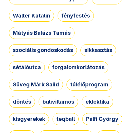
Walter Katalin
fényfestés
Mátyás Balázs Tamás
szociális gondoskodás
sikkasztás
sétálóutca
forgalomkorlátozás
Süveg Márk Saiid
túlélőprogram
döntés
bulivillamos
eklektika
kisgyerekek
teqball
Pálfi György