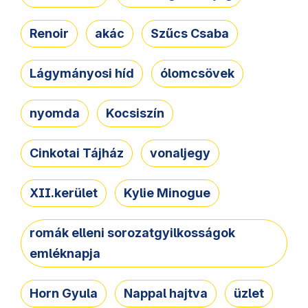
Renoir
akác
Szűcs Csaba
Lágymányosi híd
ólomcsövek
nyomda
Kocsiszín
Cinkotai Tájház
vonaljegy
XII.kerület
Kylie Minogue
romák elleni sorozatgyilkosságok
emléknapja
Horn Gyula
Nappal hajtva
üzlet