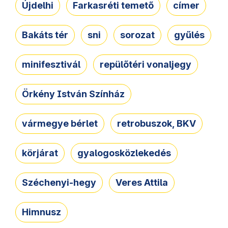
Újdelhi
Farkasréti temető
címer
Bakáts tér
sni
sorozat
gyűlés
minifesztivál
repülőtéri vonaljegy
Örkény István Színház
vármegye bérlet
retrobuszok, BKV
körjárat
gyalogosközlekedés
Széchenyi-hegy
Veres Attila
Himnusz