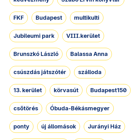
FKF
Budapest
multikulti
Jubileumi park
VIII.kerület
Brunszkó László
Balassa Anna
csúszdás játszótér
szálloda
13. kerület
körvasút
Budapest150
csőtörés
Óbuda-Békásmegyer
ponty
új állomások
Jurányi Ház