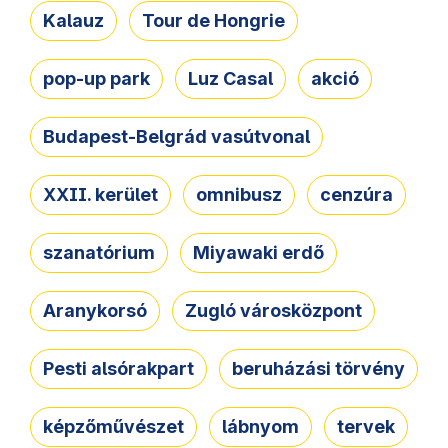
Kalauz
Tour de Hongrie
pop-up park
Luz Casal
akció
Budapest-Belgrád vasútvonal
XXII. kerület
omnibusz
cenzúra
szanatórium
Miyawaki erdő
Aranykorsó
Zugló városközpont
Pesti alsórakpart
beruházási törvény
képzőművészet
lábnyom
tervek