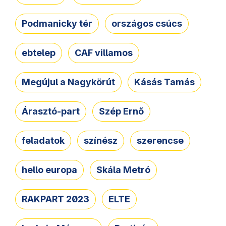
Podmanicky tér
országos csúcs
ebtelep
CAF villamos
Megújul a Nagykörút
Kásás Tamás
Árasztó-part
Szép Ernő
feladatok
színész
szerencse
hello europa
Skála Metró
RAKPART 2023
ELTE