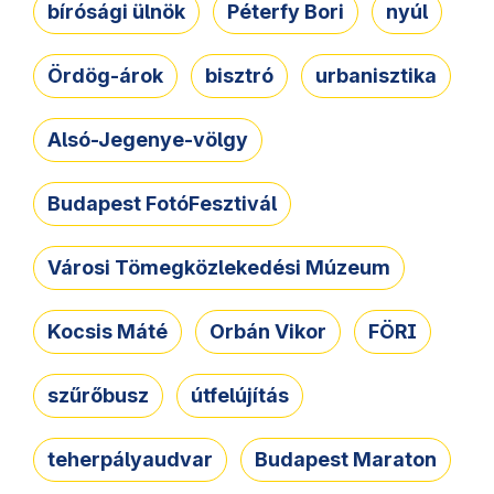
bírósági ülnök
Péterfy Bori
nyúl
Ördög-árok
bisztró
urbanisztika
Alsó-Jegenye-völgy
Budapest FotóFesztivál
Városi Tömegközlekedési Múzeum
Kocsis Máté
Orbán Vikor
FÖRI
szűrőbusz
útfelújítás
teherpályaudvar
Budapest Maraton