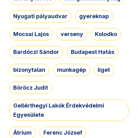
Nyugati pályaudvar
gyereknap
Mocsai Lajos
verseny
Kolodko
Bardóczi Sándor
Budapest Hatás
bizonytalan
munkagép
liget
Böröcz Judit
Gellérthegyi Lakók Érdekvédelmi
Egyesülete
Átrium
Ferenc József