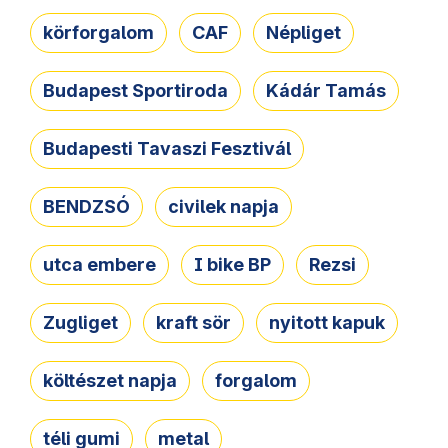
körforgalom
CAF
Népliget
Budapest Sportiroda
Kádár Tamás
Budapesti Tavaszi Fesztivál
BENDZSÓ
civilek napja
utca embere
I bike BP
Rezsi
Zugliget
kraft sör
nyitott kapuk
költészet napja
forgalom
téli gumi
metal