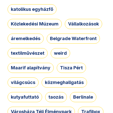
katolikus egyházfő
Közlekedési Múzeum
Vállalkozások
áremelkedés
Belgrade Waterfront
textilművészet
weird
Maarif alapítvány
Tisza Pért
világcsúcs
közmeghallgatás
kutyafuttató
taozás
Berlinale
Városháza Téli Élménypark
Trafibox