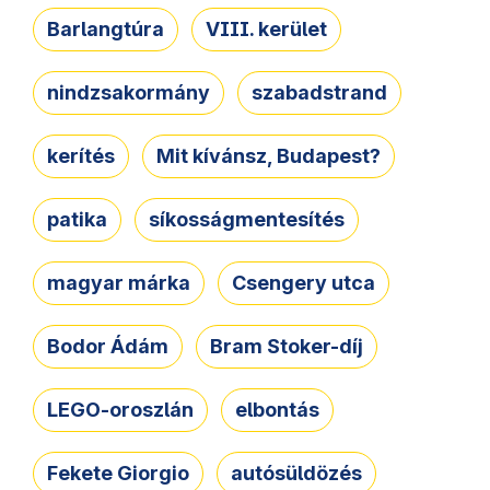
Barlangtúra
VIII. kerület
nindzsakormány
szabadstrand
kerítés
Mit kívánsz, Budapest?
patika
síkosságmentesítés
magyar márka
Csengery utca
Bodor Ádám
Bram Stoker-díj
LEGO-oroszlán
elbontás
Fekete Giorgio
autósüldözés