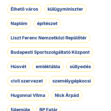
Élhető város
külügyminiszter
Naplóm
építészet
Liszt Ferenc Nemzetközi Repülőtér
Budapesti Sportszolgáltató Központ
Húsvét
emléktábla
süllyedés
civil szervezet
személygépkocsi
Hugonnai Vilma
Nick Árpád
fülemüle
BP Fatár