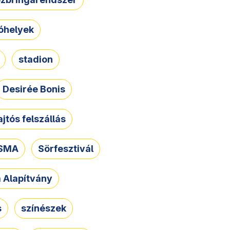
óhelyek
stadion
Desirée Bonis
ajtós felszállás
SMA
Sörfesztivál
a Alapítvány
s
színészek