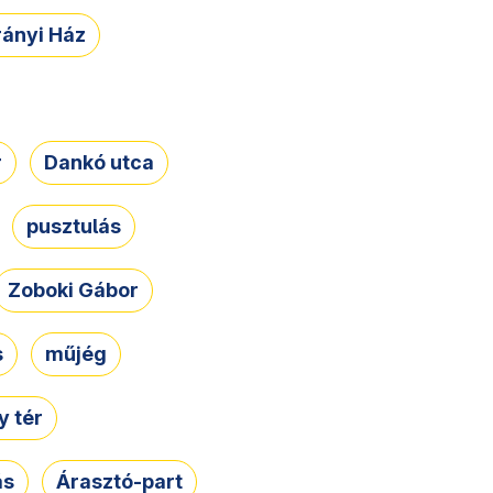
rányi Ház
r
Dankó utca
pusztulás
Zoboki Gábor
s
műjég
 tér
ás
Árasztó-part