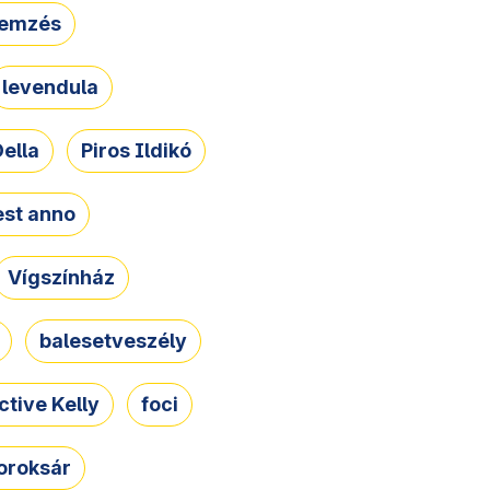
lemzés
levendula
ella
Piros Ildikó
st anno
Vígszínház
balesetveszély
ctive Kelly
foci
oroksár