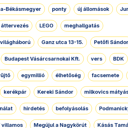
a-Békásmegyer
ponty
új állomások
Ju
áttervezés
LEGO
meghallgatás
. világháború
Ganz utca 13-15.
Petőfi Sándo
Budapest Vásárcsarnokai Kft.
vers
BDK
űjtő
egymillió
élhetőség
facsemete
kerékpár
Kereki Sándor
milkovics mátyá
nálat
hirdetés
befolyásolás
Podmanicky
 villamos
Megújul a Nagykörút
Kásás Tam