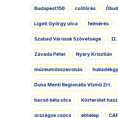
Budapest150
csőtörés
Óbud
Ligeti György utca
felmérés
Szabad Városok Szövetsége
II
Závada Péter
Nyáry Krisztián
múzeumösszevonás
hulladékgy
Duna Menti Regionális Vízmű Zrt.
bacsó béla utca
Közterület hasz
országos csúcs
ebtelep
CAF