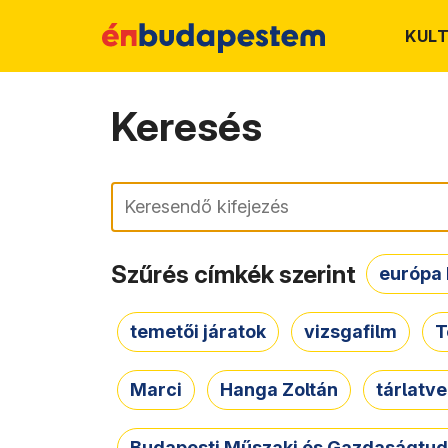
KUL
Keresés
Keresés
Szűrés címkék szerint
európa 
temetői járatok
vizsgafilm
T
Marci
Hanga Zoltán
tárlatv
Budapesti Műszaki és Gazdaságtu