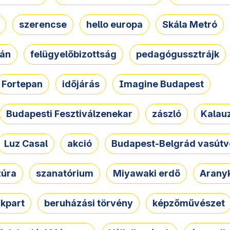
szerencse
hello europa
Skála Metró
zán
felügyelőbizottság
pedagógussztrájk
Fortepan
időjárás
Imagine Budapest
Budapesti Fesztiválzenekar
zászló
Kalau
Luz Casal
akció
Budapest-Belgrád vasútv
zúra
szanatórium
Miyawaki erdő
Arany
akpart
beruházási törvény
képzőművészet