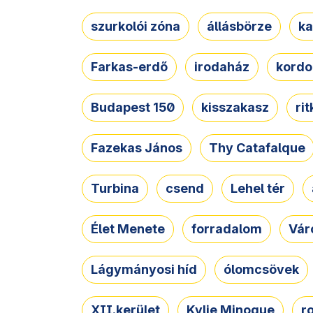
szurkolói zóna
állásbörze
ka
Farkas-erdő
irodaház
kordo
Budapest 150
kisszakasz
ri
Fazekas János
Thy Catafalque
Turbina
csend
Lehel tér
Élet Menete
forradalom
Vár
Lágymányosi híd
ólomcsövek
XII.kerület
Kylie Minogue
r