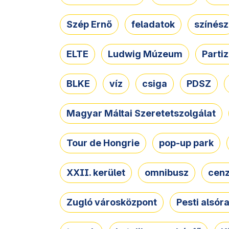
Szép Ernő
feladatok
színész
ELTE
Ludwig Múzeum
Parti
BLKE
víz
csiga
PDSZ
Magyar Máltai Szeretetszolgálat
Tour de Hongrie
pop-up park
XXII. kerület
omnibusz
cen
Zugló városközpont
Pesti alsór