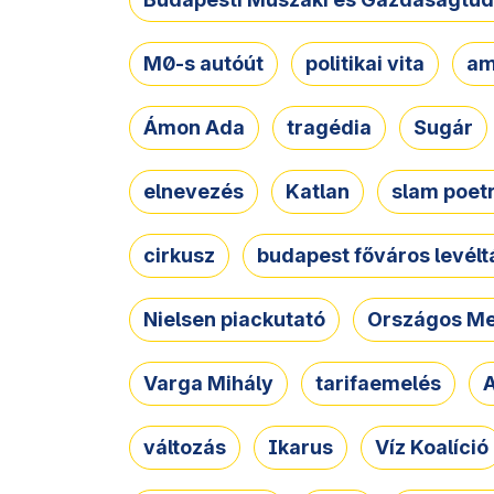
M0-s autóút
politikai vita
am
Ámon Ada
tragédia
Sugár
elnevezés
Katlan
slam poet
cirkusz
budapest főváros levélt
Nielsen piackutató
Országos Me
Varga Mihály
tarifaemelés
A
változás
Ikarus
Víz Koalíció