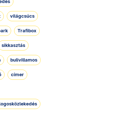
edés
t
világcsúcs
park
Trafibox
sikkasztás
s
bulivillamos
ő
címer
logosközlekedés