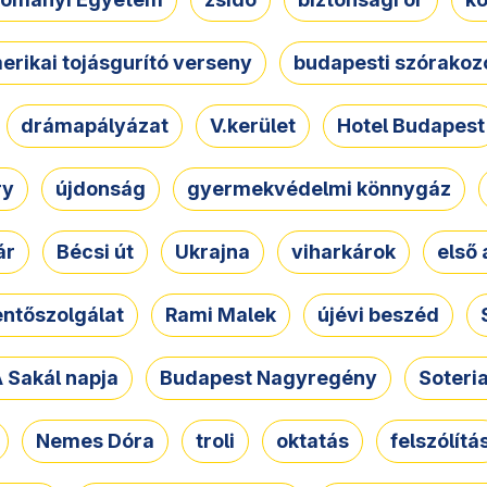
erikai tojásgurító verseny
budapesti szórakoz
drámapályázat
V.kerület
Hotel Budapest
ry
újdonság
gyermekvédelmi könnygáz
ár
Bécsi út
Ukrajna
viharkárok
első 
ntőszolgálat
Rami Malek
újévi beszéd
 Sakál napja
Budapest Nagyregény
Soteri
Nemes Dóra
troli
oktatás
felszólítá