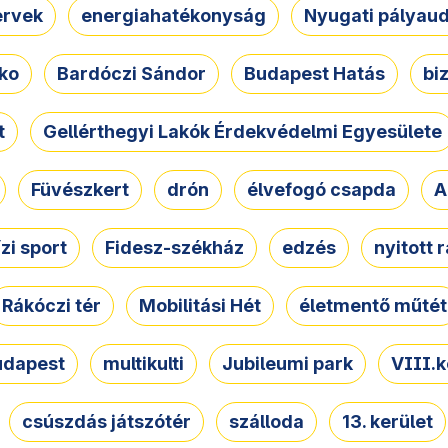
ervek
energiahatékonyság
Nyugati pályau
ko
Bardóczi Sándor
Budapest Hatás
bi
t
Gellérthegyi Lakók Érdekvédelmi Egyesülete
Füvészkert
drón
élvefogó csapda
A
ízi sport
Fidesz-székház
edzés
nyitott 
Rákóczi tér
Mobilitási Hét
életmentő műtét
udapest
multikulti
Jubileumi park
VIII.k
csúszdás játszótér
szálloda
13. kerület