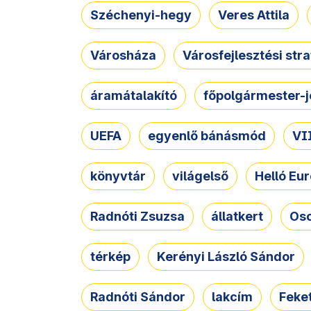
Széchenyi-hegy
Veres Attila
Városháza
Városfejlesztési str
áramátalakító
főpolgármester-j
UEFA
egyenlő bánásmód
VII
könyvtár
világelső
Helló Eur
Radnóti Zsuzsa
állatkert
Osc
térkép
Kerényi László Sándor
Radnóti Sándor
lakcím
Feket