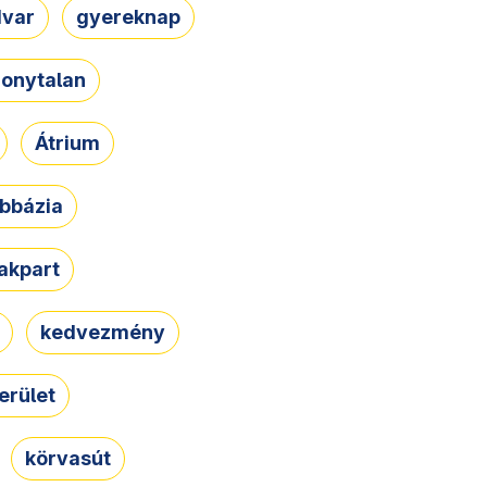
dvar
gyereknap
zonytalan
Átrium
bbázia
rakpart
kedvezmény
erület
körvasút