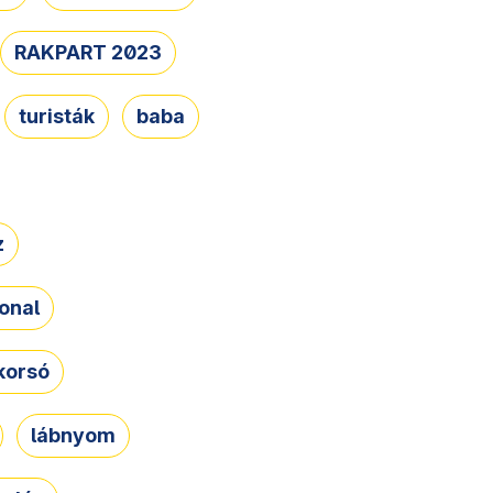
RAKPART 2023
turisták
baba
z
onal
korsó
lábnyom