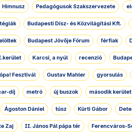
Himnusz
Pedagógusok Szakszervezete
e
atégiák
Budapesti Dísz- és Közvilágítási Kft.
elöltek
Budapest Jövője Fórum
férfiak
D
.kerület
Karcsi, a nyúl
recenzió
Budape
ópa! Fesztivál
Gustav Mahler
gyorsulás
ar-díj
metró
új buszok
második kerület
Ágoston Dániel
túsz
Kürti Gábor
Dete
e Zaj
II. János Pál pápa tér
Ferencváros-S