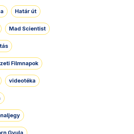
ja
Határ út
Mad Scientist
tás
zeti Filmnapok
videotéka
a
naljegy
rn Gyula