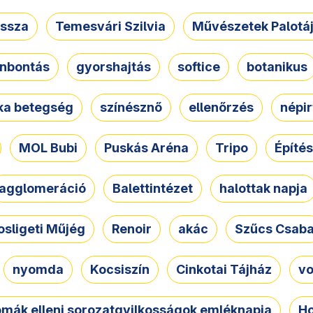
ssza
Temesvári Szilvia
Művészetek Palotá
nbontás
gyorshajtás
softice
botanikus
tka betegség
színésznő
ellenőrzés
népir
MOL Bubi
Puskás Aréna
Tripo
Építés
agglomeráció
Balettintézet
halottak napja
osligeti Műjég
Renoir
akác
Szűcs Csab
nyomda
Kocsiszín
Cinkotai Tájház
vo
omák elleni sorozatgyilkosságok emléknapja
Ho