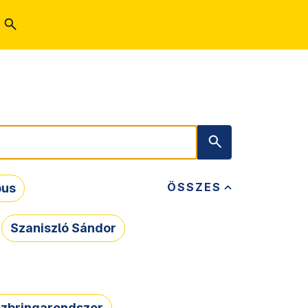
ÖSSZES
bus
Szaniszló Sándor
zbringarendszer