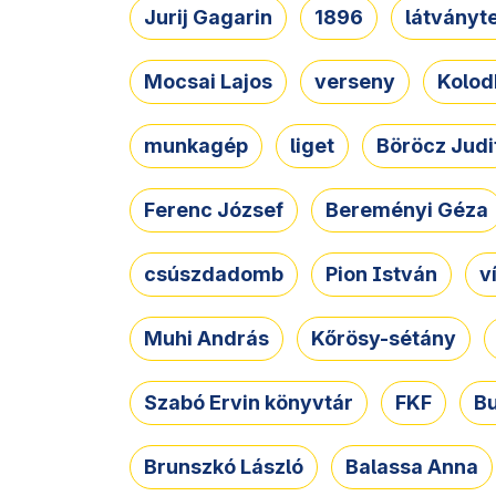
Jurij Gagarin
1896
látványt
Mocsai Lajos
verseny
Kolod
munkagép
liget
Böröcz Judi
Ferenc József
Bereményi Géza
csúszdadomb
Pion István
v
Muhi András
Kőrösy-sétány
Szabó Ervin könyvtár
FKF
B
Brunszkó László
Balassa Anna