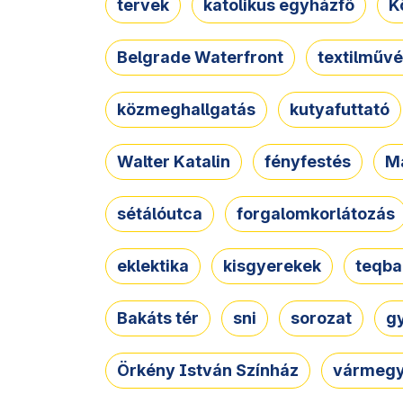
tervek
katolikus egyházfő
K
Belgrade Waterfront
textilművé
közmeghallgatás
kutyafuttató
Walter Katalin
fényfestés
M
sétálóutca
forgalomkorlátozás
eklektika
kisgyerekek
teqba
Bakáts tér
sni
sorozat
g
Örkény István Színház
vármegy