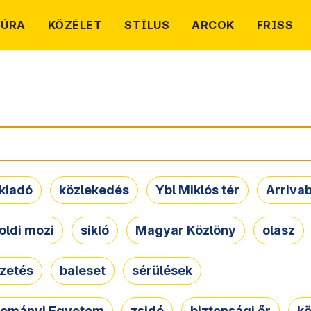
TÚRA
KÖZÉLET
STÍLUS
ARCOK
FRISS
kiadó
közlekedés
Ybl Miklós tér
Arriva
oldi mozi
sikló
Magyar Közlöny
olasz
ezetés
baleset
sérülések
dományi Egyetem
zsidó
biztonsági őr
kö