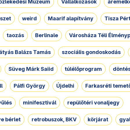
özlekedési Múzeum
Vállalkozások
áremelk
szet
weird
Maarif alapítvány
Tisza Pér
taozás
Berlinale
Városháza Téli Élmény
átyás Balázs Tamás
szociális gondoskodás
Süveg Márk Saiid
túlélőprogram
dönté
ll
Pálfi György
Újdelhi
Farkasréti temet
yűlés
minifesztivál
repülőtéri vonaljegy
e bérlet
retrobuszok, BKV
körjárat
gya