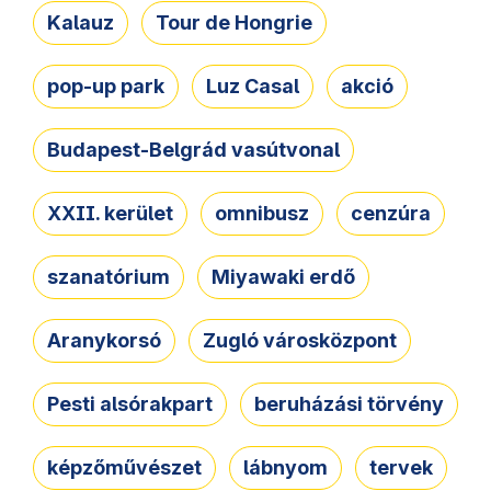
Kalauz
Tour de Hongrie
pop-up park
Luz Casal
akció
Budapest-Belgrád vasútvonal
XXII. kerület
omnibusz
cenzúra
szanatórium
Miyawaki erdő
Aranykorsó
Zugló városközpont
Pesti alsórakpart
beruházási törvény
képzőművészet
lábnyom
tervek