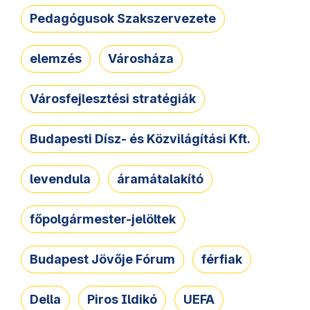
Pedagógusok Szakszervezete
elemzés
Városháza
Városfejlesztési stratégiák
Budapesti Dísz- és Közvilágítási Kft.
levendula
áramátalakító
főpolgármester-jelöltek
Budapest Jövője Fórum
férfiak
Della
Piros Ildikó
UEFA