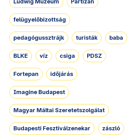
Ludwig Múzeum
Partizán
felügyelőbizottság
pedagógussztrájk
turisták
baba
BLKE
víz
csiga
PDSZ
Fortepan
időjárás
Imagine Budapest
Magyar Máltai Szeretetszolgálat
Budapesti Fesztiválzenekar
zászló