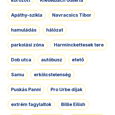
körözött
Kieselbach Galéria
Apáthy-szikla
Navracsics Tibor
hamuládás
hálózat
parkolási zóna
Harminckettesek tere
Dob utca
autóbusz
etető
Samu
erkölcstelenség
Puskás Panni
Pro Urbe díjak
extrém fagylaltok
Billie Eilish