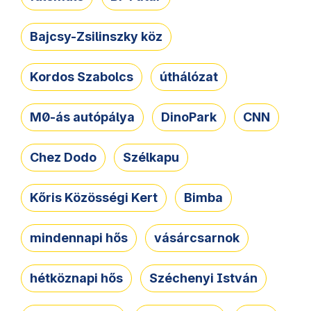
Bajcsy-Zsilinszky köz
Kordos Szabolcs
úthálózat
M0-ás autópálya
DinoPark
CNN
Chez Dodo
Szélkapu
Kőris Közösségi Kert
Bimba
mindennapi hős
vásárcsarnok
hétköznapi hős
Széchenyi István