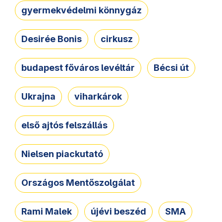
gyermekvédelmi könnygáz
Desirée Bonis
cirkusz
budapest főváros levéltár
Bécsi út
Ukrajna
viharkárok
első ajtós felszállás
Nielsen piackutató
Országos Mentőszolgálat
Rami Malek
újévi beszéd
SMA