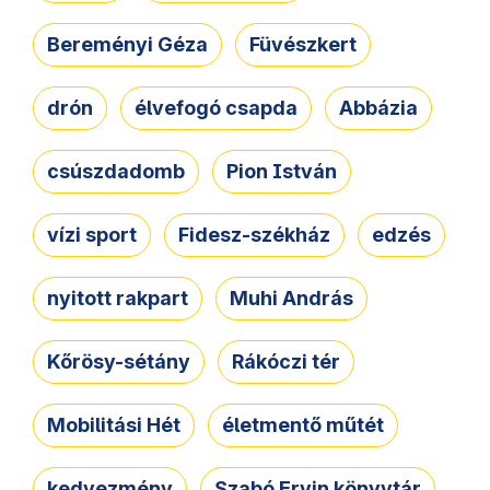
Bereményi Géza
Füvészkert
drón
élvefogó csapda
Abbázia
csúszdadomb
Pion István
vízi sport
Fidesz-székház
edzés
nyitott rakpart
Muhi András
Kőrösy-sétány
Rákóczi tér
Mobilitási Hét
életmentő műtét
kedvezmény
Szabó Ervin könyvtár