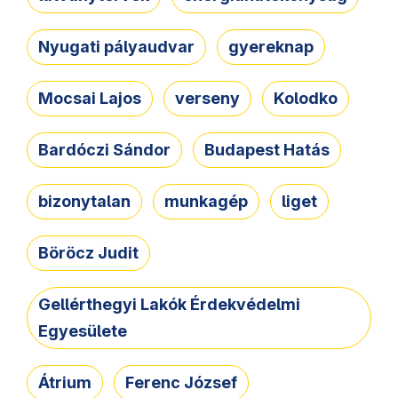
Nyugati pályaudvar
gyereknap
Mocsai Lajos
verseny
Kolodko
Bardóczi Sándor
Budapest Hatás
bizonytalan
munkagép
liget
Böröcz Judit
Gellérthegyi Lakók Érdekvédelmi
Egyesülete
Átrium
Ferenc József