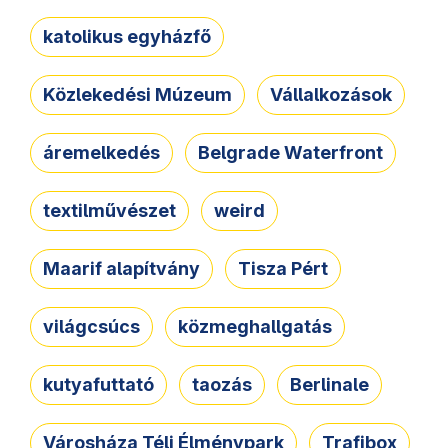
katolikus egyházfő
Közlekedési Múzeum
Vállalkozások
áremelkedés
Belgrade Waterfront
textilművészet
weird
Maarif alapítvány
Tisza Pért
világcsúcs
közmeghallgatás
kutyafuttató
taozás
Berlinale
Városháza Téli Élménypark
Trafibox