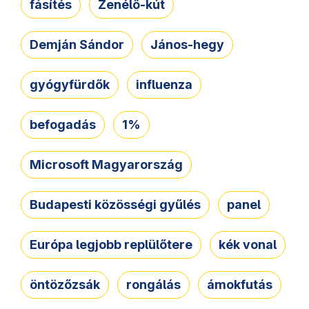
fásítés
Zenélő-kút
Demján Sándor
János-hegy
gyógyfürdők
influenza
befogadás
1%
Microsoft Magyarország
Budapesti közösségi gyűlés
panel
Európa legjobb replülőtere
kék vonal
öntözőzsák
rongálás
ámokfutás