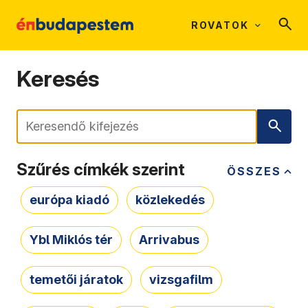
ROVATOK
Keresés
Keresés
Szűrés címkék szerint
ÖSSZES
európa kiadó
közlekedés
Ybl Miklós tér
Arrivabus
temetői járatok
vizsgafilm