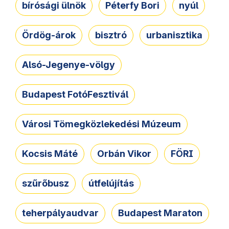
bírósági ülnök
Péterfy Bori
nyúl
Ördög-árok
bisztró
urbanisztika
Alsó-Jegenye-völgy
Budapest FotóFesztivál
Városi Tömegközlekedési Múzeum
Kocsis Máté
Orbán Vikor
FÖRI
szűrőbusz
útfelújítás
teherpályaudvar
Budapest Maraton