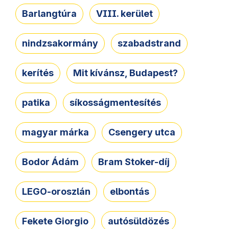
Barlangtúra
VIII. kerület
nindzsakormány
szabadstrand
kerítés
Mit kívánsz, Budapest?
patika
síkosságmentesítés
magyar márka
Csengery utca
Bodor Ádám
Bram Stoker-díj
LEGO-oroszlán
elbontás
Fekete Giorgio
autósüldözés