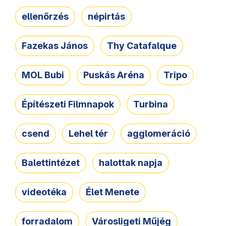
ellenőrzés
népirtás
Fazekas János
Thy Catafalque
MOL Bubi
Puskás Aréna
Tripo
Építészeti Filmnapok
Turbina
csend
Lehel tér
agglomeráció
Balettintézet
halottak napja
videotéka
Élet Menete
forradalom
Városligeti Műjég