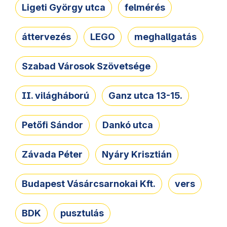
Ligeti György utca
felmérés
áttervezés
LEGO
meghallgatás
Szabad Városok Szövetsége
II. világháború
Ganz utca 13-15.
Petőfi Sándor
Dankó utca
Závada Péter
Nyáry Krisztián
Budapest Vásárcsarnokai Kft.
vers
BDK
pusztulás