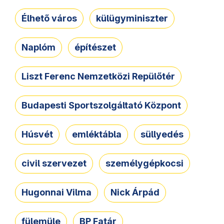
Élhető város
külügyminiszter
Naplóm
építészet
Liszt Ferenc Nemzetközi Repülőtér
Budapesti Sportszolgáltató Központ
Húsvét
emléktábla
süllyedés
civil szervezet
személygépkocsi
Hugonnai Vilma
Nick Árpád
fülemüle
BP Fatár