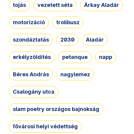
tojás
vezetett séta
Árkay Aladár
motorizáció
trolibusz
szondáztatás
2030
Aladár
erkélyzöldítés
petanque
napp
Béres András
nagylemez
Csalogány utca
slam poetry országos bajnokság
fővárosi helyi védettség