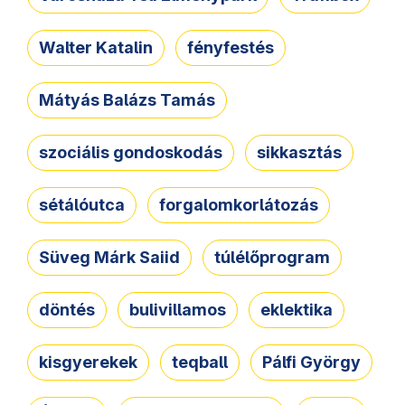
Walter Katalin
fényfestés
Mátyás Balázs Tamás
szociális gondoskodás
sikkasztás
sétálóutca
forgalomkorlátozás
Süveg Márk Saiid
túlélőprogram
döntés
bulivillamos
eklektika
kisgyerekek
teqball
Pálfi György