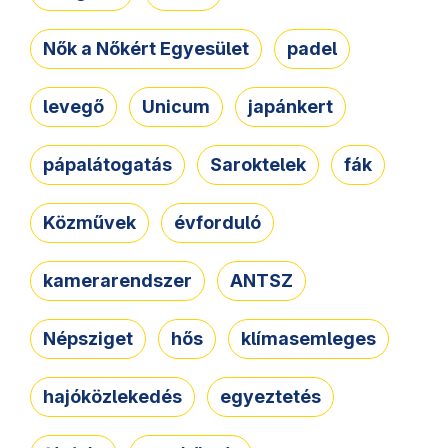
Nők a Nőkért Egyesület
padel
levegő
Unicum
japánkert
pápalátogatás
Saroktelek
fák
Közművek
évforduló
kamerarendszer
ANTSZ
Népsziget
hős
klímasemleges
hajóközlekedés
egyeztetés