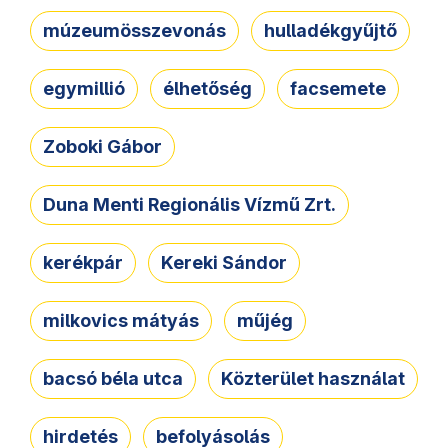
múzeumösszevonás
hulladékgyűjtő
egymillió
élhetőség
facsemete
Zoboki Gábor
Duna Menti Regionális Vízmű Zrt.
kerékpár
Kereki Sándor
milkovics mátyás
műjég
bacsó béla utca
Közterület használat
hirdetés
befolyásolás