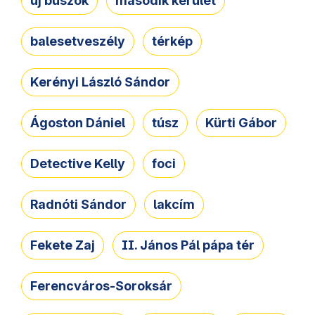
új buszok
második kerület
balesetveszély
térkép
Kerényi László Sándor
Ágoston Dániel
túsz
Kürti Gábor
Detective Kelly
foci
Radnóti Sándor
lakcím
Fekete Zaj
II. János Pál pápa tér
Ferencváros-Soroksár