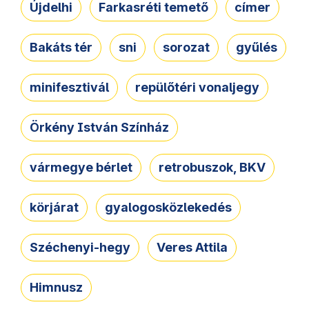
Újdelhi
Farkasréti temető
címer
Bakáts tér
sni
sorozat
gyűlés
minifesztivál
repülőtéri vonaljegy
Örkény István Színház
vármegye bérlet
retrobuszok, BKV
körjárat
gyalogosközlekedés
Széchenyi-hegy
Veres Attila
Himnusz