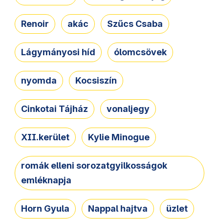
Renoir
akác
Szűcs Csaba
Lágymányosi híd
ólomcsövek
nyomda
Kocsiszín
Cinkotai Tájház
vonaljegy
XII.kerület
Kylie Minogue
romák elleni sorozatgyilkosságok
emléknapja
Horn Gyula
Nappal hajtva
üzlet