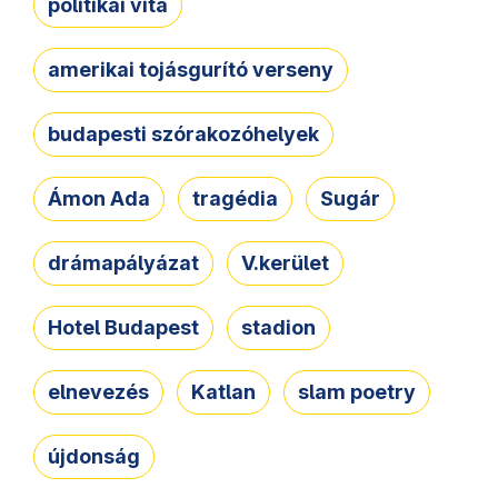
politikai vita
amerikai tojásgurító verseny
budapesti szórakozóhelyek
Ámon Ada
tragédia
Sugár
drámapályázat
V.kerület
Hotel Budapest
stadion
elnevezés
Katlan
slam poetry
újdonság