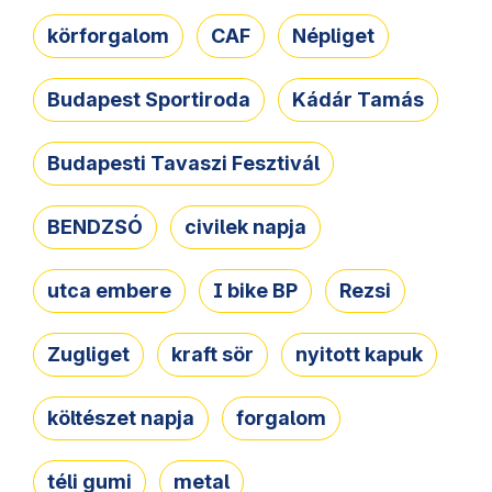
körforgalom
CAF
Népliget
Budapest Sportiroda
Kádár Tamás
Budapesti Tavaszi Fesztivál
BENDZSÓ
civilek napja
utca embere
I bike BP
Rezsi
Zugliget
kraft sör
nyitott kapuk
költészet napja
forgalom
téli gumi
metal