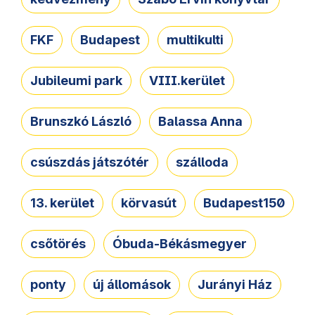
FKF
Budapest
multikulti
Jubileumi park
VIII.kerület
Brunszkó László
Balassa Anna
csúszdás játszótér
szálloda
13. kerület
körvasút
Budapest150
csőtörés
Óbuda-Békásmegyer
ponty
új állomások
Jurányi Ház