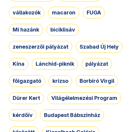
vállakozók
macaron
FUGA
Mi hazánk
biciklisáv
zeneszerzői pályázat
Szabad Új Hely
Kína
Lánchíd-piknik
pályázat
főigazgató
krizso
Borbíró Virgil
Dürer Kert
Világélelmezési Program
kérdőív
Budapest Bábszínház