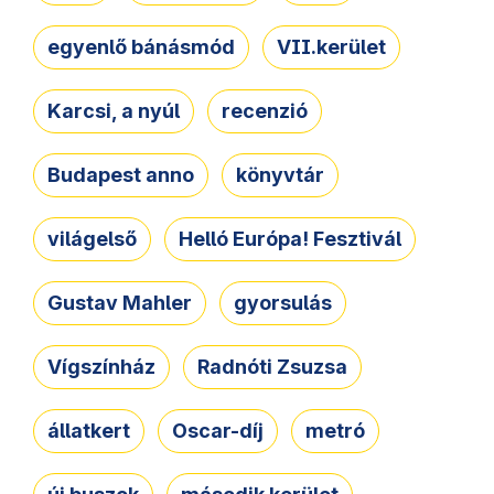
egyenlő bánásmód
VII.kerület
Karcsi, a nyúl
recenzió
Budapest anno
könyvtár
világelső
Helló Európa! Fesztivál
Gustav Mahler
gyorsulás
Vígszínház
Radnóti Zsuzsa
állatkert
Oscar-díj
metró