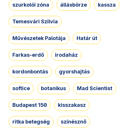
szurkolói zóna
állásbörze
kassza
Temesvári Szilvia
Művészetek Palotája
Határ út
Farkas-erdő
irodaház
kordonbontás
gyorshajtás
softice
botanikus
Mad Scientist
Budapest 150
kisszakasz
ritka betegség
színésznő