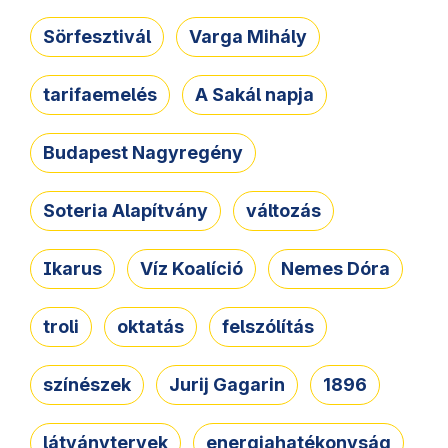
Sörfesztivál
Varga Mihály
tarifaemelés
A Sakál napja
Budapest Nagyregény
Soteria Alapítvány
változás
Ikarus
Víz Koalíció
Nemes Dóra
troli
oktatás
felszólítás
színészek
Jurij Gagarin
1896
látványtervek
energiahatékonyság