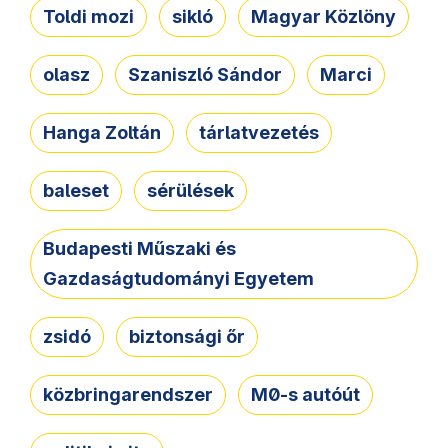
Toldi mozi
sikló
Magyar Közlöny
olasz
Szaniszló Sándor
Marci
Hanga Zoltán
tárlatvezetés
baleset
sérülések
Budapesti Műszaki és
Gazdaságtudományi Egyetem
zsidó
biztonsági őr
közbringarendszer
M0-s autóút