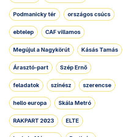
Podmanicky tér
országos csúcs
ebtelep
CAF villamos
Megújul a Nagykörút
Kásás Tamás
Árasztó-part
Szép Ernő
feladatok
színész
szerencse
hello europa
Skála Metró
RAKPART 2023
ELTE