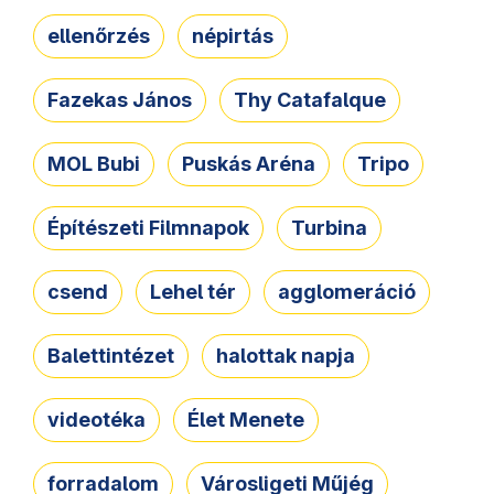
ellenőrzés
népirtás
Fazekas János
Thy Catafalque
MOL Bubi
Puskás Aréna
Tripo
Építészeti Filmnapok
Turbina
csend
Lehel tér
agglomeráció
Balettintézet
halottak napja
videotéka
Élet Menete
forradalom
Városligeti Műjég