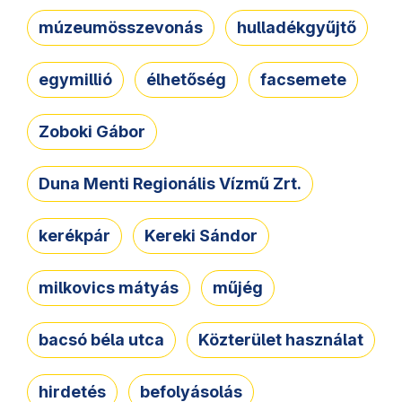
múzeumösszevonás
hulladékgyűjtő
egymillió
élhetőség
facsemete
Zoboki Gábor
Duna Menti Regionális Vízmű Zrt.
kerékpár
Kereki Sándor
milkovics mátyás
műjég
bacsó béla utca
Közterület használat
hirdetés
befolyásolás