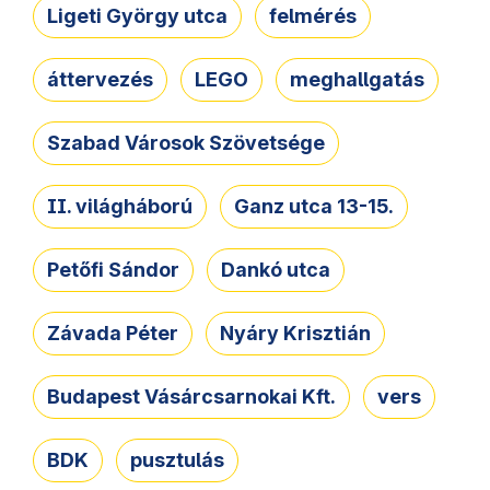
Ligeti György utca
felmérés
áttervezés
LEGO
meghallgatás
Szabad Városok Szövetsége
II. világháború
Ganz utca 13-15.
Petőfi Sándor
Dankó utca
Závada Péter
Nyáry Krisztián
Budapest Vásárcsarnokai Kft.
vers
BDK
pusztulás