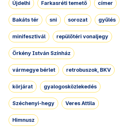
Újdelhi
Farkasréti temető
címer
Bakáts tér
sni
sorozat
gyűlés
minifesztivál
repülőtéri vonaljegy
Örkény István Színház
vármegye bérlet
retrobuszok, BKV
körjárat
gyalogosközlekedés
Széchenyi-hegy
Veres Attila
Himnusz