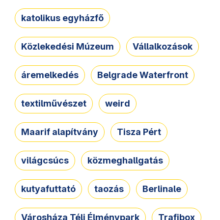
katolikus egyházfő
Közlekedési Múzeum
Vállalkozások
áremelkedés
Belgrade Waterfront
textilművészet
weird
Maarif alapítvány
Tisza Pért
világcsúcs
közmeghallgatás
kutyafuttató
taozás
Berlinale
Városháza Téli Élménypark
Trafibox