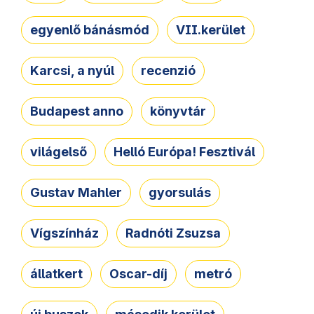
egyenlő bánásmód
VII.kerület
Karcsi, a nyúl
recenzió
Budapest anno
könyvtár
világelső
Helló Európa! Fesztivál
Gustav Mahler
gyorsulás
Vígszínház
Radnóti Zsuzsa
állatkert
Oscar-díj
metró