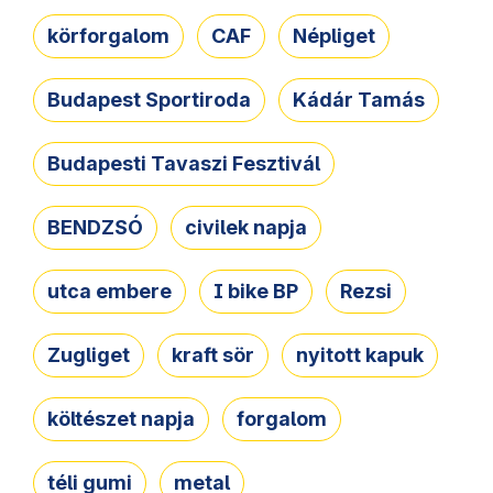
körforgalom
CAF
Népliget
Budapest Sportiroda
Kádár Tamás
Budapesti Tavaszi Fesztivál
BENDZSÓ
civilek napja
utca embere
I bike BP
Rezsi
Zugliget
kraft sör
nyitott kapuk
költészet napja
forgalom
téli gumi
metal