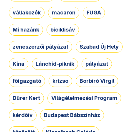
vállakozók
macaron
FUGA
Mi hazánk
biciklisáv
zeneszerzői pályázat
Szabad Új Hely
Kína
Lánchíd-piknik
pályázat
főigazgató
krizso
Borbíró Virgil
Dürer Kert
Világélelmezési Program
kérdőív
Budapest Bábszínház