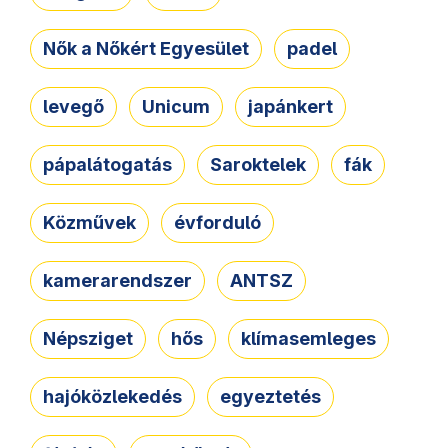
Nők a Nőkért Egyesület
padel
levegő
Unicum
japánkert
pápalátogatás
Saroktelek
fák
Közművek
évforduló
kamerarendszer
ANTSZ
Népsziget
hős
klímasemleges
hajóközlekedés
egyeztetés