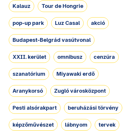
Kalauz
Tour de Hongrie
pop-up park
Luz Casal
akció
Budapest-Belgrád vasútvonal
XXII. kerület
omnibusz
cenzúra
szanatórium
Miyawaki erdő
Aranykorsó
Zugló városközpont
Pesti alsórakpart
beruházási törvény
képzőművészet
lábnyom
tervek