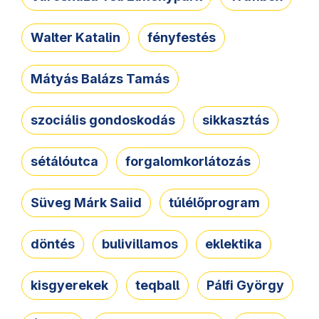
Walter Katalin
fényfestés
Mátyás Balázs Tamás
szociális gondoskodás
sikkasztás
sétálóutca
forgalomkorlátozás
Süveg Márk Saiid
túlélőprogram
döntés
bulivillamos
eklektika
kisgyerekek
teqball
Pálfi György