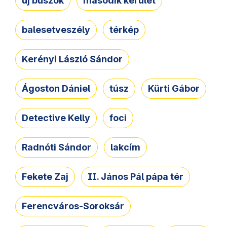
új buszok
második kerület
balesetveszély
térkép
Kerényi László Sándor
Ágoston Dániel
túsz
Kürti Gábor
Detective Kelly
foci
Radnóti Sándor
lakcím
Fekete Zaj
II. János Pál pápa tér
Ferencváros-Soroksár