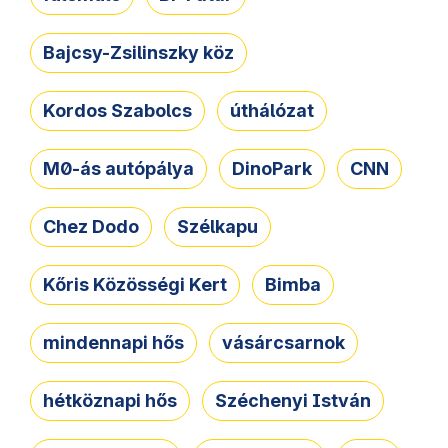
Bajcsy-Zsilinszky köz
Kordos Szabolcs
úthálózat
M0-ás autópálya
DinoPark
CNN
Chez Dodo
Szélkapu
Kőris Közösségi Kert
Bimba
mindennapi hős
vásárcsarnok
hétköznapi hős
Széchenyi István