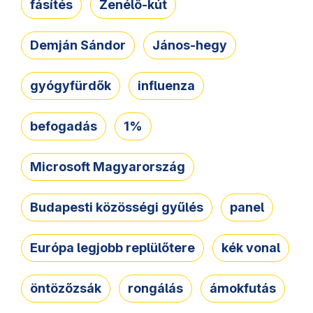
fásítés
Zenélő-kút
Demján Sándor
János-hegy
gyógyfürdők
influenza
befogadás
1%
Microsoft Magyarország
Budapesti közösségi gyűlés
panel
Európa legjobb replülőtere
kék vonal
öntözőzsák
rongálás
ámokfutás