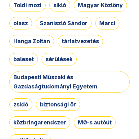
Toldi mozi
sikló
Magyar Közlöny
olasz
Szaniszló Sándor
Marci
Hanga Zoltán
tárlatvezetés
baleset
sérülések
Budapesti Műszaki és
Gazdaságtudományi Egyetem
zsidó
biztonsági őr
közbringarendszer
M0-s autóút