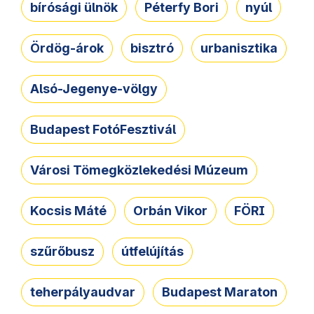
bírósági ülnök
Péterfy Bori
nyúl
Ördög-árok
bisztró
urbanisztika
Alsó-Jegenye-völgy
Budapest FotóFesztivál
Városi Tömegközlekedési Múzeum
Kocsis Máté
Orbán Vikor
FÖRI
szűrőbusz
útfelújítás
teherpályaudvar
Budapest Maraton