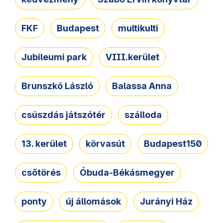
FKF
Budapest
multikulti
Jubileumi park
VIII.kerület
Brunszkó László
Balassa Anna
csúszdás játszótér
szálloda
13. kerület
körvasút
Budapest150
csőtörés
Óbuda-Békásmegyer
ponty
új állomások
Jurányi Ház