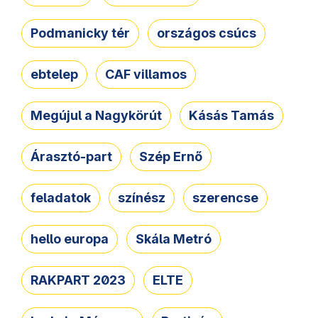
Podmanicky tér
országos csúcs
ebtelep
CAF villamos
Megújul a Nagykörút
Kásás Tamás
Árasztó-part
Szép Ernő
feladatok
színész
szerencse
hello europa
Skála Metró
RAKPART 2023
ELTE