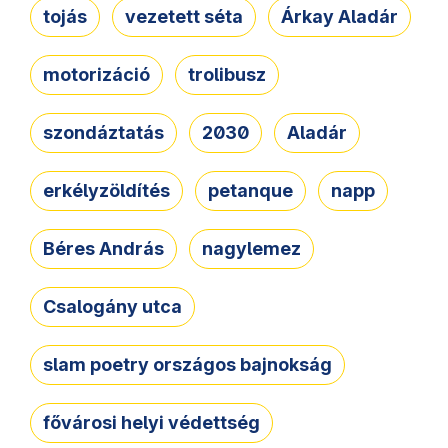
tojás
vezetett séta
Árkay Aladár
motorizáció
trolibusz
szondáztatás
2030
Aladár
erkélyzöldítés
petanque
napp
Béres András
nagylemez
Csalogány utca
slam poetry országos bajnokság
fővárosi helyi védettség