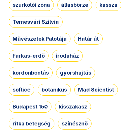
szurkolói zóna
állásbörze
kassza
Temesvári Szilvia
Művészetek Palotája
Határ út
Farkas-erdő
irodaház
kordonbontás
gyorshajtás
softice
botanikus
Mad Scientist
Budapest 150
kisszakasz
ritka betegség
színésznő