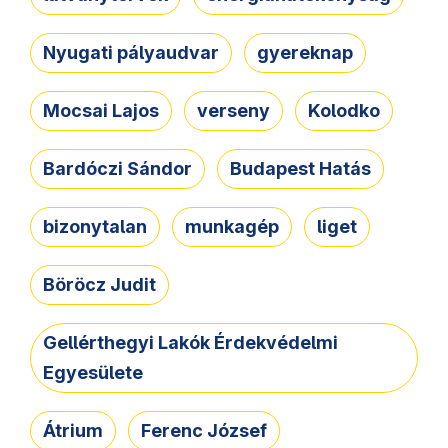
Nyugati pályaudvar
gyereknap
Mocsai Lajos
verseny
Kolodko
Bardóczi Sándor
Budapest Hatás
bizonytalan
munkagép
liget
Böröcz Judit
Gellérthegyi Lakók Érdekvédelmi
Egyesülete
Átrium
Ferenc József