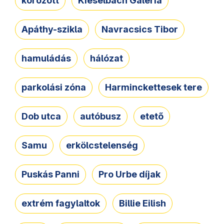
körözött
Kieselbach Galéria
Apáthy-szikla
Navracsics Tibor
hamuládás
hálózat
parkolási zóna
Harminckettesek tere
Dob utca
autóbusz
etető
Samu
erkölcstelenség
Puskás Panni
Pro Urbe díjak
extrém fagylaltok
Billie Eilish