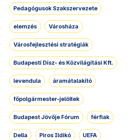
Pedagógusok Szakszervezete
elemzés
Városháza
Városfejlesztési stratégiák
Budapesti Dísz- és Közvilágítási Kft.
levendula
áramátalakító
főpolgármester-jelöltek
Budapest Jövője Fórum
férfiak
Della
Piros Ildikó
UEFA