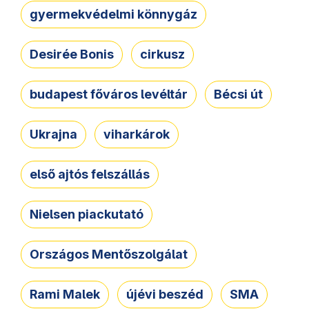
gyermekvédelmi könnygáz
Desirée Bonis
cirkusz
budapest főváros levéltár
Bécsi út
Ukrajna
viharkárok
első ajtós felszállás
Nielsen piackutató
Országos Mentőszolgálat
Rami Malek
újévi beszéd
SMA