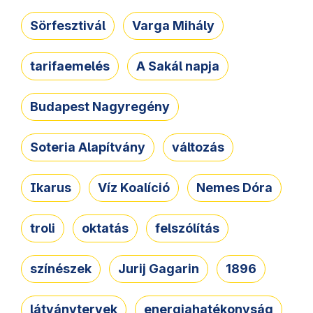
Sörfesztivál
Varga Mihály
tarifaemelés
A Sakál napja
Budapest Nagyregény
Soteria Alapítvány
változás
Ikarus
Víz Koalíció
Nemes Dóra
troli
oktatás
felszólítás
színészek
Jurij Gagarin
1896
látványtervek
energiahatékonyság