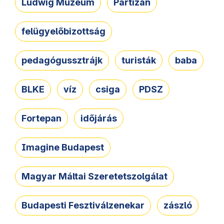
Ludwig Múzeum
Partizán
felügyelőbizottság
pedagógussztrájk
turisták
baba
BLKE
víz
csiga
PDSZ
Fortepan
időjárás
Imagine Budapest
Magyar Máltai Szeretetszolgálat
Budapesti Fesztiválzenekar
zászló