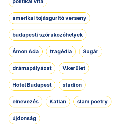
politikai vita
amerikai tojásgurító verseny
budapesti szórakozóhelyek
Ámon Ada
tragédia
Sugár
drámapályázat
V.kerület
Hotel Budapest
stadion
elnevezés
Katlan
slam poetry
újdonság