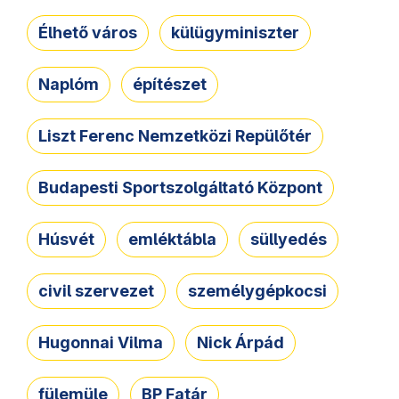
Élhető város
külügyminiszter
Naplóm
építészet
Liszt Ferenc Nemzetközi Repülőtér
Budapesti Sportszolgáltató Központ
Húsvét
emléktábla
süllyedés
civil szervezet
személygépkocsi
Hugonnai Vilma
Nick Árpád
fülemüle
BP Fatár