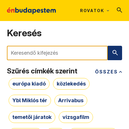
ROVATOK
Keresés
Keresés
Szűrés címkék szerint
ÖSSZES
európa kiadó
közlekedés
Ybl Miklós tér
Arrivabus
temetői járatok
vizsgafilm