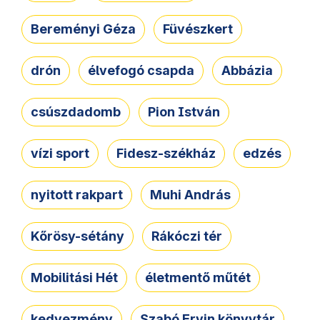
Bereményi Géza
Füvészkert
drón
élvefogó csapda
Abbázia
csúszdadomb
Pion István
vízi sport
Fidesz-székház
edzés
nyitott rakpart
Muhi András
Kőrösy-sétány
Rákóczi tér
Mobilitási Hét
életmentő műtét
kedvezmény
Szabó Ervin könyvtár