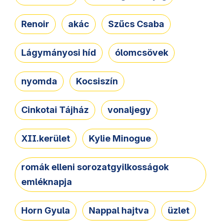
Renoir
akác
Szűcs Csaba
Lágymányosi híd
ólomcsövek
nyomda
Kocsiszín
Cinkotai Tájház
vonaljegy
XII.kerület
Kylie Minogue
romák elleni sorozatgyilkosságok
emléknapja
Horn Gyula
Nappal hajtva
üzlet