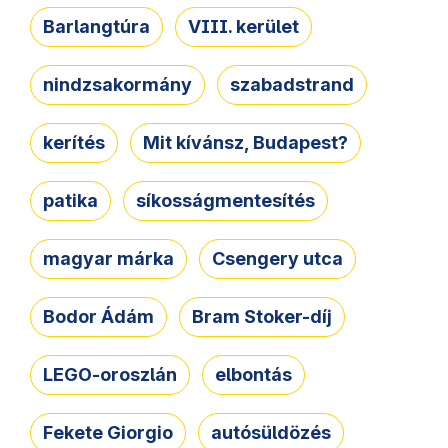
Barlangtúra
VIII. kerület
nindzsakormány
szabadstrand
kerítés
Mit kívánsz, Budapest?
patika
síkosságmentesítés
magyar márka
Csengery utca
Bodor Ádám
Bram Stoker-díj
LEGO-oroszlán
elbontás
Fekete Giorgio
autósüldözés