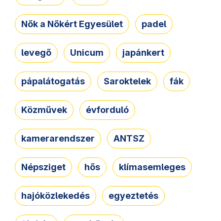
Nők a Nőkért Egyesület
padel
levegő
Unicum
japánkert
pápalátogatás
Saroktelek
fák
Közművek
évforduló
kamerarendszer
ANTSZ
Népsziget
hős
klímasemleges
hajóközlekedés
egyeztetés