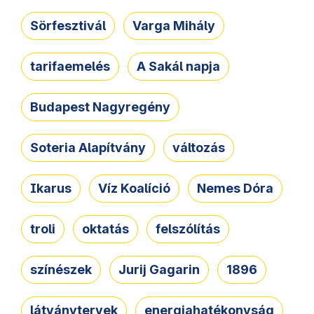
Sörfesztivál
Varga Mihály
tarifaemelés
A Sakál napja
Budapest Nagyregény
Soteria Alapítvány
változás
Ikarus
Víz Koalíció
Nemes Dóra
troli
oktatás
felszólítás
színészek
Jurij Gagarin
1896
látványtervek
energiahatékonyság