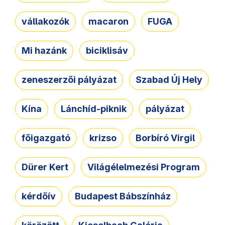
vállakozók
macaron
FUGA
Mi hazánk
biciklisáv
zeneszerzői pályázat
Szabad Új Hely
Kína
Lánchíd-piknik
pályázat
főigazgató
krizso
Borbíró Virgil
Dürer Kert
Világélelmezési Program
kérdőív
Budapest Bábszínház