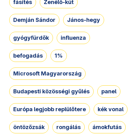
fásítés
Zenélő-kút
Demján Sándor
János-hegy
gyógyfürdők
influenza
befogadás
1%
Microsoft Magyarország
Budapesti közösségi gyűlés
panel
Európa legjobb replülőtere
kék vonal
öntözőzsák
rongálás
ámokfutás