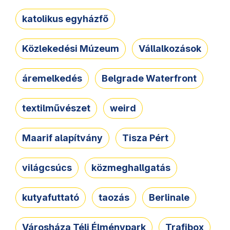
katolikus egyházfő
Közlekedési Múzeum
Vállalkozások
áremelkedés
Belgrade Waterfront
textilművészet
weird
Maarif alapítvány
Tisza Pért
világcsúcs
közmeghallgatás
kutyafuttató
taozás
Berlinale
Városháza Téli Élménypark
Trafibox