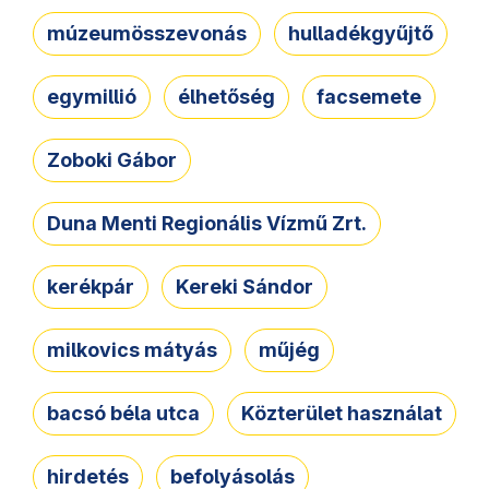
múzeumösszevonás
hulladékgyűjtő
egymillió
élhetőség
facsemete
Zoboki Gábor
Duna Menti Regionális Vízmű Zrt.
kerékpár
Kereki Sándor
milkovics mátyás
műjég
bacsó béla utca
Közterület használat
hirdetés
befolyásolás