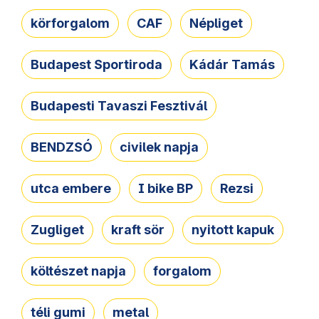
körforgalom
CAF
Népliget
Budapest Sportiroda
Kádár Tamás
Budapesti Tavaszi Fesztivál
BENDZSÓ
civilek napja
utca embere
I bike BP
Rezsi
Zugliget
kraft sör
nyitott kapuk
költészet napja
forgalom
téli gumi
metal