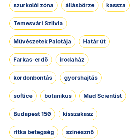
szurkolói zóna
állásbörze
kassza
Temesvári Szilvia
Művészetek Palotája
Határ út
Farkas-erdő
irodaház
kordonbontás
gyorshajtás
softice
botanikus
Mad Scientist
Budapest 150
kisszakasz
ritka betegség
színésznő