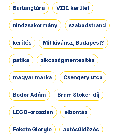
Barlangtúra
VIII. kerület
nindzsakormány
szabadstrand
kerítés
Mit kívánsz, Budapest?
patika
síkosságmentesítés
magyar márka
Csengery utca
Bodor Ádám
Bram Stoker-díj
LEGO-oroszlán
elbontás
Fekete Giorgio
autósüldözés