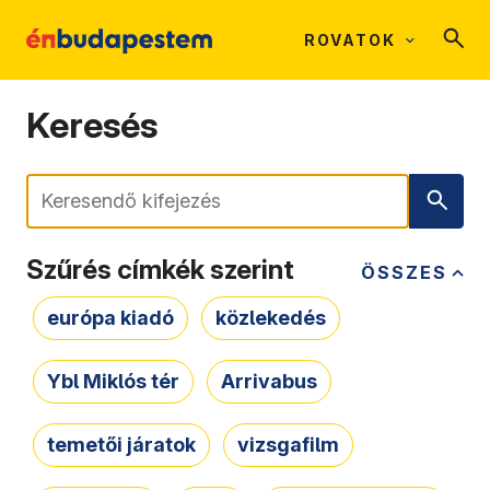
ROVATOK
Keresés
Keresés
Szűrés címkék szerint
ÖSSZES
európa kiadó
közlekedés
Ybl Miklós tér
Arrivabus
temetői járatok
vizsgafilm