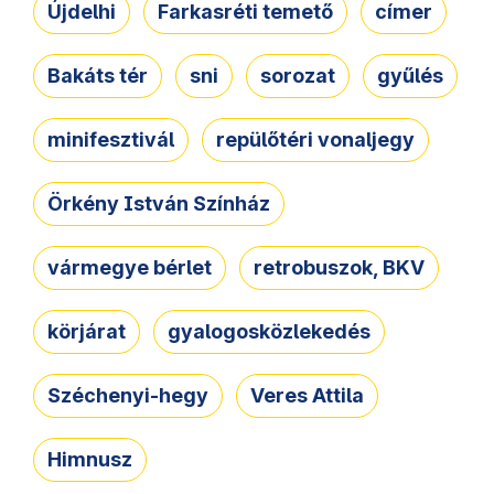
Újdelhi
Farkasréti temető
címer
Bakáts tér
sni
sorozat
gyűlés
minifesztivál
repülőtéri vonaljegy
Örkény István Színház
vármegye bérlet
retrobuszok, BKV
körjárat
gyalogosközlekedés
Széchenyi-hegy
Veres Attila
Himnusz