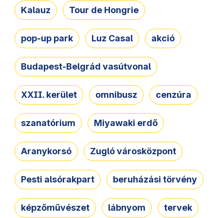
Kalauz
Tour de Hongrie
pop-up park
Luz Casal
akció
Budapest-Belgrád vasútvonal
XXII. kerület
omnibusz
cenzúra
szanatórium
Miyawaki erdő
Aranykorsó
Zugló városközpont
Pesti alsórakpart
beruházási törvény
képzőművészet
lábnyom
tervek