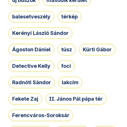
új buszok
második kerület
balesetveszély
térkép
Kerényi László Sándor
Ágoston Dániel
túsz
Kürti Gábor
Detective Kelly
foci
Radnóti Sándor
lakcím
Fekete Zaj
II. János Pál pápa tér
Ferencváros-Soroksár