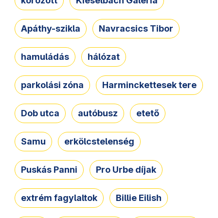
körözött
Kieselbach Galéria
Apáthy-szikla
Navracsics Tibor
hamuládás
hálózat
parkolási zóna
Harminckettesek tere
Dob utca
autóbusz
etető
Samu
erkölcstelenség
Puskás Panni
Pro Urbe díjak
extrém fagylaltok
Billie Eilish