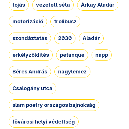
tojás
vezetett séta
Árkay Aladár
motorizáció
trolibusz
szondáztatás
2030
Aladár
erkélyzöldítés
petanque
napp
Béres András
nagylemez
Csalogány utca
slam poetry országos bajnokság
fővárosi helyi védettség