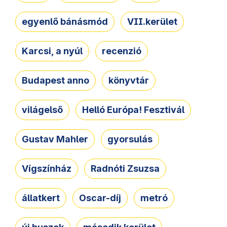
egyenlő bánásmód
VII.kerület
Karcsi, a nyúl
recenzió
Budapest anno
könyvtár
világelső
Helló Európa! Fesztivál
Gustav Mahler
gyorsulás
Vígszínház
Radnóti Zsuzsa
állatkert
Oscar-díj
metró