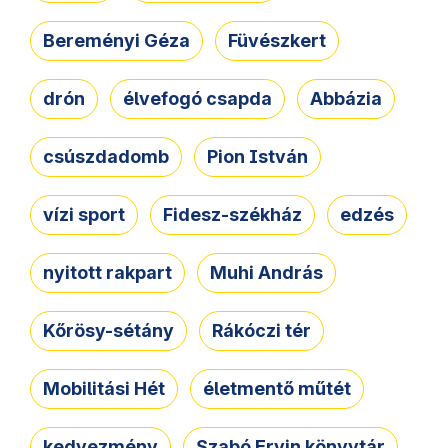
Bereményi Géza
Füvészkert
drón
élvefogó csapda
Abbázia
csúszdadomb
Pion István
vízi sport
Fidesz-székház
edzés
nyitott rakpart
Muhi András
Kőrösy-sétány
Rákóczi tér
Mobilitási Hét
életmentő műtét
kedvezmény
Szabó Ervin könyvtár