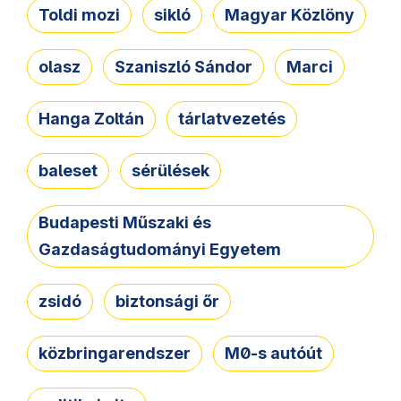
Toldi mozi
sikló
Magyar Közlöny
olasz
Szaniszló Sándor
Marci
Hanga Zoltán
tárlatvezetés
baleset
sérülések
Budapesti Műszaki és
Gazdaságtudományi Egyetem
zsidó
biztonsági őr
közbringarendszer
M0-s autóút