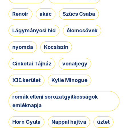
Renoir
akác
Szűcs Csaba
Lágymányosi híd
ólomcsövek
nyomda
Kocsiszín
Cinkotai Tájház
vonaljegy
XII.kerület
Kylie Minogue
romák elleni sorozatgyilkosságok
emléknapja
Horn Gyula
Nappal hajtva
üzlet