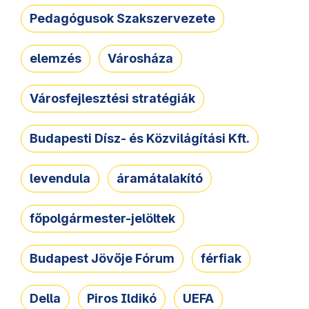
Pedagógusok Szakszervezete
elemzés
Városháza
Városfejlesztési stratégiák
Budapesti Dísz- és Közvilágítási Kft.
levendula
áramátalakító
főpolgármester-jelöltek
Budapest Jövője Fórum
férfiak
Della
Piros Ildikó
UEFA