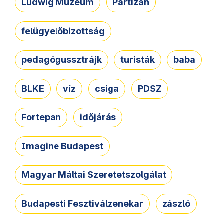
Ludwig Múzeum
Partizán
felügyelőbizottság
pedagógussztrájk
turisták
baba
BLKE
víz
csiga
PDSZ
Fortepan
időjárás
Imagine Budapest
Magyar Máltai Szeretetszolgálat
Budapesti Fesztiválzenekar
zászló