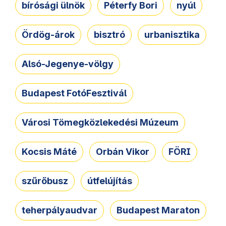
bírósági ülnök
Péterfy Bori
nyúl
Ördög-árok
bisztró
urbanisztika
Alsó-Jegenye-völgy
Budapest FotóFesztivál
Városi Tömegközlekedési Múzeum
Kocsis Máté
Orbán Vikor
FÖRI
szűrőbusz
útfelújítás
teherpályaudvar
Budapest Maraton