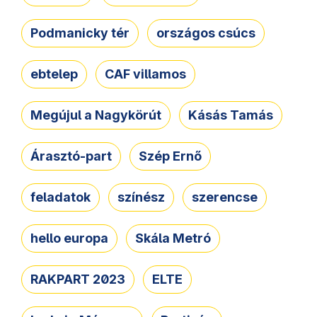
Podmanicky tér
országos csúcs
ebtelep
CAF villamos
Megújul a Nagykörút
Kásás Tamás
Árasztó-part
Szép Ernő
feladatok
színész
szerencse
hello europa
Skála Metró
RAKPART 2023
ELTE