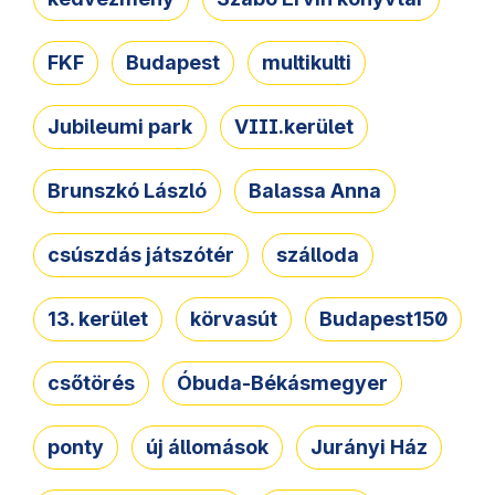
FKF
Budapest
multikulti
Jubileumi park
VIII.kerület
Brunszkó László
Balassa Anna
csúszdás játszótér
szálloda
13. kerület
körvasút
Budapest150
csőtörés
Óbuda-Békásmegyer
ponty
új állomások
Jurányi Ház