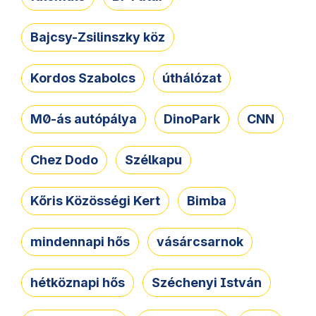
Bajcsy-Zsilinszky köz
Kordos Szabolcs
úthálózat
M0-ás autópálya
DinoPark
CNN
Chez Dodo
Szélkapu
Kőris Közösségi Kert
Bimba
mindennapi hős
vásárcsarnok
hétköznapi hős
Széchenyi István