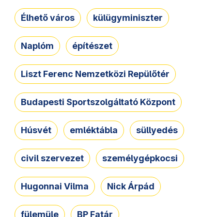
Élhető város
külügyminiszter
Naplóm
építészet
Liszt Ferenc Nemzetközi Repülőtér
Budapesti Sportszolgáltató Központ
Húsvét
emléktábla
süllyedés
civil szervezet
személygépkocsi
Hugonnai Vilma
Nick Árpád
fülemüle
BP Fatár