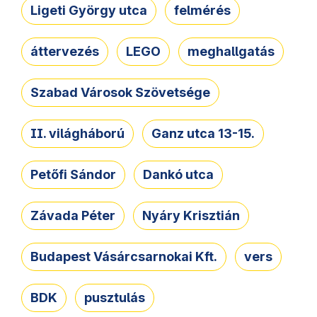
Ligeti György utca
felmérés
áttervezés
LEGO
meghallgatás
Szabad Városok Szövetsége
II. világháború
Ganz utca 13-15.
Petőfi Sándor
Dankó utca
Závada Péter
Nyáry Krisztián
Budapest Vásárcsarnokai Kft.
vers
BDK
pusztulás