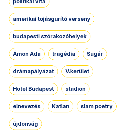
politikai vita
amerikai tojásgurító verseny
budapesti szórakozóhelyek
Ámon Ada
tragédia
Sugár
drámapályázat
V.kerület
Hotel Budapest
stadion
elnevezés
Katlan
slam poetry
újdonság