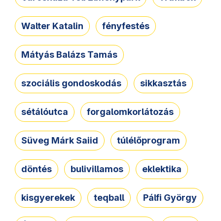
Walter Katalin
fényfestés
Mátyás Balázs Tamás
szociális gondoskodás
sikkasztás
sétálóutca
forgalomkorlátozás
Süveg Márk Saiid
túlélőprogram
döntés
bulivillamos
eklektika
kisgyerekek
teqball
Pálfi György