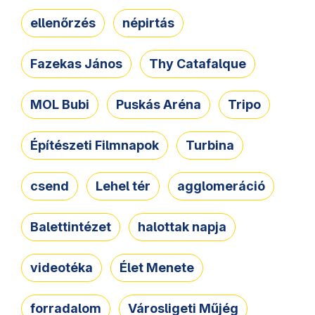
ellenőrzés
népirtás
Fazekas János
Thy Catafalque
MOL Bubi
Puskás Aréna
Tripo
Építészeti Filmnapok
Turbina
csend
Lehel tér
agglomeráció
Balettintézet
halottak napja
videotéka
Élet Menete
forradalom
Városligeti Műjég