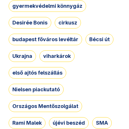
gyermekvédelmi könnygáz
Desirée Bonis
cirkusz
budapest főváros levéltár
Bécsi út
Ukrajna
viharkárok
első ajtós felszállás
Nielsen piackutató
Országos Mentőszolgálat
Rami Malek
újévi beszéd
SMA