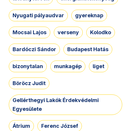
Nyugati pályaudvar
gyereknap
Mocsai Lajos
verseny
Kolodko
Bardóczi Sándor
Budapest Hatás
bizonytalan
munkagép
liget
Böröcz Judit
Gellérthegyi Lakók Érdekvédelmi
Egyesülete
Átrium
Ferenc József