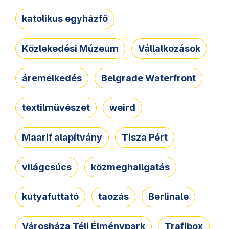
katolikus egyházfő
Közlekedési Múzeum
Vállalkozások
áremelkedés
Belgrade Waterfront
textilművészet
weird
Maarif alapítvány
Tisza Pért
világcsúcs
közmeghallgatás
kutyafuttató
taozás
Berlinale
Városháza Téli Élménypark
Trafibox