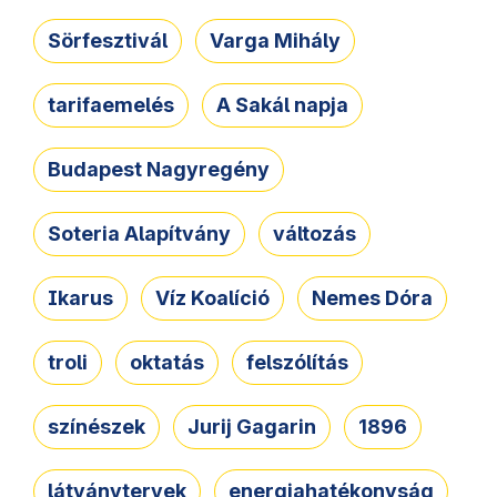
Sörfesztivál
Varga Mihály
tarifaemelés
A Sakál napja
Budapest Nagyregény
Soteria Alapítvány
változás
Ikarus
Víz Koalíció
Nemes Dóra
troli
oktatás
felszólítás
színészek
Jurij Gagarin
1896
látványtervek
energiahatékonyság