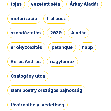
tojás
vezetett séta
Árkay Aladár
motorizáció
trolibusz
szondáztatás
2030
Aladár
erkélyzöldítés
petanque
napp
Béres András
nagylemez
Csalogány utca
slam poetry országos bajnokság
fővárosi helyi védettség