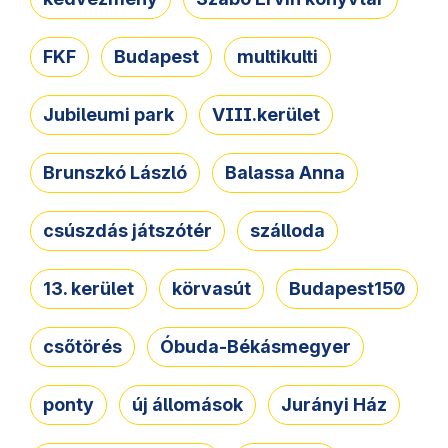
FKF
Budapest
multikulti
Jubileumi park
VIII.kerület
Brunszkó László
Balassa Anna
csúszdás játszótér
szálloda
13. kerület
körvasút
Budapest150
csőtörés
Óbuda-Békásmegyer
ponty
új állomások
Jurányi Ház