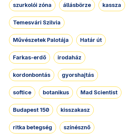
szurkolói zóna
állásbörze
kassza
Temesvári Szilvia
Művészetek Palotája
Határ út
Farkas-erdő
irodaház
kordonbontás
gyorshajtás
softice
botanikus
Mad Scientist
Budapest 150
kisszakasz
ritka betegség
színésznő