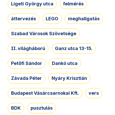
Ligeti György utca
felmérés
áttervezés
LEGO
meghallgatás
Szabad Városok Szövetsége
II. világháború
Ganz utca 13-15.
Petőfi Sándor
Dankó utca
Závada Péter
Nyáry Krisztián
Budapest Vásárcsarnokai Kft.
vers
BDK
pusztulás