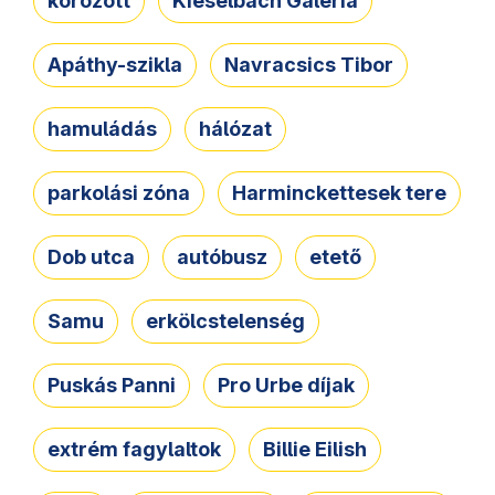
körözött
Kieselbach Galéria
Apáthy-szikla
Navracsics Tibor
hamuládás
hálózat
parkolási zóna
Harminckettesek tere
Dob utca
autóbusz
etető
Samu
erkölcstelenség
Puskás Panni
Pro Urbe díjak
extrém fagylaltok
Billie Eilish