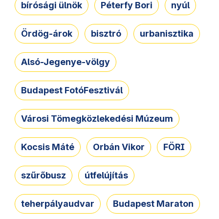
bírósági ülnök
Péterfy Bori
nyúl
Ördög-árok
bisztró
urbanisztika
Alsó-Jegenye-völgy
Budapest FotóFesztivál
Városi Tömegközlekedési Múzeum
Kocsis Máté
Orbán Vikor
FÖRI
szűrőbusz
útfelújítás
teherpályaudvar
Budapest Maraton