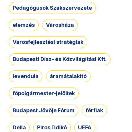
Pedagógusok Szakszervezete
elemzés
Városháza
Városfejlesztési stratégiák
Budapesti Dísz- és Közvilágítási Kft.
levendula
áramátalakító
főpolgármester-jelöltek
Budapest Jövője Fórum
férfiak
Della
Piros Ildikó
UEFA