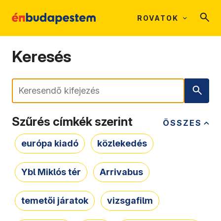
ROVATOK
Keresés
Keresés
Szűrés címkék szerint
ÖSSZES
európa kiadó
közlekedés
Ybl Miklós tér
Arrivabus
temetői járatok
vizsgafilm