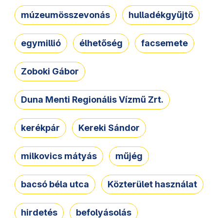
múzeumösszevonás
hulladékgyűjtő
egymillió
élhetőség
facsemete
Zoboki Gábor
Duna Menti Regionális Vízmű Zrt.
kerékpár
Kereki Sándor
milkovics mátyás
műjég
bacsó béla utca
Közterület használat
hirdetés
befolyásolás