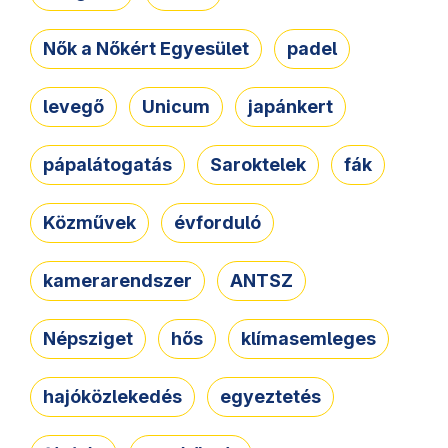
Nők a Nőkért Egyesület
padel
levegő
Unicum
japánkert
pápalátogatás
Saroktelek
fák
Közművek
évforduló
kamerarendszer
ANTSZ
Népsziget
hős
klímasemleges
hajóközlekedés
egyeztetés