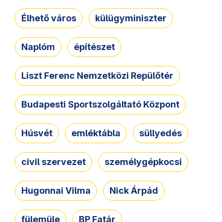
Élhető város
külügyminiszter
Naplóm
építészet
Liszt Ferenc Nemzetközi Repülőtér
Budapesti Sportszolgáltató Központ
Húsvét
emléktábla
süllyedés
civil szervezet
személygépkocsi
Hugonnai Vilma
Nick Árpád
fülemüle
BP Fatár