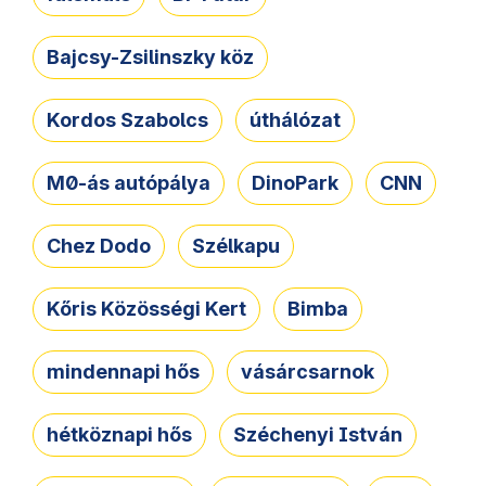
Bajcsy-Zsilinszky köz
Kordos Szabolcs
úthálózat
M0-ás autópálya
DinoPark
CNN
Chez Dodo
Szélkapu
Kőris Közösségi Kert
Bimba
mindennapi hős
vásárcsarnok
hétköznapi hős
Széchenyi István