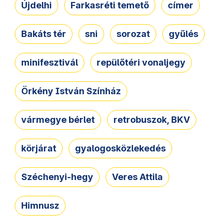
Újdelhi
Farkasréti temető
címer
Bakáts tér
sni
sorozat
gyűlés
minifesztivál
repülőtéri vonaljegy
Örkény István Színház
vármegye bérlet
retrobuszok, BKV
körjárat
gyalogosközlekedés
Széchenyi-hegy
Veres Attila
Himnusz