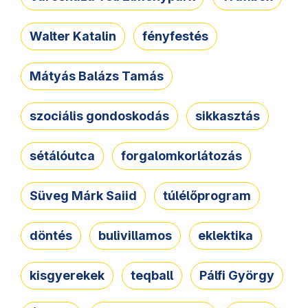
Walter Katalin
fényfestés
Mátyás Balázs Tamás
szociális gondoskodás
sikkasztás
sétálóutca
forgalomkorlátozás
Süveg Márk Saiid
túlélőprogram
döntés
bulivillamos
eklektika
kisgyerekek
teqball
Pálfi György