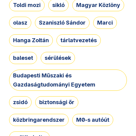
Toldi mozi
sikló
Magyar Közlöny
olasz
Szaniszló Sándor
Marci
Hanga Zoltán
tárlatvezetés
baleset
sérülések
Budapesti Műszaki és
Gazdaságtudományi Egyetem
zsidó
biztonsági őr
közbringarendszer
M0-s autóút