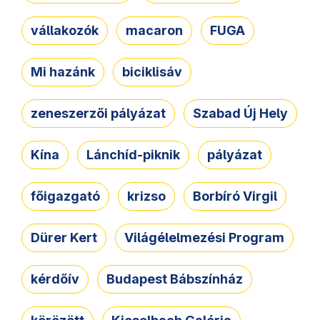
vállakozók
macaron
FUGA
Mi hazánk
biciklisáv
zeneszerzői pályázat
Szabad Új Hely
Kína
Lánchíd-piknik
pályázat
főigazgató
krizso
Borbíró Virgil
Dürer Kert
Világélelmezési Program
kérdőív
Budapest Bábszínház