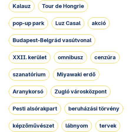
Kalauz
Tour de Hongrie
pop-up park
Luz Casal
akció
Budapest-Belgrád vasútvonal
XXII. kerület
omnibusz
cenzúra
szanatórium
Miyawaki erdő
Aranykorsó
Zugló városközpont
Pesti alsórakpart
beruházási törvény
képzőművészet
lábnyom
tervek