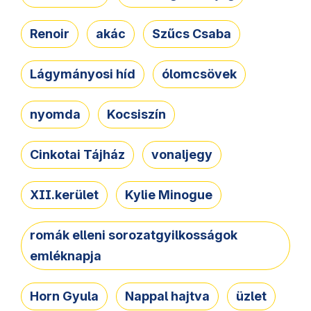
Renoir
akác
Szűcs Csaba
Lágymányosi híd
ólomcsövek
nyomda
Kocsiszín
Cinkotai Tájház
vonaljegy
XII.kerület
Kylie Minogue
romák elleni sorozatgyilkosságok
emléknapja
Horn Gyula
Nappal hajtva
üzlet