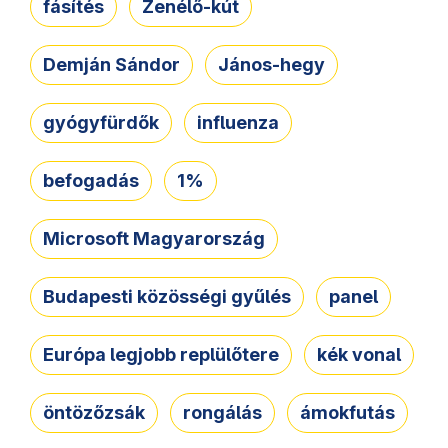
fásítés
Zenélő-kút
Demján Sándor
János-hegy
gyógyfürdők
influenza
befogadás
1%
Microsoft Magyarország
Budapesti közösségi gyűlés
panel
Európa legjobb replülőtere
kék vonal
öntözőzsák
rongálás
ámokfutás