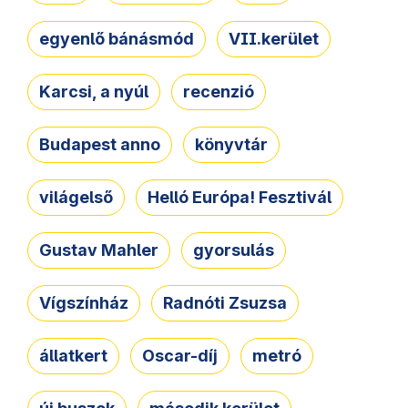
egyenlő bánásmód
VII.kerület
Karcsi, a nyúl
recenzió
Budapest anno
könyvtár
világelső
Helló Európa! Fesztivál
Gustav Mahler
gyorsulás
Vígszínház
Radnóti Zsuzsa
állatkert
Oscar-díj
metró