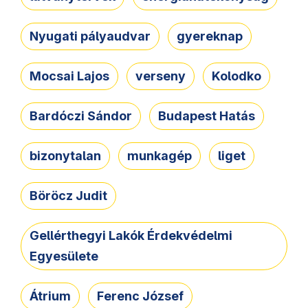
Nyugati pályaudvar
gyereknap
Mocsai Lajos
verseny
Kolodko
Bardóczi Sándor
Budapest Hatás
bizonytalan
munkagép
liget
Böröcz Judit
Gellérthegyi Lakók Érdekvédelmi
Egyesülete
Átrium
Ferenc József