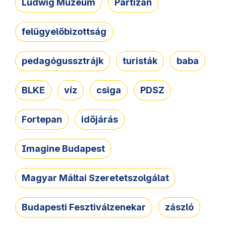
Ludwig Múzeum
Partizán
felügyelőbizottság
pedagógussztrájk
turisták
baba
BLKE
víz
csiga
PDSZ
Fortepan
időjárás
Imagine Budapest
Magyar Máltai Szeretetszolgálat
Budapesti Fesztiválzenekar
zászló