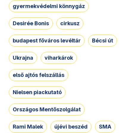
gyermekvédelmi könnygáz
Desirée Bonis
cirkusz
budapest főváros levéltár
Bécsi út
Ukrajna
viharkárok
első ajtós felszállás
Nielsen piackutató
Országos Mentőszolgálat
Rami Malek
újévi beszéd
SMA