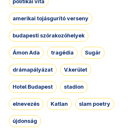
politikai vita
amerikai tojásgurító verseny
budapesti szórakozóhelyek
Ámon Ada
tragédia
Sugár
drámapályázat
V.kerület
Hotel Budapest
stadion
elnevezés
Katlan
slam poetry
újdonság