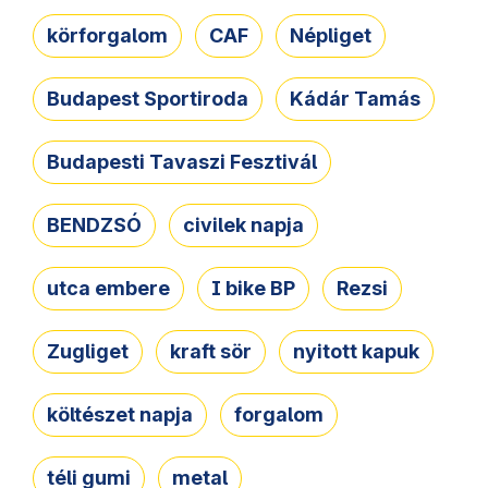
körforgalom
CAF
Népliget
Budapest Sportiroda
Kádár Tamás
Budapesti Tavaszi Fesztivál
BENDZSÓ
civilek napja
utca embere
I bike BP
Rezsi
Zugliget
kraft sör
nyitott kapuk
költészet napja
forgalom
téli gumi
metal