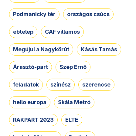
Podmanicky tér
országos csúcs
ebtelep
CAF villamos
Megújul a Nagykörút
Kásás Tamás
Árasztó-part
Szép Ernő
feladatok
színész
szerencse
hello europa
Skála Metró
RAKPART 2023
ELTE