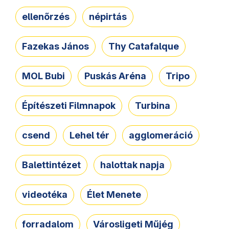
ellenőrzés
népirtás
Fazekas János
Thy Catafalque
MOL Bubi
Puskás Aréna
Tripo
Építészeti Filmnapok
Turbina
csend
Lehel tér
agglomeráció
Balettintézet
halottak napja
videotéka
Élet Menete
forradalom
Városligeti Műjég