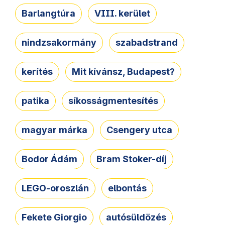
Barlangtúra
VIII. kerület
nindzsakormány
szabadstrand
kerítés
Mit kívánsz, Budapest?
patika
síkosságmentesítés
magyar márka
Csengery utca
Bodor Ádám
Bram Stoker-díj
LEGO-oroszlán
elbontás
Fekete Giorgio
autósüldözés