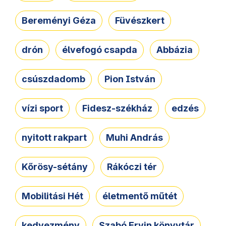
Bereményi Géza
Füvészkert
drón
élvefogó csapda
Abbázia
csúszdadomb
Pion István
vízi sport
Fidesz-székház
edzés
nyitott rakpart
Muhi András
Kőrösy-sétány
Rákóczi tér
Mobilitási Hét
életmentő műtét
kedvezmény
Szabó Ervin könyvtár