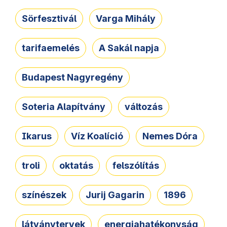
Sörfesztivál
Varga Mihály
tarifaemelés
A Sakál napja
Budapest Nagyregény
Soteria Alapítvány
változás
Ikarus
Víz Koalíció
Nemes Dóra
troli
oktatás
felszólítás
színészek
Jurij Gagarin
1896
látványtervek
energiahatékonyság