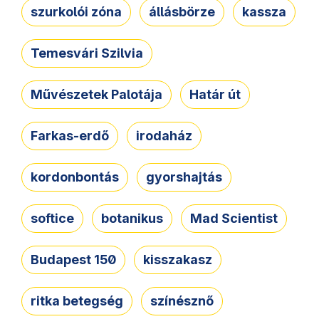
szurkolói zóna
állásbörze
kassza
Temesvári Szilvia
Művészetek Palotája
Határ út
Farkas-erdő
irodaház
kordonbontás
gyorshajtás
softice
botanikus
Mad Scientist
Budapest 150
kisszakasz
ritka betegség
színésznő