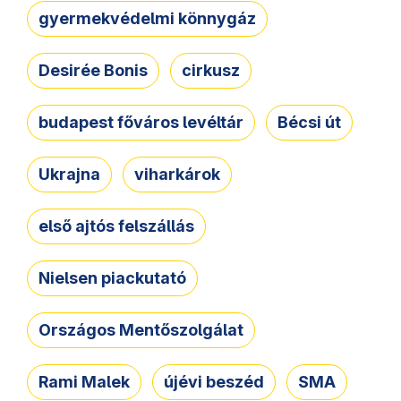
gyermekvédelmi könnygáz
Desirée Bonis
cirkusz
budapest főváros levéltár
Bécsi út
Ukrajna
viharkárok
első ajtós felszállás
Nielsen piackutató
Országos Mentőszolgálat
Rami Malek
újévi beszéd
SMA