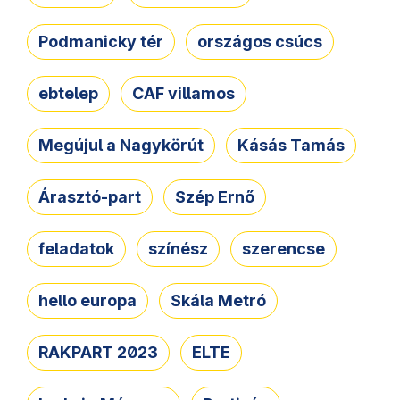
Podmanicky tér
országos csúcs
ebtelep
CAF villamos
Megújul a Nagykörút
Kásás Tamás
Árasztó-part
Szép Ernő
feladatok
színész
szerencse
hello europa
Skála Metró
RAKPART 2023
ELTE