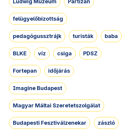
Ludwig Múzeum
Partizán
felügyelőbizottság
pedagógussztrájk
turisták
baba
BLKE
víz
csiga
PDSZ
Fortepan
időjárás
Imagine Budapest
Magyar Máltai Szeretetszolgálat
Budapesti Fesztiválzenekar
zászló