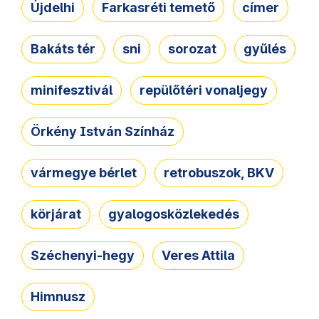
Újdelhi
Farkasréti temető
címer
Bakáts tér
sni
sorozat
gyűlés
minifesztivál
repülőtéri vonaljegy
Örkény István Színház
vármegye bérlet
retrobuszok, BKV
körjárat
gyalogosközlekedés
Széchenyi-hegy
Veres Attila
Himnusz