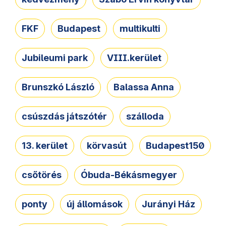
FKF
Budapest
multikulti
Jubileumi park
VIII.kerület
Brunszkó László
Balassa Anna
csúszdás játszótér
szálloda
13. kerület
körvasút
Budapest150
csőtörés
Óbuda-Békásmegyer
ponty
új állomások
Jurányi Ház