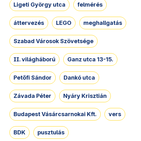
Ligeti György utca
felmérés
áttervezés
LEGO
meghallgatás
Szabad Városok Szövetsége
II. világháború
Ganz utca 13-15.
Petőfi Sándor
Dankó utca
Závada Péter
Nyáry Krisztián
Budapest Vásárcsarnokai Kft.
vers
BDK
pusztulás