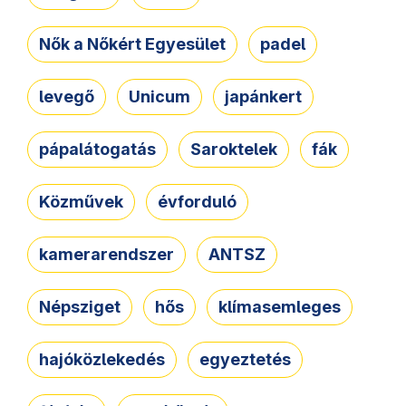
Nők a Nőkért Egyesület
padel
levegő
Unicum
japánkert
pápalátogatás
Saroktelek
fák
Közművek
évforduló
kamerarendszer
ANTSZ
Népsziget
hős
klímasemleges
hajóközlekedés
egyeztetés