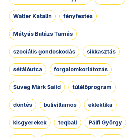
Walter Katalin
fényfestés
Mátyás Balázs Tamás
szociális gondoskodás
sikkasztás
sétálóutca
forgalomkorlátozás
Süveg Márk Saiid
túlélőprogram
döntés
bulivillamos
eklektika
kisgyerekek
teqball
Pálfi György