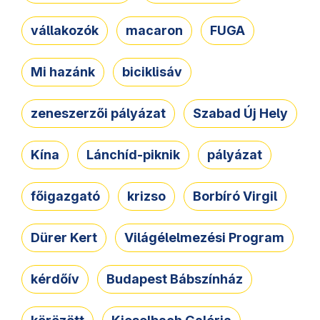
vállakozók
macaron
FUGA
Mi hazánk
biciklisáv
zeneszerzői pályázat
Szabad Új Hely
Kína
Lánchíd-piknik
pályázat
főigazgató
krizso
Borbíró Virgil
Dürer Kert
Világélelmezési Program
kérdőív
Budapest Bábszínház