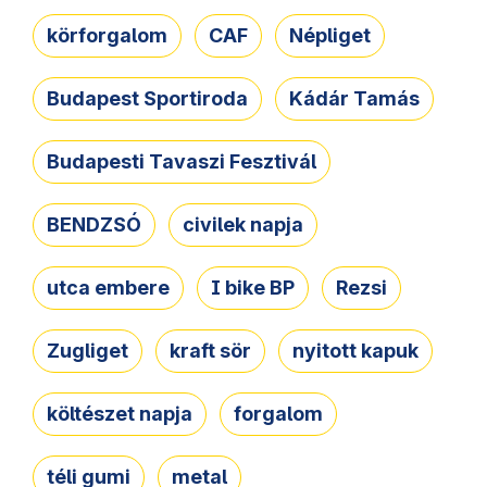
körforgalom
CAF
Népliget
Budapest Sportiroda
Kádár Tamás
Budapesti Tavaszi Fesztivál
BENDZSÓ
civilek napja
utca embere
I bike BP
Rezsi
Zugliget
kraft sör
nyitott kapuk
költészet napja
forgalom
téli gumi
metal