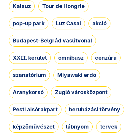
Kalauz
Tour de Hongrie
pop-up park
Luz Casal
akció
Budapest-Belgrád vasútvonal
XXII. kerület
omnibusz
cenzúra
szanatórium
Miyawaki erdő
Aranykorsó
Zugló városközpont
Pesti alsórakpart
beruházási törvény
képzőművészet
lábnyom
tervek