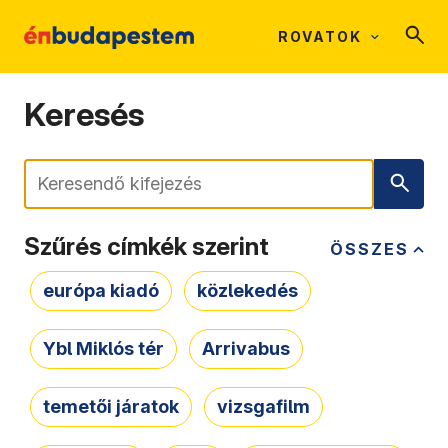
ROVATOK
Keresés
Keresés
Szűrés címkék szerint
ÖSSZES
európa kiadó
közlekedés
Ybl Miklós tér
Arrivabus
temetői járatok
vizsgafilm