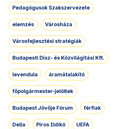
Pedagógusok Szakszervezete
elemzés
Városháza
Városfejlesztési stratégiák
Budapesti Dísz- és Közvilágítási Kft.
levendula
áramátalakító
főpolgármester-jelöltek
Budapest Jövője Fórum
férfiak
Della
Piros Ildikó
UEFA