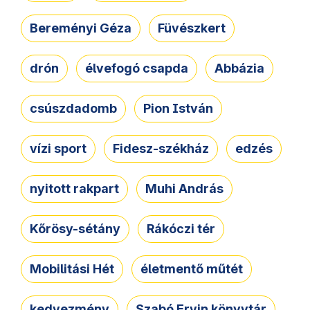
Bereményi Géza
Füvészkert
drón
élvefogó csapda
Abbázia
csúszdadomb
Pion István
vízi sport
Fidesz-székház
edzés
nyitott rakpart
Muhi András
Kőrösy-sétány
Rákóczi tér
Mobilitási Hét
életmentő műtét
kedvezmény
Szabó Ervin könyvtár