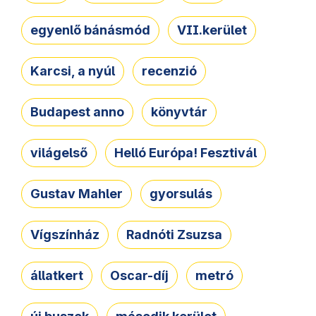
egyenlő bánásmód
VII.kerület
Karcsi, a nyúl
recenzió
Budapest anno
könyvtár
világelső
Helló Európa! Fesztivál
Gustav Mahler
gyorsulás
Vígszínház
Radnóti Zsuzsa
állatkert
Oscar-díj
metró