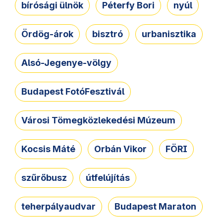
bírósági ülnök
Péterfy Bori
nyúl
Ördög-árok
bisztró
urbanisztika
Alsó-Jegenye-völgy
Budapest FotóFesztivál
Városi Tömegközlekedési Múzeum
Kocsis Máté
Orbán Vikor
FÖRI
szűrőbusz
útfelújítás
teherpályaudvar
Budapest Maraton