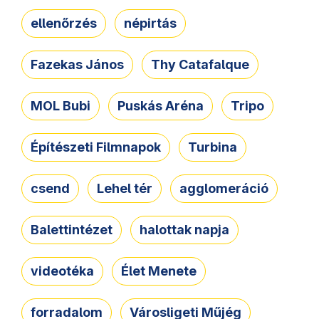
ellenőrzés
népirtás
Fazekas János
Thy Catafalque
MOL Bubi
Puskás Aréna
Tripo
Építészeti Filmnapok
Turbina
csend
Lehel tér
agglomeráció
Balettintézet
halottak napja
videotéka
Élet Menete
forradalom
Városligeti Műjég