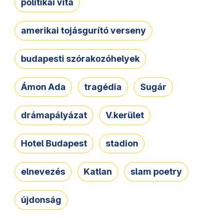
politikai vita
amerikai tojásgurító verseny
budapesti szórakozóhelyek
Ámon Ada
tragédia
Sugár
drámapályázat
V.kerület
Hotel Budapest
stadion
elnevezés
Katlan
slam poetry
újdonság