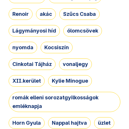
Renoir
akác
Szűcs Csaba
Lágymányosi híd
ólomcsövek
nyomda
Kocsiszín
Cinkotai Tájház
vonaljegy
XII.kerület
Kylie Minogue
romák elleni sorozatgyilkosságok
emléknapja
Horn Gyula
Nappal hajtva
üzlet