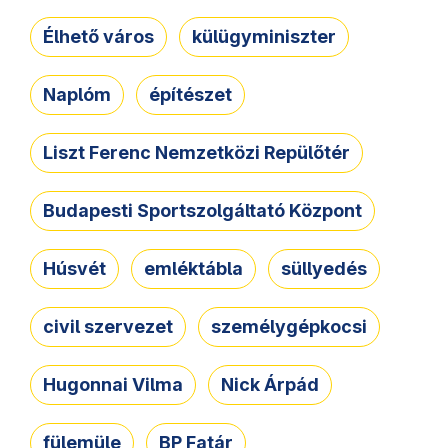
Élhető város
külügyminiszter
Naplóm
építészet
Liszt Ferenc Nemzetközi Repülőtér
Budapesti Sportszolgáltató Központ
Húsvét
emléktábla
süllyedés
civil szervezet
személygépkocsi
Hugonnai Vilma
Nick Árpád
fülemüle
BP Fatár