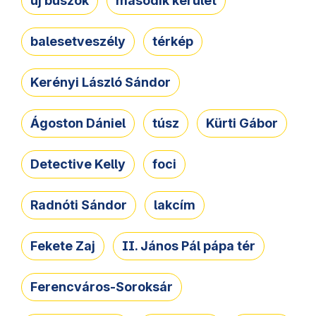
új buszok
második kerület
balesetveszély
térkép
Kerényi László Sándor
Ágoston Dániel
túsz
Kürti Gábor
Detective Kelly
foci
Radnóti Sándor
lakcím
Fekete Zaj
II. János Pál pápa tér
Ferencváros-Soroksár