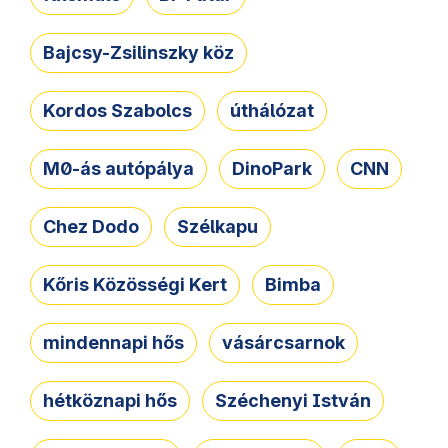
Bajcsy-Zsilinszky köz
Kordos Szabolcs
úthálózat
M0-ás autópálya
DinoPark
CNN
Chez Dodo
Szélkapu
Kőris Közösségi Kert
Bimba
mindennapi hős
vásárcsarnok
hétköznapi hős
Széchenyi István