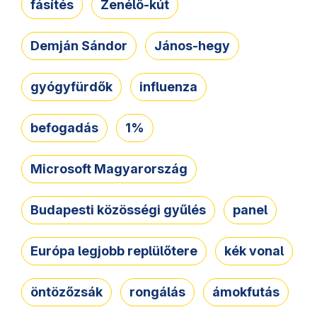
fásítés
Zenélő-kút
Demján Sándor
János-hegy
gyógyfürdők
influenza
befogadás
1%
Microsoft Magyarország
Budapesti közösségi gyűlés
panel
Európa legjobb replülőtere
kék vonal
öntözőzsák
rongálás
ámokfutás