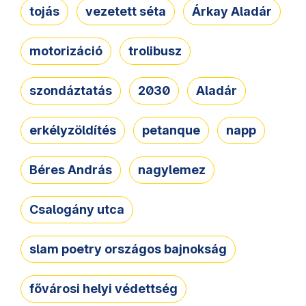
tojás
vezetett séta
Árkay Aladár
motorizáció
trolibusz
szondáztatás
2030
Aladár
erkélyzöldítés
petanque
napp
Béres András
nagylemez
Csalogány utca
slam poetry országos bajnokság
fővárosi helyi védettség