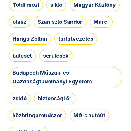
Toldi mozi
sikló
Magyar Közlöny
olasz
Szaniszló Sándor
Marci
Hanga Zoltán
tárlatvezetés
baleset
sérülések
Budapesti Műszaki és
Gazdaságtudományi Egyetem
zsidó
biztonsági őr
közbringarendszer
M0-s autóút