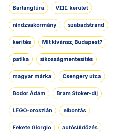
Barlangtúra
VIII. kerület
nindzsakormány
szabadstrand
kerítés
Mit kívánsz, Budapest?
patika
síkosságmentesítés
magyar márka
Csengery utca
Bodor Ádám
Bram Stoker-díj
LEGO-oroszlán
elbontás
Fekete Giorgio
autósüldözés