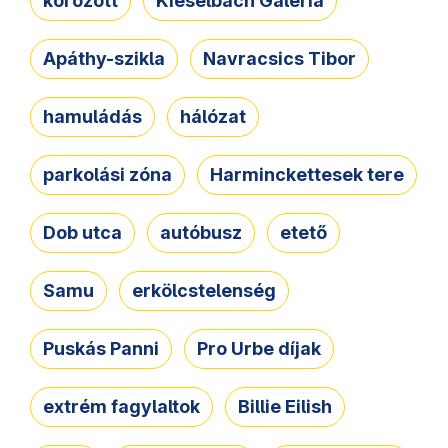
körözött
Kieselbach Galéria
Apáthy-szikla
Navracsics Tibor
hamuládás
hálózat
parkolási zóna
Harminckettesek tere
Dob utca
autóbusz
etető
Samu
erkölcstelenség
Puskás Panni
Pro Urbe díjak
extrém fagylaltok
Billie Eilish