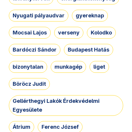
Nyugati pályaudvar
gyereknap
Mocsai Lajos
verseny
Kolodko
Bardóczi Sándor
Budapest Hatás
bizonytalan
munkagép
liget
Böröcz Judit
Gellérthegyi Lakók Érdekvédelmi
Egyesülete
Átrium
Ferenc József