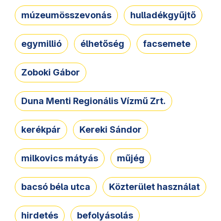
múzeumösszevonás
hulladékgyűjtő
egymillió
élhetőség
facsemete
Zoboki Gábor
Duna Menti Regionális Vízmű Zrt.
kerékpár
Kereki Sándor
milkovics mátyás
műjég
bacsó béla utca
Közterület használat
hirdetés
befolyásolás