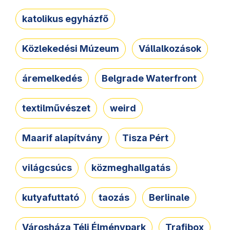
katolikus egyházfő
Közlekedési Múzeum
Vállalkozások
áremelkedés
Belgrade Waterfront
textilművészet
weird
Maarif alapítvány
Tisza Pért
világcsúcs
közmeghallgatás
kutyafuttató
taozás
Berlinale
Városháza Téli Élménypark
Trafibox