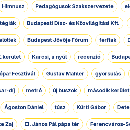
Himnusz
Pedagógusok Szakszervezete
e
atégiák
Budapesti Dísz- és Közvilágítási Kft.
elöltek
Budapest Jövője Fórum
férfiak
D
.kerület
Karcsi, a nyúl
recenzió
Budape
ópa! Fesztivál
Gustav Mahler
gyorsulás
ar-díj
metró
új buszok
második kerület
Ágoston Dániel
túsz
Kürti Gábor
Dete
e Zaj
II. János Pál pápa tér
Ferencváros-S