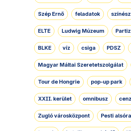
Szép Ernő
feladatok
színész
ELTE
Ludwig Múzeum
Parti
BLKE
víz
csiga
PDSZ
Magyar Máltai Szeretetszolgálat
Tour de Hongrie
pop-up park
XXII. kerület
omnibusz
cen
Zugló városközpont
Pesti alsór