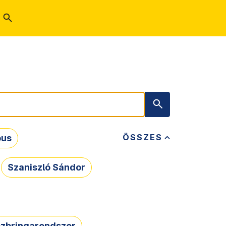
ÖSSZES
bus
Szaniszló Sándor
zbringarendszer