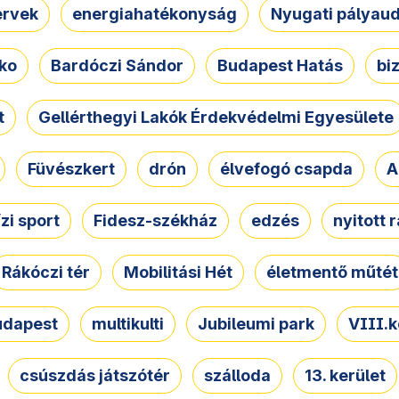
ervek
energiahatékonyság
Nyugati pályau
ko
Bardóczi Sándor
Budapest Hatás
bi
t
Gellérthegyi Lakók Érdekvédelmi Egyesülete
Füvészkert
drón
élvefogó csapda
A
ízi sport
Fidesz-székház
edzés
nyitott 
Rákóczi tér
Mobilitási Hét
életmentő műtét
udapest
multikulti
Jubileumi park
VIII.k
csúszdás játszótér
szálloda
13. kerület