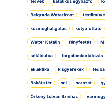
tervek
katolikus egyházfő
K
Belgrade Waterfront
textilművé
közmeghallgatás
kutyafuttató
Walter Katalin
fényfestés
M
sétálóutca
forgalomkorlátozás
eklektika
kisgyerekek
teqba
Bakáts tér
sni
sorozat
g
Örkény István Színház
vármegy