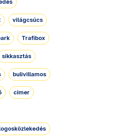
edés
t
világcsúcs
park
Trafibox
sikkasztás
s
bulivillamos
ő
címer
logosközlekedés