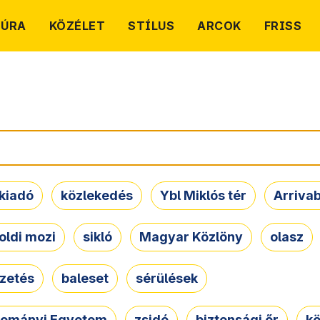
TÚRA
KÖZÉLET
STÍLUS
ARCOK
FRISS
kiadó
közlekedés
Ybl Miklós tér
Arriva
oldi mozi
sikló
Magyar Közlöny
olasz
ezetés
baleset
sérülések
dományi Egyetem
zsidó
biztonsági őr
kö