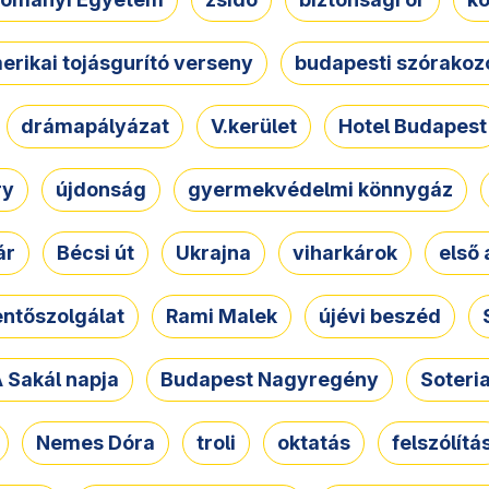
erikai tojásgurító verseny
budapesti szórakoz
drámapályázat
V.kerület
Hotel Budapest
ry
újdonság
gyermekvédelmi könnygáz
ár
Bécsi út
Ukrajna
viharkárok
első 
ntőszolgálat
Rami Malek
újévi beszéd
 Sakál napja
Budapest Nagyregény
Soteri
Nemes Dóra
troli
oktatás
felszólítá