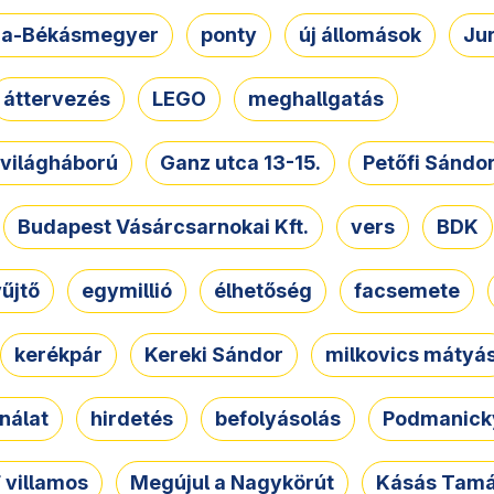
a-Békásmegyer
ponty
új állomások
Ju
áttervezés
LEGO
meghallgatás
. világháború
Ganz utca 13-15.
Petőfi Sándo
Budapest Vásárcsarnokai Kft.
vers
BDK
űjtő
egymillió
élhetőség
facsemete
kerékpár
Kereki Sándor
milkovics mátyá
nálat
hirdetés
befolyásolás
Podmanicky
 villamos
Megújul a Nagykörút
Kásás Tam