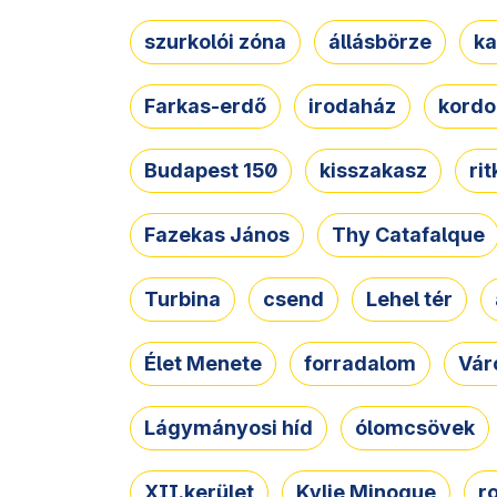
szurkolói zóna
állásbörze
ka
Farkas-erdő
irodaház
kordo
Budapest 150
kisszakasz
ri
Fazekas János
Thy Catafalque
Turbina
csend
Lehel tér
Élet Menete
forradalom
Vár
Lágymányosi híd
ólomcsövek
XII.kerület
Kylie Minogue
r