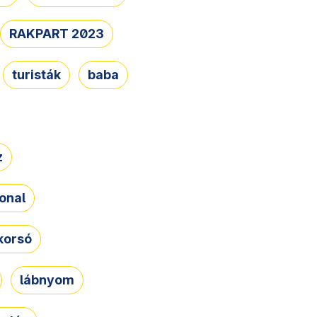
RAKPART 2023
turisták
baba
z
onal
korsó
lábnyom