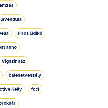
lemzés
levendula
ella
Piros Ildikó
st anno
Vígszínház
balesetveszély
ctive Kelly
foci
oroksár