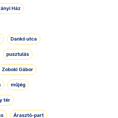
rányi Ház
r
Dankó utca
pusztulás
Zoboki Gábor
s
műjég
 tér
ás
Árasztó-part