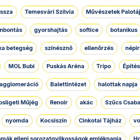
ssza
Temesvári Szilvia
Művészetek Palotá
nbontás
gyorshajtás
softice
botanikus
tka betegség
színésznő
ellenőrzés
népir
MOL Bubi
Puskás Aréna
Tripo
Építés
agglomeráció
Balettintézet
halottak napja
osligeti Műjég
Renoir
akác
Szűcs Csab
nyomda
Kocsiszín
Cinkotai Tájház
vo
omák elleni sorozatgyilkosságok emléknapja
Ho