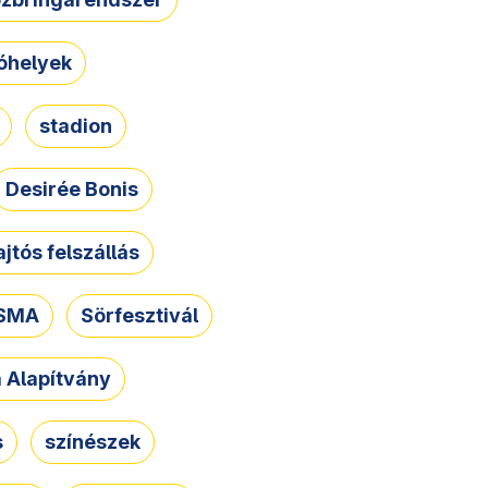
óhelyek
stadion
Desirée Bonis
ajtós felszállás
SMA
Sörfesztivál
a Alapítvány
s
színészek