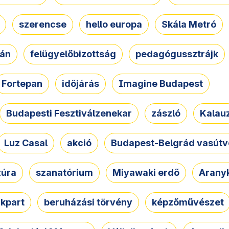
szerencse
hello europa
Skála Metró
zán
felügyelőbizottság
pedagógussztrájk
Fortepan
időjárás
Imagine Budapest
Budapesti Fesztiválzenekar
zászló
Kalau
Luz Casal
akció
Budapest-Belgrád vasútv
zúra
szanatórium
Miyawaki erdő
Arany
akpart
beruházási törvény
képzőművészet