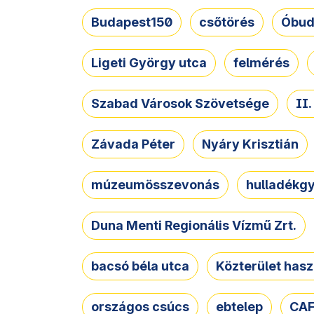
Budapest150
csőtörés
Óbud
Ligeti György utca
felmérés
Szabad Városok Szövetsége
II
Závada Péter
Nyáry Krisztián
múzeumösszevonás
hulladékgy
Duna Menti Regionális Vízmű Zrt.
bacsó béla utca
Közterület hasz
országos csúcs
ebtelep
CAF