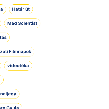
ja
Határ út
Mad Scientist
tás
zeti Filmnapok
videotéka
a
naljegy
rn Gyula