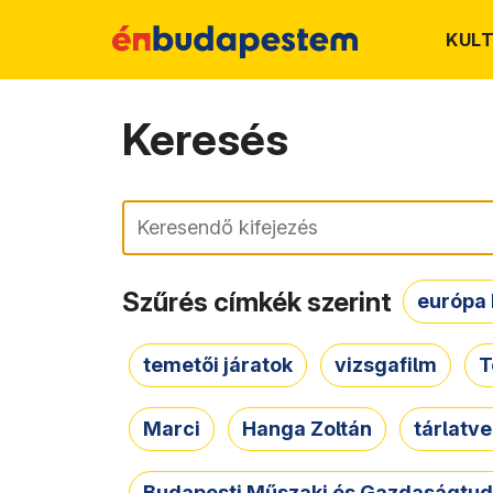
KUL
Keresés
Keresés
Szűrés címkék szerint
európa 
temetői járatok
vizsgafilm
T
Marci
Hanga Zoltán
tárlatv
Budapesti Műszaki és Gazdaságtu