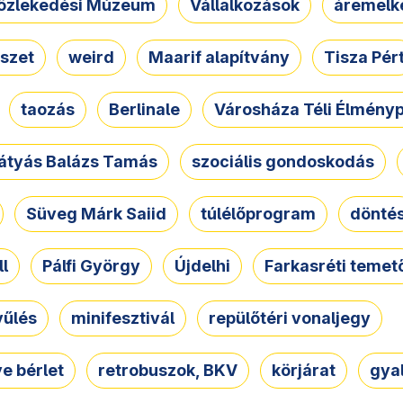
özlekedési Múzeum
Vállalkozások
áremelk
szet
weird
Maarif alapítvány
Tisza Pér
taozás
Berlinale
Városháza Téli Élmény
átyás Balázs Tamás
szociális gondoskodás
Süveg Márk Saiid
túlélőprogram
dönté
ll
Pálfi György
Újdelhi
Farkasréti temet
yűlés
minifesztivál
repülőtéri vonaljegy
e bérlet
retrobuszok, BKV
körjárat
gya