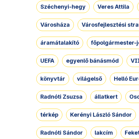
Széchenyi-hegy
Veres Attila
Városháza
Városfejlesztési str
áramátalakító
főpolgármester-j
UEFA
egyenlő bánásmód
VII
könyvtár
világelső
Helló Eur
Radnóti Zsuzsa
állatkert
Osc
térkép
Kerényi László Sándor
Radnóti Sándor
lakcím
Feket