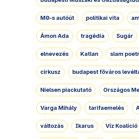
M0-s autóút
politikai vita
am
Ámon Ada
tragédia
Sugár
elnevezés
Katlan
slam poet
cirkusz
budapest főváros levélt
Nielsen piackutató
Országos Me
Varga Mihály
tarifaemelés
A
változás
Ikarus
Víz Koalíció