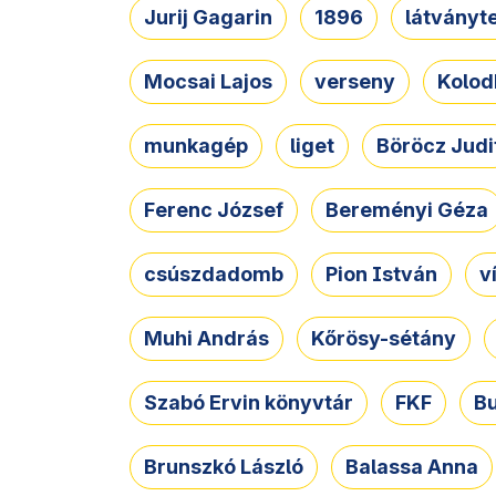
Jurij Gagarin
1896
látványt
Mocsai Lajos
verseny
Kolod
munkagép
liget
Böröcz Judi
Ferenc József
Bereményi Géza
csúszdadomb
Pion István
v
Muhi András
Kőrösy-sétány
Szabó Ervin könyvtár
FKF
B
Brunszkó László
Balassa Anna