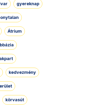
dvar
gyereknap
zonytalan
Átrium
bbázia
rakpart
kedvezmény
erület
körvasút