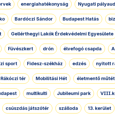
ervek
energiahatékonyság
Nyugati pályau
ko
Bardóczi Sándor
Budapest Hatás
bi
t
Gellérthegyi Lakók Érdekvédelmi Egyesülete
Füvészkert
drón
élvefogó csapda
A
ízi sport
Fidesz-székház
edzés
nyitott 
Rákóczi tér
Mobilitási Hét
életmentő műtét
udapest
multikulti
Jubileumi park
VIII.k
csúszdás játszótér
szálloda
13. kerület