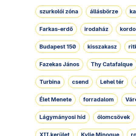
szurkolói zóna
állásbörze
ka
Farkas-erdő
irodaház
kordo
Budapest 150
kisszakasz
ri
Fazekas János
Thy Catafalque
Turbina
csend
Lehel tér
Élet Menete
forradalom
Vár
Lágymányosi híd
ólomcsövek
XII.kerület
Kylie Minogue
r