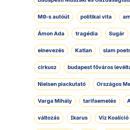
M0-s autóút
politikai vita
am
Ámon Ada
tragédia
Sugár
elnevezés
Katlan
slam poet
cirkusz
budapest főváros levélt
Nielsen piackutató
Országos Me
Varga Mihály
tarifaemelés
A
változás
Ikarus
Víz Koalíció