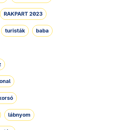
RAKPART 2023
turisták
baba
z
onal
korsó
lábnyom