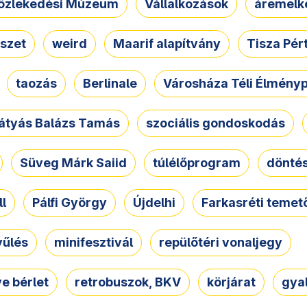
özlekedési Múzeum
Vállalkozások
áremelk
szet
weird
Maarif alapítvány
Tisza Pér
taozás
Berlinale
Városháza Téli Élmény
átyás Balázs Tamás
szociális gondoskodás
Süveg Márk Saiid
túlélőprogram
dönté
ll
Pálfi György
Újdelhi
Farkasréti temet
yűlés
minifesztivál
repülőtéri vonaljegy
e bérlet
retrobuszok, BKV
körjárat
gya