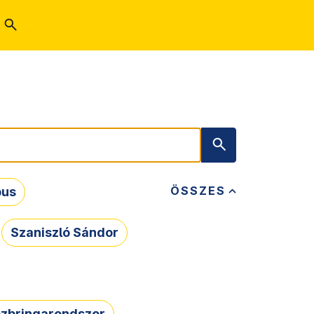
ÖSSZES
bus
Szaniszló Sándor
zbringarendszer