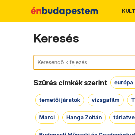
KUL
Keresés
Keresés
Szűrés címkék szerint
európa 
temetői járatok
vizsgafilm
T
Marci
Hanga Zoltán
tárlatv
Budapesti Műszaki és Gazdaságtu