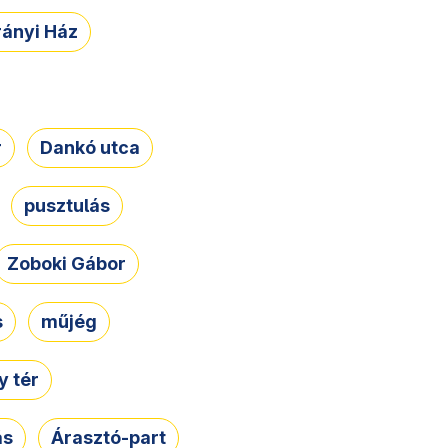
rányi Ház
r
Dankó utca
pusztulás
Zoboki Gábor
s
műjég
 tér
ás
Árasztó-part