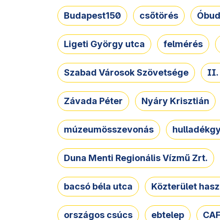
Budapest150
csőtörés
Óbud
Ligeti György utca
felmérés
Szabad Városok Szövetsége
II
Závada Péter
Nyáry Krisztián
múzeumösszevonás
hulladékgy
Duna Menti Regionális Vízmű Zrt.
bacsó béla utca
Közterület hasz
országos csúcs
ebtelep
CAF