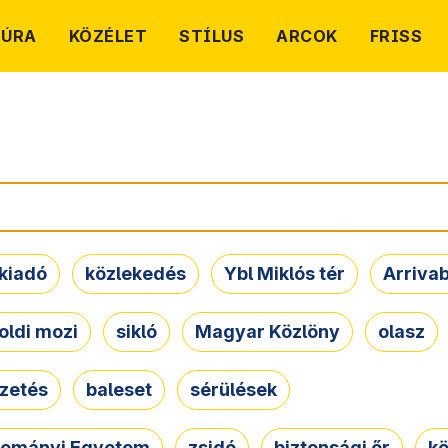
TÚRA
KÖZÉLET
STÍLUS
ARCOK
FRISS
kiadó
közlekedés
Ybl Miklós tér
Arriva
oldi mozi
sikló
Magyar Közlöny
olasz
ezetés
baleset
sérülések
dományi Egyetem
zsidó
biztonsági őr
kö