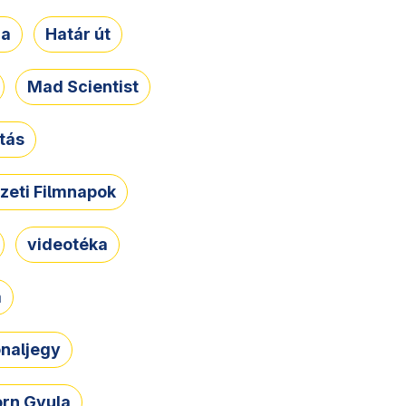
ja
Határ út
Mad Scientist
tás
zeti Filmnapok
videotéka
a
naljegy
rn Gyula