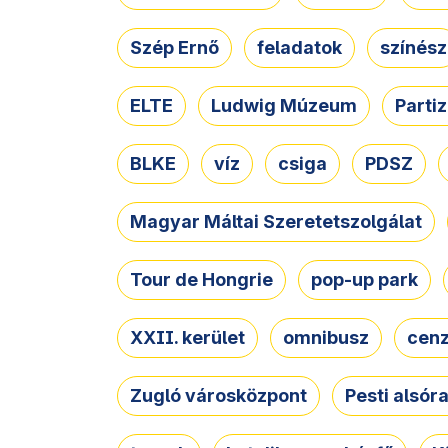
Szép Ernő
feladatok
színész
ELTE
Ludwig Múzeum
Parti
BLKE
víz
csiga
PDSZ
Magyar Máltai Szeretetszolgálat
Tour de Hongrie
pop-up park
XXII. kerület
omnibusz
cen
Zugló városközpont
Pesti alsór