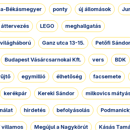
a-Békásmegyer
ponty
új állomások
Ju
áttervezés
LEGO
meghallgatás
. világháború
Ganz utca 13-15.
Petőfi Sándo
Budapest Vásárcsarnokai Kft.
vers
BDK
űjtő
egymillió
élhetőség
facsemete
kerékpár
Kereki Sándor
milkovics mátyá
nálat
hirdetés
befolyásolás
Podmanicky
 villamos
Megújul a Nagykörút
Kásás Tam