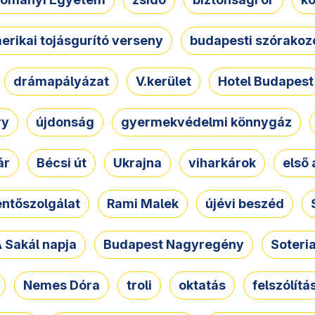
erikai tojásgurító verseny
budapesti szórakoz
drámapályázat
V.kerület
Hotel Budapest
ry
újdonság
gyermekvédelmi könnygáz
ár
Bécsi út
Ukrajna
viharkárok
első 
ntőszolgálat
Rami Malek
újévi beszéd
 Sakál napja
Budapest Nagyregény
Soteri
Nemes Dóra
troli
oktatás
felszólítá