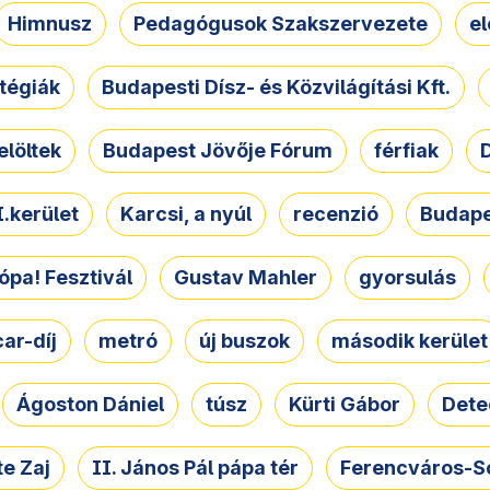
Himnusz
Pedagógusok Szakszervezete
e
atégiák
Budapesti Dísz- és Közvilágítási Kft.
elöltek
Budapest Jövője Fórum
férfiak
D
.kerület
Karcsi, a nyúl
recenzió
Budape
ópa! Fesztivál
Gustav Mahler
gyorsulás
ar-díj
metró
új buszok
második kerület
Ágoston Dániel
túsz
Kürti Gábor
Dete
e Zaj
II. János Pál pápa tér
Ferencváros-S