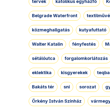
tervek
katolikus egyházfő
K
Belgrade Waterfront
textilművé
közmeghallgatás
kutyafuttató
Walter Katalin
fényfestés
M
sétálóutca
forgalomkorlátozás
eklektika
kisgyerekek
teqba
Bakáts tér
sni
sorozat
g
Örkény István Színház
vármegy