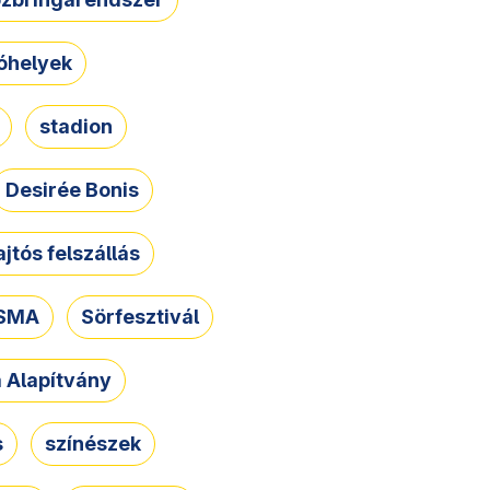
óhelyek
stadion
Desirée Bonis
ajtós felszállás
SMA
Sörfesztivál
a Alapítvány
s
színészek