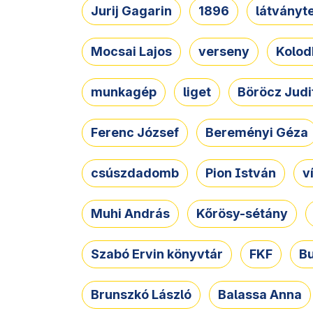
Jurij Gagarin
1896
látványt
Mocsai Lajos
verseny
Kolod
munkagép
liget
Böröcz Judi
Ferenc József
Bereményi Géza
csúszdadomb
Pion István
v
Muhi András
Kőrösy-sétány
Szabó Ervin könyvtár
FKF
B
Brunszkó László
Balassa Anna