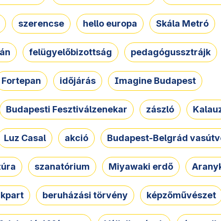
szerencse
hello europa
Skála Metró
zán
felügyelőbizottság
pedagógussztrájk
Fortepan
időjárás
Imagine Budapest
Budapesti Fesztiválzenekar
zászló
Kalau
Luz Casal
akció
Budapest-Belgrád vasútv
zúra
szanatórium
Miyawaki erdő
Arany
akpart
beruházási törvény
képzőművészet