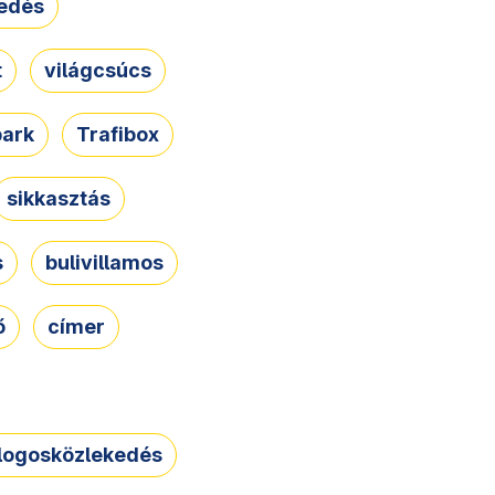
edés
t
világcsúcs
park
Trafibox
sikkasztás
s
bulivillamos
ő
címer
logosközlekedés