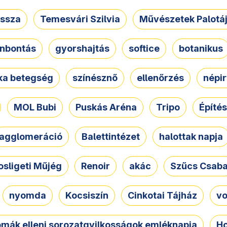
ssza
Temesvári Szilvia
Művészetek Palotá
nbontás
gyorshajtás
softice
botanikus
tka betegség
színésznő
ellenőrzés
népir
MOL Bubi
Puskás Aréna
Tripo
Építés
agglomeráció
Balettintézet
halottak napja
osligeti Műjég
Renoir
akác
Szűcs Csab
nyomda
Kocsiszín
Cinkotai Tájház
vo
omák elleni sorozatgyilkosságok emléknapja
Ho