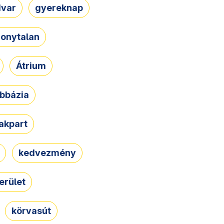
dvar
gyereknap
zonytalan
Átrium
bbázia
rakpart
kedvezmény
erület
körvasút