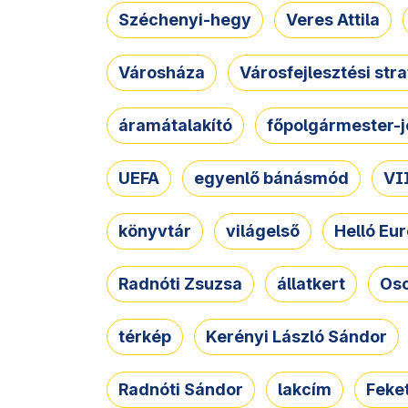
Széchenyi-hegy
Veres Attila
Városháza
Városfejlesztési str
áramátalakító
főpolgármester-j
UEFA
egyenlő bánásmód
VII
könyvtár
világelső
Helló Eur
Radnóti Zsuzsa
állatkert
Osc
térkép
Kerényi László Sándor
Radnóti Sándor
lakcím
Feket