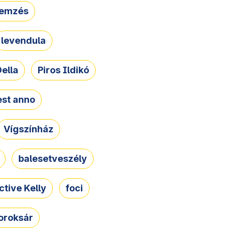
lemzés
levendula
ella
Piros Ildikó
st anno
Vígszínház
balesetveszély
ctive Kelly
foci
oroksár