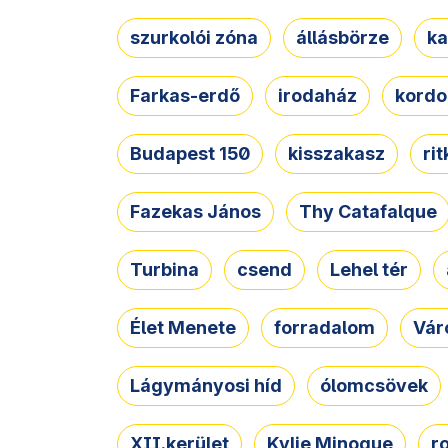
szurkolói zóna
állásbörze
ka
Farkas-erdő
irodaház
kordo
Budapest 150
kisszakasz
ri
Fazekas János
Thy Catafalque
Turbina
csend
Lehel tér
Élet Menete
forradalom
Vár
Lágymányosi híd
ólomcsövek
XII.kerület
Kylie Minogue
r