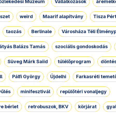
özlekedési Múzeum
Vállalkozások
áremelk
szet
weird
Maarif alapítvány
Tisza Pér
taozás
Berlinale
Városháza Téli Élmény
átyás Balázs Tamás
szociális gondoskodás
Süveg Márk Saiid
túlélőprogram
dönté
ll
Pálfi György
Újdelhi
Farkasréti temet
yűlés
minifesztivál
repülőtéri vonaljegy
e bérlet
retrobuszok, BKV
körjárat
gya