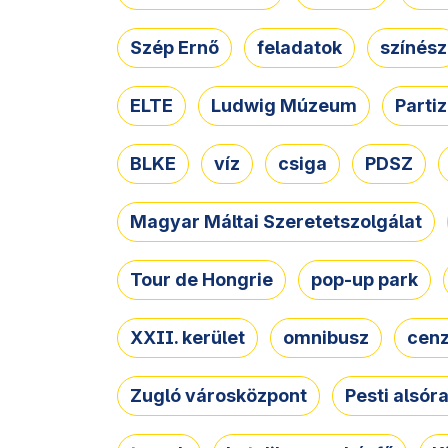
Szép Ernő
feladatok
színész
ELTE
Ludwig Múzeum
Parti
BLKE
víz
csiga
PDSZ
Magyar Máltai Szeretetszolgálat
Tour de Hongrie
pop-up park
XXII. kerület
omnibusz
cen
Zugló városközpont
Pesti alsór