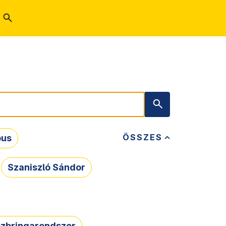
ÖSSZES
bus
Szaniszló Sándor
zbringarendszer