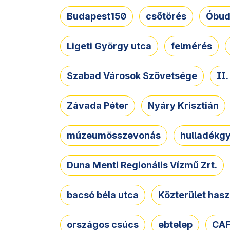
Budapest150
csőtörés
Óbud
Ligeti György utca
felmérés
Szabad Városok Szövetsége
II
Závada Péter
Nyáry Krisztián
múzeumösszevonás
hulladékgy
Duna Menti Regionális Vízmű Zrt.
bacsó béla utca
Közterület hasz
országos csúcs
ebtelep
CAF