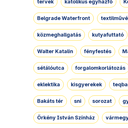
tervek
katolikus egyházfő
K
Belgrade Waterfront
textilművé
közmeghallgatás
kutyafuttató
Walter Katalin
fényfestés
M
sétálóutca
forgalomkorlátozás
eklektika
kisgyerekek
teqba
Bakáts tér
sni
sorozat
g
Örkény István Színház
vármegy