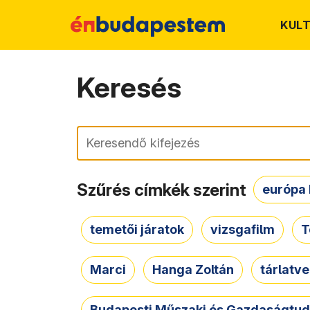
KUL
Keresés
Keresés
Szűrés címkék szerint
európa 
temetői járatok
vizsgafilm
T
Marci
Hanga Zoltán
tárlatv
Budapesti Műszaki és Gazdaságtu