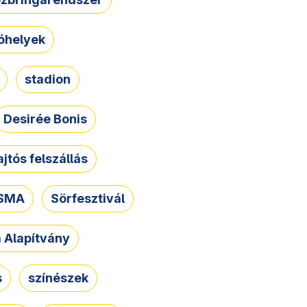
óhelyek
stadion
Desirée Bonis
ajtós felszállás
SMA
Sörfesztivál
a Alapítvány
s
színészek