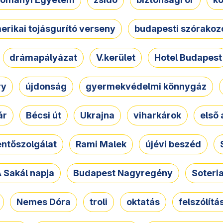
erikai tojásgurító verseny
budapesti szórakoz
drámapályázat
V.kerület
Hotel Budapest
ry
újdonság
gyermekvédelmi könnygáz
ár
Bécsi út
Ukrajna
viharkárok
első 
ntőszolgálat
Rami Malek
újévi beszéd
 Sakál napja
Budapest Nagyregény
Soteri
Nemes Dóra
troli
oktatás
felszólítá