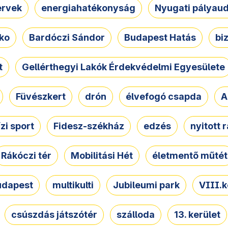
ervek
energiahatékonyság
Nyugati pályau
ko
Bardóczi Sándor
Budapest Hatás
bi
t
Gellérthegyi Lakók Érdekvédelmi Egyesülete
Füvészkert
drón
élvefogó csapda
A
ízi sport
Fidesz-székház
edzés
nyitott 
Rákóczi tér
Mobilitási Hét
életmentő műtét
udapest
multikulti
Jubileumi park
VIII.k
csúszdás játszótér
szálloda
13. kerület