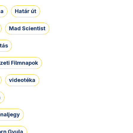
ja
Határ út
Mad Scientist
tás
zeti Filmnapok
videotéka
a
naljegy
rn Gyula