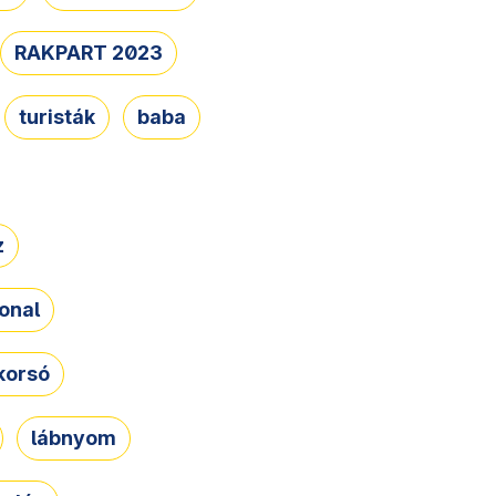
RAKPART 2023
turisták
baba
z
onal
korsó
lábnyom