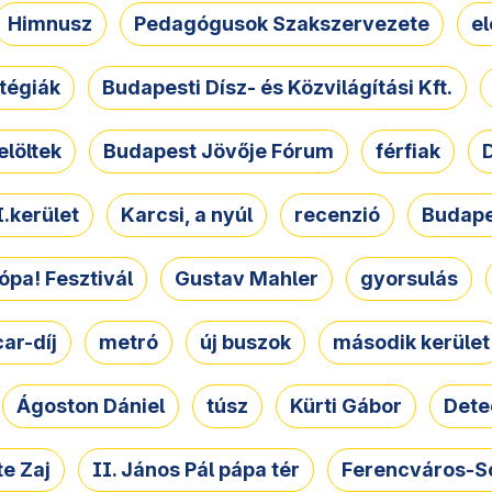
Himnusz
Pedagógusok Szakszervezete
e
atégiák
Budapesti Dísz- és Közvilágítási Kft.
elöltek
Budapest Jövője Fórum
férfiak
D
.kerület
Karcsi, a nyúl
recenzió
Budape
ópa! Fesztivál
Gustav Mahler
gyorsulás
ar-díj
metró
új buszok
második kerület
Ágoston Dániel
túsz
Kürti Gábor
Dete
e Zaj
II. János Pál pápa tér
Ferencváros-S