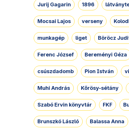
Jurij Gagarin
1896
látványt
Mocsai Lajos
verseny
Kolod
munkagép
liget
Böröcz Judi
Ferenc József
Bereményi Géza
csúszdadomb
Pion István
v
Muhi András
Kőrösy-sétány
Szabó Ervin könyvtár
FKF
B
Brunszkó László
Balassa Anna