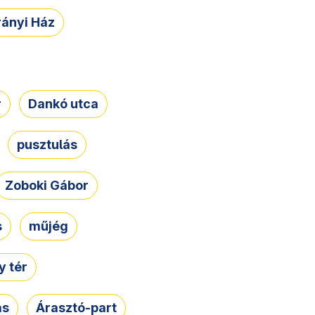
rányi Ház
r
Dankó utca
pusztulás
Zoboki Gábor
s
műjég
 tér
ás
Árasztó-part