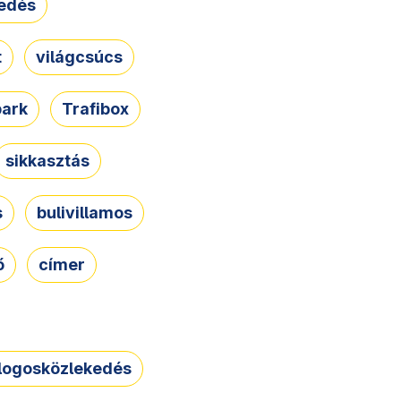
edés
t
világcsúcs
park
Trafibox
sikkasztás
s
bulivillamos
ő
címer
logosközlekedés