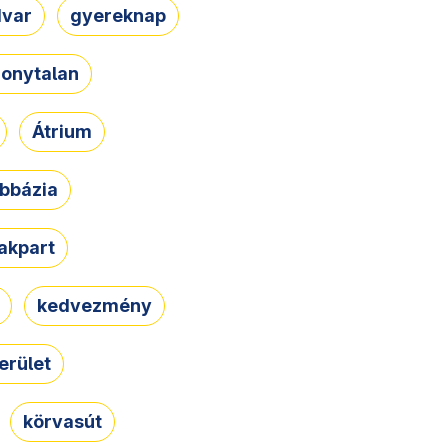
dvar
gyereknap
zonytalan
Átrium
bbázia
rakpart
kedvezmény
erület
körvasút