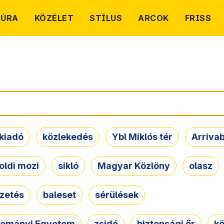
TÚRA
KÖZÉLET
STÍLUS
ARCOK
FRISS
kiadó
közlekedés
Ybl Miklós tér
Arriva
oldi mozi
sikló
Magyar Közlöny
olasz
ezetés
baleset
sérülések
dományi Egyetem
zsidó
biztonsági őr
kö