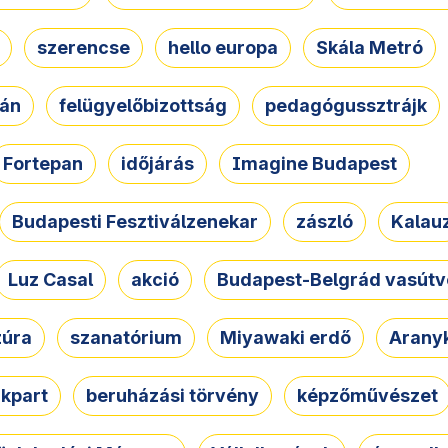
szerencse
hello europa
Skála Metró
zán
felügyelőbizottság
pedagógussztrájk
Fortepan
időjárás
Imagine Budapest
Budapesti Fesztiválzenekar
zászló
Kalau
Luz Casal
akció
Budapest-Belgrád vasútv
zúra
szanatórium
Miyawaki erdő
Arany
akpart
beruházási törvény
képzőművészet