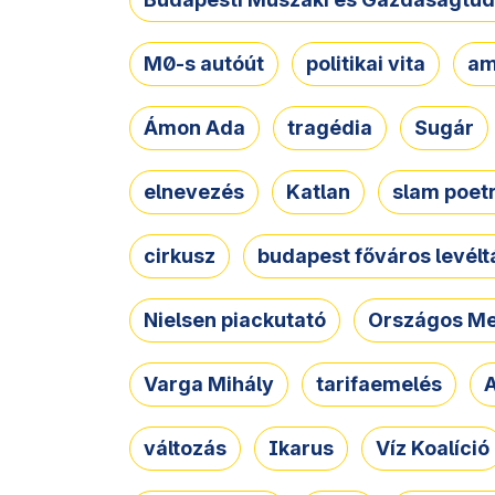
M0-s autóút
politikai vita
am
Ámon Ada
tragédia
Sugár
elnevezés
Katlan
slam poet
cirkusz
budapest főváros levélt
Nielsen piackutató
Országos Me
Varga Mihály
tarifaemelés
A
változás
Ikarus
Víz Koalíció