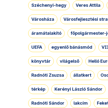
Széchenyi-hegy
Veres Attila
Városháza
Városfejlesztési str
áramátalakító
főpolgármester-j
UEFA
egyenlő bánásmód
VII
könyvtár
világelső
Helló Eur
Radnóti Zsuzsa
állatkert
Osc
térkép
Kerényi László Sándor
Radnóti Sándor
lakcím
Feket