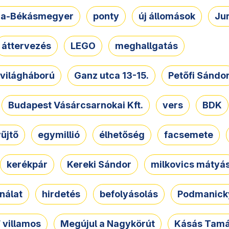
a-Békásmegyer
ponty
új állomások
Ju
áttervezés
LEGO
meghallgatás
. világháború
Ganz utca 13-15.
Petőfi Sándo
Budapest Vásárcsarnokai Kft.
vers
BDK
űjtő
egymillió
élhetőség
facsemete
kerékpár
Kereki Sándor
milkovics mátyá
nálat
hirdetés
befolyásolás
Podmanicky
 villamos
Megújul a Nagykörút
Kásás Tam