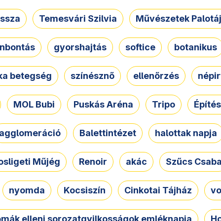
ssza
Temesvári Szilvia
Művészetek Palotá
nbontás
gyorshajtás
softice
botanikus
tka betegség
színésznő
ellenőrzés
népir
MOL Bubi
Puskás Aréna
Tripo
Építés
agglomeráció
Balettintézet
halottak napja
osligeti Műjég
Renoir
akác
Szűcs Csab
nyomda
Kocsiszín
Cinkotai Tájház
vo
omák elleni sorozatgyilkosságok emléknapja
Ho