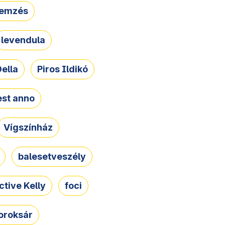
lemzés
levendula
ella
Piros Ildikó
st anno
Vígszínház
balesetveszély
ctive Kelly
foci
oroksár