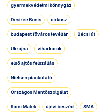
gyermekvédelmi könnygáz
Desirée Bonis
cirkusz
budapest főváros levéltár
Bécsi út
Ukrajna
viharkárok
első ajtós felszállás
Nielsen piackutató
Országos Mentőszolgálat
Rami Malek
újévi beszéd
SMA