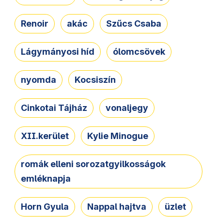
Renoir
akác
Szűcs Csaba
Lágymányosi híd
ólomcsövek
nyomda
Kocsiszín
Cinkotai Tájház
vonaljegy
XII.kerület
Kylie Minogue
romák elleni sorozatgyilkosságok
emléknapja
Horn Gyula
Nappal hajtva
üzlet