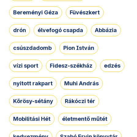
Bereményi Géza
Füvészkert
drón
élvefogó csapda
Abbázia
csúszdadomb
Pion István
vízi sport
Fidesz-székház
edzés
nyitott rakpart
Muhi András
Kőrösy-sétány
Rákóczi tér
Mobilitási Hét
életmentő műtét
kedvezmény
Szabó Ervin könyvtár