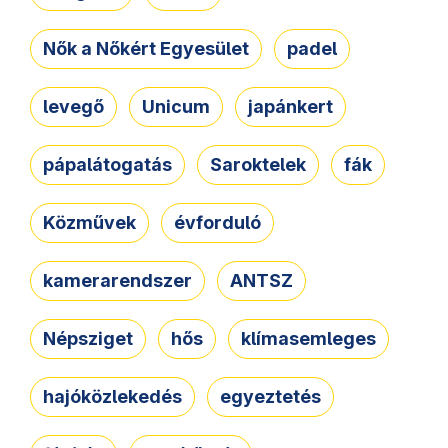
Nők a Nőkért Egyesület
padel
levegő
Unicum
japánkert
pápalátogatás
Saroktelek
fák
Közművek
évforduló
kamerarendszer
ANTSZ
Népsziget
hős
klímasemleges
hajóközlekedés
egyeztetés