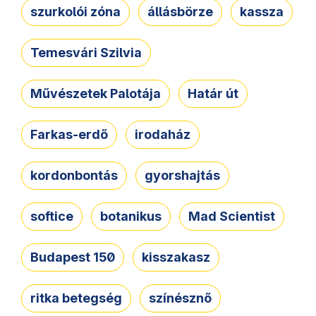
szurkolói zóna
állásbörze
kassza
Temesvári Szilvia
Művészetek Palotája
Határ út
Farkas-erdő
irodaház
kordonbontás
gyorshajtás
softice
botanikus
Mad Scientist
Budapest 150
kisszakasz
ritka betegség
színésznő