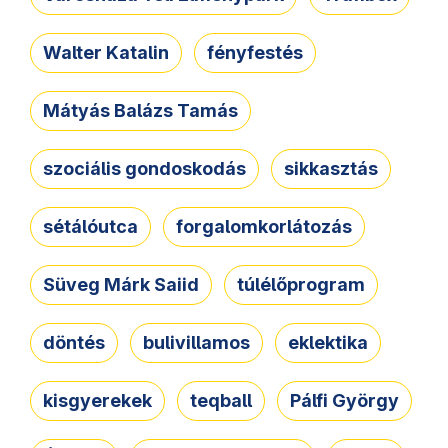
Walter Katalin
fényfestés
Mátyás Balázs Tamás
szociális gondoskodás
sikkasztás
sétálóutca
forgalomkorlátozás
Süveg Márk Saiid
túlélőprogram
döntés
bulivillamos
eklektika
kisgyerekek
teqball
Pálfi György