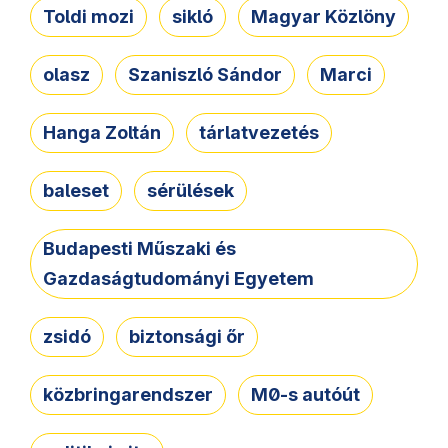
Toldi mozi
sikló
Magyar Közlöny
olasz
Szaniszló Sándor
Marci
Hanga Zoltán
tárlatvezetés
baleset
sérülések
Budapesti Műszaki és
Gazdaságtudományi Egyetem
zsidó
biztonsági őr
közbringarendszer
M0-s autóút