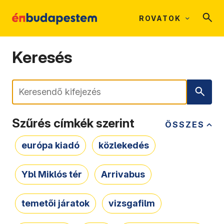
ROVATOK
Keresés
Keresés
Szűrés címkék szerint
ÖSSZES
európa kiadó
közlekedés
Ybl Miklós tér
Arrivabus
temetői járatok
vizsgafilm