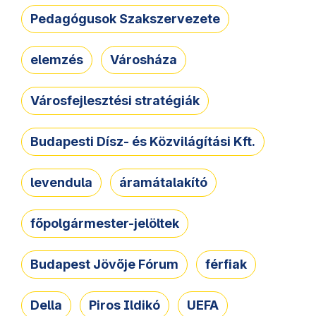
Pedagógusok Szakszervezete
elemzés
Városháza
Városfejlesztési stratégiák
Budapesti Dísz- és Közvilágítási Kft.
levendula
áramátalakító
főpolgármester-jelöltek
Budapest Jövője Fórum
férfiak
Della
Piros Ildikó
UEFA