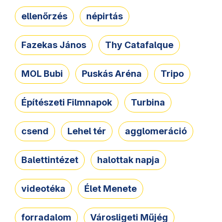
ellenőrzés
népirtás
Fazekas János
Thy Catafalque
MOL Bubi
Puskás Aréna
Tripo
Építészeti Filmnapok
Turbina
csend
Lehel tér
agglomeráció
Balettintézet
halottak napja
videotéka
Élet Menete
forradalom
Városligeti Műjég