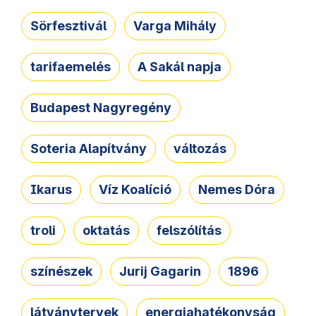
Sörfesztivál
Varga Mihály
tarifaemelés
A Sakál napja
Budapest Nagyregény
Soteria Alapítvány
változás
Ikarus
Víz Koalíció
Nemes Dóra
troli
oktatás
felszólítás
színészek
Jurij Gagarin
1896
látványtervek
energiahatékonyság