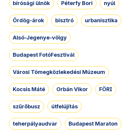
bírósági ülnök
Péterfy Bori
nyúl
Ördög-árok
bisztró
urbanisztika
Alsó-Jegenye-völgy
Budapest FotóFesztivál
Városi Tömegközlekedési Múzeum
Kocsis Máté
Orbán Vikor
FÖRI
szűrőbusz
útfelújítás
teherpályaudvar
Budapest Maraton