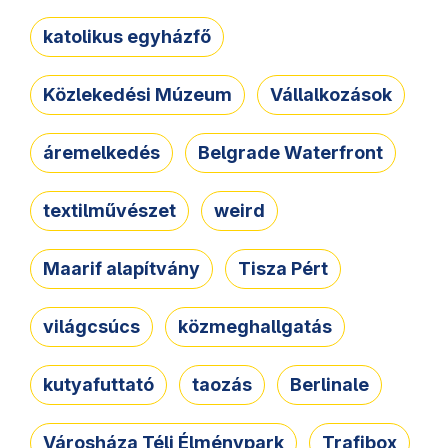
katolikus egyházfő
Közlekedési Múzeum
Vállalkozások
áremelkedés
Belgrade Waterfront
textilművészet
weird
Maarif alapítvány
Tisza Pért
világcsúcs
közmeghallgatás
kutyafuttató
taozás
Berlinale
Városháza Téli Élménypark
Trafibox