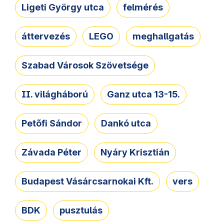
Ligeti György utca
felmérés
áttervezés
LEGO
meghallgatás
Szabad Városok Szövetsége
II. világháború
Ganz utca 13-15.
Petőfi Sándor
Dankó utca
Závada Péter
Nyáry Krisztián
Budapest Vásárcsarnokai Kft.
vers
BDK
pusztulás