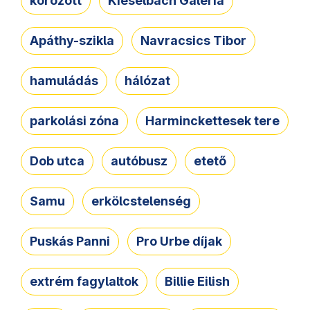
körözött
Kieselbach Galéria
Apáthy-szikla
Navracsics Tibor
hamuládás
hálózat
parkolási zóna
Harminckettesek tere
Dob utca
autóbusz
etető
Samu
erkölcstelenség
Puskás Panni
Pro Urbe díjak
extrém fagylaltok
Billie Eilish