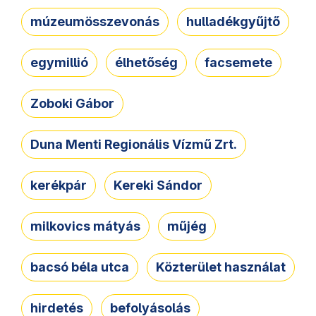
múzeumösszevonás
hulladékgyűjtő
egymillió
élhetőség
facsemete
Zoboki Gábor
Duna Menti Regionális Vízmű Zrt.
kerékpár
Kereki Sándor
milkovics mátyás
műjég
bacsó béla utca
Közterület használat
hirdetés
befolyásolás