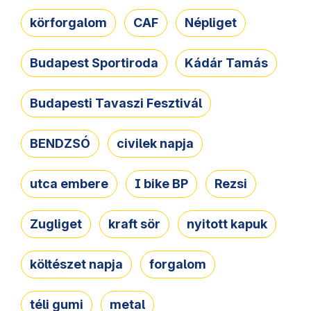
körforgalom
CAF
Népliget
Budapest Sportiroda
Kádár Tamás
Budapesti Tavaszi Fesztivál
BENDZSÓ
civilek napja
utca embere
I bike BP
Rezsi
Zugliget
kraft sör
nyitott kapuk
költészet napja
forgalom
téli gumi
metal