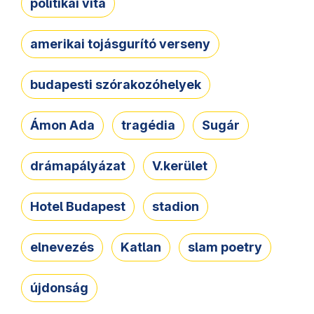
politikai vita
amerikai tojásgurító verseny
budapesti szórakozóhelyek
Ámon Ada
tragédia
Sugár
drámapályázat
V.kerület
Hotel Budapest
stadion
elnevezés
Katlan
slam poetry
újdonság