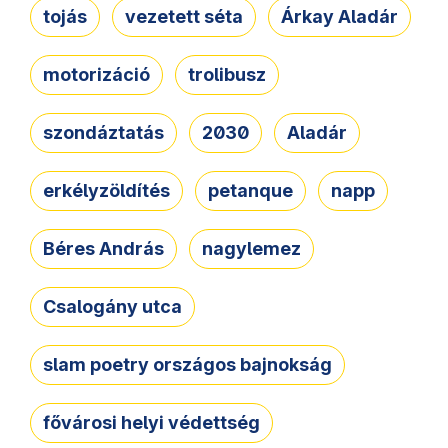
tojás
vezetett séta
Árkay Aladár
motorizáció
trolibusz
szondáztatás
2030
Aladár
erkélyzöldítés
petanque
napp
Béres András
nagylemez
Csalogány utca
slam poetry országos bajnokság
fővárosi helyi védettség