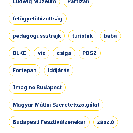
Ludwig Múzeum
Partizán
felügyelőbizottság
pedagógussztrájk
turisták
baba
BLKE
víz
csiga
PDSZ
Fortepan
időjárás
Imagine Budapest
Magyar Máltai Szeretetszolgálat
Budapesti Fesztiválzenekar
zászló