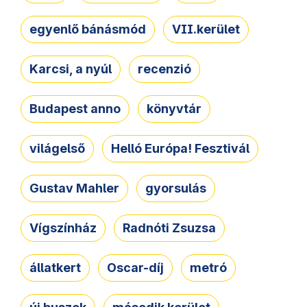
egyenlő bánásmód
VII.kerület
Karcsi, a nyúl
recenzió
Budapest anno
könyvtár
világelső
Helló Európa! Fesztivál
Gustav Mahler
gyorsulás
Vígszínház
Radnóti Zsuzsa
állatkert
Oscar-díj
metró