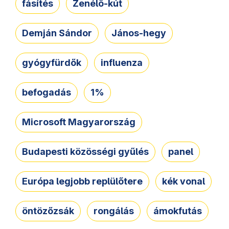
fásítés
Zenélő-kút
Demján Sándor
János-hegy
gyógyfürdők
influenza
befogadás
1%
Microsoft Magyarország
Budapesti közösségi gyűlés
panel
Európa legjobb replülőtere
kék vonal
öntözőzsák
rongálás
ámokfutás