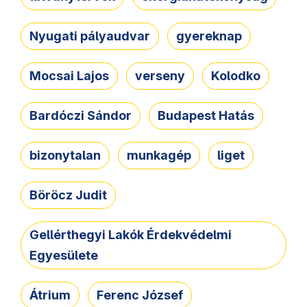
Nyugati pályaudvar
gyereknap
Mocsai Lajos
verseny
Kolodko
Bardóczi Sándor
Budapest Hatás
bizonytalan
munkagép
liget
Böröcz Judit
Gellérthegyi Lakók Érdekvédelmi
Egyesülete
Átrium
Ferenc József