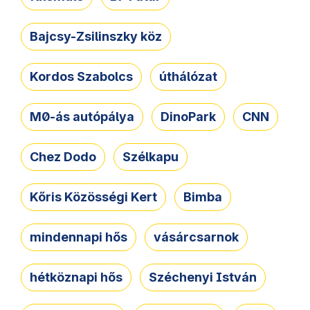
Bajcsy-Zsilinszky köz
Kordos Szabolcs
úthálózat
M0-ás autópálya
DinoPark
CNN
Chez Dodo
Szélkapu
Kőris Közösségi Kert
Bimba
mindennapi hős
vásárcsarnok
hétköznapi hős
Széchenyi István