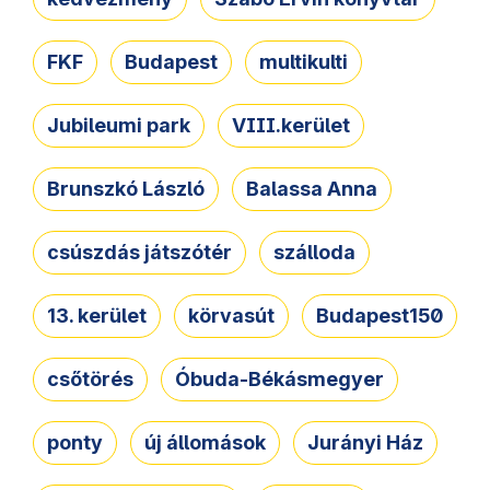
FKF
Budapest
multikulti
Jubileumi park
VIII.kerület
Brunszkó László
Balassa Anna
csúszdás játszótér
szálloda
13. kerület
körvasút
Budapest150
csőtörés
Óbuda-Békásmegyer
ponty
új állomások
Jurányi Ház