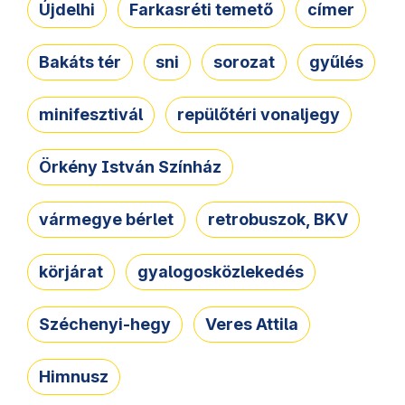
Újdelhi
Farkasréti temető
címer
Bakáts tér
sni
sorozat
gyűlés
minifesztivál
repülőtéri vonaljegy
Örkény István Színház
vármegye bérlet
retrobuszok, BKV
körjárat
gyalogosközlekedés
Széchenyi-hegy
Veres Attila
Himnusz