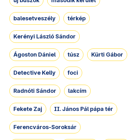
új buszok
második kerület
balesetveszély
térkép
Kerényi László Sándor
Ágoston Dániel
túsz
Kürti Gábor
Detective Kelly
foci
Radnóti Sándor
lakcím
Fekete Zaj
II. János Pál pápa tér
Ferencváros-Soroksár