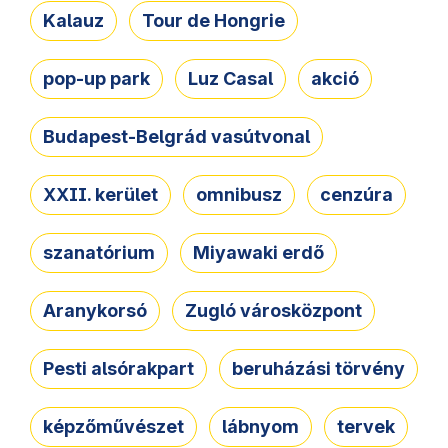
Kalauz
Tour de Hongrie
pop-up park
Luz Casal
akció
Budapest-Belgrád vasútvonal
XXII. kerület
omnibusz
cenzúra
szanatórium
Miyawaki erdő
Aranykorsó
Zugló városközpont
Pesti alsórakpart
beruházási törvény
képzőművészet
lábnyom
tervek