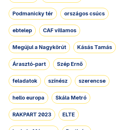
Podmanicky tér
országos csúcs
ebtelep
CAF villamos
Megújul a Nagykörút
Kásás Tamás
Árasztó-part
Szép Ernő
feladatok
színész
szerencse
hello europa
Skála Metró
RAKPART 2023
ELTE