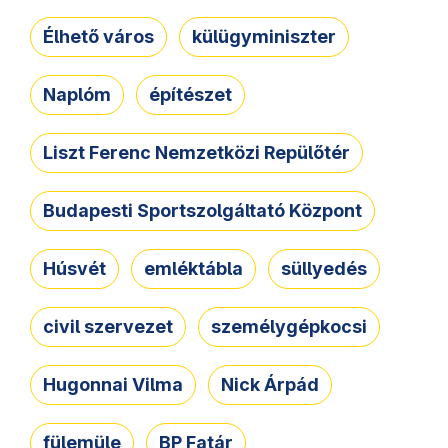
Élhető város
külügyminiszter
Naplóm
építészet
Liszt Ferenc Nemzetközi Repülőtér
Budapesti Sportszolgáltató Központ
Húsvét
emléktábla
süllyedés
civil szervezet
személygépkocsi
Hugonnai Vilma
Nick Árpád
fülemüle
BP Fatár