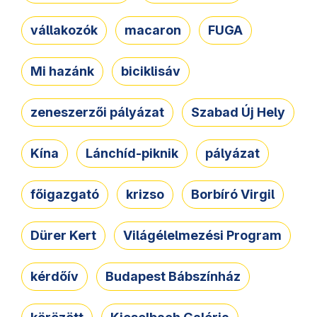
vállakozók
macaron
FUGA
Mi hazánk
biciklisáv
zeneszerzői pályázat
Szabad Új Hely
Kína
Lánchíd-piknik
pályázat
főigazgató
krizso
Borbíró Virgil
Dürer Kert
Világélelmezési Program
kérdőív
Budapest Bábszínház