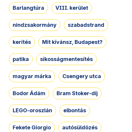
Barlangtúra
VIII. kerület
nindzsakormány
szabadstrand
kerítés
Mit kívánsz, Budapest?
patika
síkosságmentesítés
magyar márka
Csengery utca
Bodor Ádám
Bram Stoker-díj
LEGO-oroszlán
elbontás
Fekete Giorgio
autósüldözés