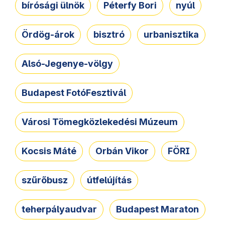
bírósági ülnök
Péterfy Bori
nyúl
Ördög-árok
bisztró
urbanisztika
Alsó-Jegenye-völgy
Budapest FotóFesztivál
Városi Tömegközlekedési Múzeum
Kocsis Máté
Orbán Vikor
FÖRI
szűrőbusz
útfelújítás
teherpályaudvar
Budapest Maraton