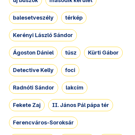
új buszok
második kerület
balesetveszély
térkép
Kerényi László Sándor
Ágoston Dániel
túsz
Kürti Gábor
Detective Kelly
foci
Radnóti Sándor
lakcím
Fekete Zaj
II. János Pál pápa tér
Ferencváros-Soroksár