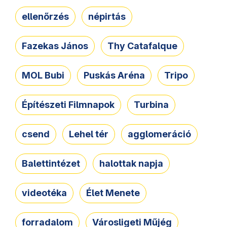
ellenőrzés
népirtás
Fazekas János
Thy Catafalque
MOL Bubi
Puskás Aréna
Tripo
Építészeti Filmnapok
Turbina
csend
Lehel tér
agglomeráció
Balettintézet
halottak napja
videotéka
Élet Menete
forradalom
Városligeti Műjég