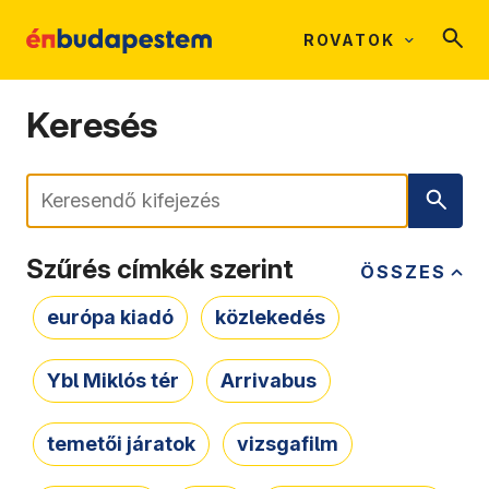
ROVATOK
Keresés
Keresés
Szűrés címkék szerint
ÖSSZES
európa kiadó
közlekedés
Ybl Miklós tér
Arrivabus
temetői járatok
vizsgafilm