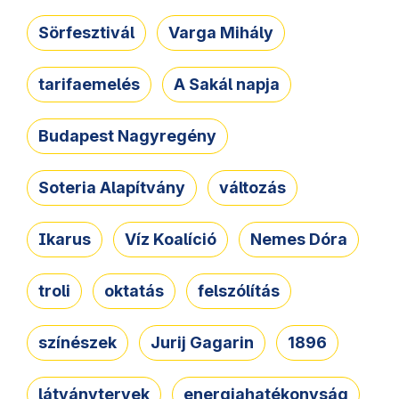
Sörfesztivál
Varga Mihály
tarifaemelés
A Sakál napja
Budapest Nagyregény
Soteria Alapítvány
változás
Ikarus
Víz Koalíció
Nemes Dóra
troli
oktatás
felszólítás
színészek
Jurij Gagarin
1896
látványtervek
energiahatékonyság