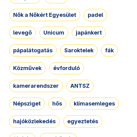
Nők a Nőkért Egyesület
padel
levegő
Unicum
japánkert
pápalátogatás
Saroktelek
fák
Közművek
évforduló
kamerarendszer
ANTSZ
Népsziget
hős
klímasemleges
hajóközlekedés
egyeztetés