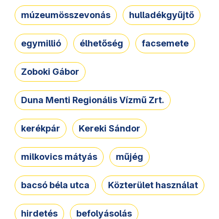
múzeumösszevonás
hulladékgyűjtő
egymillió
élhetőség
facsemete
Zoboki Gábor
Duna Menti Regionális Vízmű Zrt.
kerékpár
Kereki Sándor
milkovics mátyás
műjég
bacsó béla utca
Közterület használat
hirdetés
befolyásolás