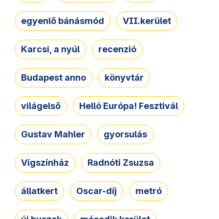
egyenlő bánásmód
VII.kerület
Karcsi, a nyúl
recenzió
Budapest anno
könyvtár
világelső
Helló Európa! Fesztivál
Gustav Mahler
gyorsulás
Vígszínház
Radnóti Zsuzsa
állatkert
Oscar-díj
metró