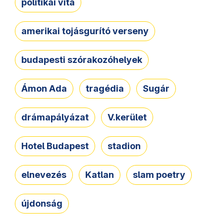
politikai vita
amerikai tojásgurító verseny
budapesti szórakozóhelyek
Ámon Ada
tragédia
Sugár
drámapályázat
V.kerület
Hotel Budapest
stadion
elnevezés
Katlan
slam poetry
újdonság