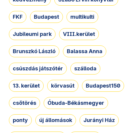
FKF
Budapest
multikulti
Jubileumi park
VIII.kerület
Brunszkó László
Balassa Anna
csúszdás játszótér
szálloda
13. kerület
körvasút
Budapest150
csőtörés
Óbuda-Békásmegyer
ponty
új állomások
Jurányi Ház