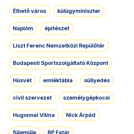
Élhető város
külügyminiszter
Naplóm
építészet
Liszt Ferenc Nemzetközi Repülőtér
Budapesti Sportszolgáltató Központ
Húsvét
emléktábla
süllyedés
civil szervezet
személygépkocsi
Hugonnai Vilma
Nick Árpád
fülemüle
BP Fatár