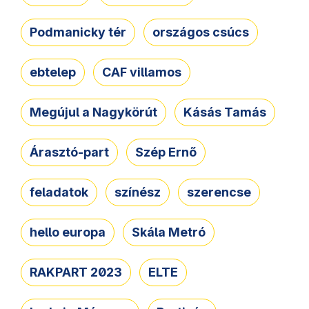
Podmanicky tér
országos csúcs
ebtelep
CAF villamos
Megújul a Nagykörút
Kásás Tamás
Árasztó-part
Szép Ernő
feladatok
színész
szerencse
hello europa
Skála Metró
RAKPART 2023
ELTE