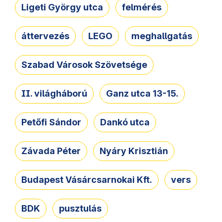
Ligeti György utca
felmérés
áttervezés
LEGO
meghallgatás
Szabad Városok Szövetsége
II. világháború
Ganz utca 13-15.
Petőfi Sándor
Dankó utca
Závada Péter
Nyáry Krisztián
Budapest Vásárcsarnokai Kft.
vers
BDK
pusztulás