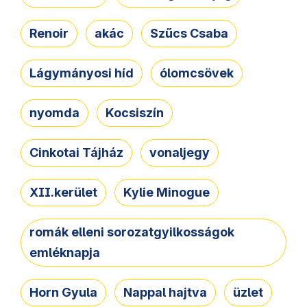
Renoir
akác
Szűcs Csaba
Lágymányosi híd
ólomcsövek
nyomda
Kocsiszín
Cinkotai Tájház
vonaljegy
XII.kerület
Kylie Minogue
romák elleni sorozatgyilkosságok
emléknapja
Horn Gyula
Nappal hajtva
üzlet