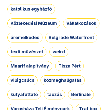
katolikus egyházfő
Közlekedési Múzeum
Vállalkozások
áremelkedés
Belgrade Waterfront
textilművészet
weird
Maarif alapítvány
Tisza Pért
világcsúcs
közmeghallgatás
kutyafuttató
taozás
Berlinale
Városháza Téli Élménypark
Trafibox