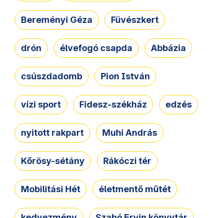
Bereményi Géza
Füvészkert
drón
élvefogó csapda
Abbázia
csúszdadomb
Pion István
vízi sport
Fidesz-székház
edzés
nyitott rakpart
Muhi András
Kőrösy-sétány
Rákóczi tér
Mobilitási Hét
életmentő műtét
kedvezmény
Szabó Ervin könyvtár