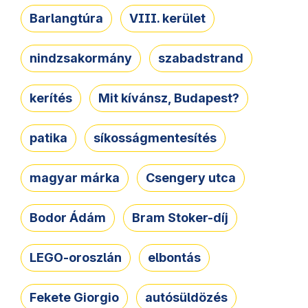
Barlangtúra
VIII. kerület
nindzsakormány
szabadstrand
kerítés
Mit kívánsz, Budapest?
patika
síkosságmentesítés
magyar márka
Csengery utca
Bodor Ádám
Bram Stoker-díj
LEGO-oroszlán
elbontás
Fekete Giorgio
autósüldözés