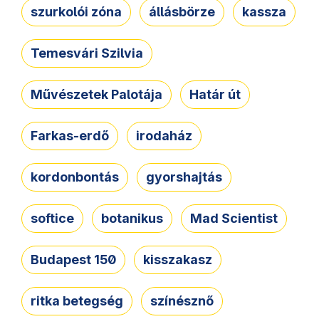
szurkolói zóna
állásbörze
kassza
Temesvári Szilvia
Művészetek Palotája
Határ út
Farkas-erdő
irodaház
kordonbontás
gyorshajtás
softice
botanikus
Mad Scientist
Budapest 150
kisszakasz
ritka betegség
színésznő