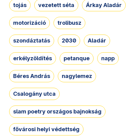
tojás
vezetett séta
Árkay Aladár
motorizáció
trolibusz
szondáztatás
2030
Aladár
erkélyzöldítés
petanque
napp
Béres András
nagylemez
Csalogány utca
slam poetry országos bajnokság
fővárosi helyi védettség