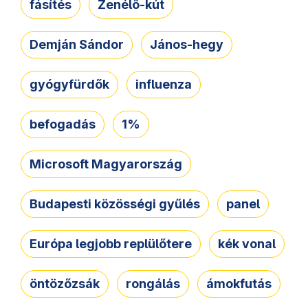
fásítés
Zenélő-kút
Demján Sándor
János-hegy
gyógyfürdők
influenza
befogadás
1%
Microsoft Magyarország
Budapesti közösségi gyűlés
panel
Európa legjobb replülőtere
kék vonal
öntözőzsák
rongálás
ámokfutás