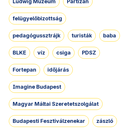
Ludwig Múzeum
Partizán
felügyelőbizottság
pedagógussztrájk
turisták
baba
BLKE
víz
csiga
PDSZ
Fortepan
időjárás
Imagine Budapest
Magyar Máltai Szeretetszolgálat
Budapesti Fesztiválzenekar
zászló