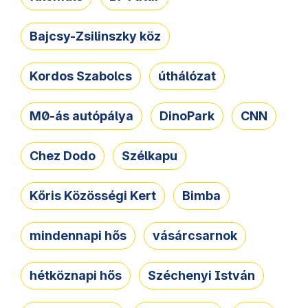
Bajcsy-Zsilinszky köz
Kordos Szabolcs
úthálózat
M0-ás autópálya
DinoPark
CNN
Chez Dodo
Szélkapu
Kőris Közösségi Kert
Bimba
mindennapi hős
vásárcsarnok
hétköznapi hős
Széchenyi István