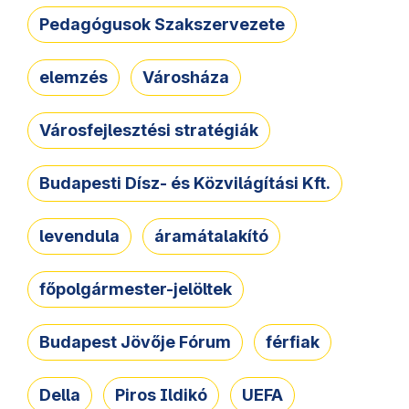
Pedagógusok Szakszervezete
elemzés
Városháza
Városfejlesztési stratégiák
Budapesti Dísz- és Közvilágítási Kft.
levendula
áramátalakító
főpolgármester-jelöltek
Budapest Jövője Fórum
férfiak
Della
Piros Ildikó
UEFA