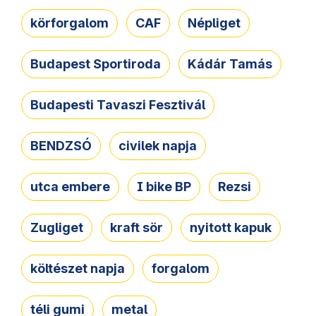
körforgalom
CAF
Népliget
Budapest Sportiroda
Kádár Tamás
Budapesti Tavaszi Fesztivál
BENDZSÓ
civilek napja
utca embere
I bike BP
Rezsi
Zugliget
kraft sör
nyitott kapuk
költészet napja
forgalom
téli gumi
metal