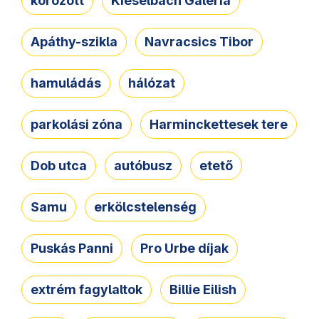
körözött
Kieselbach Galéria
Apáthy-szikla
Navracsics Tibor
hamuládás
hálózat
parkolási zóna
Harminckettesek tere
Dob utca
autóbusz
etető
Samu
erkölcstelenség
Puskás Panni
Pro Urbe díjak
extrém fagylaltok
Billie Eilish