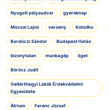
Nyugati pályaudvar
gyereknap
Mocsai Lajos
verseny
Kolodko
Bardóczi Sándor
Budapest Hatás
bizonytalan
munkagép
liget
Böröcz Judit
Gellérthegyi Lakók Érdekvédelmi
Egyesülete
Átrium
Ferenc József