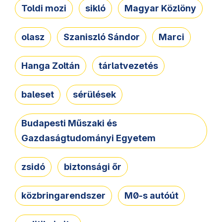
Toldi mozi
sikló
Magyar Közlöny
olasz
Szaniszló Sándor
Marci
Hanga Zoltán
tárlatvezetés
baleset
sérülések
Budapesti Műszaki és
Gazdaságtudományi Egyetem
zsidó
biztonsági őr
közbringarendszer
M0-s autóút