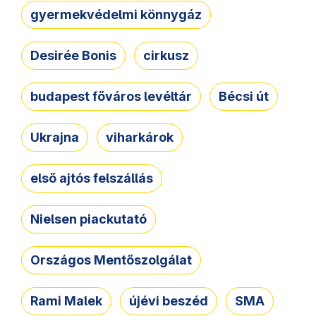
gyermekvédelmi könnygáz
Desirée Bonis
cirkusz
budapest főváros levéltár
Bécsi út
Ukrajna
viharkárok
első ajtós felszállás
Nielsen piackutató
Országos Mentőszolgálat
Rami Malek
újévi beszéd
SMA