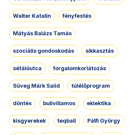
Walter Katalin
fényfestés
Mátyás Balázs Tamás
szociális gondoskodás
sikkasztás
sétálóutca
forgalomkorlátozás
Süveg Márk Saiid
túlélőprogram
döntés
bulivillamos
eklektika
kisgyerekek
teqball
Pálfi György