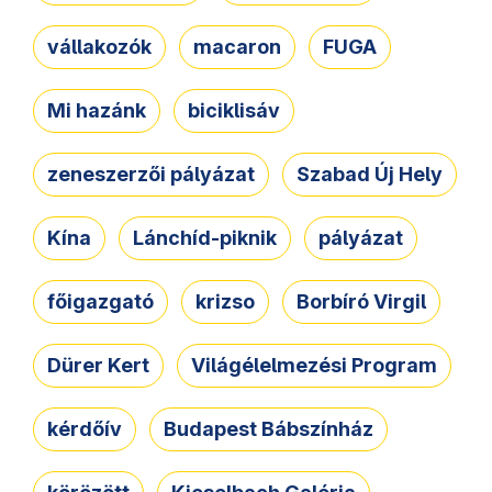
vállakozók
macaron
FUGA
Mi hazánk
biciklisáv
zeneszerzői pályázat
Szabad Új Hely
Kína
Lánchíd-piknik
pályázat
főigazgató
krizso
Borbíró Virgil
Dürer Kert
Világélelmezési Program
kérdőív
Budapest Bábszínház