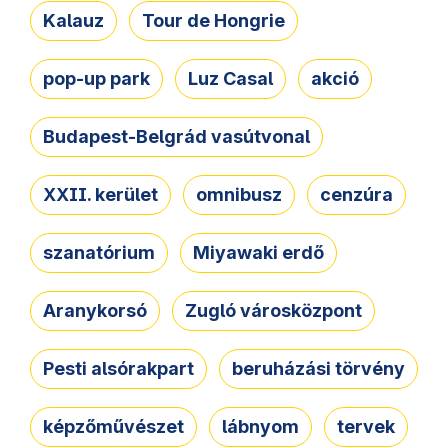
Kalauz
Tour de Hongrie
pop-up park
Luz Casal
akció
Budapest-Belgrád vasútvonal
XXII. kerület
omnibusz
cenzúra
szanatórium
Miyawaki erdő
Aranykorsó
Zugló városközpont
Pesti alsórakpart
beruházási törvény
képzőművészet
lábnyom
tervek