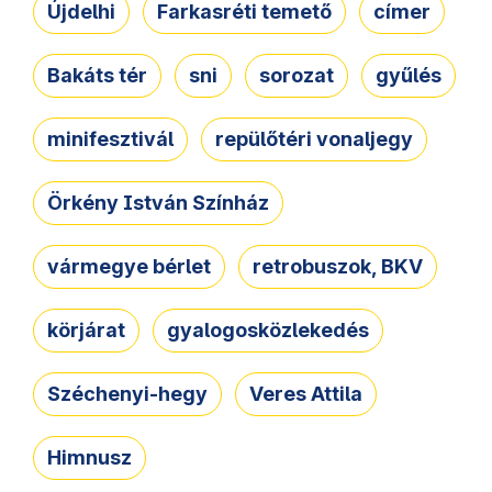
Újdelhi
Farkasréti temető
címer
Bakáts tér
sni
sorozat
gyűlés
minifesztivál
repülőtéri vonaljegy
Örkény István Színház
vármegye bérlet
retrobuszok, BKV
körjárat
gyalogosközlekedés
Széchenyi-hegy
Veres Attila
Himnusz