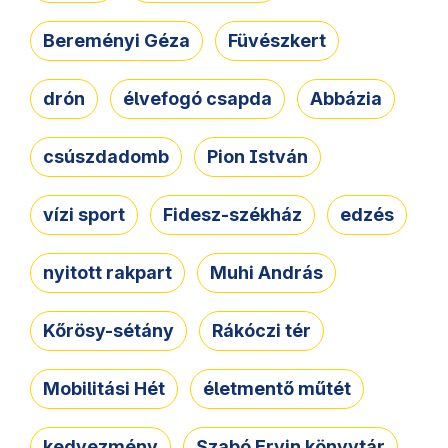
Bereményi Géza
Füvészkert
drón
élvefogó csapda
Abbázia
csúszdadomb
Pion István
vízi sport
Fidesz-székház
edzés
nyitott rakpart
Muhi András
Kőrösy-sétány
Rákóczi tér
Mobilitási Hét
életmentő műtét
kedvezmény
Szabó Ervin könyvtár