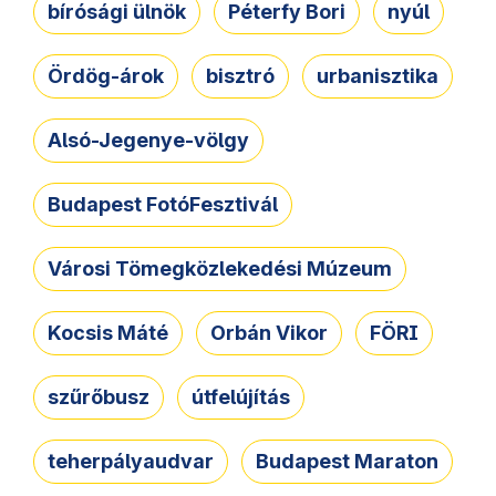
bírósági ülnök
Péterfy Bori
nyúl
Ördög-árok
bisztró
urbanisztika
Alsó-Jegenye-völgy
Budapest FotóFesztivál
Városi Tömegközlekedési Múzeum
Kocsis Máté
Orbán Vikor
FÖRI
szűrőbusz
útfelújítás
teherpályaudvar
Budapest Maraton