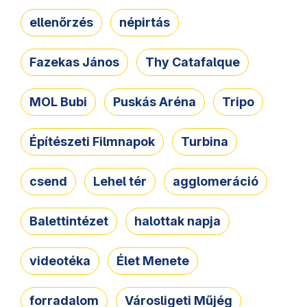
ellenőrzés
népirtás
Fazekas János
Thy Catafalque
MOL Bubi
Puskás Aréna
Tripo
Építészeti Filmnapok
Turbina
csend
Lehel tér
agglomeráció
Balettintézet
halottak napja
videotéka
Élet Menete
forradalom
Városligeti Műjég