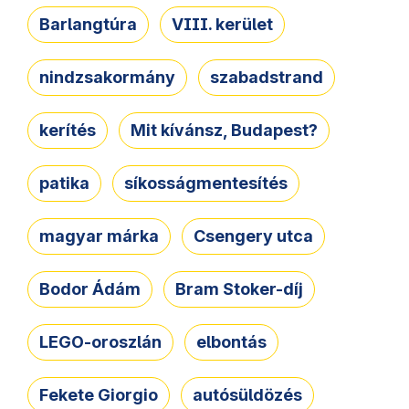
Barlangtúra
VIII. kerület
nindzsakormány
szabadstrand
kerítés
Mit kívánsz, Budapest?
patika
síkosságmentesítés
magyar márka
Csengery utca
Bodor Ádám
Bram Stoker-díj
LEGO-oroszlán
elbontás
Fekete Giorgio
autósüldözés