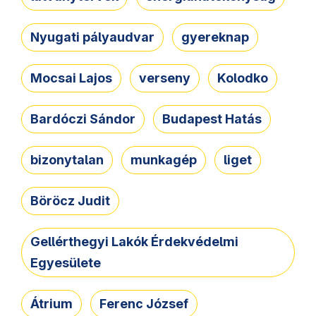
Nyugati pályaudvar
gyereknap
Mocsai Lajos
verseny
Kolodko
Bardóczi Sándor
Budapest Hatás
bizonytalan
munkagép
liget
Böröcz Judit
Gellérthegyi Lakók Érdekvédelmi
Egyesülete
Átrium
Ferenc József