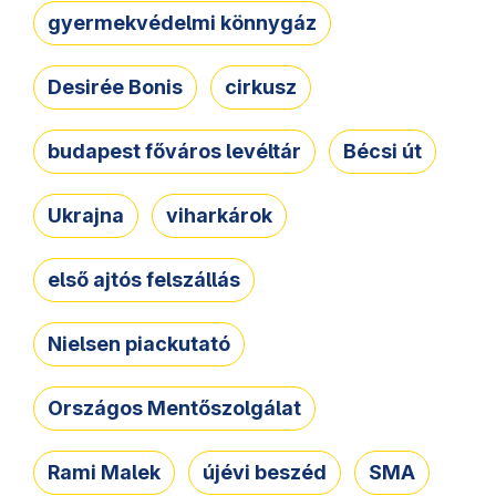
gyermekvédelmi könnygáz
Desirée Bonis
cirkusz
budapest főváros levéltár
Bécsi út
Ukrajna
viharkárok
első ajtós felszállás
Nielsen piackutató
Országos Mentőszolgálat
Rami Malek
újévi beszéd
SMA