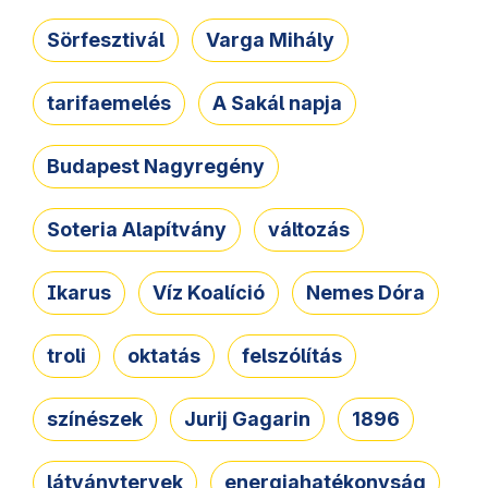
Sörfesztivál
Varga Mihály
tarifaemelés
A Sakál napja
Budapest Nagyregény
Soteria Alapítvány
változás
Ikarus
Víz Koalíció
Nemes Dóra
troli
oktatás
felszólítás
színészek
Jurij Gagarin
1896
látványtervek
energiahatékonyság