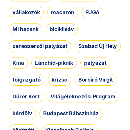
vállakozók
macaron
FUGA
Mi hazánk
biciklisáv
zeneszerzői pályázat
Szabad Új Hely
Kína
Lánchíd-piknik
pályázat
főigazgató
krizso
Borbíró Virgil
Dürer Kert
Világélelmezési Program
kérdőív
Budapest Bábszínház