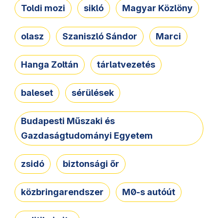
Toldi mozi
sikló
Magyar Közlöny
olasz
Szaniszló Sándor
Marci
Hanga Zoltán
tárlatvezetés
baleset
sérülések
Budapesti Műszaki és
Gazdaságtudományi Egyetem
zsidó
biztonsági őr
közbringarendszer
M0-s autóút