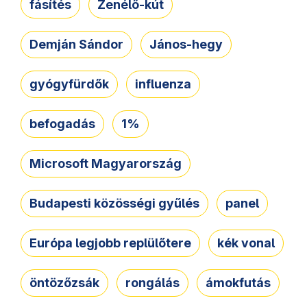
fásítés
Zenélő-kút
Demján Sándor
János-hegy
gyógyfürdők
influenza
befogadás
1%
Microsoft Magyarország
Budapesti közösségi gyűlés
panel
Európa legjobb replülőtere
kék vonal
öntözőzsák
rongálás
ámokfutás