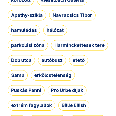
körözött
Kieselbach Galéria
Apáthy-szikla
Navracsics Tibor
hamuládás
hálózat
parkolási zóna
Harminckettesek tere
Dob utca
autóbusz
etető
Samu
erkölcstelenség
Puskás Panni
Pro Urbe díjak
extrém fagylaltok
Billie Eilish