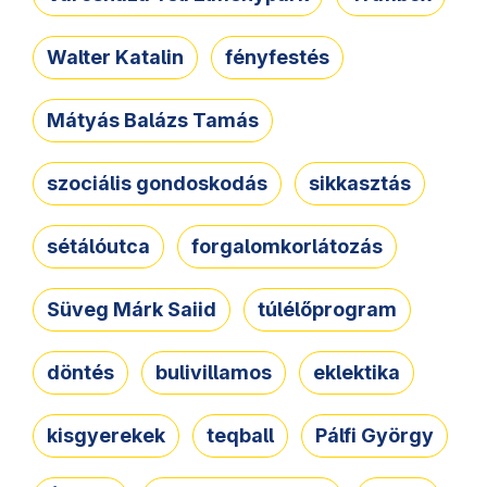
Walter Katalin
fényfestés
Mátyás Balázs Tamás
szociális gondoskodás
sikkasztás
sétálóutca
forgalomkorlátozás
Süveg Márk Saiid
túlélőprogram
döntés
bulivillamos
eklektika
kisgyerekek
teqball
Pálfi György