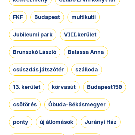
FKF
Budapest
multikulti
Jubileumi park
VIII.kerület
Brunszkó László
Balassa Anna
csúszdás játszótér
szálloda
13. kerület
körvasút
Budapest150
csőtörés
Óbuda-Békásmegyer
ponty
új állomások
Jurányi Ház