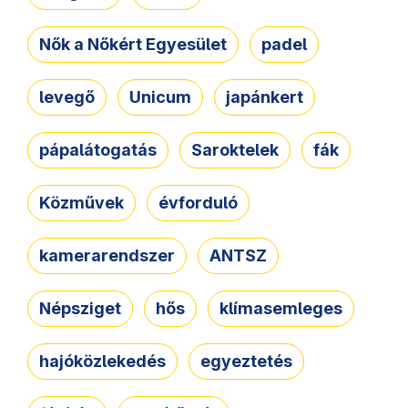
Nők a Nőkért Egyesület
padel
levegő
Unicum
japánkert
pápalátogatás
Saroktelek
fák
Közművek
évforduló
kamerarendszer
ANTSZ
Népsziget
hős
klímasemleges
hajóközlekedés
egyeztetés