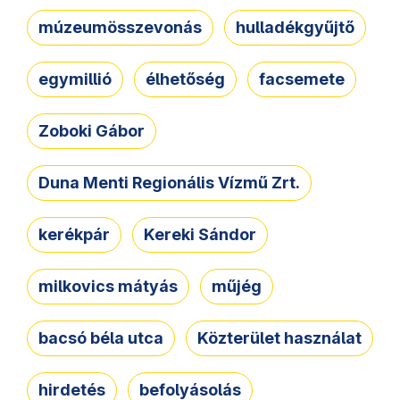
múzeumösszevonás
hulladékgyűjtő
egymillió
élhetőség
facsemete
Zoboki Gábor
Duna Menti Regionális Vízmű Zrt.
kerékpár
Kereki Sándor
milkovics mátyás
műjég
bacsó béla utca
Közterület használat
hirdetés
befolyásolás