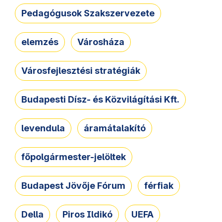
Pedagógusok Szakszervezete
elemzés
Városháza
Városfejlesztési stratégiák
Budapesti Dísz- és Közvilágítási Kft.
levendula
áramátalakító
főpolgármester-jelöltek
Budapest Jövője Fórum
férfiak
Della
Piros Ildikó
UEFA