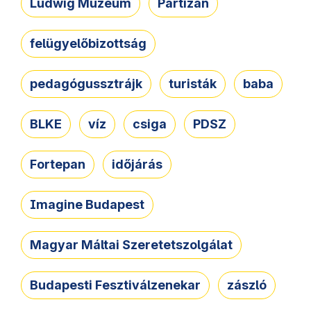
Ludwig Múzeum
Partizán
felügyelőbizottság
pedagógussztrájk
turisták
baba
BLKE
víz
csiga
PDSZ
Fortepan
időjárás
Imagine Budapest
Magyar Máltai Szeretetszolgálat
Budapesti Fesztiválzenekar
zászló