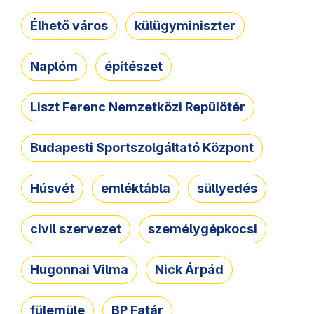
Élhető város
külügyminiszter
Naplóm
építészet
Liszt Ferenc Nemzetközi Repülőtér
Budapesti Sportszolgáltató Központ
Húsvét
emléktábla
süllyedés
civil szervezet
személygépkocsi
Hugonnai Vilma
Nick Árpád
fülemüle
BP Fatár