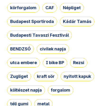
körforgalom
CAF
Népliget
Budapest Sportiroda
Kádár Tamás
Budapesti Tavaszi Fesztivál
BENDZSÓ
civilek napja
utca embere
I bike BP
Rezsi
Zugliget
kraft sör
nyitott kapuk
költészet napja
forgalom
téli gumi
metal