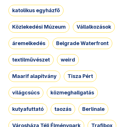
katolikus egyházfő
Közlekedési Múzeum
Vállalkozások
áremelkedés
Belgrade Waterfront
textilművészet
weird
Maarif alapítvány
Tisza Pért
világcsúcs
közmeghallgatás
kutyafuttató
taozás
Berlinale
Városháza Téli Élménypark
Trafibox