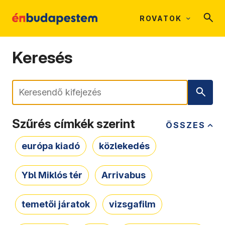
ROVATOK
Keresés
Keresés
Szűrés címkék szerint
ÖSSZES
európa kiadó
közlekedés
Ybl Miklós tér
Arrivabus
temetői járatok
vizsgafilm