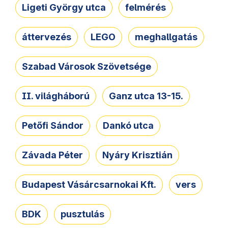
Ligeti György utca
felmérés
áttervezés
LEGO
meghallgatás
Szabad Városok Szövetsége
II. világháború
Ganz utca 13-15.
Petőfi Sándor
Dankó utca
Závada Péter
Nyáry Krisztián
Budapest Vásárcsarnokai Kft.
vers
BDK
pusztulás