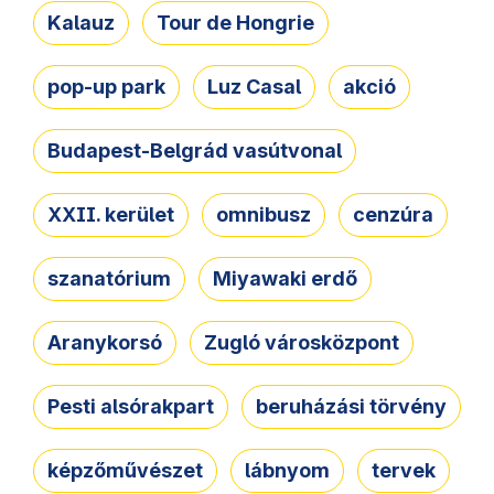
Kalauz
Tour de Hongrie
pop-up park
Luz Casal
akció
Budapest-Belgrád vasútvonal
XXII. kerület
omnibusz
cenzúra
szanatórium
Miyawaki erdő
Aranykorsó
Zugló városközpont
Pesti alsórakpart
beruházási törvény
képzőművészet
lábnyom
tervek