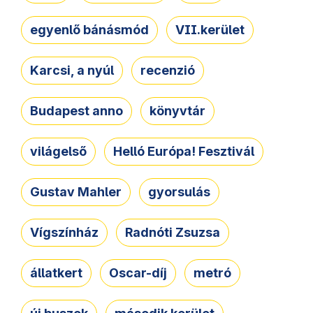
egyenlő bánásmód
VII.kerület
Karcsi, a nyúl
recenzió
Budapest anno
könyvtár
világelső
Helló Európa! Fesztivál
Gustav Mahler
gyorsulás
Vígszínház
Radnóti Zsuzsa
állatkert
Oscar-díj
metró