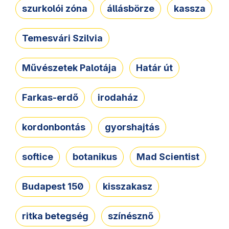
szurkolói zóna
állásbörze
kassza
Temesvári Szilvia
Művészetek Palotája
Határ út
Farkas-erdő
irodaház
kordonbontás
gyorshajtás
softice
botanikus
Mad Scientist
Budapest 150
kisszakasz
ritka betegség
színésznő