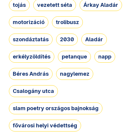
tojás
vezetett séta
Árkay Aladár
motorizáció
trolibusz
szondáztatás
2030
Aladár
erkélyzöldítés
petanque
napp
Béres András
nagylemez
Csalogány utca
slam poetry országos bajnokság
fővárosi helyi védettség