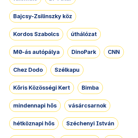
Bajcsy-Zsilinszky köz
Kordos Szabolcs
úthálózat
M0-ás autópálya
DinoPark
CNN
Chez Dodo
Szélkapu
Kőris Közösségi Kert
Bimba
mindennapi hős
vásárcsarnok
hétköznapi hős
Széchenyi István