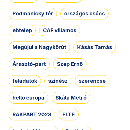
Podmanicky tér
országos csúcs
ebtelep
CAF villamos
Megújul a Nagykörút
Kásás Tamás
Árasztó-part
Szép Ernő
feladatok
színész
szerencse
hello europa
Skála Metró
RAKPART 2023
ELTE