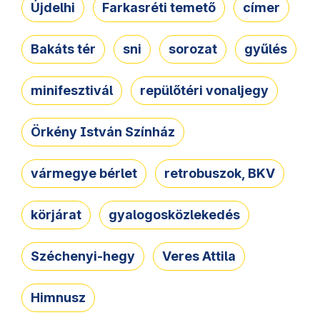
Újdelhi
Farkasréti temető
címer
Bakáts tér
sni
sorozat
gyűlés
minifesztivál
repülőtéri vonaljegy
Örkény István Színház
vármegye bérlet
retrobuszok, BKV
körjárat
gyalogosközlekedés
Széchenyi-hegy
Veres Attila
Himnusz