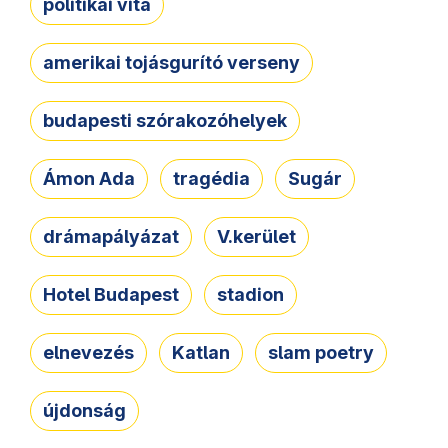
politikai vita
amerikai tojásgurító verseny
budapesti szórakozóhelyek
Ámon Ada
tragédia
Sugár
drámapályázat
V.kerület
Hotel Budapest
stadion
elnevezés
Katlan
slam poetry
újdonság