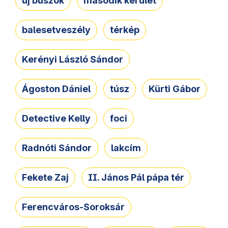
új buszok
második kerület
balesetveszély
térkép
Kerényi László Sándor
Ágoston Dániel
túsz
Kürti Gábor
Detective Kelly
foci
Radnóti Sándor
lakcím
Fekete Zaj
II. János Pál pápa tér
Ferencváros-Soroksár