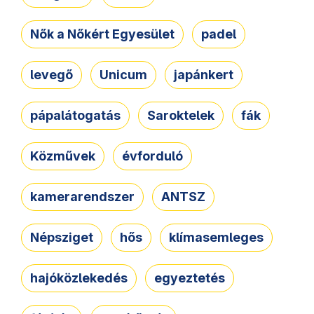
Nők a Nőkért Egyesület
padel
levegő
Unicum
japánkert
pápalátogatás
Saroktelek
fák
Közművek
évforduló
kamerarendszer
ANTSZ
Népsziget
hős
klímasemleges
hajóközlekedés
egyeztetés