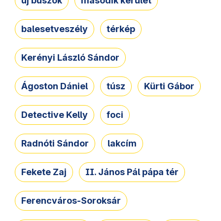
új buszok
második kerület
balesetveszély
térkép
Kerényi László Sándor
Ágoston Dániel
túsz
Kürti Gábor
Detective Kelly
foci
Radnóti Sándor
lakcím
Fekete Zaj
II. János Pál pápa tér
Ferencváros-Soroksár