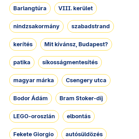
Barlangtúra
VIII. kerület
nindzsakormány
szabadstrand
kerítés
Mit kívánsz, Budapest?
patika
síkosságmentesítés
magyar márka
Csengery utca
Bodor Ádám
Bram Stoker-díj
LEGO-oroszlán
elbontás
Fekete Giorgio
autósüldözés