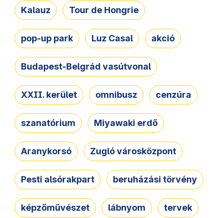
Kalauz
Tour de Hongrie
pop-up park
Luz Casal
akció
Budapest-Belgrád vasútvonal
XXII. kerület
omnibusz
cenzúra
szanatórium
Miyawaki erdő
Aranykorsó
Zugló városközpont
Pesti alsórakpart
beruházási törvény
képzőművészet
lábnyom
tervek