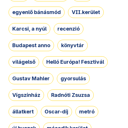
egyenlő bánásmód
VII.kerület
Karcsi, a nyúl
recenzió
Budapest anno
könyvtár
világelső
Helló Európa! Fesztivál
Gustav Mahler
gyorsulás
Vígszínház
Radnóti Zsuzsa
állatkert
Oscar-díj
metró