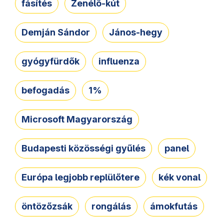
fásítés
Zenélő-kút
Demján Sándor
János-hegy
gyógyfürdők
influenza
befogadás
1%
Microsoft Magyarország
Budapesti közösségi gyűlés
panel
Európa legjobb replülőtere
kék vonal
öntözőzsák
rongálás
ámokfutás