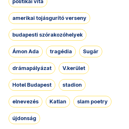
politikai vita
amerikai tojásgurító verseny
budapesti szórakozóhelyek
Ámon Ada
tragédia
Sugár
drámapályázat
V.kerület
Hotel Budapest
stadion
elnevezés
Katlan
slam poetry
újdonság