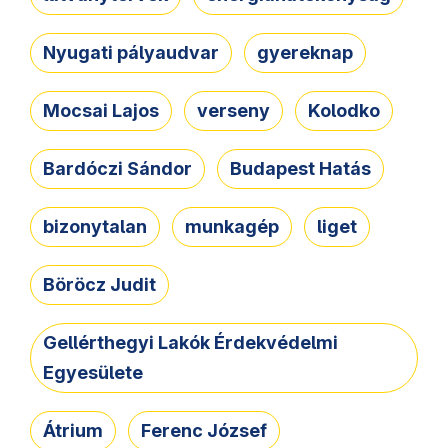
Nyugati pályaudvar
gyereknap
Mocsai Lajos
verseny
Kolodko
Bardóczi Sándor
Budapest Hatás
bizonytalan
munkagép
liget
Böröcz Judit
Gellérthegyi Lakók Érdekvédelmi
Egyesülete
Átrium
Ferenc József