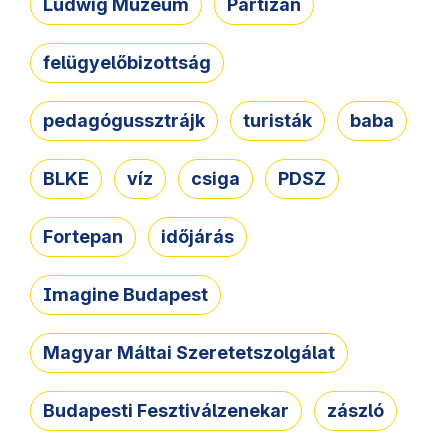
Ludwig Múzeum
Partizán
felügyelőbizottság
pedagógussztrájk
turisták
baba
BLKE
víz
csiga
PDSZ
Fortepan
időjárás
Imagine Budapest
Magyar Máltai Szeretetszolgálat
Budapesti Fesztiválzenekar
zászló