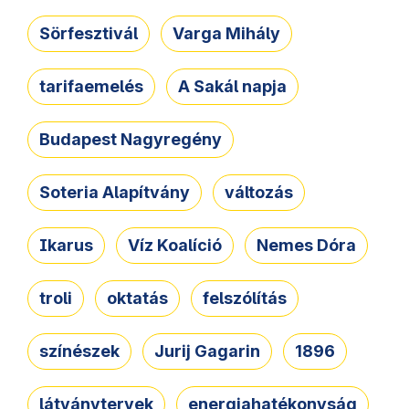
Sörfesztivál
Varga Mihály
tarifaemelés
A Sakál napja
Budapest Nagyregény
Soteria Alapítvány
változás
Ikarus
Víz Koalíció
Nemes Dóra
troli
oktatás
felszólítás
színészek
Jurij Gagarin
1896
látványtervek
energiahatékonyság