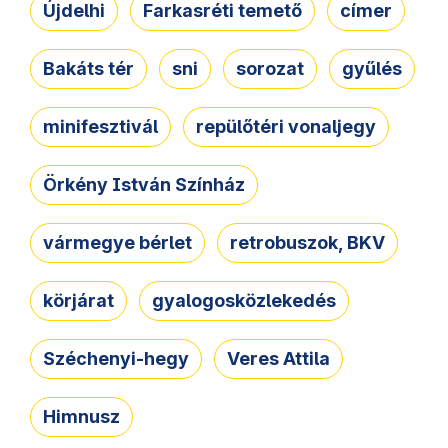
Újdelhi
Farkasréti temető
címer
Bakáts tér
sni
sorozat
gyűlés
minifesztivál
repülőtéri vonaljegy
Örkény István Színház
vármegye bérlet
retrobuszok, BKV
körjárat
gyalogosközlekedés
Széchenyi-hegy
Veres Attila
Himnusz