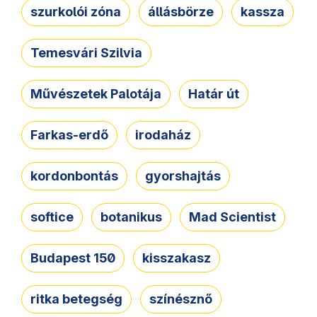
szurkolói zóna
állásbörze
kassza
Temesvári Szilvia
Művészetek Palotája
Határ út
Farkas-erdő
irodaház
kordonbontás
gyorshajtás
softice
botanikus
Mad Scientist
Budapest 150
kisszakasz
ritka betegség
színésznő