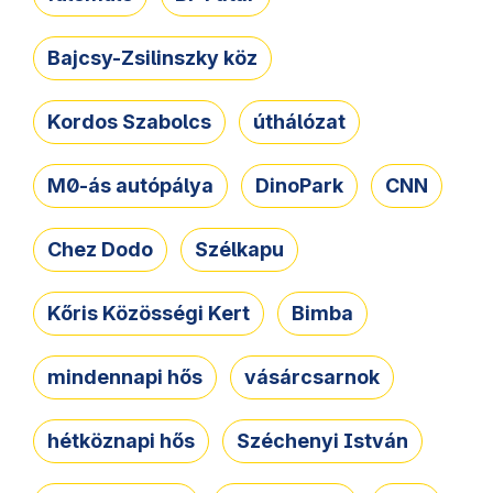
Bajcsy-Zsilinszky köz
Kordos Szabolcs
úthálózat
M0-ás autópálya
DinoPark
CNN
Chez Dodo
Szélkapu
Kőris Közösségi Kert
Bimba
mindennapi hős
vásárcsarnok
hétköznapi hős
Széchenyi István