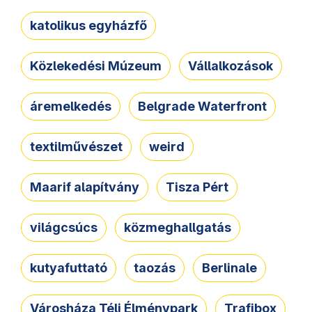
katolikus egyházfő
Közlekedési Múzeum
Vállalkozások
áremelkedés
Belgrade Waterfront
textilművészet
weird
Maarif alapítvány
Tisza Pért
világcsúcs
közmeghallgatás
kutyafuttató
taozás
Berlinale
Városháza Téli Élménypark
Trafibox