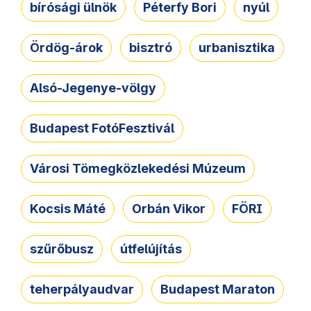
bírósági ülnök
Péterfy Bori
nyúl
Ördög-árok
bisztró
urbanisztika
Alsó-Jegenye-völgy
Budapest FotóFesztivál
Városi Tömegközlekedési Múzeum
Kocsis Máté
Orbán Vikor
FÖRI
szűrőbusz
útfelújítás
teherpályaudvar
Budapest Maraton