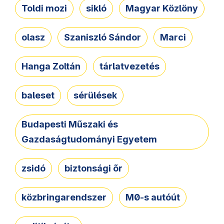
Toldi mozi
sikló
Magyar Közlöny
olasz
Szaniszló Sándor
Marci
Hanga Zoltán
tárlatvezetés
baleset
sérülések
Budapesti Műszaki és
Gazdaságtudományi Egyetem
zsidó
biztonsági őr
közbringarendszer
M0-s autóút