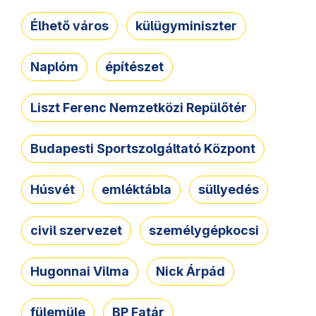
Élhető város
külügyminiszter
Naplóm
építészet
Liszt Ferenc Nemzetközi Repülőtér
Budapesti Sportszolgáltató Központ
Húsvét
emléktábla
süllyedés
civil szervezet
személygépkocsi
Hugonnai Vilma
Nick Árpád
fülemüle
BP Fatár