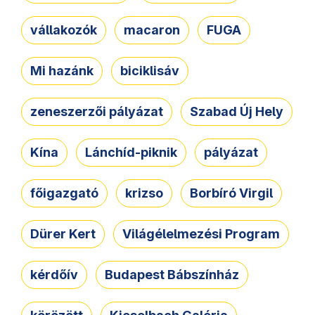
vállakozók
macaron
FUGA
Mi hazánk
biciklisáv
zeneszerzői pályázat
Szabad Új Hely
Kína
Lánchíd-piknik
pályázat
főigazgató
krizso
Borbíró Virgil
Dürer Kert
Világélelmezési Program
kérdőív
Budapest Bábszínház