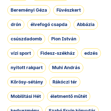
Bereményi Géza
Füvészkert
drón
élvefogó csapda
Abbázia
csúszdadomb
Pion István
vízi sport
Fidesz-székház
edzés
nyitott rakpart
Muhi András
Kőrösy-sétány
Rákóczi tér
Mobilitási Hét
életmentő műtét
kedvezmény
Szabó Ervin könyvtár