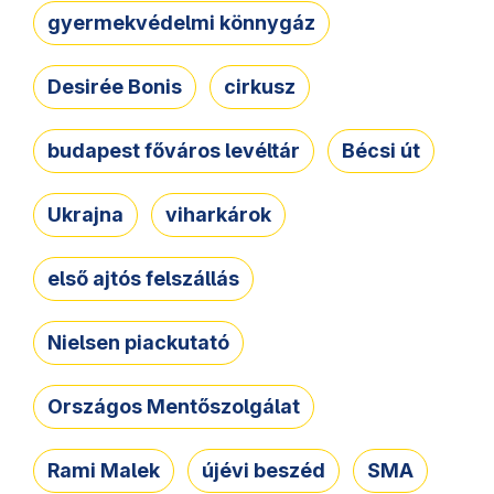
gyermekvédelmi könnygáz
Desirée Bonis
cirkusz
budapest főváros levéltár
Bécsi út
Ukrajna
viharkárok
első ajtós felszállás
Nielsen piackutató
Országos Mentőszolgálat
Rami Malek
újévi beszéd
SMA