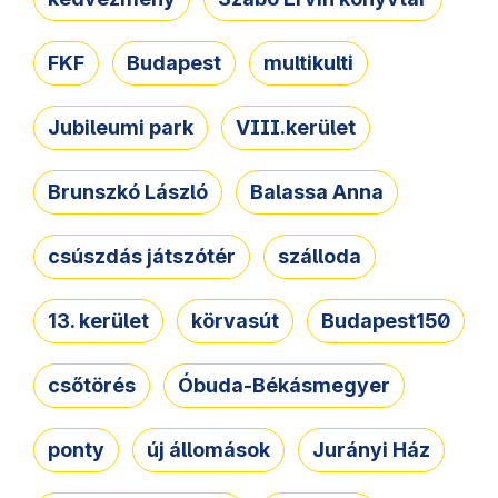
FKF
Budapest
multikulti
Jubileumi park
VIII.kerület
Brunszkó László
Balassa Anna
csúszdás játszótér
szálloda
13. kerület
körvasút
Budapest150
csőtörés
Óbuda-Békásmegyer
ponty
új állomások
Jurányi Ház