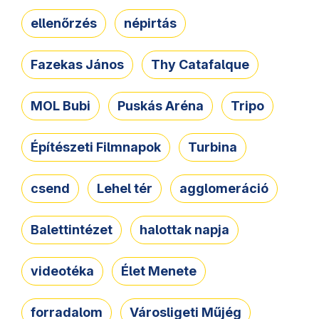
ellenőrzés
népirtás
Fazekas János
Thy Catafalque
MOL Bubi
Puskás Aréna
Tripo
Építészeti Filmnapok
Turbina
csend
Lehel tér
agglomeráció
Balettintézet
halottak napja
videotéka
Élet Menete
forradalom
Városligeti Műjég