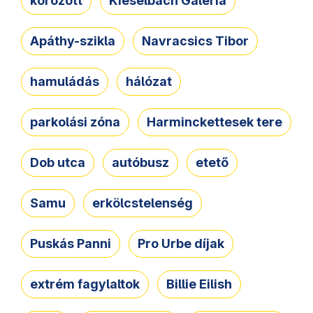
körözött
Kieselbach Galéria
Apáthy-szikla
Navracsics Tibor
hamuládás
hálózat
parkolási zóna
Harminckettesek tere
Dob utca
autóbusz
etető
Samu
erkölcstelenség
Puskás Panni
Pro Urbe díjak
extrém fagylaltok
Billie Eilish