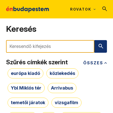
ROVATOK
Keresés
Keresés
Szűrés címkék szerint
ÖSSZES
európa kiadó
közlekedés
Ybl Miklós tér
Arrivabus
temetői járatok
vizsgafilm