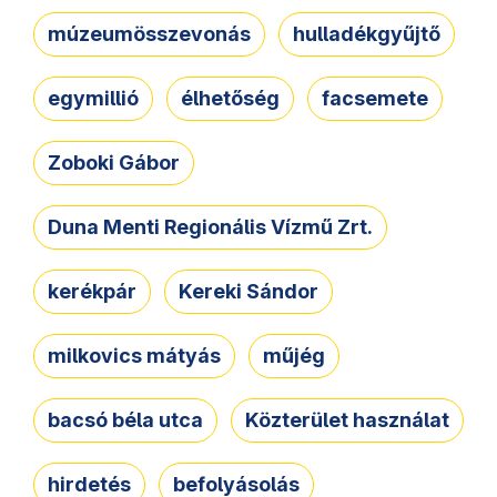
múzeumösszevonás
hulladékgyűjtő
egymillió
élhetőség
facsemete
Zoboki Gábor
Duna Menti Regionális Vízmű Zrt.
kerékpár
Kereki Sándor
milkovics mátyás
műjég
bacsó béla utca
Közterület használat
hirdetés
befolyásolás