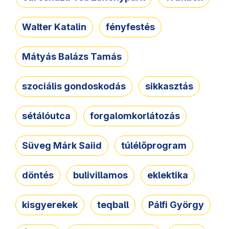
Walter Katalin
fényfestés
Mátyás Balázs Tamás
szociális gondoskodás
sikkasztás
sétálóutca
forgalomkorlátozás
Süveg Márk Saiid
túlélőprogram
döntés
bulivillamos
eklektika
kisgyerekek
teqball
Pálfi György