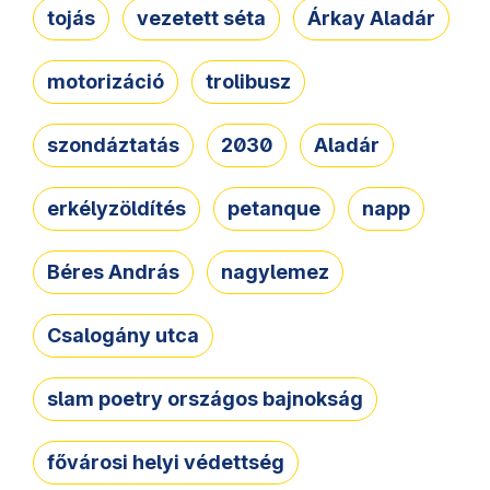
tojás
vezetett séta
Árkay Aladár
motorizáció
trolibusz
szondáztatás
2030
Aladár
erkélyzöldítés
petanque
napp
Béres András
nagylemez
Csalogány utca
slam poetry országos bajnokság
fővárosi helyi védettség