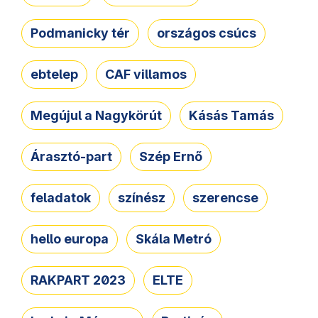
Podmanicky tér
országos csúcs
ebtelep
CAF villamos
Megújul a Nagykörút
Kásás Tamás
Árasztó-part
Szép Ernő
feladatok
színész
szerencse
hello europa
Skála Metró
RAKPART 2023
ELTE