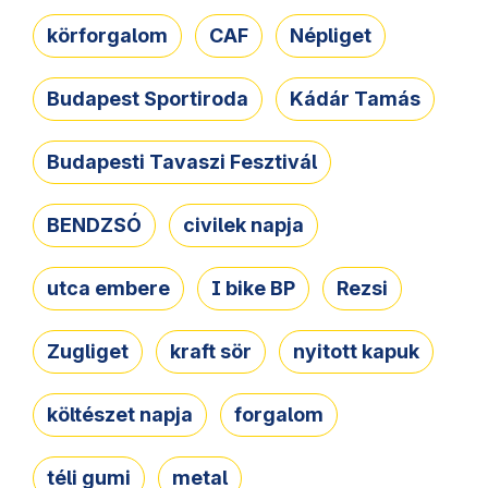
körforgalom
CAF
Népliget
Budapest Sportiroda
Kádár Tamás
Budapesti Tavaszi Fesztivál
BENDZSÓ
civilek napja
utca embere
I bike BP
Rezsi
Zugliget
kraft sör
nyitott kapuk
költészet napja
forgalom
téli gumi
metal