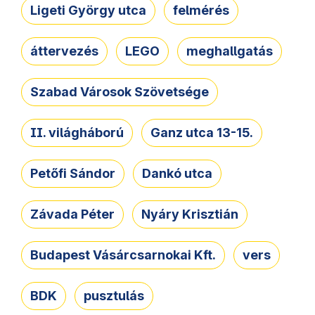
Ligeti György utca
felmérés
áttervezés
LEGO
meghallgatás
Szabad Városok Szövetsége
II. világháború
Ganz utca 13-15.
Petőfi Sándor
Dankó utca
Závada Péter
Nyáry Krisztián
Budapest Vásárcsarnokai Kft.
vers
BDK
pusztulás