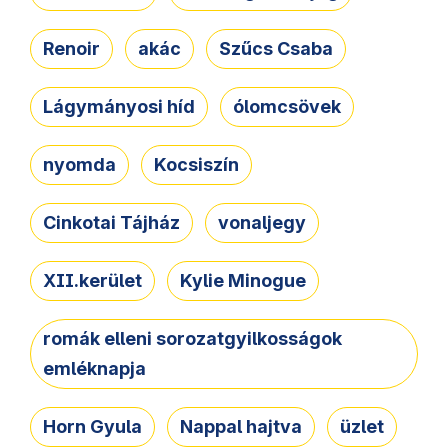
Renoir
akác
Szűcs Csaba
Lágymányosi híd
ólomcsövek
nyomda
Kocsiszín
Cinkotai Tájház
vonaljegy
XII.kerület
Kylie Minogue
romák elleni sorozatgyilkosságok
emléknapja
Horn Gyula
Nappal hajtva
üzlet