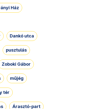
rányi Ház
r
Dankó utca
pusztulás
Zoboki Gábor
s
műjég
 tér
ás
Árasztó-part