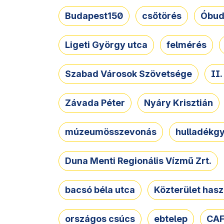
Budapest150
csőtörés
Óbud
Ligeti György utca
felmérés
Szabad Városok Szövetsége
II
Závada Péter
Nyáry Krisztián
múzeumösszevonás
hulladékgy
Duna Menti Regionális Vízmű Zrt.
bacsó béla utca
Közterület hasz
országos csúcs
ebtelep
CAF