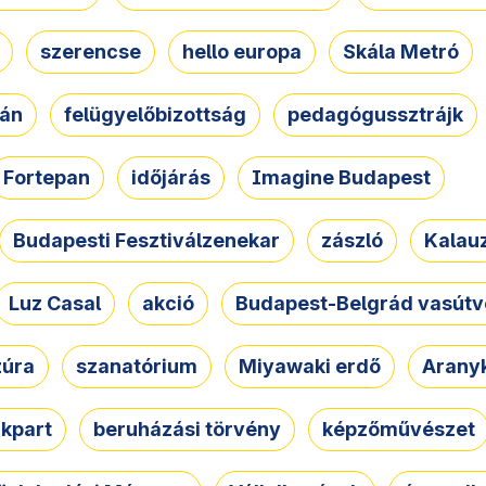
szerencse
hello europa
Skála Metró
zán
felügyelőbizottság
pedagógussztrájk
Fortepan
időjárás
Imagine Budapest
Budapesti Fesztiválzenekar
zászló
Kalau
Luz Casal
akció
Budapest-Belgrád vasútv
zúra
szanatórium
Miyawaki erdő
Arany
akpart
beruházási törvény
képzőművészet