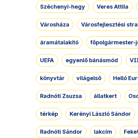
Széchenyi-hegy
Veres Attila
Városháza
Városfejlesztési str
áramátalakító
főpolgármester-j
UEFA
egyenlő bánásmód
VII
könyvtár
világelső
Helló Eur
Radnóti Zsuzsa
állatkert
Osc
térkép
Kerényi László Sándor
Radnóti Sándor
lakcím
Feket