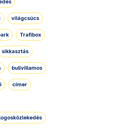
edés
t
világcsúcs
park
Trafibox
sikkasztás
s
bulivillamos
ő
címer
logosközlekedés