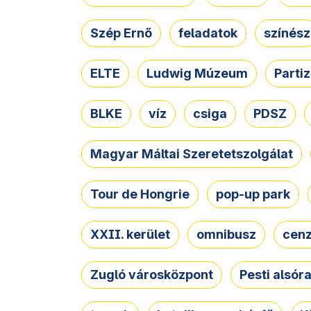
Szép Ernő
feladatok
színész
ELTE
Ludwig Múzeum
Parti
BLKE
víz
csiga
PDSZ
Magyar Máltai Szeretetszolgálat
Tour de Hongrie
pop-up park
XXII. kerület
omnibusz
cen
Zugló városközpont
Pesti alsór