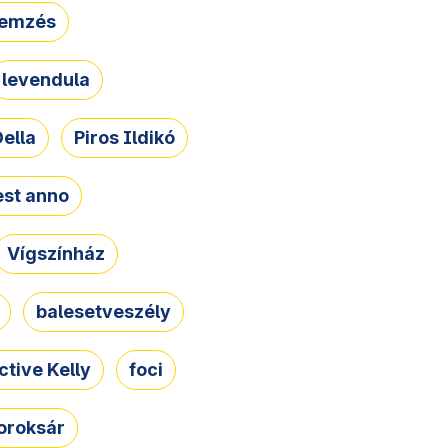
lemzés
levendula
ella
Piros Ildikó
st anno
Vígszínház
balesetveszély
ctive Kelly
foci
oroksár