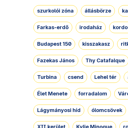
szurkolói zóna
állásbörze
ka
Farkas-erdő
irodaház
kordo
Budapest 150
kisszakasz
ri
Fazekas János
Thy Catafalque
Turbina
csend
Lehel tér
Élet Menete
forradalom
Vár
Lágymányosi híd
ólomcsövek
XII.kerület
Kylie Minogue
r