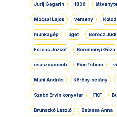
Jurij Gagarin
1896
látványt
Mocsai Lajos
verseny
Kolod
munkagép
liget
Böröcz Judi
Ferenc József
Bereményi Géza
csúszdadomb
Pion István
v
Muhi András
Kőrösy-sétány
Szabó Ervin könyvtár
FKF
B
Brunszkó László
Balassa Anna