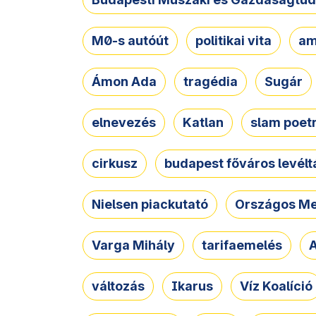
M0-s autóút
politikai vita
am
Ámon Ada
tragédia
Sugár
elnevezés
Katlan
slam poet
cirkusz
budapest főváros levélt
Nielsen piackutató
Országos Me
Varga Mihály
tarifaemelés
A
változás
Ikarus
Víz Koalíció