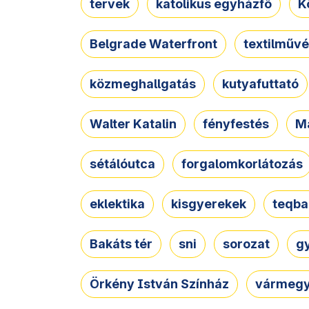
tervek
katolikus egyházfő
K
Belgrade Waterfront
textilművé
közmeghallgatás
kutyafuttató
Walter Katalin
fényfestés
M
sétálóutca
forgalomkorlátozás
eklektika
kisgyerekek
teqba
Bakáts tér
sni
sorozat
g
Örkény István Színház
vármegy