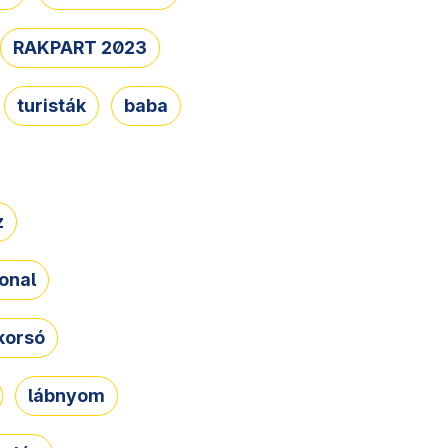
RAKPART 2023
turisták
baba
z
onal
korsó
lábnyom