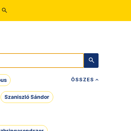
ÖSSZES
bus
Szaniszló Sándor
zbringarendszer