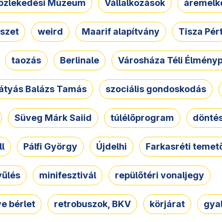
özlekedési Múzeum
Vállalkozások
áremelk
szet
weird
Maarif alapítvány
Tisza Pér
taozás
Berlinale
Városháza Téli Élmény
átyás Balázs Tamás
szociális gondoskodás
Süveg Márk Saiid
túlélőprogram
dönté
ll
Pálfi György
Újdelhi
Farkasréti temet
yűlés
minifesztivál
repülőtéri vonaljegy
e bérlet
retrobuszok, BKV
körjárat
gya