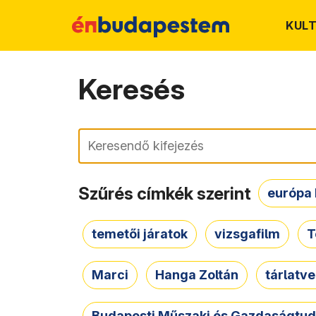
KUL
Keresés
Keresés
Szűrés címkék szerint
európa 
temetői járatok
vizsgafilm
T
Marci
Hanga Zoltán
tárlatv
Budapesti Műszaki és Gazdaságtu