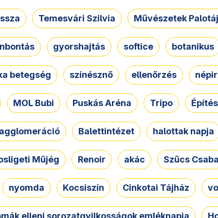
ssza
Temesvári Szilvia
Művészetek Palotá
nbontás
gyorshajtás
softice
botanikus
tka betegség
színésznő
ellenőrzés
népir
MOL Bubi
Puskás Aréna
Tripo
Építés
agglomeráció
Balettintézet
halottak napja
osligeti Műjég
Renoir
akác
Szűcs Csab
nyomda
Kocsiszín
Cinkotai Tájház
vo
omák elleni sorozatgyilkosságok emléknapja
Ho