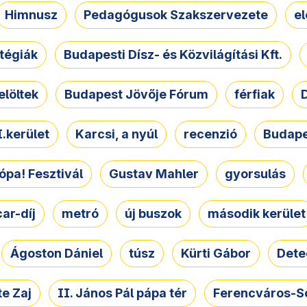
Himnusz
Pedagógusok Szakszervezete
e
atégiák
Budapesti Dísz- és Közvilágítási Kft.
elöltek
Budapest Jövője Fórum
férfiak
D
.kerület
Karcsi, a nyúl
recenzió
Budape
ópa! Fesztivál
Gustav Mahler
gyorsulás
ar-díj
metró
új buszok
második kerület
Ágoston Dániel
túsz
Kürti Gábor
Dete
e Zaj
II. János Pál pápa tér
Ferencváros-S