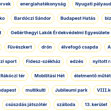
ervek
energiahatékonyság
Nyugati pályau
ko
Bardóczi Sándor
Budapest Hatás
bi
t
Gellérthegyi Lakók Érdekvédelmi Egyesülete
Füvészkert
drón
élvefogó csapda
A
ízi sport
Fidesz-székház
edzés
nyitott 
Rákóczi tér
Mobilitási Hét
életmentő műtét
udapest
multikulti
Jubileumi park
VIII.k
csúszdás játszótér
szálloda
13. kerület