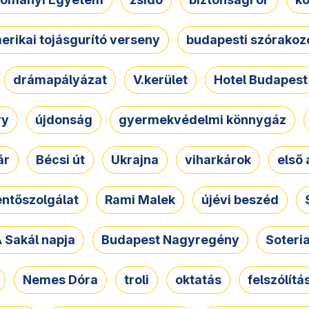
erikai tojásgurító verseny
budapesti szórakoz
drámapályázat
V.kerület
Hotel Budapest
ry
újdonság
gyermekvédelmi könnygáz
ár
Bécsi út
Ukrajna
viharkárok
első 
ntőszolgálat
Rami Malek
újévi beszéd
 Sakál napja
Budapest Nagyregény
Soteri
Nemes Dóra
troli
oktatás
felszólítá