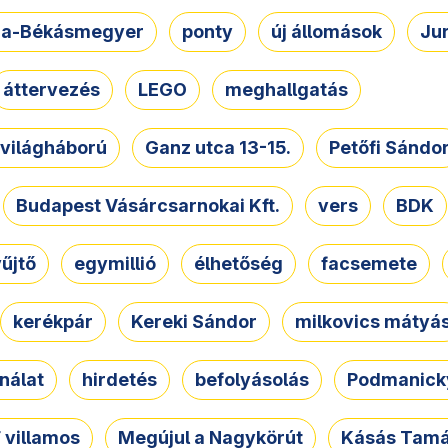
a-Békásmegyer
ponty
új állomások
Ju
áttervezés
LEGO
meghallgatás
. világháború
Ganz utca 13-15.
Petőfi Sándo
Budapest Vásárcsarnokai Kft.
vers
BDK
űjtő
egymillió
élhetőség
facsemete
kerékpár
Kereki Sándor
milkovics mátyá
nálat
hirdetés
befolyásolás
Podmanicky
 villamos
Megújul a Nagykörút
Kásás Tam