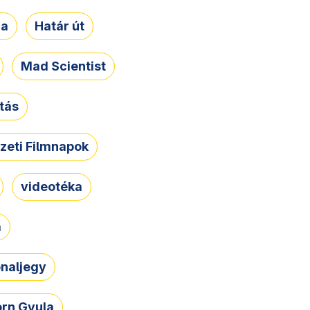
ja
Határ út
Mad Scientist
tás
zeti Filmnapok
videotéka
a
naljegy
rn Gyula