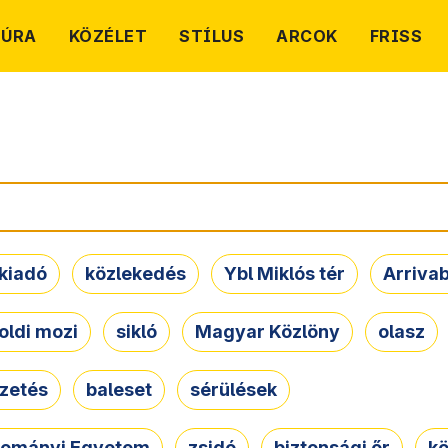
TÚRA
KÖZÉLET
STÍLUS
ARCOK
FRISS
kiadó
közlekedés
Ybl Miklós tér
Arriva
oldi mozi
sikló
Magyar Közlöny
olasz
ezetés
baleset
sérülések
dományi Egyetem
zsidó
biztonsági őr
kö