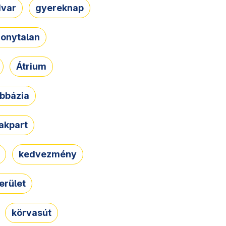
dvar
gyereknap
zonytalan
Átrium
bbázia
rakpart
kedvezmény
erület
körvasút