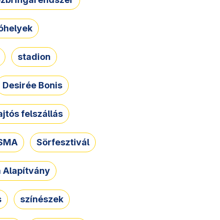
óhelyek
stadion
Desirée Bonis
ajtós felszállás
SMA
Sörfesztivál
a Alapítvány
s
színészek