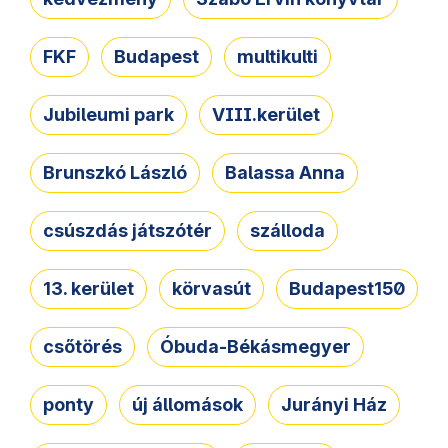
FKF
Budapest
multikulti
Jubileumi park
VIII.kerület
Brunszkó László
Balassa Anna
csúszdás játszótér
szálloda
13. kerület
körvasút
Budapest150
csőtörés
Óbuda-Békásmegyer
ponty
új állomások
Jurányi Ház