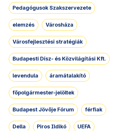
Pedagógusok Szakszervezete
elemzés
Városháza
Városfejlesztési stratégiák
Budapesti Dísz- és Közvilágítási Kft.
levendula
áramátalakító
főpolgármester-jelöltek
Budapest Jövője Fórum
férfiak
Della
Piros Ildikó
UEFA