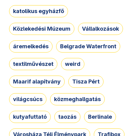
katolikus egyházfő
Közlekedési Múzeum
Vállalkozások
áremelkedés
Belgrade Waterfront
textilművészet
weird
Maarif alapítvány
Tisza Pért
világcsúcs
közmeghallgatás
kutyafuttató
taozás
Berlinale
Városháza Téli Élménypark
Trafibox