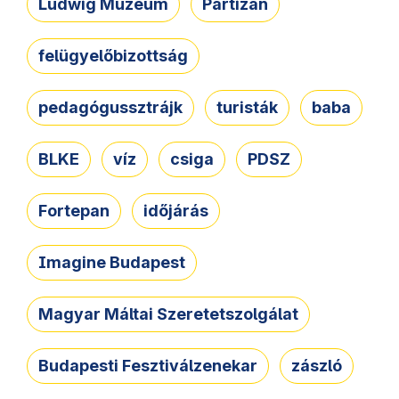
Ludwig Múzeum
Partizán
felügyelőbizottság
pedagógussztrájk
turisták
baba
BLKE
víz
csiga
PDSZ
Fortepan
időjárás
Imagine Budapest
Magyar Máltai Szeretetszolgálat
Budapesti Fesztiválzenekar
zászló