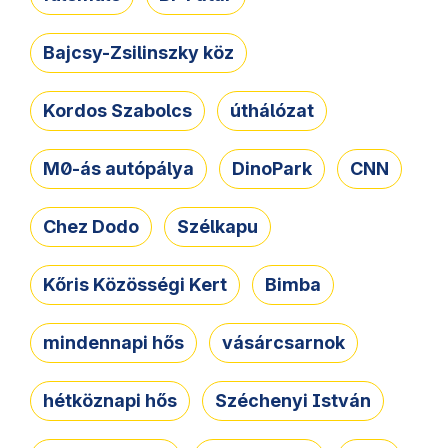
Bajcsy-Zsilinszky köz
Kordos Szabolcs
úthálózat
M0-ás autópálya
DinoPark
CNN
Chez Dodo
Szélkapu
Kőris Közösségi Kert
Bimba
mindennapi hős
vásárcsarnok
hétköznapi hős
Széchenyi István