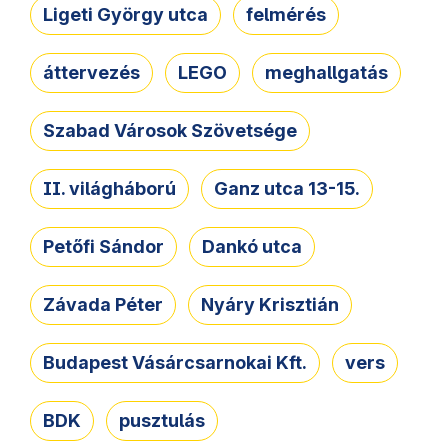
Ligeti György utca
felmérés
áttervezés
LEGO
meghallgatás
Szabad Városok Szövetsége
II. világháború
Ganz utca 13-15.
Petőfi Sándor
Dankó utca
Závada Péter
Nyáry Krisztián
Budapest Vásárcsarnokai Kft.
vers
BDK
pusztulás