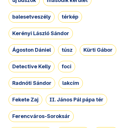
új buszok
második kerület
balesetveszély
térkép
Kerényi László Sándor
Ágoston Dániel
túsz
Kürti Gábor
Detective Kelly
foci
Radnóti Sándor
lakcím
Fekete Zaj
II. János Pál pápa tér
Ferencváros-Soroksár