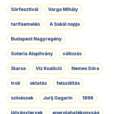
Sörfesztivál
Varga Mihály
tarifaemelés
A Sakál napja
Budapest Nagyregény
Soteria Alapítvány
változás
Ikarus
Víz Koalíció
Nemes Dóra
troli
oktatás
felszólítás
színészek
Jurij Gagarin
1896
látványtervek
energiahatékonyság