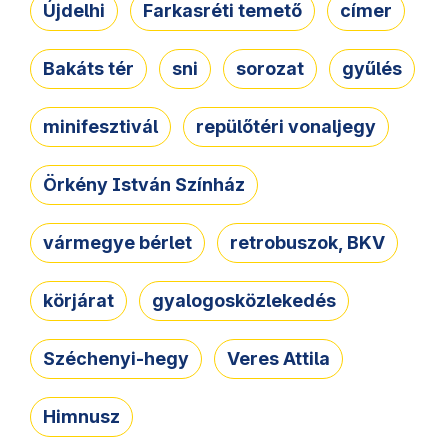
Újdelhi
Farkasréti temető
címer
Bakáts tér
sni
sorozat
gyűlés
minifesztivál
repülőtéri vonaljegy
Örkény István Színház
vármegye bérlet
retrobuszok, BKV
körjárat
gyalogosközlekedés
Széchenyi-hegy
Veres Attila
Himnusz