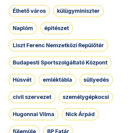
Élhető város
külügyminiszter
Naplóm
építészet
Liszt Ferenc Nemzetközi Repülőtér
Budapesti Sportszolgáltató Központ
Húsvét
emléktábla
süllyedés
civil szervezet
személygépkocsi
Hugonnai Vilma
Nick Árpád
fülemüle
BP Fatár