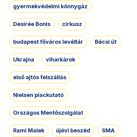
gyermekvédelmi könnygáz
Desirée Bonis
cirkusz
budapest főváros levéltár
Bécsi út
Ukrajna
viharkárok
első ajtós felszállás
Nielsen piackutató
Országos Mentőszolgálat
Rami Malek
újévi beszéd
SMA