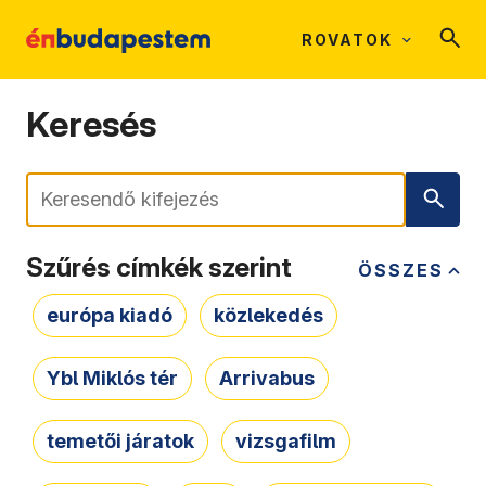
ROVATOK
Keresés
Keresés
Szűrés címkék szerint
ÖSSZES
európa kiadó
közlekedés
Ybl Miklós tér
Arrivabus
temetői járatok
vizsgafilm