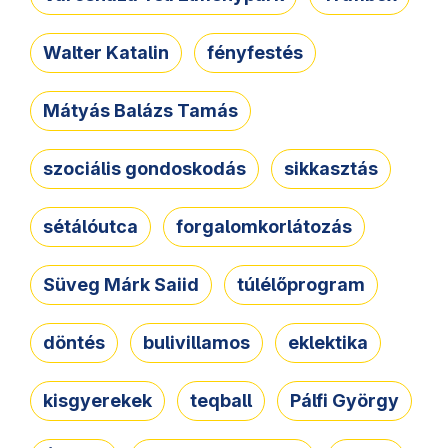
Walter Katalin
fényfestés
Mátyás Balázs Tamás
szociális gondoskodás
sikkasztás
sétálóutca
forgalomkorlátozás
Süveg Márk Saiid
túlélőprogram
döntés
bulivillamos
eklektika
kisgyerekek
teqball
Pálfi György