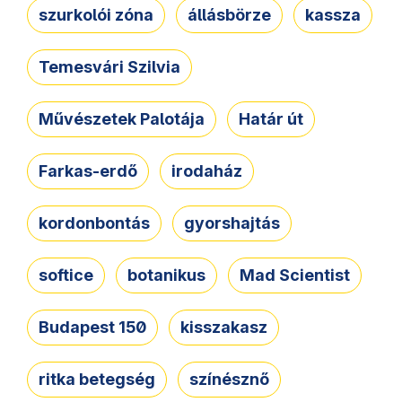
szurkolói zóna
állásbörze
kassza
Temesvári Szilvia
Művészetek Palotája
Határ út
Farkas-erdő
irodaház
kordonbontás
gyorshajtás
softice
botanikus
Mad Scientist
Budapest 150
kisszakasz
ritka betegség
színésznő