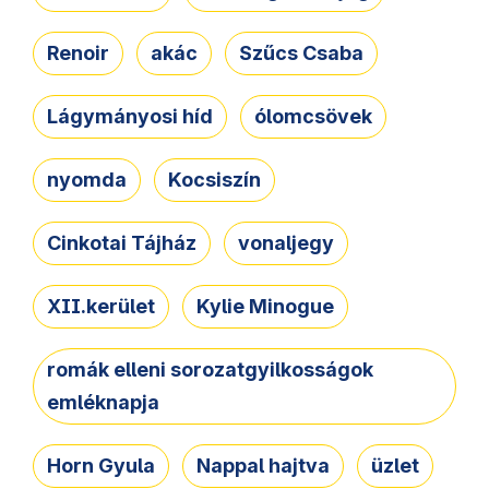
Renoir
akác
Szűcs Csaba
Lágymányosi híd
ólomcsövek
nyomda
Kocsiszín
Cinkotai Tájház
vonaljegy
XII.kerület
Kylie Minogue
romák elleni sorozatgyilkosságok
emléknapja
Horn Gyula
Nappal hajtva
üzlet