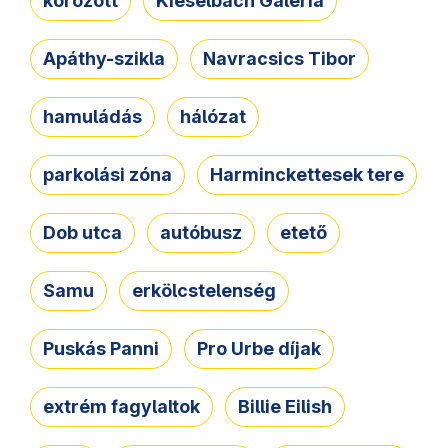
körözött
Kieselbach Galéria
Apáthy-szikla
Navracsics Tibor
hamuládás
hálózat
parkolási zóna
Harminckettesek tere
Dob utca
autóbusz
etető
Samu
erkölcstelenség
Puskás Panni
Pro Urbe díjak
extrém fagylaltok
Billie Eilish