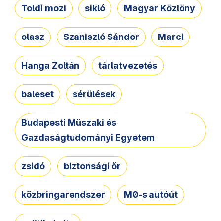
Toldi mozi
sikló
Magyar Közlöny
olasz
Szaniszló Sándor
Marci
Hanga Zoltán
tárlatvezetés
baleset
sérülések
Budapesti Műszaki és
Gazdaságtudományi Egyetem
zsidó
biztonsági őr
közbringarendszer
M0-s autóút