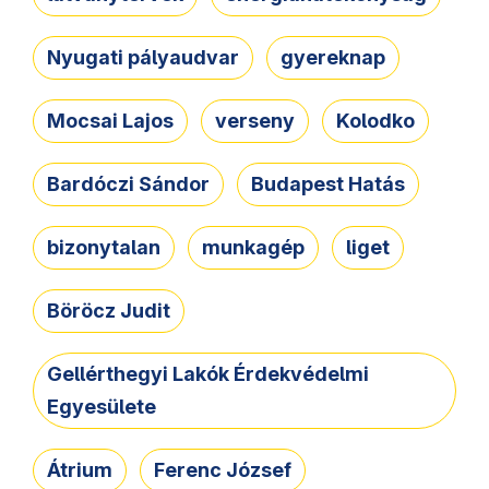
Nyugati pályaudvar
gyereknap
Mocsai Lajos
verseny
Kolodko
Bardóczi Sándor
Budapest Hatás
bizonytalan
munkagép
liget
Böröcz Judit
Gellérthegyi Lakók Érdekvédelmi
Egyesülete
Átrium
Ferenc József