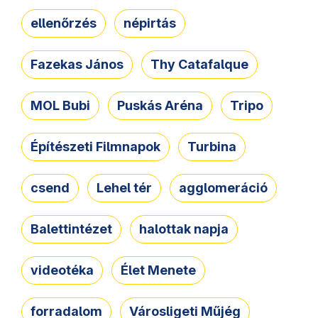
ellenőrzés
népirtás
Fazekas János
Thy Catafalque
MOL Bubi
Puskás Aréna
Tripo
Építészeti Filmnapok
Turbina
csend
Lehel tér
agglomeráció
Balettintézet
halottak napja
videotéka
Élet Menete
forradalom
Városligeti Műjég