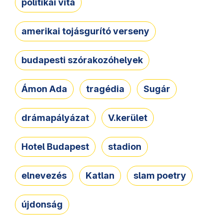
politikai vita
amerikai tojásgurító verseny
budapesti szórakozóhelyek
Ámon Ada
tragédia
Sugár
drámapályázat
V.kerület
Hotel Budapest
stadion
elnevezés
Katlan
slam poetry
újdonság