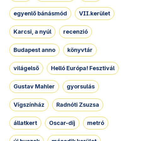
egyenlő bánásmód
VII.kerület
Karcsi, a nyúl
recenzió
Budapest anno
könyvtár
világelső
Helló Európa! Fesztivál
Gustav Mahler
gyorsulás
Vígszínház
Radnóti Zsuzsa
állatkert
Oscar-díj
metró