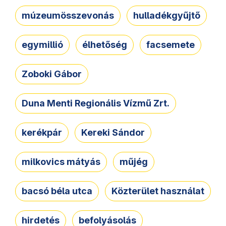
múzeumösszevonás
hulladékgyűjtő
egymillió
élhetőség
facsemete
Zoboki Gábor
Duna Menti Regionális Vízmű Zrt.
kerékpár
Kereki Sándor
milkovics mátyás
műjég
bacsó béla utca
Közterület használat
hirdetés
befolyásolás