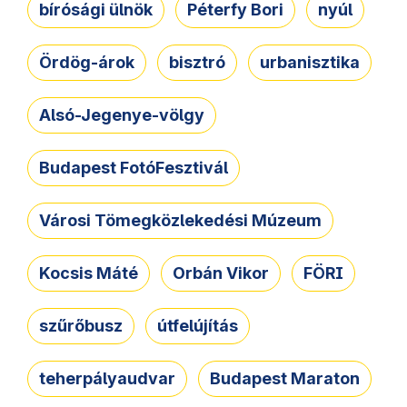
bírósági ülnök
Péterfy Bori
nyúl
Ördög-árok
bisztró
urbanisztika
Alsó-Jegenye-völgy
Budapest FotóFesztivál
Városi Tömegközlekedési Múzeum
Kocsis Máté
Orbán Vikor
FÖRI
szűrőbusz
útfelújítás
teherpályaudvar
Budapest Maraton