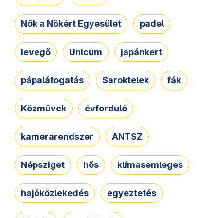
Nők a Nőkért Egyesület
padel
levegő
Unicum
japánkert
pápalátogatás
Saroktelek
fák
Közművek
évforduló
kamerarendszer
ANTSZ
Népsziget
hős
klímasemleges
hajóközlekedés
egyeztetés