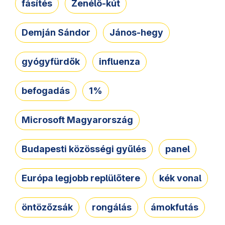
fásítés
Zenélő-kút
Demján Sándor
János-hegy
gyógyfürdők
influenza
befogadás
1%
Microsoft Magyarország
Budapesti közösségi gyűlés
panel
Európa legjobb replülőtere
kék vonal
öntözőzsák
rongálás
ámokfutás