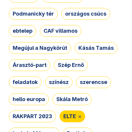
Podmanicky tér
országos csúcs
ebtelep
CAF villamos
Megújul a Nagykörút
Kásás Tamás
Árasztó-part
Szép Ernő
feladatok
színész
szerencse
hello europa
Skála Metró
RAKPART 2023
ELTE