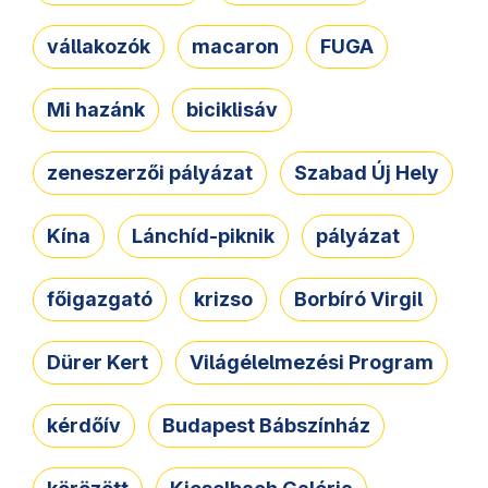
vállakozók
macaron
FUGA
Mi hazánk
biciklisáv
zeneszerzői pályázat
Szabad Új Hely
Kína
Lánchíd-piknik
pályázat
főigazgató
krizso
Borbíró Virgil
Dürer Kert
Világélelmezési Program
kérdőív
Budapest Bábszínház