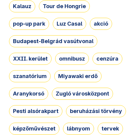
Kalauz
Tour de Hongrie
pop-up park
Luz Casal
akció
Budapest-Belgrád vasútvonal
XXII. kerület
omnibusz
cenzúra
szanatórium
Miyawaki erdő
Aranykorsó
Zugló városközpont
Pesti alsórakpart
beruházási törvény
képzőművészet
lábnyom
tervek