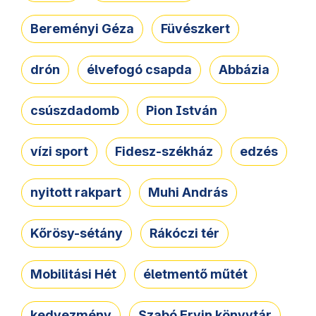
Bereményi Géza
Füvészkert
drón
élvefogó csapda
Abbázia
csúszdadomb
Pion István
vízi sport
Fidesz-székház
edzés
nyitott rakpart
Muhi András
Kőrösy-sétány
Rákóczi tér
Mobilitási Hét
életmentő műtét
kedvezmény
Szabó Ervin könyvtár