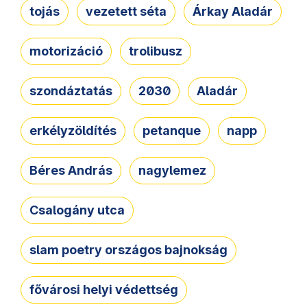
tojás
vezetett séta
Árkay Aladár
motorizáció
trolibusz
szondáztatás
2030
Aladár
erkélyzöldítés
petanque
napp
Béres András
nagylemez
Csalogány utca
slam poetry országos bajnokság
fővárosi helyi védettség