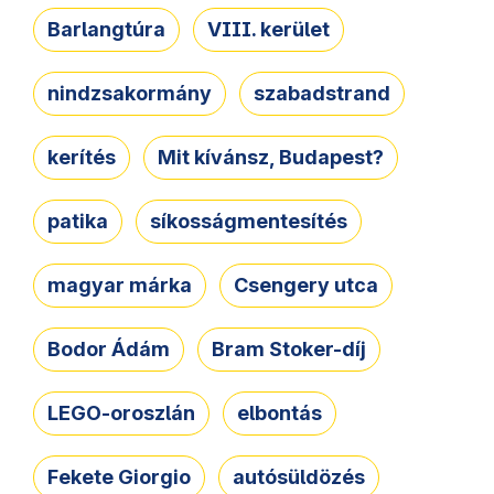
Barlangtúra
VIII. kerület
nindzsakormány
szabadstrand
kerítés
Mit kívánsz, Budapest?
patika
síkosságmentesítés
magyar márka
Csengery utca
Bodor Ádám
Bram Stoker-díj
LEGO-oroszlán
elbontás
Fekete Giorgio
autósüldözés