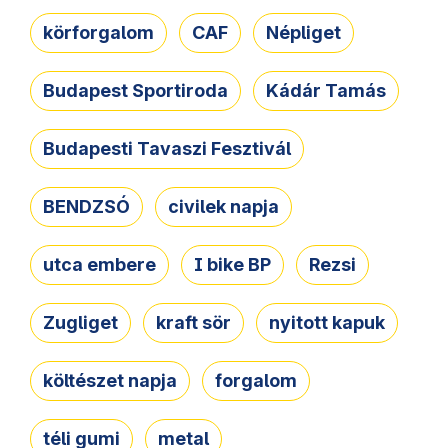
körforgalom
CAF
Népliget
Budapest Sportiroda
Kádár Tamás
Budapesti Tavaszi Fesztivál
BENDZSÓ
civilek napja
utca embere
I bike BP
Rezsi
Zugliget
kraft sör
nyitott kapuk
költészet napja
forgalom
téli gumi
metal