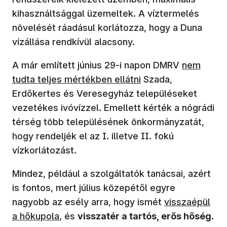
kihasználtsággal üzemeltek. A víztermelés
növelését ráadásul korlátozza, hogy a Duna
vízállása rendkívül alacsony.
(új ablakb
A már említett június 29-i napon DMRV
nem
tudta teljes mértékben ellátni
Szada,
Erdőkertes és Veresegyház településeket
vezetékes ivóvízzel. Emellett kérték a nógrádi
térség több településének önkormányzatát,
hogy rendeljék el az I. illetve II. fokú
vízkorlátozást.
Mindez, például a szolgáltatók tanácsai, azért
is fontos, mert július közepétől egyre
(új ablakban n
nagyobb az esély arra, hogy ismét
visszaépül
a hőkupola
, és
visszatér a tartós, erős hőség
.