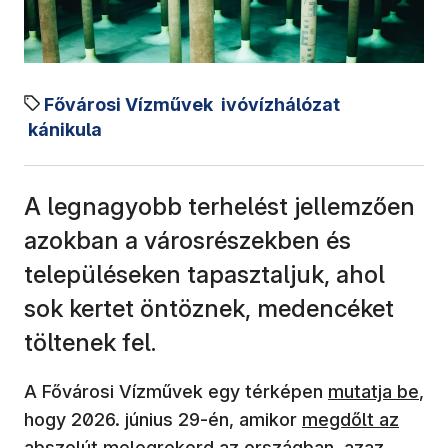
Fővárosi Vízművek
ivóvízhálózat
kánikula
A legnagyobb terhelést jellemzően
azokban a városrészekben és
településeken tapasztaljuk, ahol
sok kertet öntöznek, medencéket
töltenek fel.
A Fővárosi Vízművek egy térképen
mutatja be
,
hogy 2026. június 29-én, amikor
megdőlt az
abszolút melegrekord
az országban, azaz