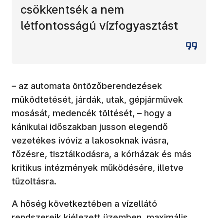
csökkentsék a nem
létfontosságú vízfogyasztást
– az automata öntözőberendezések
működtetését, járdák, utak, gépjárművek
mosását, medencék töltését, – hogy a
kánikulai időszakban jusson elegendő
vezetékes ivóvíz a lakosoknak ivásra,
főzésre, tisztálkodásra, a kórházak és más
kritikus intézmények működésére, illetve
tűzoltásra.
A hőség következtében a vízellátó
rendszereik kiélezett üzemben, maximális