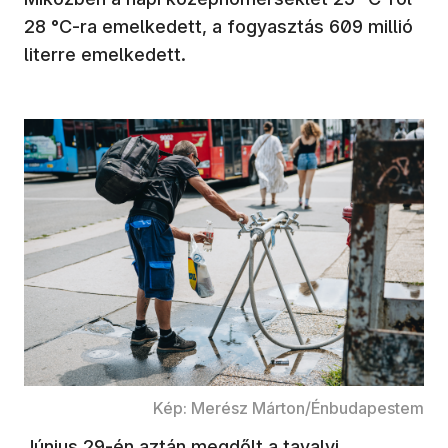
28 °C-ra emelkedett, a fogyasztás 609 millió
literre emelkedett.
Kép: Merész Márton/Énbudapestem
Június 29-én aztán megdőlt a tavalyi