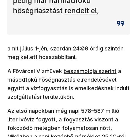
pedig már harmadfokú
(új ablakban nyílik m
hőségriasztást
rendelt el
,
amit július 1-jén, szerdán 24:00 óráig szintén
meg kellett hosszabbítani.
A Fővárosi Vízművek
beszámolója szerint
a
másodfokú hőségriasztás elrendelésével
együtt a vízfogyasztás is emelkedésnek indult
szolgáltatási területükön.
Az első napokban még napi 578–587 millió
liter ivóvíz fogyott, a fogyasztás viszont a
fokozódó melegben folyamatosan nőtt.
Miközben a napi középhőmérséklet 25 °C-ról