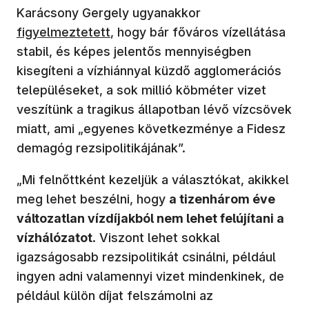
Karácsony Gergely ugyanakkor
figyelmeztetett
, hogy bár főváros vízellátása
stabil, és képes jelentős mennyiségben
kisegíteni a vízhiánnyal küzdő agglomerációs
településeket, a sok millió köbméter vizet
veszítünk a tragikus állapotban lévő vízcsövek
miatt, ami „egyenes következménye a Fidesz
demagóg rezsipolitikájának”.
„Mi felnőttként kezeljük a választókat, akikkel
meg lehet beszélni, hogy
a tizenhárom éve
változatlan vízdíjakból nem lehet felújítani a
vízhálózatot
. Viszont lehet sokkal
igazságosabb rezsipolitikát csinálni, például
ingyen adni valamennyi vizet mindenkinek, de
például külön díjat felszámolni az