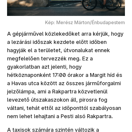
Kép: Merész Márton/Énbudapestem
A gépjárművel közlekedőket arra kérjük, hogy
a lezárási időszak kezdete előtt időben
hagyják el a területet, útvonalukat ennek
megfelelően tervezzék meg. Ez a
gyakorlatban azt jelenti, hogy
hétköznaponként 17:00 órakor a Margit híd és
a Havas utca között az összes járműforgalmi
jelzőlámpa, ami a Rakpartra közvetlenül
levezető útszakaszokon áll, pirosra fog
váltani, tehát ettől az időponttól szabályosan
nem lehet lehajtani a Pesti alsó Rakpartra.
A taxisok számára szintén változik a