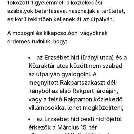
fokozott figyelemmel, a közlekedési
szabályok betartásával használják a területet,
és körültekintően keljenek át az útpályán!
A mozogni és kikapcsolódni vágyóknak
érdemes tudniuk, hogy:
az Erzsébet híd (Irányi utca) és a
Közraktár utca között nem szabad
az útpályán gyalogolni. A
megnyitott Rakpartszakaszt déli
irányból az alsó Rakpart járdáján,
vagy a felső Rakparton közlekedő
villamosokkal lehet megközelíteni;
az Erzsébet híd pesti hídfőjétől
érkezők a Március 15. tér