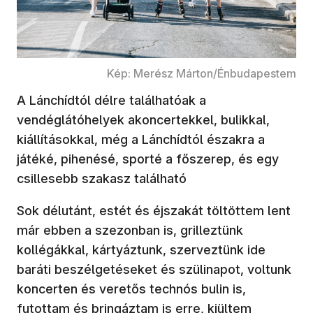
Kép: Merész Márton/Énbudapestem
A Lánchídtól délre találhatóak a
vendéglátóhelyek akoncertekkel, bulikkal,
kiállításokkal, még a Lánchídtól északra a
játéké, pihenésé, sporté a főszerep, és egy
csillesebb szakasz található
Sok délutánt, estét és éjszakát töltöttem lent
már ebben a szezonban is, grilleztünk
kollégákkal, kártyáztunk, szerveztünk ide
baráti beszélgetéseket és szülinapot, voltunk
koncerten és veretős technós bulin is,
futottam és bringáztam is erre, kiültem