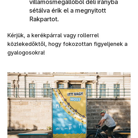
villamosmegállóból déli irányba
sétálva érik el a megnyitott
Rakpartot.
Kérjük, a kerékpárral vagy rollerrel
közlekedőktől, hogy fokozottan figyeljenek a
gyalogosokra!