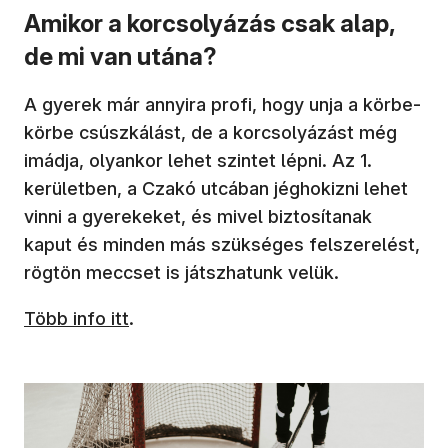
Amikor a korcsolyázás csak alap,
de mi van utána?
A gyerek már annyira profi, hogy unja a körbe-
körbe csúszkálást, de a korcsolyázást még
imádja, olyankor lehet szintet lépni. Az 1.
kerületben, a Czakó utcában jéghokizni lehet
vinni a gyerekeket, és mivel biztosítanak
kaput és minden más szükséges felszerelést,
rögtön meccset is játszhatunk velük.
Több info itt
.