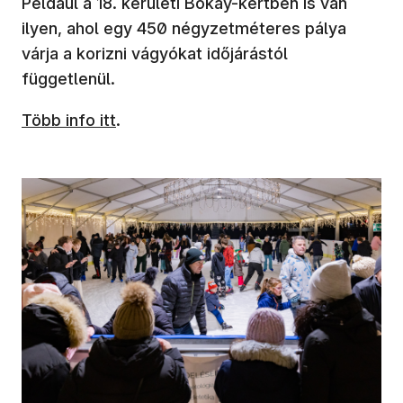
Például a 18. kerületi Bókay-kertben is van
ilyen, ahol egy 450 négyzetméteres pálya
várja a korizni vágyókat időjárástól
függetlenül.
Több info itt
.