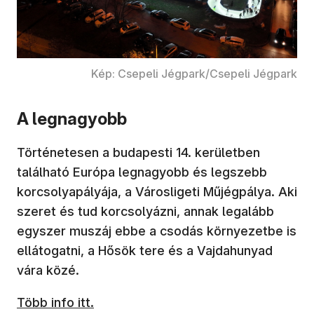
Kép: Csepeli Jégpark/Csepeli Jégpark
A legnagyobb
Történetesen a budapesti 14. kerületben
található Európa legnagyobb és legszebb
korcsolyapályája, a Városligeti Műjégpálya. Aki
szeret és tud korcsolyázni, annak legalább
egyszer muszáj ebbe a csodás környezetbe is
ellátogatni, a Hősök tere és a Vajdahunyad
vára közé.
Több info itt.