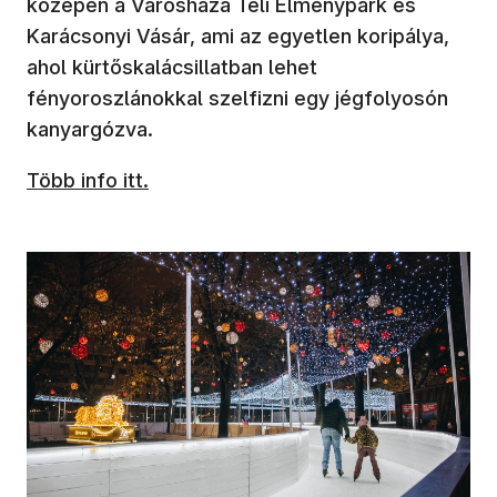
közepén a Városháza Téli Élménypark és
Karácsonyi Vásár, ami az egyetlen koripálya,
ahol kürtőskalácsillatban lehet
fényoroszlánokkal szelfizni egy jégfolyosón
kanyargózva.
Több info itt.