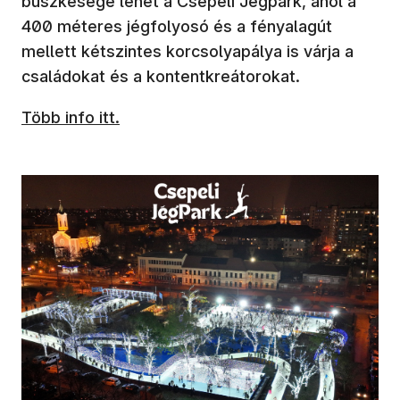
büszkesége lehet a Csepeli Jégpark, ahol a
400 méteres jégfolyosó és a fényalagút
mellett kétszintes korcsolyapálya is várja a
családokat és a kontentkreátorokat.
Több info itt.